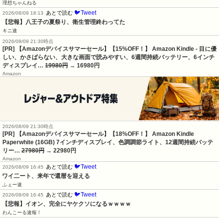
理想ちゃんねる
🐦Tweet
あとで読む
2026/08/09 18:13
【悲報】八王子の夏祭り、衛生管理終わってた
キニ速
2026/08/09 21:30時点
[PR] 【Amazonデバイスサマーセール】【15%OFF！】 Amazon Kindle - 目に優
しい、かさばらない、大きな画面で読みやすい、6週間持続バッテリー、6インチ
ディスプレイ…
19980円
→ 16980円
Amazon
2026/08/09 21:30時点
[PR] 【Amazonデバイスサマーセール】【18%OFF！】 Amazon Kindle
Paperwhite (16GB) 7インチディスプレイ、色調調節ライト、12週間持続バッテ
リー…
27980円
→ 22980円
Amazon
🐦Tweet
あとで読む
2026/08/09 16:45
ワイ二ート、来年で還暦を迎える
ふぇー速
🐦Tweet
あとで読む
2026/08/09 16:45
【悲報】イオン、完全にヤケクソになるｗｗｗｗ
わんこーる速報！