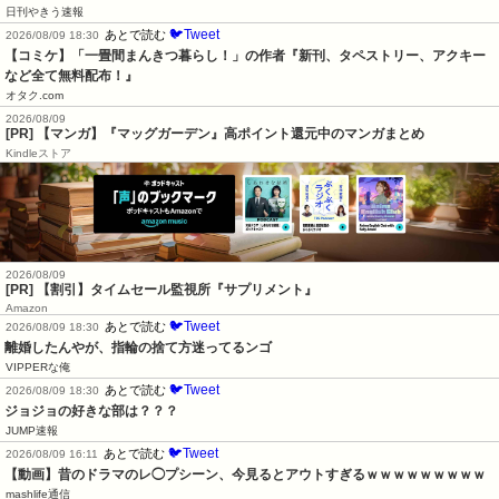
日刊やきう速報
🐦Tweet
あとで読む
2026/08/09 18:30
【コミケ】「一畳間まんきつ暮らし！」の作者『新刊、タペストリー、アクキー
など全て無料配布！』
オタク.com
2026/08/09
[PR] 【マンガ】『マッグガーデン』高ポイント還元中のマンガまとめ
Kindleストア
2026/08/09
[PR] 【割引】タイムセール監視所『サプリメント』
Amazon
🐦Tweet
あとで読む
2026/08/09 18:30
離婚したんやが、指輪の捨て方迷ってるンゴ
VIPPERな俺
🐦Tweet
あとで読む
2026/08/09 18:30
ジョジョの好きな部は？？？
JUMP速報
🐦Tweet
あとで読む
2026/08/09 16:11
【動画】昔のドラマのレ◯プシーン、今見るとアウトすぎるｗｗｗｗｗｗｗｗｗ
mashlife通信