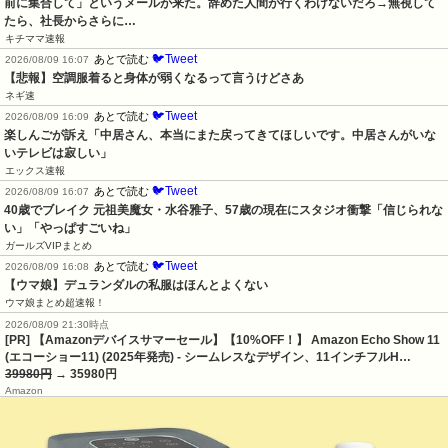
前に集合して」というメールが来た。辞めた人間が行くわけないだろ→無視して
たら、社長からさらに…
キチママ速報
🐦Tweet
あとで読む
2026/08/09 16:07
【悲報】空調服着ると身体が弱くなるって言うけどさあ
ネギ速
🐦Tweet
あとで読む
2026/08/09 16:09
楽しんごが訴え「中居さん、本当にまた戻ってきてほしいです。中居さんがいな
いテレビは寂しい」
エックス速報
🐦Tweet
あとで読む
2026/08/09 16:07
40歳でブレイク 元祖美魔女・水谷雅子、57歳の現在にスタジオ衝撃「信じられな
い」「やっぱすごいね」
ガールズVIPまとめ
🐦Tweet
あとで読む
2026/08/09 16:08
【ウマ娘】デュランダルの私服はほんとよくない
ウマ娘まとめ超速報！
2026/08/09 21:30時点
[PR] 【Amazonデバイスサマーセール】【10%OFF！】 Amazon Echo Show 11
(エコーショー11) (2025年発売) - シームレスなデザイン、11インチフルH…
39980円
→ 35980円
Amazon