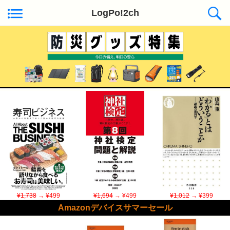
LogPo!2ch
Kindle日替わりセール ◆本日50冊が対象
¥1,738
→ ¥499
¥1,694
→ ¥499
¥1,012
→ ¥399
Amazonデバイスサマーセール