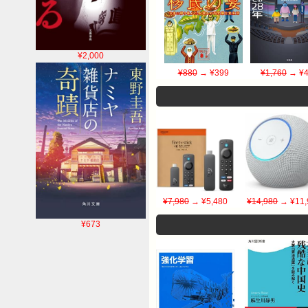
¥2,000
¥880
→ ¥399
¥1,760
→ ¥4
¥7,980
→ ¥5,480
¥14,980
→ ¥11,
¥673