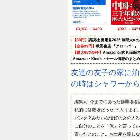
¥3,300
→ ¥499
¥902
→ ¥45
【88円】
講談社 夏電書2026 無限大∞
【全巻99円】
秋田書店 『クローバー』
【最大65%OFF】
Amazon公式 Kind
Amazon・Kindle・セール情報のまと
友達の友子の家に泊
の時はシャワーか
編集元: 今までにあった修羅場を語れ 19©
私的に修羅場だった 下入ります
パンク？みたいな恰好の女の人2
に自分のことを「俺」と言ってい
寄ったとのこと。お土産を渡しな