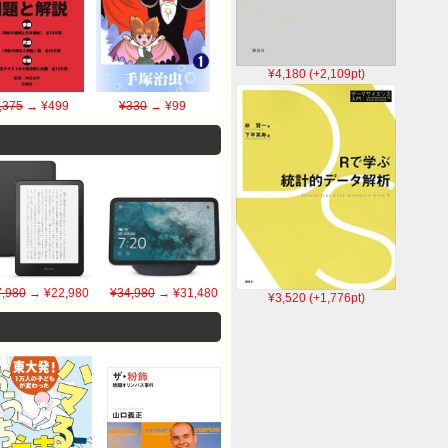
¥4,180 (+2,109pt)
,375
→ ¥499
¥330
→ ¥99
,980
→ ¥22,980
¥34,980
→ ¥31,480
¥3,520 (+1,776pt)