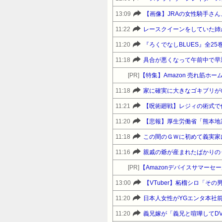
13:09
【画像】JRAの女性騎手さ
11:22
レースクイーンをしていた姉
11:20
11:18
[PR]
【特集】Amazon 売れ筋ホ
11:18
家に確実に大きなゴキブリが
11:21
【呪術廻戦】レジィの術式で
11:20
11:18
11:16
[PR]
13:00
【VTuber】柘榴シロ「そ
11:20
日本人女性がYGエンタ本社
11:20