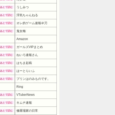
うしみつ
あとで読む
浮気ちゃんねる
あとで読む
オレ的ゲーム速報＠刃
あとで読む
鬼女梅
あとで読む
Amazon
ガールズVIPまとめ
あとで読む
ねいろ速報さん
あとで読む
はちま起稿
あとで読む
はーとらいふ
あとで読む
プリンはのみものです。
あとで読む
Ring
VTuberNews
あとで読む
キムチ速報
あとで読む
修羅場家の日常
あとで読む