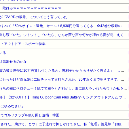
ん、陰好みｗｗｗｗｗｗｗｗｗｗｗｗｗｗ
が『ZARDの坂井』についてこう言っていた
『ろくでなしBLUES』全25巻すべて「50％ポイント還元」セール！8,930円分返ってくる！全42巻分収録の文庫版！ヤンキー漫画の頂点！ジャンプ黄金期の伝説的な傑作
具合が悪くなって午前中で早退し寝ていた。ウトウトしていたら、なんか変な声や何かが壊れる音が聞こえて、なんだろう？と思ってベッドから出て窓の外を見た…
ーム・アウトドア・スポーツ特集
いる
伏黒出せるのかな
【悲報】厚生労働省「熊本地震の被災世帯に10万円貸し付けたるわ。無利子やからありがたく思えよ」 → セコすぎて大炎上！「何のための税金だ！過去最高税収なのに」
この間のＧＷに初めて義実家に行ったけど義兄嫁に二回チッって舌打ちされた。30年近くまで生きてきて、舌打ちされたのは人生で初めて
親戚の爺が産まれたばかりのうちの娘にベロチュー！慌てて娘を引き剥がし、爺に蹴りをいれたらウトが私を叩いたので叩き返し、「悪気は…」という男連中にツバを吐いて帰った！→結果
【Amazonデバイスサマーセール】【32%OFF！】 Ring Outdoor Cam Plus Battery (リング アウトドアカム プラス バッテリーモデル) | 高精細・広角、ワンランク上の屋外防犯カメラ | 進化したナイトビジョン | 取り外し可能なバッテリー | 平置き/壁取り付け/天井取り付け対応 | Ring Home プラン30日間無料体験付き - ホワイト
の男はやめなさい」
前でゴルフクラブを振り回し逮捕…韓国
義兄嫁が「義兄と喧嘩してDVされた、助けて」とウチに子連れで押しかけてきた。私「無理」義兄嫁「お腹痛い…苦しい…」私「はぁ」→交番に電話したら、甘いことを言われ…