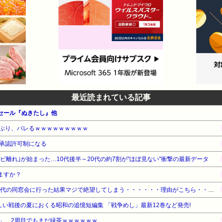
最近読まれている記事
ーセール『ぬきたし』他
ぶり、バレるｗｗｗｗｗｗｗｗｗ
承認許可制になる
レビ離れ｣が始まった…10代後半～20代の約7割が"ほぼ見ない"衝撃の最新データ
ますか？
【悲報】ワイ（28）、中学時代の同窓会に行った結果マジで絶望してしまう・・・・・・理由がこちら・・・・・・
新しい戦後の夏におくる昭和の追憶短編集 「戦争めし」最新12巻など発売!
」、2周目でもまだ緑茶ｗｗｗｗｗｗ