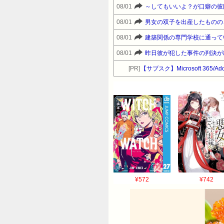
08/01
～してもいいよ？が口癖の彼
08/01
男女の双子を出産したものの
08/01
08/01
[PR]
【サブスク】Microsoft 365/A
¥572
¥742