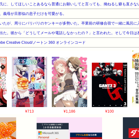
氏に、してほしいことあるなら普通にお願いしてと言っても、拗ねるし癖も直さな
、義母が旦那似の息子だけを可愛がる。
dobe Creative Cloud/ノートン 360 オンラインコード
¥713
¥1,186
¥100