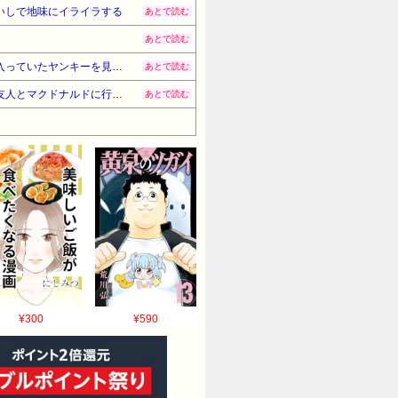
いしで地味にイライラする
あとで読む
あとで読む
建築関係の専門学校に通っていたが、周りにバリバリのヤンキーが多勢いた。卒業前の研修合宿で一緒に風呂に入っていたヤンキーを見てみると→…
あとで読む
昨日彼が犯した事件の判決が出た。彼から「どうしてメールや電話しなかったの？」と言われた。そして今日は友人とマクドナルドに行く約束をしていると言ったらキレられた。
あとで読む
¥300
¥590