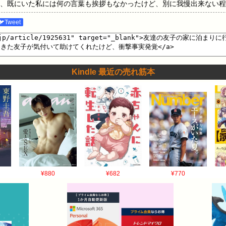
、既にいた私には何の言葉も挨拶もなかったけど、別に我慢出来ない程
を眺めていた。でも途中コンビニに行くと言って抜け出した そしてコ
🐦Tweet
なっていた 2人とも苦手なタイプだし、そのうえ私も人見知りなので、
た 正直モヤモヤした。あのとき帰ればよかったと今でも思う だいぶ時
いった 少しの沈黙のあと、ゴスロの人が「あのー」と鼻が詰まったよ
無意識に低い声で「はい？」と答えてしまった すると途端に鼻息が荒く
Kindle 最近の売れ筋本
何言ってるかわかんなかったけど私のことを「あかやん」と呼んで「夢
パンクな人はニヤニヤしながら黙って見ているだけで助けてくれない そ
げようとすると、それまで黙っていたパンクが笑いながら「逃げんなよ
い、床で頭を打った すごく痛くて目がチカチカしていたその隙に、パ
めんなさい、続きます…
¥880
¥682
¥770