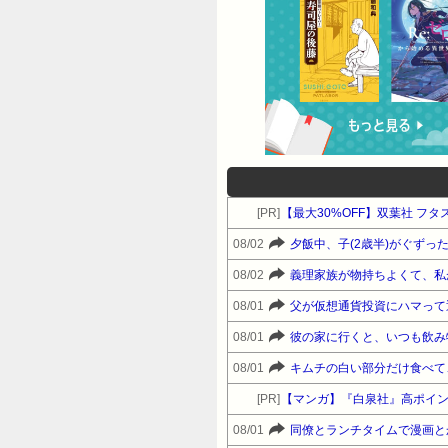
[PR]
【最大30%OFF】双葉社 フタ
08/02
08/02
義理家族が物持ちよくて、私
08/01
父が仮想通貨投資にハマって
08/01
08/01
キムチの白い部分だけ食べて
[PR]
【マンガ】『白泉社』高ポイ
08/01