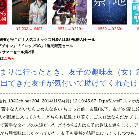
1
¥1,232
→ ¥407
¥574
→ ¥319
¥550
→ ¥330
¥
の興奮がそこに！人気コミックス対象ALL88円(税込)セール
『チキン』『ドロップOG』1週間限定セール
le本 サマーセール第2弾
めは
こちら
まりに行ったとき、友子の趣味友（女）
ら出てきた友子が気付いて助けてくれたけ
2ch.net 204: 2014/11/24(月) 12:19:45.67 ID:paS1vt
。苦手な人がいたらごめんなさい ちょっと前、友達(以下、友子)の家に
人が部屋に入ってきた。どちらも私達より若く、ゴスロはなんだかブリ
て苦手なタイプの人達だった どうやら2人は友子の趣味友達らしく、
がら興気味にしゃべっていた。友子も突然の訪問にびっくりしつつも、