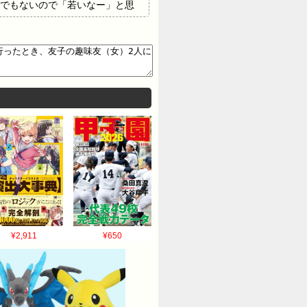
でもないので「若いなー」と思
ンビニから帰ってくると、なんと
3人の中には入らずスマホいじっ
間が経った頃、友子がシャワーを
うなアニメみたいな声で話しかけ
なるゴスロ。正直こわかった 早
みたい」だの「現実」だのペラ
のうちなぜかゴスロが体を密着さ
」って足を掴んだので、私は派手
ンクが私の両腕を掴んで拘束し、
¥2,911
¥650