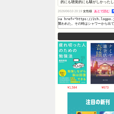
的にも聴覚的にも騒がしかったし
うだけで3人がしゃべっているの
2026/06/10 20:19
女性様
あとで読む
その2人も友子宅に泊まることに
たりゲームしたりして過ごしてい
浴びてくると言って部屋から出て
てきた 不快な気分だった私は、
口だし声も甲高いしてぶっちゃけ
ペラしゃべっていた もう一人の
せてきた ひっ！となりつつも逃
に仰向けのまま後ろへ転んでしま
ゴスロが私の上に跨ってきた ご
¥1,584
¥673