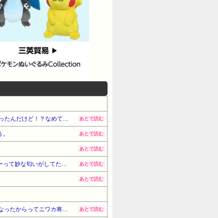
夕飯中、子(2歳半)がぐずったので気分転換にお風呂に入れて出てきたら「皿を片付けてないでしょ！義祖母が洗ったんだけど！？なめてるの？バカにしてるの？」と言われた…
あとで読む
う。
あとで読む
あとで読む
彼の家に行くと、いつも飲み物を出してくれてた。いつもコーヒーをお願いしてたんだけど、なんかそのコーヒーって妙な匂いがしてたんだよね…その原因を知ってドン…
あとで読む
あとで読む
同僚とランチタイムで漫画とか本の話が出た時に、20代の男性社員がいきなり絡んできた。「藤井四段が話題になったからってニワカ将棋ファンですか～」
あとで読む