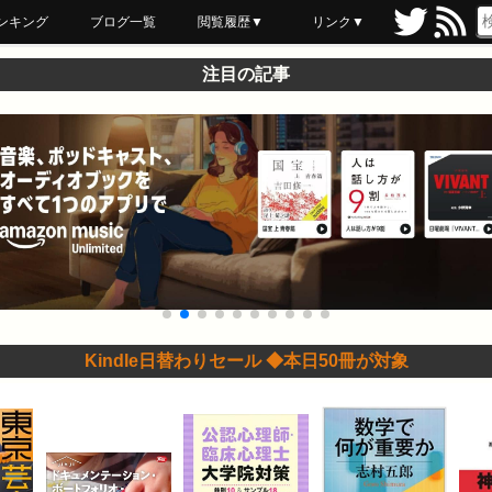
ンキング
ブログ一覧
閲覧履歴▼
リンク▼
ブックマーク
最近読んだ
あとで読む
ネットスーパー
飲食店舗用品
セール情報
注目の記事
Kindle日替わりセール ◆本日50冊が対象