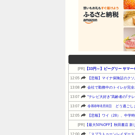
[PR]
【33円～】ビーグリー サマ
12:05
【悲報】マイナ保険証のクソ
13:08
会社で勤務中のトイレが完全
13:07
"テレビ大好き"高齢者の｢テ
13:07
令和8年8月8日 どう過ごし
12:05
[PR]
【最大50%OFF】秋田書店 
12:00
「スプラトゥーンレイダース