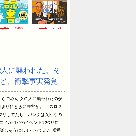
1,760
→ ¥499
¥715
→ ¥358
2人に襲われた。そ
ど、衝撃事実発覚
eF スマホからごめん 女の人に襲われたのが
泊まりにときに来客が。 ゴスロ？
ブリしてたし、パンクは女性なの
アニメか何かのイベントの帰りに
楽しそうにしゃべっていた 視覚