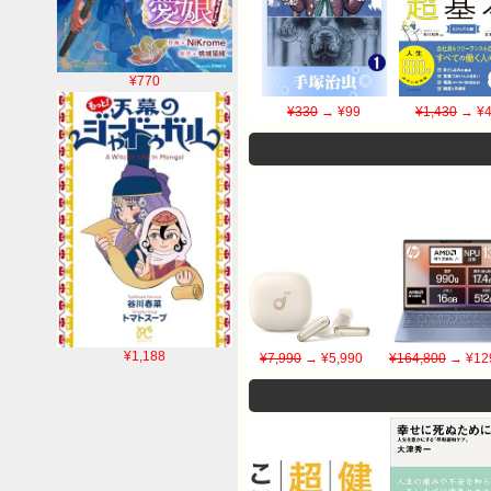
¥770
¥330
→ ¥99
¥1,430
→ ¥4
¥1,188
¥7,990
→ ¥5,990
¥164,800
→ ¥12