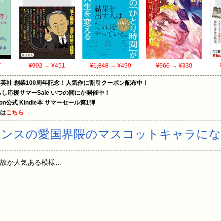
7
¥902
→ ¥451
¥1,848
→ ¥499
¥660
→ ¥330
集英社 創業100周年記念！人気作に割引クーポン配布中！
暮らし応援サマーSale いつの間にか開催中！
zon公式 Kindle本 サマーセール第1弾
めは
こちら
ランスの愛国界隈のマスコットキャラに
隈で何故か人気ある模様…