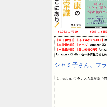
¥1,063
→ ¥319
¥968
→ ¥45
【本日最終日】【ほぼ全巻39%OFF】
【本日最終日】【セール】
Amazon 
【本日最終日】【最大90%OFF】
Ama
Amazon・Kindle・セール情報のまと
シャミ子さん、フ
1 : redditのフランス右翼界