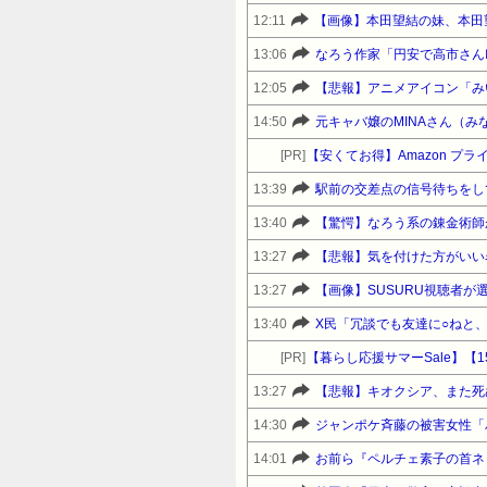
12:11
【画像】本田望結の妹、本田
13:06
なろう作家「円安で高市さん
12:05
14:50
元キャバ嬢のMINAさん（
[PR]
【安くてお得】Amazon 
13:39
13:40
【驚愕】なろう系の錬金術師
13:27
【悲報】気を付けた方がいい
13:27
【画像】SUSURU視聴者が
13:40
X民「冗談でも友達に○ねと
[PR]
13:27
【悲報】キオクシア、また死
14:30
ジャンポケ斉藤の被害女性「バ
14:01
お前ら『ペルチェ素子の首ネ