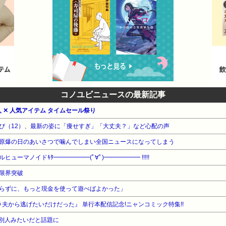
コノユビニュースの最新記事
入 ✕ 人気アイテム タイムセール祭り
ぴ（12）、最新の姿に「痩せすぎ」「大丈夫？」など心配の声
原爆の日のあいさつで噛んでしまい全国ニュースになってしまう
ーマノイドｷﾀ━━━━━━(ﾟ∀ﾟ)━━━━━━ !!!!!
限界突破
らずに、もっと現金を使って遊べばよかった」
夫から逃げたいだけだった』 単行本配信記念!ニャンコミック特集!!
別人みたいだと話題に