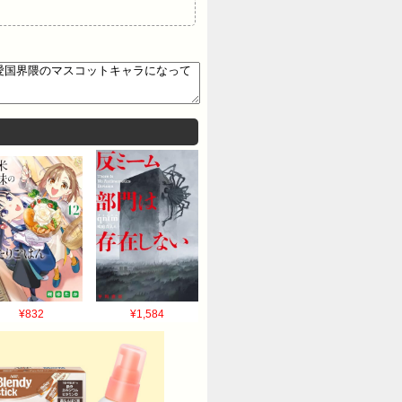
¥832
¥1,584