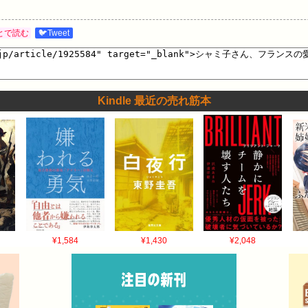
とで読む
🐦Tweet
Kindle 最近の売れ筋本
¥1,584
¥1,430
¥2,048