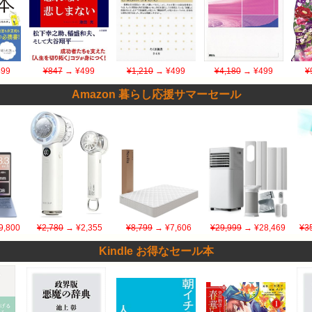
99
¥847
→ ¥499
¥1,210
→ ¥499
¥4,180
→ ¥499
¥
Amazon 暮らし応援サマーセール
9,800
¥2,780
→ ¥2,355
¥8,799
→ ¥7,606
¥29,999
→ ¥28,469
¥3
Kindle お得なセール本