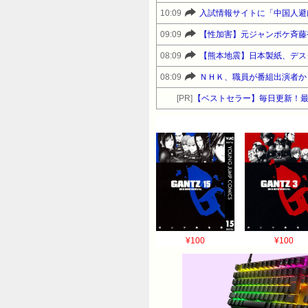
10:09
入試情報サイトに「中国人避
09:09
【性加害】元ジャンポケ斉藤
08:09
【熊本地震】日本製紙、デス
08:09
ＮＨＫ、職員が番組出演者か
[PR]
【ベストセラー】毎日更新！
¥100
¥100