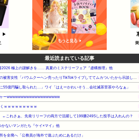
最近読まれている記事
電書2026 極上の謎解きを…… 真夏のミステリーフェア『虚構推理』他
【悲報】ジャンポケ斉藤さんの被害女性「バウムクーヘン売ったりTikTokライブしててムカついたから示談しなかった」・・・・・・・・・
に55億円騙し取られた…」ワイ「はえーかわいそう…会社滅茶苦茶やろなぁ」
wwwwwwwwwwwwwwwwwww
づくｗｗｗｗｗｗｗｗｗ
 ←これさぁ、先発リリーフの両方で活躍して199勝249Sした投手は入れんの？
つかないマンガたち『ケイ×マイ』他
所を全廃へ「公務員が海外で遊ぶためにあるだけ」