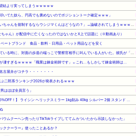
望結より実ってしまうｗｗｗｗｗ
叩いてた奴ら、円高でも褒めないのでポジショントーク確定ｗｗｗ」
【悲報】アニメアイコン「みいちゃんを規制するならウシジマくんはどうなの？」→論破されてしまうｗｗｗｗｗ
みなちゃん）が配信中に亡くなったのではないかとX上で話題に（※動画あり）
プライベートブランド 食品・飲料・日用品・ペット用品などを安く
駅前の交差点の信号待ちをしている時に、対面の歩道の端っこで警察官相手に叫んでいる人がいた。彼氏が「怖いから遠回りしよう」って本気で怖そうな顔で言っていて…
が凄すぎるｗｗｗｗ「職業は錬金術師です」←これ…もしかして錬金術師は…
名古屋弁がコチラ・・・・・・・
選ぶ二郎系ランキング2026が発表されるｗｗｗ
、男はほぼ全員言う」
【暮らし応援サマーSale】【15%OFF！】 ライシン ヘリックスミラー 1kg刻み 40kg シルバー 2個 スタンド セット 可変式 ダンベル メタルダンベル
ぬ
ウムクーヘン売ったりTikTokライブしててムカついたから示談しなかった」
ッククーラー』使ったことあるか？