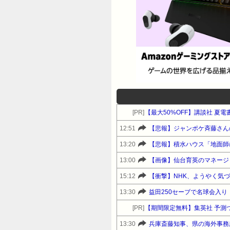
[PR]
【最大50%OFF】講談社 夏
12:51
13:20
【悲報】積水ハウス「地面師
13:00
【画像】仙台育英のマネージャー
15:12
【衝撃】NHK、ようやく気
13:30
益田250セーブで名球会入り
[PR]
【期間限定無料】集英社 予測
13:30
兵庫斎藤知事、県の海外事務