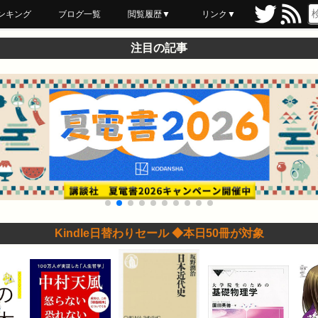
ンキング
ブログ一覧
閲覧履歴▼
リンク▼
ブックマーク
最近読んだ
あとで読む
ネットスーパー
飲食店舗用品
セール情報
注目の記事
Kindle日替わりセール ◆本日50冊が対象