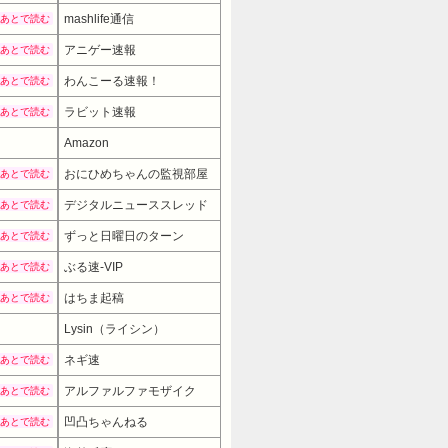
mashlife通信
あとで読む
アニゲー速報
あとで読む
わんこーる速報！
あとで読む
ラビット速報
あとで読む
Amazon
おにひめちゃんの監視部屋
あとで読む
デジタルニューススレッド
あとで読む
ずっと日曜日のターン
あとで読む
ぶる速-VIP
あとで読む
はちま起稿
あとで読む
Lysin（ライシン）
97800円
→ 83130円 （16:30時点）
ネギ速
あとで読む
アルファルファモザイク
あとで読む
凹凸ちゃんねる
あとで読む