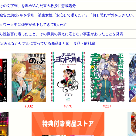
けの文字列」を埋め込んだ東大教授に懲戒処分
被告に懲役7年を求刑 被害女性「安心して眠りたい」「何も恐れず外を歩きたい
クワーク中に煙突が落下してきて6人死亡
ら性被害に遭ったこと、その職員の訴えに応じない事案があったことを発表
最近みんながリアルに買っている商品まとめ 食品・飲料編
¥832
¥770
¥227