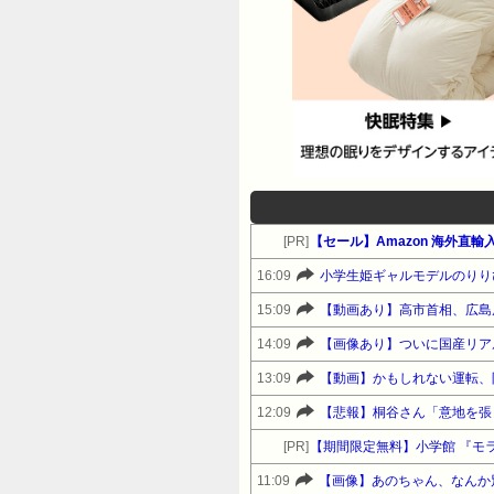
[PR]
【セール】Amazon 海外直輸
16:09
小学生姫ギャルモデルのりり
15:09
【動画あり】高市首相、広島
14:09
【画像あり】ついに国産リアルヒュ
13:09
【動画】かもしれない運転、
12:09
【悲報】桐谷さん「意地を張
[PR]
【期間限定無料】小学館 『モラ
11:09
【画像】あのちゃん、なんか