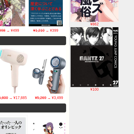
¥862
998
→ ¥499
¥1,210
→ ¥399
¥100
5,800
→ ¥17,885
¥5,269
→ ¥3,499