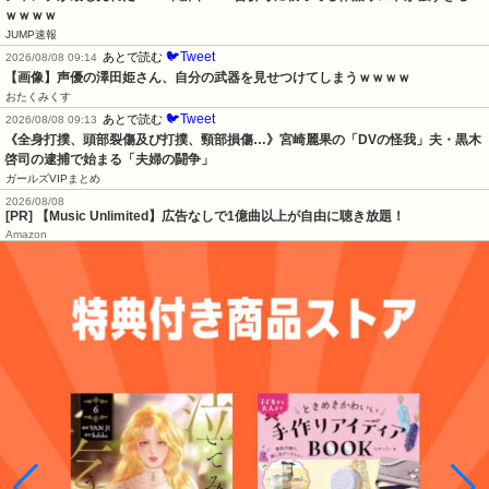
ｗｗｗｗ
JUMP速報
🐦Tweet
あとで読む
2026/08/08 09:14
【画像】声優の澤田姫さん、自分の武器を見せつけてしまうｗｗｗｗ
おたくみくす
🐦Tweet
あとで読む
2026/08/08 09:13
《全身打撲、頭部裂傷及び打撲、頸部損傷…》宮崎麗果の「DVの怪我」夫・黒木
啓司の逮捕で始まる「夫婦の闘争」
ガールズVIPまとめ
2026/08/08
[PR] 【Music Unlimited】広告なしで1億曲以上が自由に聴き放題！
Amazon