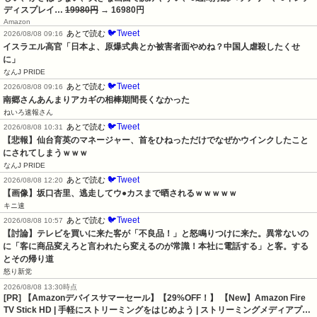
ディスプレイ…
19980円
→ 16980円
Amazon
🐦Tweet
あとで読む
2026/08/08 09:16
イスラエル高官「日本よ、原爆式典とか被害者面やめね？中国人虐殺したくせ
に」
なんJ PRIDE
🐦Tweet
あとで読む
2026/08/08 09:16
南郷さんあんまりアカギの相棒期間長くなかった
ねいろ速報さん
🐦Tweet
あとで読む
2026/08/08 10:31
【悲報】仙台育英のマネージャー、首をひねっただけでなぜかウインクしたこと
にされてしまうｗｗｗ
なんJ PRIDE
🐦Tweet
あとで読む
2026/08/08 12:20
【画像】坂口杏里、逃走してウ●カスまで晒されるｗｗｗｗｗ
キニ速
🐦Tweet
あとで読む
2026/08/08 10:57
【討論】テレビを買いに来た客が「不良品！」と怒鳴りつけに来た。異常ないの
に「客に商品変えろと言われたら変えるのが常識！本社に電話する」と客。する
とその帰り道
怒り新党
2026/08/08 13:30時点
[PR] 【Amazonデバイスサマーセール】【29%OFF！】 【New】Amazon Fire
TV Stick HD | 手軽にストリーミングをはじめよう | ストリーミングメディアプ…