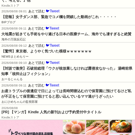
く、考える。』他
Kindleストア
🐦Tweet
あとで読む
2026/08/08 09:01
【悲報】女子ダンス部、緊急でコメ欄を閉鎖した動画がこれ・・・・・
BIPブログ
🐦Tweet
あとで読む
2026/08/08 09:11
大地震が起きても手術をやり遂げる日本の医療チーム、海外でも凄すぎると絶賛
海外の万国反応記
🐦Tweet
あとで読む
2026/08/08 09:12
【驚愕】東京都、ようやく気づいた模様ｗｗｗｗｗｗｗ
NEWSまとめもりー
🐦Tweet
あとで読む
2026/08/08 09:10
【対談で激突】石破前総理「ウクが核放棄しなければ露侵攻なかった」 湯崎前県
知事「核抑止はフィクション」
おーるじゃんる
🐦Tweet
あとで読む
2026/08/08 09:11
お産トラブルの後遺症で日によっては長時間寝込むので保育園に預けてるけど私
が不正をして保育園に預けてると思い込んでいるママ達がうざったい
おにひめちゃんの監視部屋
2026/08/08
[PR] 【マンガ】Kindle 人気の新刊および予約受付中タイトル
Kindleストア