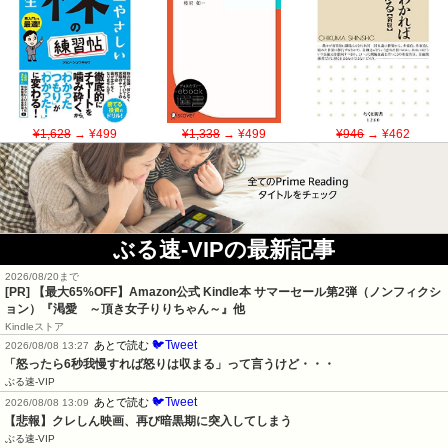
¥1,628
→ ¥499
¥1,338
→ ¥499
¥946
→ ¥462
ぶる速-VIPの最新記事
2026/08/20まで
[PR]
【最大65%OFF】Amazon公式 Kindle本 サマーセール第2弾（ノンフィクシ
ョン）『渇愛 ～頂き女子りりちゃん～』他
Kindleストア
🐦Tweet
あとで読む
2026/08/08 13:27
「怒ったら6秒我慢すれば怒りは収まる」って言うけど・・・
ぶる速-VIP
🐦Tweet
あとで読む
2026/08/08 13:09
【悲報】クレしん映画、再び暗黒期に突入してしまう
ぶる速-VIP