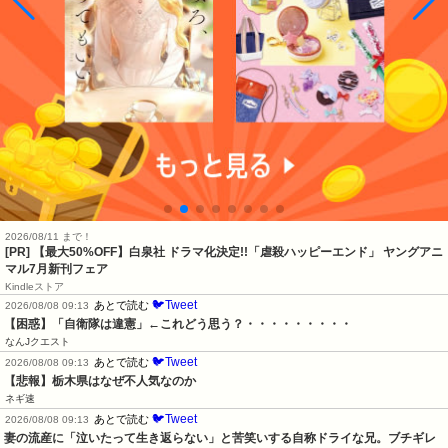
2026/08/11 まで！
[PR] 【最大50%OFF】白泉社 ドラマ化決定!!「虐殺ハッピーエンド」 ヤングアニ
マル7月新刊フェア
Kindleストア
🐦Tweet
あとで読む
2026/08/08 09:13
【困惑】「自衛隊は違憲」←これどう思う？・・・・・・・・・
なんJクエスト
🐦Tweet
あとで読む
2026/08/08 09:13
【悲報】栃木県はなぜ不人気なのか
ネギ速
🐦Tweet
あとで読む
2026/08/08 09:13
妻の流産に「泣いたって生き返らない」と苦笑いする自称ドライな兄。ブチギレ