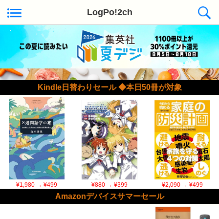
LogPo!2ch
Kindle日替わりセール ◆本日50冊が対象
¥1,980
→ ¥499
¥880
→ ¥399
¥2,090
→ ¥499
Amazonデバイスサマーセール