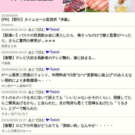
2026/08/08
[PR] 【割引】タイムセール監視所『米飯』
Amazon
🐦Tweet
あとで読む
2026/08/08 09:10
【勘違い】バスケの役員飲み会に潜入したら、俺そっちのけで嫁と監督がべった
り。さらに驚愕の事実が…ｗｗｗ
気団まとめ
🐦Tweet
あとで読む
2026/08/08 09:10
【衝撃】テレビ大好き高齢者のテレビ離れ、遂に始まる…
IT速報
🐦Tweet
あとで読む
2026/08/08 10:30
ゲーム業界ご用達のフォント、年間料金“53倍”かつ“更新毎に値上げ”のありえな
い契約により多数撤退へ・・・
オレ的ゲーム速報＠刃
🐦Tweet
あとで読む
2026/08/08 09:00
ウトのセクハラを夫に泣いて訴えても「いいじゃないかそのくらい。我慢してた
らご褒美あげるから」と迫られた。夫が気持ち悪くて悲鳴をあげたら「うるさ
い」とグーで殴られた
すまいる(^-^)ぶろぐ
🐦Tweet
あとで読む
2026/08/08 10:27
【衝撃】ロピアの牛脂がどうみても「美味い肉」なんやが・・・・・
ずっと日曜日のターン