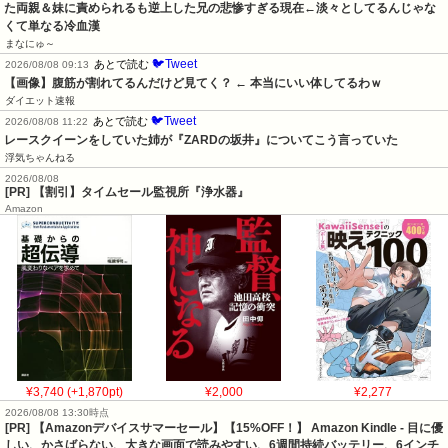
た両親＆妹に責められるも逆上した兄の悲惨すぎる現在←淡々としてるんじゃな
くて単なる冷血漢
まなにゅ～
🐦Tweet
あとで読む
2026/08/08 09:13
【画像】腹筋が割れてるんだけど見てく？ ← 本当にいい体してるわｗ
ダイエット速報
🐦Tweet
あとで読む
2026/08/08 11:22
レースクイーンをしていた姉が『ZARDの坂井』についてこう言っていた
浮気ちゃんねる
2026/08/08
[PR] 【割引】タイムセール監視所『浄水器』
Amazon
¥3,740 (+1,870pt)
¥2,000
¥2,277
2026/08/08 13:30時点
[PR] 【Amazonデバイスサマーセール】【15%OFF！】 Amazon Kindle - 目に優
しい、かさばらない、大きな画面で読みやすい、6週間持続バッテリー、6インチ