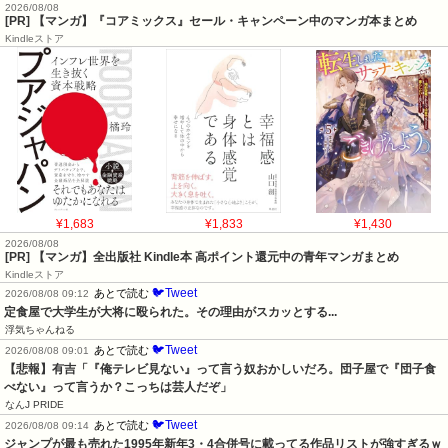
2026/08/08
[PR] 【マンガ】『コアミックス』セール・キャンペーン中のマンガ本まとめ
Kindleストア
¥1,683
¥1,833
¥1,430
2026/08/08
[PR] 【マンガ】全出版社 Kindle本 高ポイント還元中の青年マンガまとめ
Kindleストア
🐦Tweet
あとで読む
2026/08/08 09:12
定食屋で大学生が大将に殴られた。その理由がスカッとする...
浮気ちゃんねる
🐦Tweet
あとで読む
2026/08/08 09:01
【悲報】有吉「『俺テレビ見ない』って言う奴おかしいだろ。団子屋で『団子食
べない』って言うか？こっちは芸人だぞ」
なんJ PRIDE
🐦Tweet
あとで読む
2026/08/08 09:14
ジャンプが最も売れた1995年新年3・4合併号に載ってる作品リストが強すぎるｗ