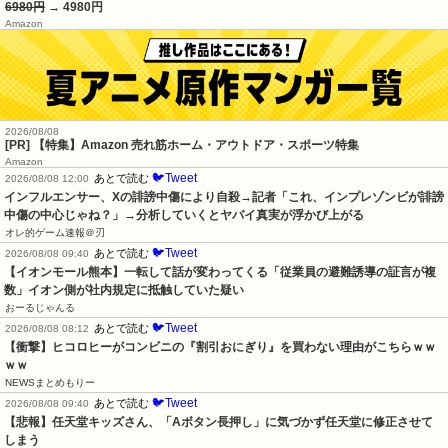
6980円
→ 4980円
Amazon
2026/08/08
[PR] 【特集】Amazon 売れ筋ホーム・アウトドア・スポーツ特集
Amazon
🐦Tweet
あとで読む
2026/08/08 12:00
インフルエンサー、Xの誹謗中傷により自殺→記者「これ、インプレゾンビが誹謗
中傷の中心じゃね？」→分析していくとヤバイ真実が浮かび上がる
オレ的ゲーム速報＠刃
🐦Tweet
あとで読む
2026/08/08 09:40
【イオンモール熊本】一転して話が変わってくる「従業員の避難誘導の証言が複
数」イオン側が社内規定に抵触していた疑い
おーるじゃんる
🐦Tweet
あとで読む
2026/08/08 08:12
【衝撃】ヒコロヒーがコンビニの『割引おにぎり』を買わない理由がこちらｗｗ
ｗｗ
NEWSまとめもりー
🐦Tweet
あとで読む
2026/08/08 09:40
【悲報】任天堂キッズさん、「Aボタン長押し」に気づかず任天堂に修正させて
しまう