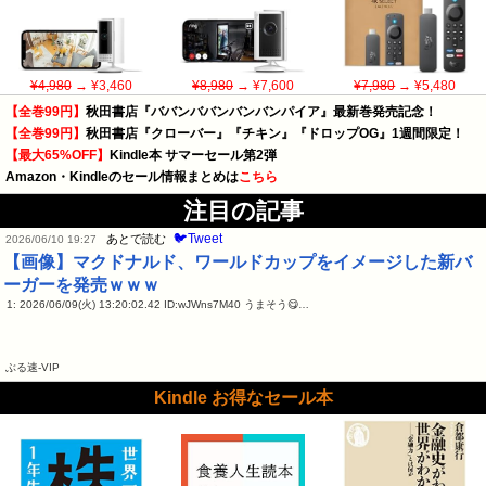
¥4,980
→ ¥3,460
¥8,980
→ ¥7,600
¥7,980
→ ¥5,480
【全巻99円】
秋田書店『ババンババンバンバンパイア』最新巻発売記念！
【全巻99円】
秋田書店『クローバー』『チキン』『ドロップOG』1週間限定！
【最大65%OFF】
Kindle本 サマーセール第2弾
Amazon・Kindleのセール情報まとめは
こちら
注目の記事
🐦Tweet
あとで読む
2026/06/10 19:27
【画像】マクドナルド、ワールドカップをイメージした新バ
ーガーを発売ｗｗｗ
1: 2026/06/09(火) 13:20:02.42 ID:wJWns7M40 うまそう😋…
ぶる速-VIP
Kindle お得なセール本