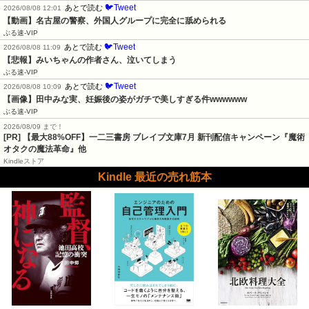
🐦Tweet
あとで読む
2026/08/08 12:01
【動画】名古屋の警察、外国人グループに完全に舐められる
ぶる速-VIP
🐦Tweet
あとで読む
2026/08/08 11:09
【悲報】みいちゃんの作者さん、泣いてしまう
ぶる速-VIP
🐦Tweet
あとで読む
2026/08/08 10:09
【画像】田中みな実、妊娠後の姿がガチで美しすぎる件wwwwww
ぶる速-VIP
2026/08/09 まで！
[PR] 【最大88%OFF】一二三書房 ブレイブ文庫7月 新刊配信キャンペーン『魔術
オタクの魔法革命』他
Kindleストア
Kindle 最近の売れ筋本