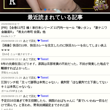
最近読まれている記事
2026/08/23まで
[PR]
【全巻11円】極！単行本シリーズ 11円均一セール『喰いタン』『新ナニワ
金融道R』『将太の寿司 全国』他
Kindleストア
🐦Tweet
あとで読む
2026/08/08 22:15
【画像】快活CLUB、快活カレーを注文したのに快活カレーを出してしまい炎上
ｗｗｗ
【2ch】ニュー速クオリティ
🐦Tweet
あとで読む
2026/08/08 22:12
6年の夫婦生活にピリオド。原因は旦那有責の不妊だった。不妊が発覚した地点で
離婚すればよかった...
浮気ちゃんねる
🐦Tweet
あとで読む
2026/08/08 21:28
江別リンチ犯「立って謝罪は本気じゃない」 裁判官「ほな裁判で土下座してない
キミは本気じゃないな」
ガールズVIPまとめ
🐦Tweet
あとで読む
2026/08/08 21:27
予定日10日過ぎて帝王切開したら、病院のおばちゃんに『楽でいいわねー切るだ
けで済んで』と言われ、野良妊婦認定までされた話
しゅらさん