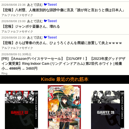
🐦Tweet
あとで読む
2026/08/08 23:36
【悲報】八村塁、人種差別的な誹謗中傷に言及「誰が何と言おうと僕は日本人」
アルファルファモザイク
🐦Tweet
あとで読む
2026/08/08 23:00
【悲報】ジャンポケ斎藤さん、壊れる
アルファルファモザイク
🐦Tweet
あとで読む
2026/08/08 22:30
【悲報】さらば青春の光さん、ひょうろくさんを廃墟に放置して炎上ｗｗｗｗ
アルファルファモザイク
2026/08/09 01:30時点
[PR] 【Amazonデバイスサマーセール】【31%OFF！】 【2023年度グッドデザ
イン賞受賞】Ring Indoor Cam (リング インドアカム) 第2世代 ホワイト | 軽量
小…
4980円
→ 3460円
Ring
Kindle 最近の売れ筋本