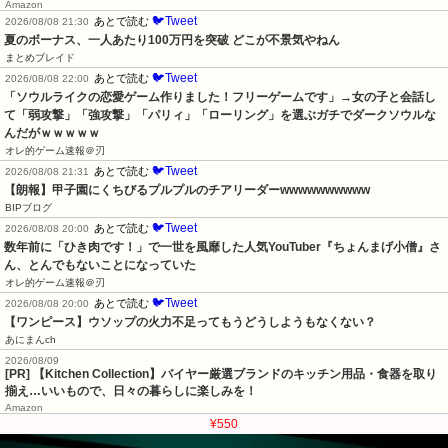
Amazon
🐦Tweet
あとで読む
2026/08/08 21:30
夏のボーナス、一人あたり100万円を突破 どこが不景気やねん
まとめブレイド
🐦Tweet
あとで読む
2026/08/08 22:00
「ソウルライクの恋愛ゲーム作りました！フリーゲームです」→女の子と会話し
て「弱攻撃」「強攻撃」「パリィ」「ローリング」を選ぶガチでダークソウルな
んだがｗｗｗｗｗ
オレ的ゲーム速報＠刃
🐦Tweet
あとで読む
2026/08/08 21:31
【朗報】甲子園にくちびるプルプルのチアリーダーwwwwwwwwww
BIPブログ
🐦Tweet
あとで読む
2026/08/08 20:00
数年前に「ひき肉です！」で一世を風靡した人気YouTuber『ちょんまげ小僧』さ
ん、とんでもないことになっていた
オレ的ゲーム速報＠刃
🐦Tweet
あとで読む
2026/08/08 20:00
【ワンピース】ウソップの火力不足ってもうどうしようもなくない？
あにまんch
2026/08/09
[PR] 【Kitchen Collection】バイヤー厳選ブランドのキッチン用品・食器を取り
揃え…いいもので、日々の暮らしに楽しみを！
Amazon
¥550