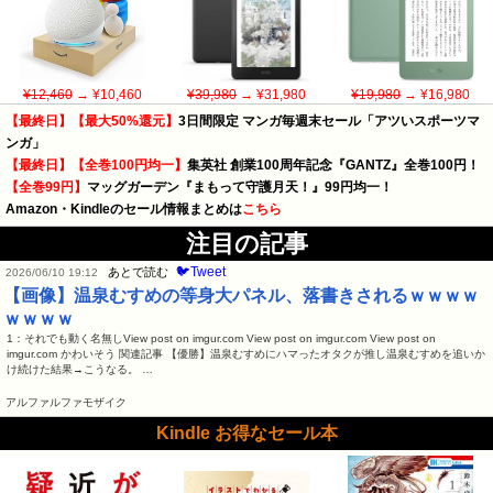
¥12,460
→ ¥10,460
¥39,980
→ ¥31,980
¥19,980
→ ¥16,980
【最終日】【最大50%還元】
3日間限定 マンガ毎週末セール「アツいスポーツマ
ンガ」
【最終日】【全巻100円均一】
集英社 創業100周年記念『GANTZ』全巻100円！
【全巻99円】
マッグガーデン『まもって守護月天！』99円均一！
Amazon・Kindleのセール情報まとめは
こちら
注目の記事
🐦Tweet
あとで読む
2026/06/10 19:12
【画像】温泉むすめの等身大パネル、落書きされるｗｗｗｗ
ｗｗｗｗ
1：それでも動く名無しView post on imgur.com View post on imgur.com View post on
imgur.com かわいそう 関連記事 【優勝】温泉むすめにハマったオタクが推し温泉むすめを追いか
け続けた結果→こうなる。 …
アルファルファモザイク
Kindle お得なセール本