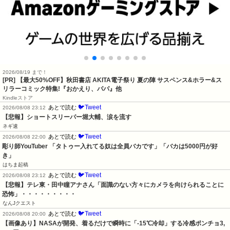
2026/08/19 まで！
[PR] 【最大50%OFF】秋田書店 AKITA電子祭り 夏の陣 サスペンス&ホラー&ス
リラーコミック特集!『おかえり、パパ』他
Kindleストア
🐦Tweet
あとで読む
2026/08/08 23:12
【悲報】ショートスリーパー堀大輔、涙を流す
ネギ速
🐦Tweet
あとで読む
2026/08/08 22:00
彫り師YouTuber 「タトゥー入れてる奴は全員バカです」「バカは5000円が好
き」
はちま起稿
🐦Tweet
あとで読む
2026/08/08 23:12
【悲報】テレ東・田中瞳アナさん「面識のない方々にカメラを向けられることに
恐怖」・・・・・・・・・
なんJクエスト
🐦Tweet
あとで読む
2026/08/08 20:00
【画像あり】NASAが開発、着るだけで瞬時に「-15℃冷却」する冷感ポンチョ3,