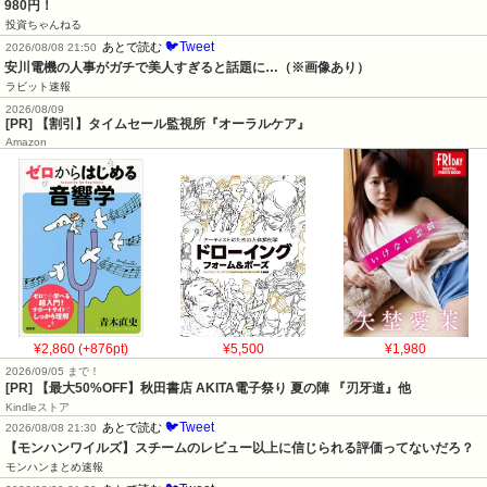
980円！
投資ちゃんねる
🐦Tweet
あとで読む
2026/08/08 21:50
安川電機の人事がガチで美人すぎると話題に…（※画像あり）
ラビット速報
2026/08/09
[PR] 【割引】タイムセール監視所『オーラルケア』
Amazon
¥2,860 (+876pt)
¥5,500
¥1,980
2026/09/05 まで！
[PR]
【最大50%OFF】秋田書店 AKITA電子祭り 夏の陣 『刃牙道』他
Kindleストア
🐦Tweet
あとで読む
2026/08/08 21:30
【モンハンワイルズ】スチームのレビュー以上に信じられる評価ってないだろ？
モンハンまとめ速報