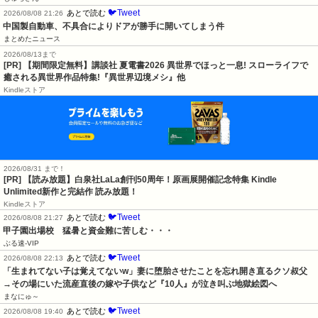
🐦Tweet
あとで読む
2026/08/08 21:26
中国製自動車、不具合によりドアが勝手に開いてしまう件
まとめたニュース
2026/08/13まで
[PR] 【期間限定無料】講談社 夏電書2026 異世界でほっと一息! スローライフで
癒される異世界作品特集!『異世界辺境メシ』他
Kindleストア
2026/08/31 まで！
[PR]
【読み放題】白泉社LaLa創刊50周年！原画展開催記念特集 Kindle
Unlimited新作と完結作 読み放題！
Kindleストア
🐦Tweet
あとで読む
2026/08/08 21:27
甲子園出場校　猛暑と資金難に苦しむ・・・
ぶる速-VIP
🐦Tweet
あとで読む
2026/08/08 22:13
「生まれてない子は覚えてないw」妻に堕胎させたことを忘れ開き直るクソ叔父
→その場にいた流産直後の嫁や子供など『10人』が泣き叫ぶ地獄絵図へ
まなにゅ～
🐦Tweet
あとで読む
2026/08/08 19:40