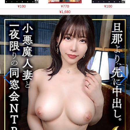
¥100
¥770
¥100
¥1,680