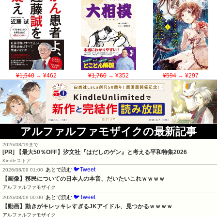
¥1,540
→ ¥462
¥1,760
→ ¥352
¥594
→ ¥297
アルファルファモザイクの最新記事
2026/08/19まで
[PR]
【最大50％OFF】汐文社『はだしのゲン』と考える平和特集2026
Kindleストア
🐦Tweet
あとで読む
2026/08/09 01:00
【画像】移民についての日本人の本音、だいたいこれｗｗｗｗ
アルファルファモザイク
🐦Tweet
あとで読む
2026/08/09 00:00
【動画】動きがキレッキレすぎるJKアイドル、見つかるｗｗｗｗ
アルファルファモザイク