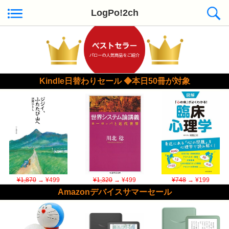
LogPo!2ch
Kindle日替わりセール ◆本日50冊が対象
¥1,870
→ ¥499
¥1,320
→ ¥499
¥748
→ ¥199
Amazonデバイスサマーセール