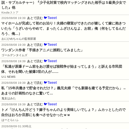
説・サブカルチャー）『少子化対策で校内マッチングされた相手はＳ級美少女で
した』他
Kindleストア
🐦Tweet
あとで読む
2026/08/08 19:39
マイホームが完成して初のお泊り！夫婦の寝室ができたのが嬉しくて嫁に抱きつ
いたら「うざいからやめて、まったくふざけんなよ、お前」俺（何をしてるんだ
ろう、俺…）
おにひめちゃんの監視部屋
🐦Tweet
あとで読む
2026/08/08 19:39
ワンダンス作者「手描きアニメに挑戦してみました」
ゴールデンタイムズ
🐦Tweet
あとで読む
2026/08/08 19:39
「私達が原爆ドーム前をあけ渡せば核戦争が始まってしまう」と訴える市民団
体、それを聞いた被爆3世の人が……
U-1 NEWS
🐦Tweet
あとで読む
2026/08/08 19:39
私「15年共働きで貯金それだけ？」義兄夫婦「でも新築を建てる予定だから」→
あまりの計画性のなさに驚いて…
鬼女はみた
🐦Tweet
あとで読む
2026/08/08 19:39
トメ「けんちん汁どう？嫁子ちゃんのより美味しいでしょ？」ムカッとしたので
自分はおろか旦那にも食べさせなかったｗｗ
はーとらいふ
2026/08/09 01:30時点