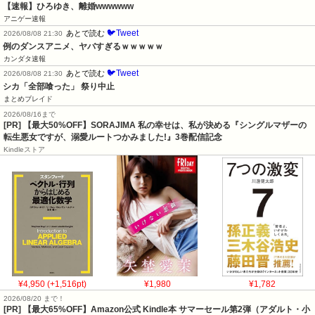
【速報】ひろゆき、離婚wwwwww
アニゲー速報
🐦Tweet
あとで読む
2026/08/08 21:30
例のダンスアニメ、ヤバすぎるｗｗｗｗｗ
カンダタ速報
🐦Tweet
あとで読む
2026/08/08 21:30
シカ「全部喰った」 祭り中止
まとめブレイド
2026/08/16まで
[PR] 【最大50%OFF】SORAJIMA 私の幸せは、私が決める『シングルマザーの
転生悪女ですが、溺愛ルートつかみました!』3巻配信記念
Kindleストア
¥4,950 (+1,516pt)
¥1,980
¥1,782
2026/08/20 まで！
[PR]
【最大65%OFF】Amazon公式 Kindle本 サマーセール第2弾（アダルト・小