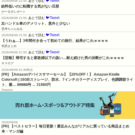
🐦Tweet
あとで読む
2026/08/08 21:50
給料低いのに転職する気がない旦那
がーるずレポート
🐦Tweet
あとで読む
2026/08/08 21:50
左ハンドル車のデメリット、意外と少ない
思考ちゃんねる
🐦Tweet
あとで読む
2026/08/08 21:50
【うわぁ…】3年間付き合って初めての旅行、結果がこれｗｗｗｗ
気団まとめ
🐦Tweet
あとで読む
2026/08/08 21:50
【悲報】帰宅すると家政婦以下の扱い…耐え続けた男の決断がこれｗｗｗｗ
キスログ
2026/08/09 01:30時点
[PR] 【Amazonデバイスサマーセール】【20%OFF！】 Amazon Kindle
Colorsoft | 16GBストレージ、防水、7インチカラーディスプレイ、色調調節ライ
ト、最…
39980円
→ 31980円
Amazon
2026/08/09
[PR] 【ベストセラー】毎日更新！最近みんながリアルに買っている商品まとめ
本・マンガ編