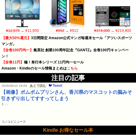
¥12,579
→ ¥11,950
¥992
→ ¥912
¥374,000
→ ¥219,800
【最大50%還元】
3日間限定 Amazon公式マンガ毎週末セール「アツいスポーツ
マンガ」
【全巻100円均一】
集英社 創業100周年記念『GANTZ』全巻100円キャンペー
ン！
【全巻11円】
極！単行本シリーズ 11円均一セール
Amazon・Kindleのセール情報まとめは
こちら
注目の記事
🐦Tweet
あとで読む
2026/06/10 18:09
【画像】ポムポムプリンさん、香川県のマスコットの脳みそ
引きずり出してすすってしまう
1 :…
コノユビニュース
Kindle お得なセール本