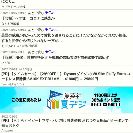
になり…
ラブラドール速報
🐦Tweet
あとで読む
2026/08/07 09:46
【悲報】へずま、コロナに感染か
なんJ PRIDE
🐦Tweet
あとで読む
2026/08/07 09:47
英語の成績が良かったので賞状を渡されることに！だがなかなかくれない担任。
すると担任から信じられない一言が…
おにひめちゃんの監視部屋
🐦Tweet
あとで読む
2026/08/07 09:46
【悲報】NHK、性被害を訴えた職員の異動希望を前例踏襲で認めず
ネギ速
2026/08/07 14:30時点
[PR] 【タイムセール】【29%OFF！】 Dyson(ダイソン) V8 Slim Fluffy Extra コ
ードレス掃除機 SV10K EXT BU AM …
41800円
→ 29800円
Dyson(ダイソン)
2026/08/07
[PR] 【らくらくベビー】ママ・パパ向け特典多数 おむつや日用品がクーポンで
毎日おトク
Amazon