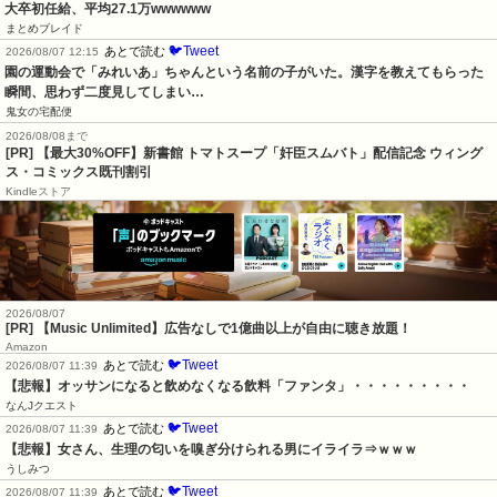
大卒初任給、平均27.1万wwwwww
まとめブレイド
🐦Tweet
あとで読む
2026/08/07 12:15
園の運動会で「みれいあ」ちゃんという名前の子がいた。漢字を教えてもらった
瞬間、思わず二度見してしまい…
鬼女の宅配便
2026/08/08まで
[PR] 【最大30%OFF】新書館 トマトスープ「奸臣スムバト」配信記念 ウィング
ス・コミックス既刊割引
Kindleストア
2026/08/07
[PR] 【Music Unlimited】広告なしで1億曲以上が自由に聴き放題！
Amazon
🐦Tweet
あとで読む
2026/08/07 11:39
【悲報】オッサンになると飲めなくなる飲料「ファンタ」・・・・・・・・・
なんJクエスト
🐦Tweet
あとで読む
2026/08/07 11:39
【悲報】女さん、生理の匂いを嗅ぎ分けられる男にイライラ⇒ｗｗｗ
うしみつ
🐦Tweet
あとで読む
2026/08/07 11:39