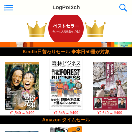
LogPo!2ch
Kindle日替わりセール ◆本日50冊が対象
¥1,540
→ ¥499
¥1,848
→ ¥499
¥2,640
→ ¥499
Amazon タイムセール