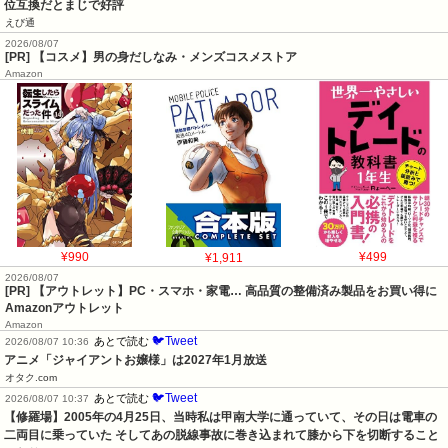
位互換だとまじで好評
えび通
2026/08/07
[PR] 【コスメ】男の身だしなみ・メンズコスメストア
Amazon
¥990
¥1,911
¥499
2026/08/07
[PR] 【アウトレット】PC・スマホ・家電… 高品質の整備済み製品をお買い得に
Amazonアウトレット
Amazon
🐦Tweet
あとで読む
2026/08/07 10:36
アニメ「ジャイアントお嬢様」は2027年1月放送
オタク.com
🐦Tweet
あとで読む
2026/08/07 10:37
【修羅場】2005年の4月25日、当時私は甲南大学に通っていて、その日は電車の
二両目に乗っていた そしてあの脱線事故に巻き込まれて膝から下を切断すること