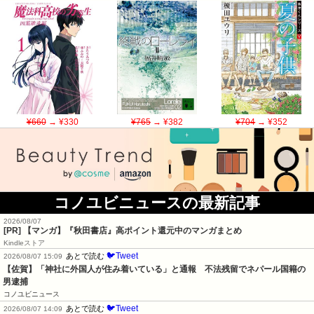
¥660
→ ¥330
¥765
→ ¥382
¥704
→ ¥352
コノユビニュースの最新記事
2026/08/07
[PR] 【マンガ】『秋田書店』高ポイント還元中のマンガまとめ
Kindleストア
🐦Tweet
あとで読む
2026/08/07 15:09
【佐賀】「神社に外国人が住み着いている」と通報　不法残留でネパール国籍の
男逮捕
コノユビニュース
🐦Tweet
あとで読む
2026/08/07 14:09