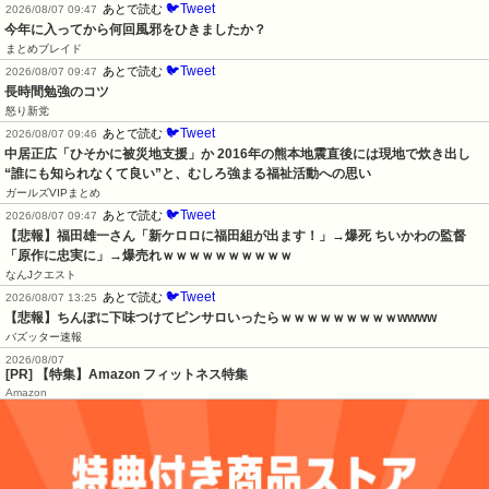
🐦Tweet
あとで読む
2026/08/07 09:47
今年に入ってから何回風邪をひきましたか？
まとめブレイド
🐦Tweet
あとで読む
2026/08/07 09:47
長時間勉強のコツ
怒り新党
🐦Tweet
あとで読む
2026/08/07 09:46
中居正広「ひそかに被災地支援」か 2016年の熊本地震直後には現地で炊き出し 
“誰にも知られなくて良い”と、むしろ強まる福祉活動への思い
ガールズVIPまとめ
🐦Tweet
あとで読む
2026/08/07 09:47
【悲報】福田雄一さん「新ケロロに福田組が出ます！」→爆死 ちいかわの監督
「原作に忠実に」→爆売れｗｗｗｗｗｗｗｗｗｗ
なんJクエスト
🐦Tweet
あとで読む
2026/08/07 13:25
【悲報】ちんぽに下味つけてピンサロいったらｗｗｗｗｗｗｗｗｗwwww
バズッター速報
2026/08/07
[PR] 【特集】Amazon フィットネス特集
Amazon