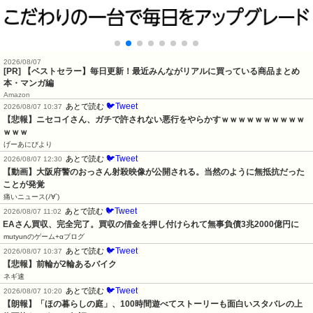
2026/08/07
[PR] 【ベストセラー】毎日更新！最近みんながリアルに買っている商品まとめ
本・マンガ編
Amazon
🐦Tweet
あとで読む
2026/08/07 10:37
【悲報】ニセコイさん、ガチで許されない悪行をやらかすｗｗｗｗｗｗｗｗｗｗ
ｗｗｗ
げーあにびより
🐦Tweet
あとで読む
2026/08/07 12:30
【動画】大阪府警のおっさん射殺映像が公開される。当然のように無抵抗だった
ことが発覚
痛いニュース(ﾉ∀`)
🐦Tweet
あとで読む
2026/08/07 11:02
EAさん買収、完全完了。買収の借金を押し付けられて無事負債3兆2000億円に
mutyunのゲーム+αブログ
🐦Tweet
あとで読む
2026/08/07 10:37
【悲報】前輪が2輪あるバイク
ネギ速
🐦Tweet
あとで読む
2026/08/07 10:20
【朗報】「ほの暮らしの庭」、100時間遊べてストーリーも面白いスタバレの上