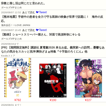
宗教と推し活は同じだと言われた。
ガールズVIPまとめ
🐦Tweet
あとで読む
2026/08/07 12:52
【熊本地震】手術中の患者を全力で守る医師の映像が世界で話題に！　海外の反
応。
海外反応！ I LOVE JAPAN
🐦Tweet
あとで読む
2026/08/07 10:45
【動画】ショートスリーパー堀さん、対面で高須幹弥にキレる
ガールズVIPまとめ
2026/08/16まで
[PR] 【期間限定無料】講談社 夏電書2026 来るお盆。義実家への訪問… 憂鬱なあ
なたの気分をスカッと洗浄!爽快ざまぁ特集『十字架のろくにん』他
Kindleストア
¥792
¥100
¥227
2026/08/31 まで！