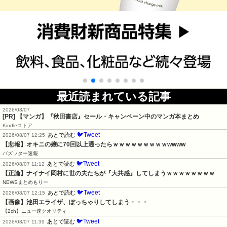
最近読まれている記事
2026/08/07
[PR] 【マンガ】『秋田書店』セール・キャンペーン中のマンガ本まとめ
Kindleストア
🐦Tweet
あとで読む
2026/08/07 12:25
【悲報】オキニの嬢に70回以上通ったらｗｗｗｗｗｗｗｗｗwwww
バズッター速報
🐦Tweet
あとで読む
2026/08/07 11:12
【正論】ナイナイ岡村に世の夫たちが『大共感』してしまうｗｗｗｗｗｗｗｗ
NEWSまとめもりー
🐦Tweet
あとで読む
2026/08/07 12:15
【画像】池田エライザ、ぽっちゃりしてしまう・・・
【2ch】ニュー速クオリティ
🐦Tweet
あとで読む
2026/08/07 11:39