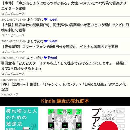
【事件】「声が出るようになるツボがある」女性へのわいせつな行為で音楽クリ
エイターを逮捕
コノユビニュース
🐦Tweet
あとで読む
2026/08/07 13:09
【大阪】建設会社の従業員(79)、同僚(52)の言葉遣いが悪いという理由でクビに刃
物を刺して殺害
コノユビニュース
🐦Tweet
あとで読む
2026/08/07 12:09
【愛知県警】スマートフォン約9億円分を窃盗か　ベトナム国籍の男を逮捕
コノユビニュース
🐦Tweet
あとで読む
2026/08/07 11:09
羽田空港「どんどんターミナルを広くして徒歩で行けるようにします」→搭乗口
まで1キロ歩かせるもよう
コノユビニュース
2026/08/10 まで！
[PR]
【110円～】集英社 『ジャンケットバンク』×『LIAR GAME』 Wアニメ化
記念
Kindleストア
Kindle 最近の売れ筋本