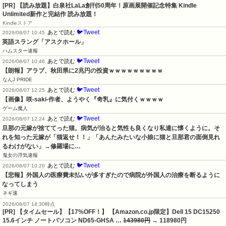
[PR]
【読み放題】白泉社LaLa創刊50周年！原画展開催記念特集 Kindle
Unlimited新作と完結作 読み放題！
Kindleストア
🐦Tweet
あとで読む
2026/08/07 10:45
英語スラング「アスクホール」
ハムスター速報
🐦Tweet
あとで読む
2026/08/07 10:46
【朗報】アラブ、秋田県に2兆円の投資ｗｗｗｗｗｗｗｗｗ
なんJ PRIDE
🐦Tweet
あとで読む
2026/08/07 12:25
【画像】咲-saki-作者、ようやく『奇乳』に気付くｗｗｗｗ
ゲーム魔人
🐦Tweet
あとで読む
2026/08/07 12:24
旦那の元嫁が捨ててった猫。病気が治ると気性も良くなり私達に懐くように。そ
れを知った元嫁が「猫返せ！！」「あんたみたいな小娘に猫と旦那君の面倒見れ
るわけがない」→修羅場に…
鬼女の浮気速報
🐦Tweet
あとで読む
2026/08/07 10:20
【悲報】外国人の医療費未払いが多すぎたので病院が外国人の治療を断るように
なってしまう
ネギ速
2026/08/07 14:30時点
[PR] 【タイムセール】【17%OFF！】 【Amazon.co.jp限定】Dell 15 DC15250
15.6インチ ノートパソコン ND65-GHSA …
143980円
→ 118980円