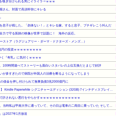
を嗅ぎ分けられる男にイライラ⇒ｗｗｗ
堀さん、対面で高須幹弥にキレる
」
を息子が残した。「勿体ない！」とキレる嫁。すると息子、ブチギレこう叫んだ
全力で守る医師の映像が世界で話題に！ 海外の反応。
ティーストア（ラグジュアリー・ダーマ・ドクターズ・メンズ…）
兆円の投資ｗｗｗｗｗｗｗｗｗ
ようやく『奇乳』に気付くｗｗｗｗ
、100時間遊べてストーリーも面白いスタバレの上位互換だとまじで好評
いが多すぎたので病院が外国人の治療を断るようになってしまう
の借金を押し付けられて無事負債3兆2000億円に
【タイムセール】【15%OFF！】 Kindle Paperwhite シグニチャーエディション (32GB) 7インチディスプレイ、明るさ自動調整、色調調節ライト、12週間持続バッテリー、広告なし、メタリックブラック
で許されない悪行をやらかすｗｗｗｗｗｗｗｗｗｗｗｗｗ
【修羅場】2005年の4月25日、当時私は甲南大学に通っていて、その日は電車の二両目に乗っていた そしてあの脱線事故に巻き込まれて膝から下を切断することになり…
は2027年1月放送