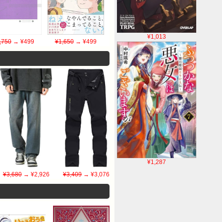
¥1,013
,750
→ ¥499
¥1,650
→ ¥499
¥1,287
¥3,680
→ ¥2,926
¥3,409
→ ¥3,076