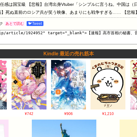
任感は国宝級 【悲報】台湾出身Vtuber「シンプルに言うね。中国は
画】死ぬ直前のロシア兵が笑う映像、あまりにも戦争すぎる…… 【悲報
ク
あとで読む
🐦Tweet
Kindle 最近の売れ筋本
¥742
¥906
¥1,210