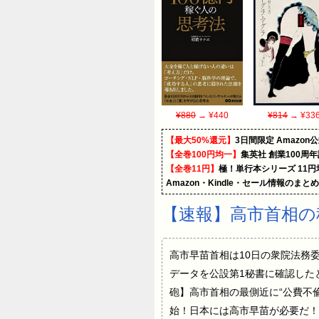
¥880
→ ¥440
¥814
→ ¥33
【最大50%還元】
3日間限定 Amaz
【全巻100円均一】
集英社 創業100周
【全巻11円】
極！単行本シリーズ 11
Amazon・Kindle・セール情報のまと
【速報】高市首相の
高市早苗首相は10日の衆院法務
データを公設第1秘書に確認した
砲】高市首相の最側近に“公費不
始！日本には高市早苗が必要だ！