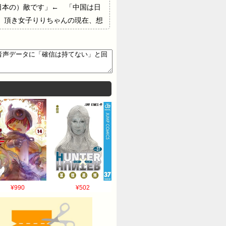
（日本の）敵です」← 「中国は日
】頂き女子りりちゃんの現在、想
¥990
¥502