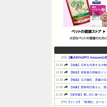
[PR]
【最大65%OFF】Amazo
13:30
【画像】日本を代表する大物
13:00
【動画】容疑者の同級生イン
12:30
【物議】玉川徹氏、原爆の日
12:00
【画像】貴島明日香さん、陰
11:30
【保存版】暑い日に食べたい
[PR]
【マンガ】『新潮社』セール