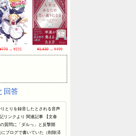
¥770
→ ¥231
¥1,430
→ ¥499
と回答
やりとりを録音したとされる音声
リンクより 関連記事 【文春
者の質問に「ダルっ」と反撃開
去にブログで書いていた（削除済