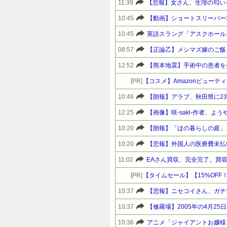
11:39
【悲報】女さん、生理の匂い
10:45
【動画】ショートスリーパー
10:45
英語スラング「アスクホール
08:57
【正論乙】メシマズ嫁のご飯
12:52
【熊本地震】手術中の患者を
[PR]
【コスメ】Amazonビュー
10:46
【朗報】アラブ、秋田県に2
12:25
【画像】咲-saki-作者、
10:20
【朗報】「ほの暮らしの庭」
10:20
【悲報】外国人の医療費未払
11:02
EAさん買収、完全完了。買収
[PR]
10:37
【悲報】ニセコイさん、ガチ
10:37
10:36
アニメ「ジャイアントお嬢様」