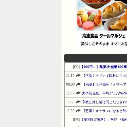
[PR]
11:12
【正論】ナイナイ岡村に世の
08:03
【画像】女子高生「え待って
11:39
大卒初任給、平均27.1万www
11:39
宗教と推し活は同じだと言わ
11:39
【悲報】オッサンになると飲
[PR]