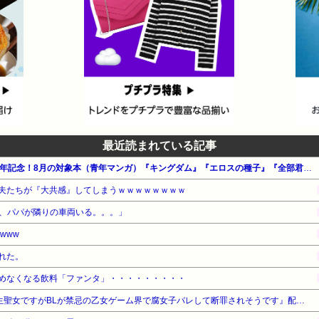
最近読まれている記事
【100円～】集英社 創業100周年記念！8月の対象本（青年マンガ）『キングダム』『エロスの種子』『全部君のせいだ』他
夫たちが『大共感』してしまうｗｗｗｗｗｗｗｗ
、パパが隣りの車両いる。。。」
www
れた。
めなくなる飲料「ファンタ」・・・・・・・・・
【期間限定無料】小学館 『転生聖女ですがBLが禁忌の乙女ゲーム界で腐女子バレして断罪されそうです』配信フェア