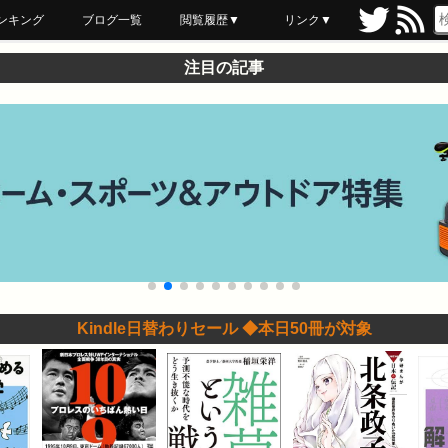
ンキング
ブログ一覧
閲覧履歴▼
リンク▼
ブックマーク
最近読んだ
あとで読む
ネットスーパー
飲食店舗用品
セール情報
注目の記事
Kindle日替わりセール ◆本日50冊が対象