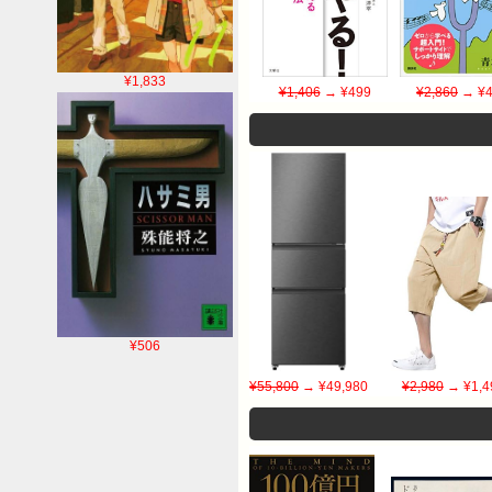
¥1,833
¥1,406
→ ¥499
¥2,860
→ ¥4
¥506
¥55,800
→ ¥49,980
¥2,980
→ ¥1,4