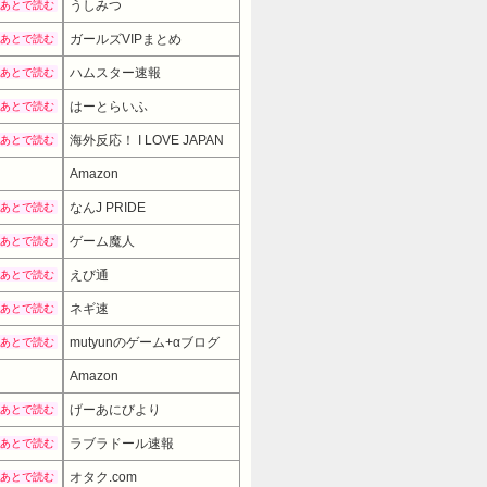
うしみつ
あとで読む
ガールズVIPまとめ
あとで読む
ハムスター速報
あとで読む
はーとらいふ
あとで読む
海外反応！ I LOVE JAPAN
あとで読む
Amazon
なんJ PRIDE
あとで読む
ゲーム魔人
あとで読む
えび通
あとで読む
ネギ速
あとで読む
mutyunのゲーム+αブログ
あとで読む
Amazon
げーあにびより
あとで読む
ラブラドール速報
あとで読む
オタク.com
あとで読む