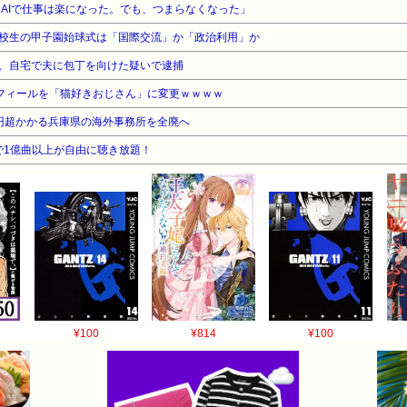
ア「AIで仕事は楽になった。でも、つまらなくなった」
校生の甲子園始球式は「国際交流」か「政治利用」か
、自宅で夫に包丁を向けた疑いで逮捕
フィールを「猫好きおじさん」に変更ｗｗｗｗ
円超かかる兵庫県の海外事務所を全廃へ
告なしで1億曲以上が自由に聴き放題！
¥100
¥814
¥100