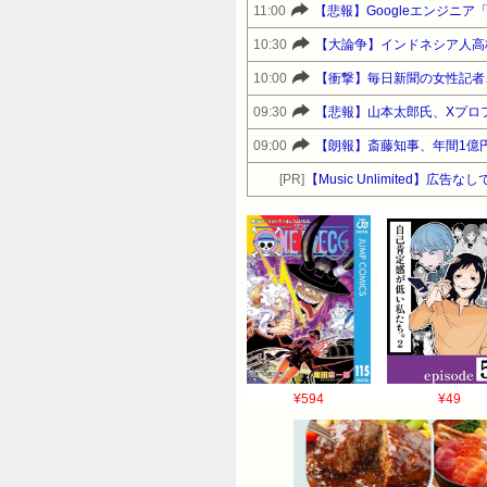
11:00
【悲報】Googleエンジニ
10:30
【大論争】インドネシア人高
10:00
【衝撃】毎日新聞の女性記者
09:30
【悲報】山本太郎氏、Xプロ
09:00
【朗報】斎藤知事、年間1億
[PR]
【Music Unlimited】広
¥594
¥49