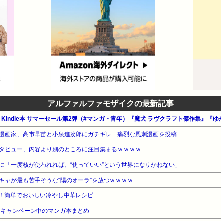
アルファルファモザイクの最新記事
n公式 Kindle本 サマーセール第2弾（#マンガ・青年）『魔犬 ラヴクラフト傑作集
漫画家、高市早苗と小泉進次郎にガチギレ 痛烈な風刺漫画を投稿
タビュー、内容より別のところに注目集まるｗｗｗｗ
に「一度核が使われれば、“使っていい”という世界になりかねない」
キャが最も苦手そうな“陽のオーラ”を放つｗｗｗｗ
！簡単でおいしい冷やし中華レシピ
・キャンペーン中のマンガ本まとめ