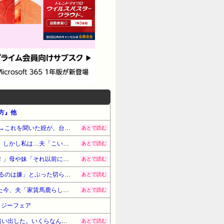
め方』他
正月に、私「姪ちゃん(中1)そろそろ彼氏できるんじゃない？ｗ」兄「まだまだ子供だよｗ」弟「ガキだしなぁ」→これを聞いた姪が、台所から持ってきた包丁で弟の腹を刺した！→結果
あとで読む
【意味不明】義弟嫁が「タバコスパスパ吸ってるくせに必ﾀﾋで隠そうとしてる人間！」と私に文句を言ってきた。しかし私は…夫「こいつ喉が悪くて煙草なんか吸わないよ？」→すると…
あとで読む
同居の兄嫁が、私宛の子宮頸がん検診のお知らせ封筒を勝手に捨てていた！兄嫁「未成年なのに必要ないでしょ！」母や妹「それ以前になぜ勝手に人の郵便物を開封して捨てる？」→結果
あとで読む
甥に半分社交辞令で「うちの(小3)に勉強教えて」って言ってみたら、甥「わからない箇所がわからない子に教えるのは嫌」とぶった切られてうちの子が拗ねてしまった。アスペ！←?!
あとで読む
人のやることを全否定しておいて「やりなよ！」という夫。家を買おうという時に大反対し、子供が大きくなった今、夫「家賃馬鹿らしい。家…買っちゃわない？ｗ」私「は？」→結果
あとで読む
タジーフェア
【賛否】5か月の赤ん坊を嫁から無理やり奪い取って45度の風呂に入れようとした俺父を、嫁が包丁振り回して追い出した。いくらなんでも赤ん坊に45度の風呂なんて虐待だろ
あとで読む