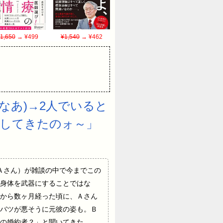
1,650
→ ¥499
¥1,540
→ ¥462
なあ)→2人でいると
約してきたのォ～」
人の女（Ａさん）が雑談の中で今までこの
身体を武器にすることではな
から数ヶ月経った頃に、Ａさん
バツが悪そうに元彼の姿も。Ｂ
の婚約者？」と聞いてきた。