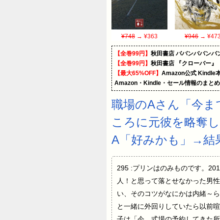
¥748
→ ¥363
¥946
→ ¥47
【全巻99円】
秋田書店 ババンババンバ
【全巻99円】
秋田書店 『クローバー』
【最大65%OFF】
Amazon公式 Kind
Amazon・Kindle・セール情報のまと
職場のAさん「今ま
ころに元彼を略奪し
A「好みかも」→結
295 :プリンはのみものです。201
人！と思って落とせなかった男性
い、そのコツがなにかは内緒～ら
と一緒に外回りしていたら以前喧
子は「今、式場の予約してきた所