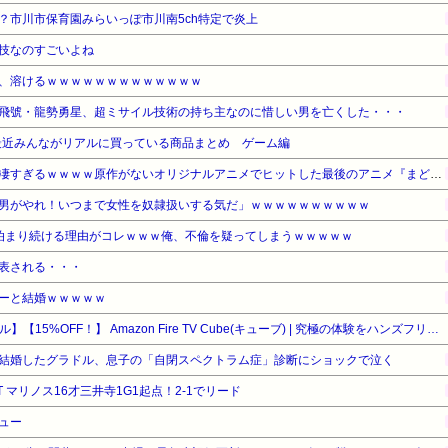
？市川市保育園みらいっぽ市川南5ch特定で炎上
技なのすごいよね
、溶けるｗｗｗｗｗｗｗｗｗｗｗｗｗ
飛號・龍勢勇星、超ミサイル技術の持ち主なのに惜しい男を亡くした・・・
最近みんながリアルに買っている商品まとめ ゲーム編
【驚愕】名作『まどマギ』が凄すぎるｗｗｗｗ原作がないオリジナルアニメでヒットした最後のアニメ『まどマギ』（2011）を最後にヒットなし…もしかして…
男がやれ！いつまで女性を奴隷扱いする気だ」ｗｗｗｗｗｗｗｗｗｗ
泊まり続ける理由がコレｗｗｗ俺、不倫を疑ってしまうｗｗｗｗｗ
表される・・・
ーと結婚ｗｗｗｗｗ
【Amazonデバイスサマーセール】【15%OFF！】 Amazon Fire TV Cube(キューブ) | 究極の体験をハンズフリーで | ストリーミングメディアプレイヤー
結婚したグラドル、息子の「自閉スペクトラム症」診断にショックで泣く
T マリノス16才三井寺1G1起点！2-1でリード
ュー