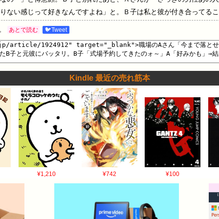
りない感じって好きなんですよね」と。Ｂ子は私と彼が付き合ってるこ
になったら奪うのは当然。自分の気持ちに素直になっただけ」と言って
。
あとで読む
🐦Tweet
マ、私だったらしない」と笑われたこと。・・・を、ある期待を込めて
んは期待通りにＢ子から婚約者を奪ってくれた。元彼のことは馬鹿な浮
き合わなくて良かったと心から思ってる。なので今更なんとも思ってな
知って私の差し金だと思い込み（ある意味正しいけどｗ）、家まで怒鳴
Kindle 最近の売れ筋本
て言わなかったっけ？ 奪われるようなヘマしないとも、あんた言って
ることが出来て、やっとあの日の屈辱をはらせた。…
¥1,210
¥742
¥100