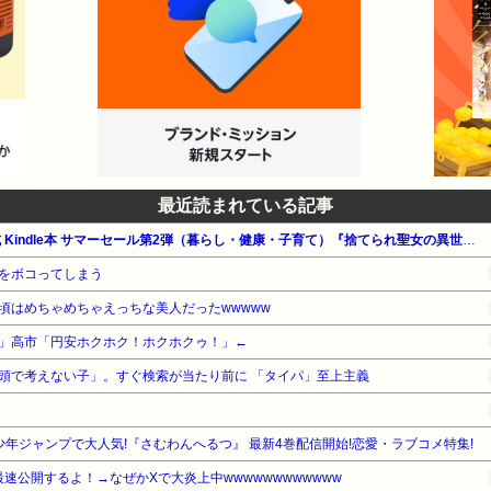
最近読まれている記事
【最大65%OFF】Amazon公式 Kindle本 サマーセール第2弾（暮らし・健康・子育て）『捨てられ聖女の異世界ごはん旅』他
をボコってしまう
頃はめちゃめちゃえっちな美人だったwwwww
」高市「円安ホクホク！ホクホクゥ！」←
頭で考えない子」。すぐ検索が当たり前に 「タイパ」至上主義
少年ジャンプで大人気!『さむわんへるつ』 最新4巻配信開始!恋愛・ラブコメ特集!
最速公開するよ！→なぜかXで大炎上中wwwwwwwwwwww