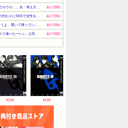
トメの介護で同居してるんだけど、娘が13歳になってからウトがやたらと理由をつけては娘の風呂中に脱衣所をウロウロ…。夫「考えすぎだよ」私(絶対おかしい！)→思わぬ援軍が…
あとで読む
私はなぜか恋愛や友情の中で嫉妬という気持ちが芽生えない人間。夫「別の女性としてみたい」というので、夫の代わりにSNSで女性を募集→後腐れなさそうな女性を選んだつもりが…
あとで読む
【スカッ】赤ちゃん(女児)を連れて里帰り。ウザトメ「嫁子みたいに育ったら困るから、私が育てる」コトメ「そうよ、置いて帰っていいわよ」私「と、いうことは…？」→結果
あとで読む
上司と外回りを終えて公園でアイス食ってたら、通りかかった女子大生風の2人連れの1人「おっじさん、私もアイス食べたーい♪」上司「もっとちゃんと頼みなさい」俺「?!」→結果
あとで読む
¥100
¥100