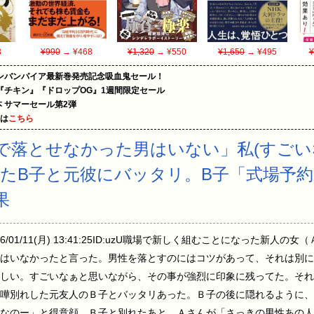
3
¥990
→ ¥468
¥1,320
→ ¥550
¥1,650
→ ¥495
¥
ンバンパイア最新巻発売記念吸血鬼セール！
『チキン』『ドロップOG』1週間限定セール
le本 サマーセール第2弾
めは
こちら
で落とせなかった男はいない」私(すごい
たB子と元彼にバッタリ。B子「式場予
果
6/01/11(月) 13:41:25ID:uzU職場で新しく組むことになった新
はいなかったと言った。男性を落とすのにはコツがあって、それは別に
しい。すごいなぁと思いながら、その事が強烈に印象に残ってた。それ
嘩別れした元友人のＢ子とバッタリあった。Ｂ子の後に隠れるように、
なのー」と得意顔。Ｂ子と別れたあと、Ａさんが「さっきの男性あの人