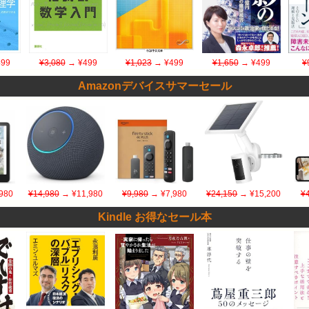
99
¥3,080
→ ¥499
¥1,023
→ ¥499
¥1,650
→ ¥499
¥
Amazonデバイスサマーセール
980
¥14,980
→ ¥11,980
¥9,980
→ ¥7,980
¥24,150
→ ¥15,200
¥
Kindle お得なセール本