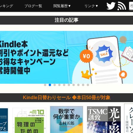
ンキング
ブログ一覧
閲覧履歴▼
リンク▼
ブックマーク
最近読んだ
あとで読む
ネットスーパー
飲食店舗用品
セール情報
注目の記事
Kindle日替わりセール ◆本日50冊が対象