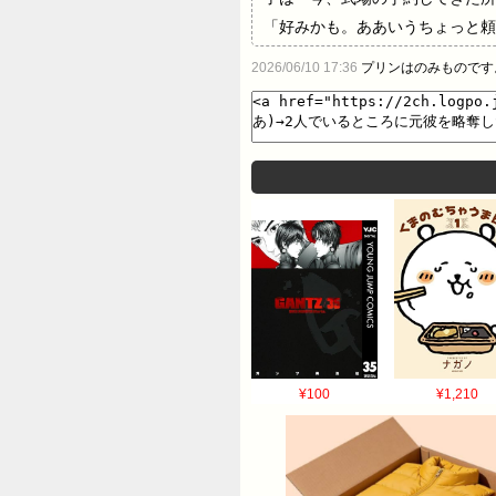
「好みかも。ああいうちょっと頼
したこと。横取りされた時「好き
2026/06/10 17:36
プリンはのみものです
違って、彼氏を奪われるようなヘ
話したのはそれだけだけど、Ａさ
は自分だし、あのまま知らずに付
女が私と一緒に歩いていた女だと
好きになったら奪うのは当然だっ
っけなぁぁぁ？」と言い返してや
¥100
¥1,210