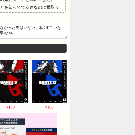
とを知ってて友達なのに横取り
のけたこと。「あんた（私）と
Ａさんに話した。私がＡさんに
気性な男だと見抜けなかったの
いけど、Ｂ子が婚約者を奪った
り込んできた時、「あれれれ？
たような気がするけど 違った
¥100
¥100