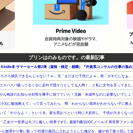
プリンはのみものです。の最新記事
公式 Kindle本 サマーセール第2弾（資格・検定・就職）『外資系コンサルの仕事の進
 「乙女ゲー世界はモブに厳しい世界です2」最新刊配信!GCノベルズ 異世界ファン