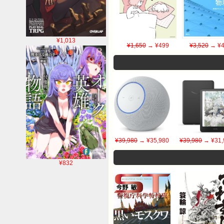
¥1,013
¥1,650
→ ¥499
¥3,520
→ ¥4
¥39,980
→ ¥35,980
¥39,980
→ ¥31,
¥832