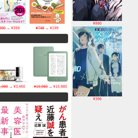
¥990
990
→ ¥399
¥748
→ ¥199
4,980
→ ¥3,460
¥19,980
→ ¥16,980
¥396