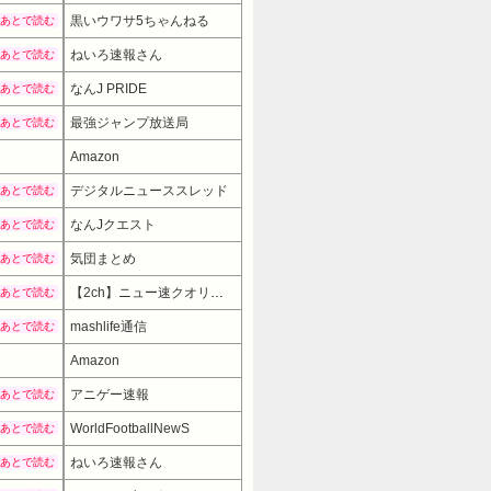
黒いウワサ5ちゃんねる
あとで読む
ねいろ速報さん
あとで読む
なんJ PRIDE
あとで読む
最強ジャンプ放送局
あとで読む
Amazon
デジタルニューススレッド
あとで読む
なんJクエスト
あとで読む
気団まとめ
あとで読む
【2ch】ニュー速クオリティ
あとで読む
mashlife通信
あとで読む
Amazon
19980円
→ 16980円 （00:01時点）
アニゲー速報
あとで読む
WorldFootballNewS
あとで読む
ねいろ速報さん
あとで読む