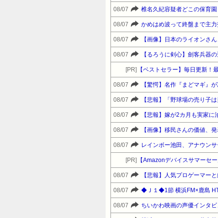
08/07
椎名久紀容疑者どこの保育園
08/07
かめはめ波って終盤まで主力
08/07
【画像】日本のライオンさん
08/07
【るろうに剣心】劍客兵器の
[PR]
【ベストセラー】毎日更新！
08/07
08/07
【悲報】「野球場の売り子は
08/07
【悲報】嫁が2カ月も実家に
08/07
【画像】移民さんの価値、発
08/07
レインボー池田、アナウンサ
[PR]
08/07
【悲報】人気プロゲーマーと
08/07
◆Ｊ１◆1節 横浜FM×鹿島 H
08/07
ちいかわ映画の声優インタビ