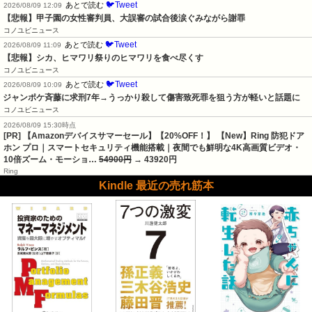
🐦Tweet
あとで読む
2026/08/09 12:09
【悲報】甲子園の女性審判員、大誤審の試合後涙ぐみながら謝罪
コノユビニュース
🐦Tweet
あとで読む
2026/08/09 11:09
【悲報】シカ、ヒマワリ祭りのヒマワリを食べ尽くす
コノユビニュース
🐦Tweet
あとで読む
2026/08/09 10:09
ジャンポケ斉藤に求刑7年→うっかり殺して傷害致死罪を狙う方が軽いと話題に
コノユビニュース
2026/08/09 15:30時点
[PR] 【Amazonデバイスサマーセール】【20%OFF！】 【New】Ring 防犯ドア
ホン プロ｜スマートセキュリティ機能搭載｜夜間でも鮮明な4K高画質ビデオ・
10倍ズーム・モーショ…
54900円
→ 43920円
Ring
Kindle 最近の売れ筋本