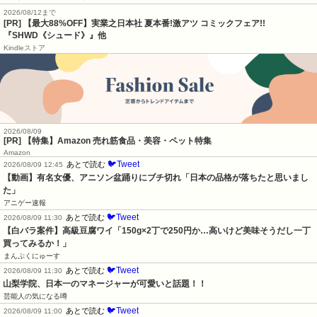
2026/08/12まで
[PR] 【最大88%OFF】実業之日本社 夏本番!激アツ コミックフェア!!
『SHWD《シュード》』他
Kindleストア
2026/08/09
[PR] 【特集】Amazon 売れ筋食品・美容・ペット特集
Amazon
🐦Tweet
あとで読む
2026/08/09 12:45
【動画】有名女優、アニソン盆踊りにブチ切れ「日本の品格が落ちたと思いまし
た」
アニゲー速報
🐦Tweet
あとで読む
2026/08/09 11:30
【白バラ案件】高級豆腐ワイ「150g×2丁で250円か…高いけど美味そうだし一丁
買ってみるか！」
まんぷくにゅーす
🐦Tweet
あとで読む
2026/08/09 11:30
山梨学院、日本一のマネージャーが可愛いと話題！！
芸能人の気になる噂
🐦Tweet
あとで読む
2026/08/09 11:00