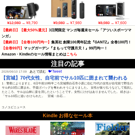
¥12,980
→ ¥8,790
¥9,980
→ ¥7,980
¥8,980
→ ¥7,600
【最終日】【最大50%還元】
3日間限定 マンガ毎週末セール「アツいスポーツマ
ンガ」
【最終日】【全巻100円均一】
集英社 創業100周年記念『GANTZ』全巻100円！
【全巻99円】
マッグガーデン『まもって守護月天！』99円均一！
Amazon・Kindleのセール情報まとめは
こちら
注目の記事
🐦Tweet
あとで読む
2026/06/10 17:09
【宮城】70代女性、自宅前でサル10匹に囲まれて襲われる
1 : 警察によりますと、6日午前10時半ごろ宮城県白石市小原に住む70代の女性が自宅前で野生の
サル約10匹に囲まれ、手提げバッグを奪われそうにまりました。 女性が振り払うなどして抵抗し
たところ、サルは山林に姿を消したということです。女性にけがはありませんでした。 続きは↓
「サル10匹に追いかけられた」 宮城・白石…
コノユビニュース
Kindle お得なセール本