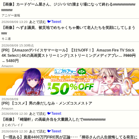
【画像】カードゲーム屋さん、ジジババの溜まり場になって終わるwwwwwwww
wwww
アニゲー速報
🐦Tweet
あとで読む
2026/08/09 13:20
【画像】へずま議員、被災地でめちゃくちゃ働いて老人たちを笑顔にしてしまう
ww
キニ速
2026/08/09 15:30時点
[PR] 【Amazonデバイスサマーセール】【31%OFF！】 Amazon Fire TV Stick
4K Select | 4Kの高画質ストリーミング | ストリーミングメディアプレ…
7980円
→ 5480円
Amazon
2026/08/09
[PR] 【コスメ】男の身だしなみ・メンズコスメストア
Amazon
🐦Tweet
あとで読む
2026/08/09 12:30
【画像】「崎陽軒」の高級弁当を大量購入したでwwwwwwww
まとめブレイド
🐦Tweet
あとで読む
2026/08/09 12:30
【一理ある】資産4400万円FIRE民が正論‥‥「桐谷さんの人生後悔してる発言に