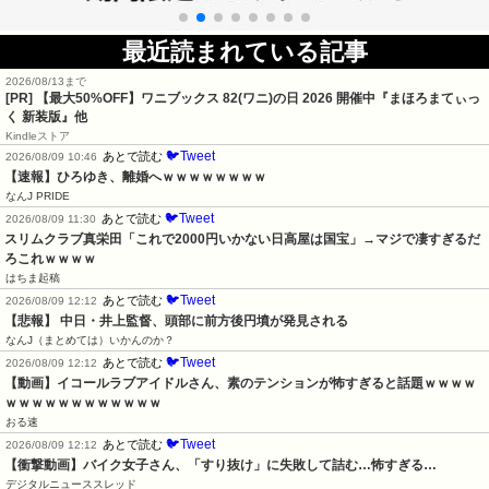
最近読まれている記事
2026/08/13まで
[PR]
【最大50%OFF】ワニブックス 82(ワニ)の日 2026 開催中『まほろまてぃっ
く 新装版』他
Kindleストア
🐦Tweet
あとで読む
2026/08/09 10:46
【速報】ひろゆき、離婚へｗｗｗｗｗｗｗｗ
なんJ PRIDE
🐦Tweet
あとで読む
2026/08/09 11:30
スリムクラブ真栄田「これで2000円いかない日高屋は国宝」→マジで凄すぎるだ
ろこれｗｗｗｗ
はちま起稿
🐦Tweet
あとで読む
2026/08/09 12:12
【悲報】 中日・井上監督、頭部に前方後円墳が発見される
なんJ（まとめては）いかんのか？
🐦Tweet
あとで読む
2026/08/09 12:12
【動画】イコールラブアイドルさん、素のテンションが怖すぎると話題ｗｗｗｗ
ｗｗｗｗｗｗｗｗｗｗｗｗ
おる速
🐦Tweet
あとで読む
2026/08/09 12:12
【衝撃動画】バイク女子さん、「すり抜け」に失敗して詰む…怖すぎる…
デジタルニューススレッド