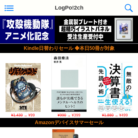
LogPo!2ch
Kindle日替わりセール ◆本日50冊が対象
¥1,430
→ ¥99
¥990
→ ¥399
¥1,880
→ ¥499
Amazonデバイスサマーセール