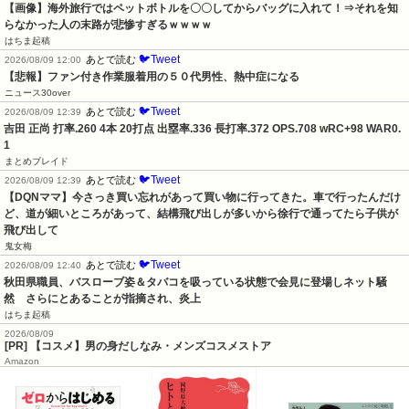
【画像】海外旅行ではペットボトルを〇〇してからバッグに入れて！⇒それを知
らなかった人の末路が悲惨すぎるｗｗｗｗ
はちま起稿
🐦Tweet
あとで読む
2026/08/09 12:00
【悲報】ファン付き作業服着用の５０代男性、熱中症になる
ニュース30over
🐦Tweet
あとで読む
2026/08/09 12:39
吉田 正尚 打率.260 4本 20打点 出塁率.336 長打率.372 OPS.708 wRC+98 WAR0.
1
まとめブレイド
🐦Tweet
あとで読む
2026/08/09 12:39
【DQNママ】今さっき買い忘れがあって買い物に行ってきた。車で行ったんだけ
ど、道が細いところがあって、結構飛び出しが多いから徐行で通ってたら子供が
飛び出して
鬼女梅
🐦Tweet
あとで読む
2026/08/09 12:40
秋田県職員、バスローブ姿＆タバコを吸っている状態で会見に登場しネット騒
然　さらにとあることが指摘され、炎上
はちま起稿
2026/08/09
[PR] 【コスメ】男の身だしなみ・メンズコスメストア
Amazon