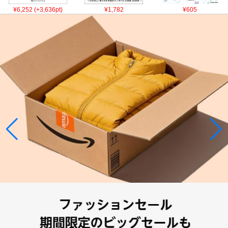
¥6,252 (+3,636pt)
¥1,782
¥605