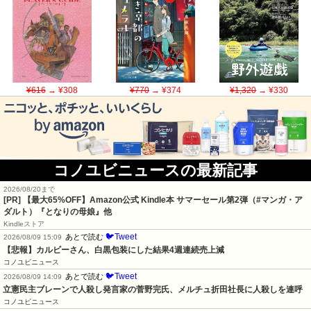
¥616
→ ¥308
¥770
→ ¥374
¥1,320
→ ¥330
コノユビニュースの最新記事
2026/08/20まで
[PR]
【最大65%OFF】Amazon公式 Kindle本 サマーセール第2弾（#マンガ・ア
ダルト）『となりの母娘』他
Kindleストア
🐦Tweet
あとで読む
2026/08/09 15:09
【悲報】カルビーさん、白黒包装にした結果4週連続売上減
コノユビニュース
🐦Tweet
あとで読む
2026/08/09 14:09
立憲民主ブレーンで人殺し発言家の菅野完氏、メルチュ折田社長に人殺しを連呼
コノユビニュース