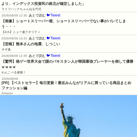
より、インデックス投資民の敗北が確定しました」
ライフハックちゃんねる弐式
🐦Tweet
あとで読む
2026/08/09 12:30
【画像】ショートスリーパー堀、ショートスリーパーでない事がバレてしま
う・・・
【2ch】ニュー速クオリティ
🐦Tweet
あとで読む
2026/08/09 13:31
【悲報】熊本さんの地震、しつこい
ネギ速
🐦Tweet
あとで読む
2026/08/09 12:35
【驚愕】格ゲー世界大会で謎のパキスタン人が韓国最強プレーヤーを倒して優勝
ｗｗｗｗ
わんこーる速報！
2026/08/09
[PR] 【ベストセラー】毎日更新！最近みんながリアルに買っている商品まとめ
ファッション編
Amazon