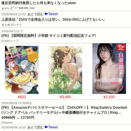
違反切符納付無視したら何も来なくなったwww
ぁゃιぃ(*ﾟーﾟ)NEWS 2nd
🐦Tweet
あとで読む
2026/08/09 14:02
上原浩治「250Sで名球会入りは甘い。300か350に上げてもいい」
まとめブレイド
2026/08/12まで
[PR] 【期間限定無料】小学館 サイコミ新刊配信記念フェア!
Kindleストア
¥832
¥3,465
¥2,200
2026/08/09 15:30時点
[PR] 【Amazonデバイスサマーセール】【34%OFF！】 Ring Battery Doorbell
(リング ドアベル バッテリーモデル)＋中継器機能付きチャイムプロ | Ring…
20960円
→ 13760円
Amazon
🐦Tweet
あとで読む
2026/08/09 10:35