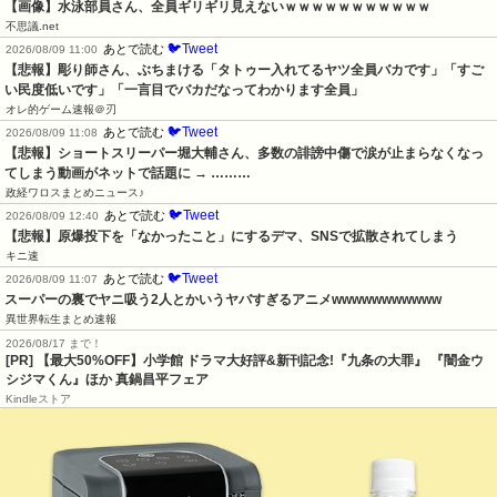
【画像】水泳部員さん、全員ギリギリ見えないｗｗｗｗｗｗｗｗｗｗｗ
不思議.net
🐦Tweet
あとで読む
2026/08/09 11:00
【悲報】彫り師さん、ぶちまける「タトゥー入れてるヤツ全員バカです」「すご
い民度低いです」「一言目でバカだなってわかります全員」
オレ的ゲーム速報＠刃
🐦Tweet
あとで読む
2026/08/09 11:08
【悲報】ショートスリーパー堀大輔さん、多数の誹謗中傷で涙が止まらなくなっ
てしまう動画がネットで話題に → ………
政経ワロスまとめニュース♪
🐦Tweet
あとで読む
2026/08/09 12:40
【悲報】原爆投下を「なかったこと」にするデマ、SNSで拡散されてしまう
キニ速
🐦Tweet
あとで読む
2026/08/09 11:07
スーパーの裏でヤニ吸う2人とかいうヤバすぎるアニメwwwwwwwwwww
異世界転生まとめ速報
2026/08/17 まで！
[PR] 【最大50%OFF】小学館 ドラマ大好評&新刊記念!『九条の大罪』 『闇金ウ
シジマくん』ほか 真鍋昌平フェア
Kindleストア