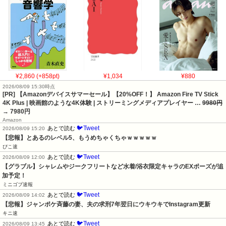
¥2,860 (+858pt)
¥1,034
¥880
2026/08/09 15:30時点
[PR] 【Amazonデバイスサマーセール】【20%OFF！】 Amazon Fire TV Stick
4K Plus | 映画館のような4K体験 | ストリーミングメディアプレイヤー …
9980円
→ 7980円
Amazon
🐦Tweet
あとで読む
2026/08/09 15:20
【悲報】とあるのレベル5、もうめちゃくちゃｗｗｗｗｗ
ぴこ速
🐦Tweet
あとで読む
2026/08/09 12:00
【グラブル】シャレムやジークフリートなど水着/浴衣限定キャラのEXポーズが追
加予定！
ミニゴブ速報
🐦Tweet
あとで読む
2026/08/09 14:02
【悲報】ジャンポケ斉藤の妻、夫の求刑7年翌日にウキウキでInstagram更新
キニ速
🐦Tweet
あとで読む
2026/08/09 13:45