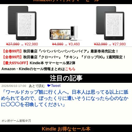
¥27,980
→ ¥22,980
¥4,980
→ ¥3,460
¥32,980
→ ¥27,980
【全巻99円】
秋田書店『ババンババンバンバンパイア』最新巻発売記念！
【全巻99円】
秋田書店『クローバー』『チキン』『ドロップOG』1週間限定！
【最大65%OFF】
Kindle本 サマーセール第2弾
Amazon・Kindleのセール情報まとめは
こちら
注目の記事
🐦Tweet
あとで読む
2026/06/10 17:00
「ワールドカップ観に行く人へ。日本人は思ってる以上に舐
められてるので、ぼったくりに遭いそうになったら心のなか
に◯◯◯を召喚してください」
オレ的ゲーム速報＠刃
Kindle お得なセール本