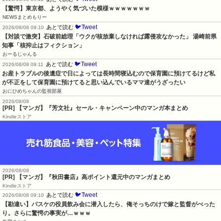
【驚愕】東京都、ようやく気づいた模様ｗｗｗｗｗｗｗ
NEWSまとめもりー
🐦Tweet
あとで読む
2026/08/08 09:10
【対談で激突】石破前総理「ウクが核放棄しなければ露侵攻なかった」 湯崎前県
知事「核抑止はフィクション」
おーるじゃんる
🐦Tweet
あとで読む
2026/08/08 09:11
お産トラブルの後遺症で日によっては長時間寝込むので保育園に預けてるけど私
が不正をして保育園に預けてると思い込んでいるママ達がうざったい
おにひめちゃんの監視部屋
2026/08/08
[PR] 【マンガ】『芳文社』セール・キャンペーン中のマンガ本まとめ
Kindleストア
2026/08/08
[PR] 【マンガ】『秋田書店』高ポイント還元中のマンガまとめ
Kindleストア
🐦Tweet
あとで読む
2026/08/08 09:10
【勘違い】バスケの役員飲み会に潜入したら、俺そっちのけで嫁と監督がべった
り。さらに驚愕の事実が…ｗｗｗ