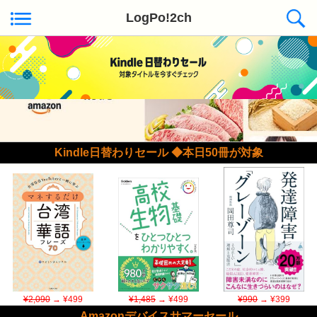
LogPo!2ch
Kindle日替わりセール ◆本日50冊が対象
¥2,090
→ ¥499
¥1,485
→ ¥499
¥990
→ ¥399
Amazonデバイスサマーセール