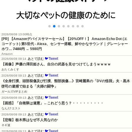
2026/08/08 13:00時点
[PR] 【Amazonデバイスサマーセール】【20%OFF！】 Amazon Echo Dot (エ
コードット) 第5世代 - Alexa、センサー搭載、鮮やかなサウンド｜グレーシャー
ホワ…
7480円
→ 5980円
Amazon
🐦Tweet
あとで読む
2026/08/08 09:14
【画像】声優の澤田姫さん、自分の武器を見せつけてしまうｗｗｗｗ
おたくみくす
🐦Tweet
あとで読む
2026/08/08 09:13
《全身打撲、頭部裂傷及び打撲、頸部損傷…》宮崎麗果の「DVの怪我」夫・黒木
啓司の逮捕で始まる「夫婦の闘争」
ガールズVIPまとめ
🐦Tweet
あとで読む
2026/08/08 09:13
【困惑】「自衛隊は違憲」←これどう思う？・・・・・・・・・
なんJクエスト
🐦Tweet
あとで読む
2026/08/08 09:13
【悲報】栃木県はなぜ不人気なのか
ネギ速
🐦Tweet
あとで読む
2026/08/08 09:13