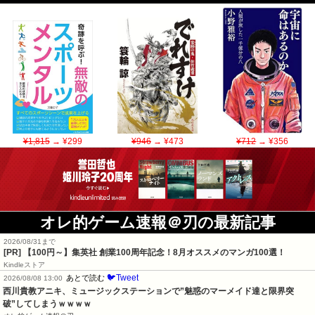
¥1,815
→ ¥299
¥946
→ ¥473
¥712
→ ¥356
オレ的ゲーム速報＠刃の最新記事
2026/08/31まで
[PR]
【100円～】集英社 創業100周年記念！8月オススメのマンガ100選！
Kindleストア
🐦Tweet
あとで読む
2026/08/08 13:00
西川貴教アニキ、ミュージックステーションで”魅惑のマーメイド達と限界突
破”してしまうｗｗｗｗ