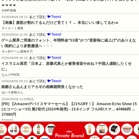
ｗｗｗｗ
JUMP速報
🐦Tweet
あとで読む
2026/08/08 09:13
【画像】腹筋が割れてるんだけど見てく？ ← 本当にいい体してるわｗ
ダイエット速報
🐦Tweet
あとで読む
2026/08/08 10:30
ゲーム業界ご用達のフォント、年間料金“53倍”かつ“更新毎に値上げ”のありえな
い契約により多数撤退へ・・・
オレ的ゲーム速報＠刃
🐦Tweet
あとで読む
2026/08/08 09:16
イスラエル高官「日本よ、原爆式典とか被害者面やめね？中国人虐殺したくせ
に」
なんJ PRIDE
🐦Tweet
あとで読む
2026/08/08 09:16
南郷さんあんまりアカギの相棒期間長くなかった
ねいろ速報さん
2026/08/08 13:00時点
[PR] 【Amazonデバイスサマーセール】【21%OFF！】 Amazon Echo Show 15
(エコーショー15) 第2世代 (2024年発売) - 15.6インチ フルHDスマ…
47980円
→
37980円
Amazon