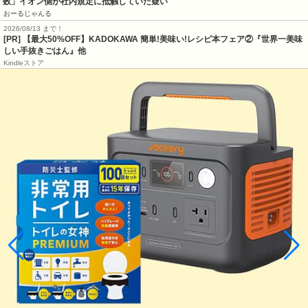
数」イオン側が社内規定に抵触していた疑い
おーるじゃんる
2026/08/13 まで！
[PR] 【最大50%OFF】KADOKAWA 簡単!美味い!レシピ本フェア②『世界一美味
しい手抜きごはん』他
Kindleストア