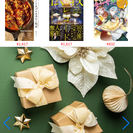
¥1,617
¥1,617
¥832