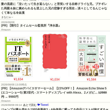
妻の流産に「泣いたって生き返らない」と苦笑いする自称ドライな兄。ブチギレ
た両親＆妹に責められるも逆上した兄の悲惨すぎる現在←淡々としてるんじゃな
くて単なる冷血漢
まなにゅ～
2026/08/08
[PR] 【割引】タイムセール監視所『浄水器』
Amazon
¥1,634
¥1,034
¥1,584
2026/08/08 13:00時点
[PR] 【Amazonデバイスサマーセール】【23%OFF！】 Amazon Echo Show 5
(エコーショー5) 第3世代 - スマートディスプレイ with Alexa、2メガピ…
12980
円
→ 9980円
Amazon
🐦Tweet
あとで読む
2026/08/08 09:14
ジャンプが最も売れた1995年新年3・4合併号に載ってる作品リストが強すぎるｗ