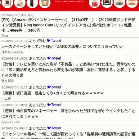
2026/08/08 13:00時点
[PR] 【Amazonデバイスサマーセール】【31%OFF！】 【2023年度グッドデザ
イン賞受賞】Ring Indoor Cam (リング インドアカム) 第2世代 ホワイト | 軽量
小…
4980円
→ 3460円
Ring
🐦Tweet
あとで読む
2026/08/08 11:22
レースクイーンをしていた姉が『ZARDの坂井』についてこう言っていた
浮気ちゃんねる
🐦Tweet
あとで読む
2026/08/08 10:57
【討論】テレビを買いに来た客が「不良品！」と怒鳴りつけに来た。異常ないの
に「客に商品変えろと言われたら変えるのが常識！本社に電話する」と客。する
とその帰り道
怒り新党
🐦Tweet
あとで読む
2026/08/08 12:20
【画像】坂口杏里、逃走してウ●カスまで晒されるｗｗｗｗｗ
キニ速
🐦Tweet
あとで読む
2026/08/08 10:31
【悲報】仙台育英のマネージャー、首をひねっただけでなぜかウインクしたこと
にされてしまうｗｗｗ
なんJ PRIDE
🐦Tweet
あとで読む
2026/08/08 09:40
【イオンモール熊本】一転して話が変わってくる「従業員の避難誘導の証言が複