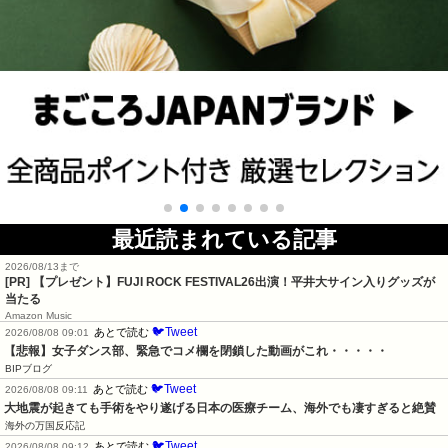
最近読まれている記事
2026/08/13まで
[PR] 【プレゼント】FUJI ROCK FESTIVAL26出演！平井大サイン入りグッズが
当たる
Amazon Music
🐦Tweet
あとで読む
2026/08/08 09:01
【悲報】女子ダンス部、緊急でコメ欄を閉鎖した動画がこれ・・・・・
BIPブログ
🐦Tweet
あとで読む
2026/08/08 09:11
大地震が起きても手術をやり遂げる日本の医療チーム、海外でも凄すぎると絶賛
海外の万国反応記
🐦Tweet
あとで読む
2026/08/08 09:12