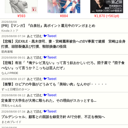
¥593
¥884
¥1,870 (+561pt)
2026/08/08
[PR] 【マンガ】『白泉社』高ポイント還元中のマンガまとめ
Kindleストア
🐦Tweet
あとで読む
2026/08/08 07:34
【悲報】元EXILE・黒木啓司、妻・宮崎麗果被告へのDV事案で逮捕　宮崎は全身
打撲、頭部裂傷及び打撲、頸部損傷の怪我
筋肉速報
🐦Tweet
あとで読む
2026/08/08 09:01
【悲報】有吉「『俺テレビ見ない』って言う奴おかしいだろ。団子屋で『団子食
べない』って言うか？こっちは芸人だぞ」
なんJ PRIDE
🐦Tweet
あとで読む
2026/08/08 10:27
【衝撃】ロピアの牛脂がどうみても「美味い肉」なんやが・・・・・
ずっと日曜日のターン
🐦Tweet
あとで読む
2026/08/08 09:12
定食屋で大学生が大将に殴られた。その理由がスカッとする...
浮気ちゃんねる
🐦Tweet
あとで読む
2026/08/08 07:34
プルデンシャル、顧客との面談を録音方針 AIで分析、不正を検知へ
まとめブレイド
2026/08/08