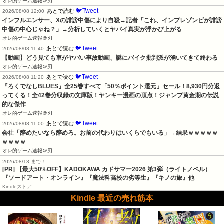
オレ的ゲーム速報＠刃
🐦Tweet
あとで読む
2026/08/08 12:00
インフルエンサー、Xの誹謗中傷により自殺→記者「これ、インプレゾンビが誹謗
中傷の中心じゃね？」→分析していくとヤバイ真実が浮かび上がる
オレ的ゲーム速報＠刃
🐦Tweet
あとで読む
2026/08/08 11:40
【動画】どう見ても車がヤバい事故動画、謎にバイク批判派が湧いてきて終わる
オレ的ゲーム速報＠刃
🐦Tweet
あとで読む
2026/08/08 11:20
『ろくでなしBLUES』全25巻すべて「50％ポイント還元」セール！8,930円分返
ってくる！全42巻分収録の文庫版！ヤンキー漫画の頂点！ジャンプ黄金期の伝説
的な傑作
オレ的ゲーム速報＠刃
🐦Tweet
あとで読む
2026/08/08 11:00
会社「辞めたいなら辞めろ。お前の代わりはいくらでもいる」→結果ｗｗｗｗｗ
ｗｗｗｗ
オレ的ゲーム速報＠刃
2026/08/13 まで！
[PR]
【最大50%OFF】KADOKAWA カドサマー2026 第3弾（ライトノベル）
『ソードアート・オンライン』『魔法科高校の劣等生』『キノの旅』他
Kindleストア
Kindle 最近の売れ筋本