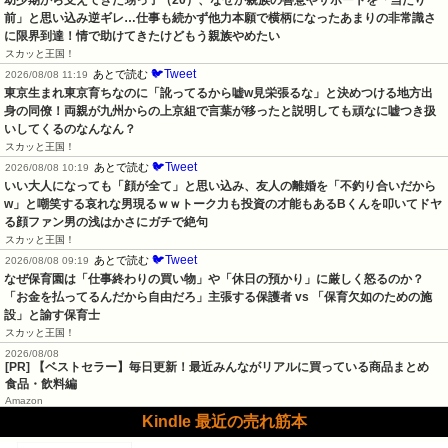
前」と思い込み逆ギレ…仕事も続かず他力本願で横柄になったあまりの非常識さ
に限界到達！情で助けてきたけどもう親族やめたい
スカッと王国！
🐦Tweet
あとで読む
2026/08/08 11:19
東京生まれ東京育ちなのに「訛ってるから嘘w見栄張るな」と決めつける地方出
身の同僚！両親が九州からの上京組で言葉が移ったと説明しても頑なに嘘つき扱
いしてくるのなんなん？
スカッと王国！
🐦Tweet
あとで読む
2026/08/08 10:19
いい大人になっても「顔が全て」と思い込み、友人の離婚を「不釣り合いだから
w」と嘲笑する哀れな男現るｗｗトーク力も投資の才能もあるBくんを叩いてドヤ
る顔ファン男の浅はかさにガチで絶句
スカッと王国！
🐦Tweet
あとで読む
2026/08/08 09:19
なぜ保育園は「仕事終わりの買い物」や「休日の預かり」に厳しく怒るのか？
「お金を払ってるんだから自由だろ」主張する保護者 vs 「保育欠如のための施
設」と諭す保育士
スカッと王国！
2026/08/08
[PR] 【ベストセラー】毎日更新！最近みんながリアルに買っている商品まとめ
食品・飲料編
Amazon
Kindle 最近の売れ筋本