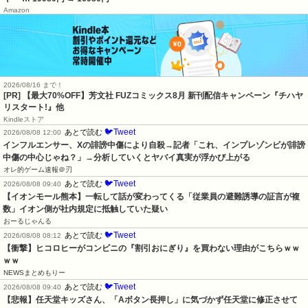
Amazon
2026/08/16 まで！
[PR] 【最大70%OFF】芳文社 FUZコミックス8月 新刊配信キャンペーン『チハヤ
リスタート!』他
Kindleストア
🐦Tweet
あとで読む
2026/08/08 12:00
インフルエンサー、Xの誹謗中傷により自殺→記者「これ、インプレゾンビが誹謗
中傷の中心じゃね？」→分析していくとヤバイ真実が浮かび上がる
オレ的ゲーム速報＠刃
🐦Tweet
あとで読む
2026/08/08 09:40
【イオンモール熊本】一転して話が変わってくる「従業員の避難誘導の証言が複
数」イオン側が社内規定に抵触していた疑い
おーるじゃんる
🐦Tweet
あとで読む
2026/08/08 08:12
【衝撃】ヒコロヒーがコンビニの『割引おにぎり』を買わない理由がこちらｗｗ
ｗｗ
NEWSまとめもりー
🐦Tweet
あとで読む
2026/08/08 09:40
【悲報】任天堂キッズさん、「Aボタン長押し」に気づかず任天堂に修正させて