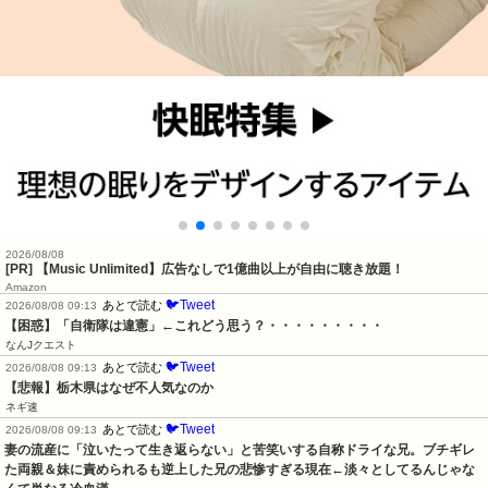
2026/08/08
[PR] 【Music Unlimited】広告なしで1億曲以上が自由に聴き放題！
Amazon
🐦Tweet
あとで読む
2026/08/08 09:13
【困惑】「自衛隊は違憲」←これどう思う？・・・・・・・・・
なんJクエスト
🐦Tweet
あとで読む
2026/08/08 09:13
【悲報】栃木県はなぜ不人気なのか
ネギ速
🐦Tweet
あとで読む
2026/08/08 09:13
妻の流産に「泣いたって生き返らない」と苦笑いする自称ドライな兄。ブチギレ
た両親＆妹に責められるも逆上した兄の悲惨すぎる現在←淡々としてるんじゃな