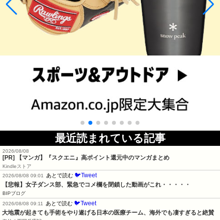
最近読まれている記事
2026/08/08
[PR] 【マンガ】『スクエニ』高ポイント還元中のマンガまとめ
Kindleストア
🐦Tweet
あとで読む
2026/08/08 09:01
【悲報】女子ダンス部、緊急でコメ欄を閉鎖した動画がこれ・・・・・
BIPブログ
🐦Tweet
あとで読む
2026/08/08 09:11
大地震が起きても手術をやり遂げる日本の医療チーム、海外でも凄すぎると絶賛