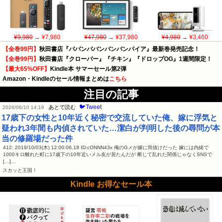
¥9,980
→ ¥7,980
¥47,980
→ ¥37,980
¥4,980
→ ¥3,460
【全巻99円】
秋田書店『ババンババンバンバンパイア』最新巻発売記念！
【全巻99円】
秋田書店『クローバー』『チキン』『ドロップOG』1週間限定！
【最大65%OFF】
Kindle本 サマーセール第2弾
Amazon・Kindleのセール情報まとめは
こちら
注目の記事
🐦Tweet
あとで読む
2026/06/10 14:19
17歳下の女性と10年近く秘密で交流していた俺、嫁に浮気と
疑われ3年間も内偵されていた…潔白が判明した後の尋問が本
当の修羅場だった件
412: 2019/10/03(木) 12:00:06.18 ID:cONNN43x 俺のGメが嫁に筒抜けだった 嫁には内緒で
1000キロ離れた町に17歳下の10年近いメル友が居たんだが 断じて乱れた関係じゃなくSNSで
[…]…
スカッと王国！
Kindle お得なセール本