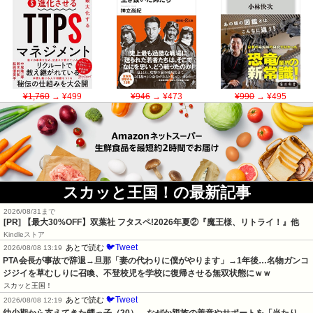
¥1,760
→ ¥499
¥946
→ ¥473
¥990
→ ¥495
スカッと王国！の最新記事
2026/08/31まで
[PR] 【最大30%OFF】双葉社 フタスペ!2026年夏②『魔王様、リトライ！』他
Kindleストア
🐦Tweet
あとで読む
2026/08/08 13:19
PTA会長が事故で辞退→旦那「妻の代わりに僕がやります」→1年後…名物ガンコ
ジジイを草むしりに召喚、不登校児を学校に復帰させる無双状態にｗｗ
スカッと王国！
🐦Tweet
あとで読む
2026/08/08 12:19
幼少期から支えてきた甥っ子（20）、なぜか親族の善意やサポートを「当たり