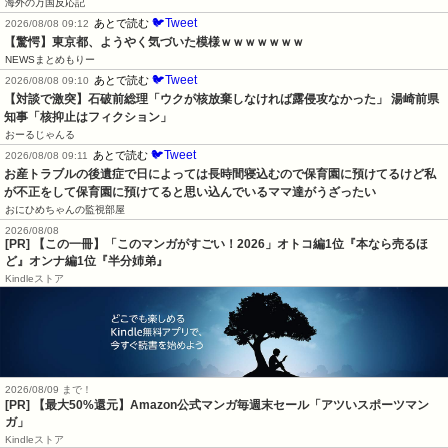
海外の万国反応記
🐦Tweet
あとで読む
2026/08/08 09:12
【驚愕】東京都、ようやく気づいた模様ｗｗｗｗｗｗｗ
NEWSまとめもりー
🐦Tweet
あとで読む
2026/08/08 09:10
【対談で激突】石破前総理「ウクが核放棄しなければ露侵攻なかった」 湯崎前県
知事「核抑止はフィクション」
おーるじゃんる
🐦Tweet
あとで読む
2026/08/08 09:11
お産トラブルの後遺症で日によっては長時間寝込むので保育園に預けてるけど私
が不正をして保育園に預けてると思い込んでいるママ達がうざったい
おにひめちゃんの監視部屋
2026/08/08
[PR] 【この一冊】「このマンガがすごい！2026」オトコ編1位『本なら売るほ
ど』オンナ編1位『半分姉弟』
Kindleストア
2026/08/09 まで！
[PR]
【最大50%還元】Amazon公式マンガ毎週末セール「アツいスポーツマン
ガ」
Kindleストア