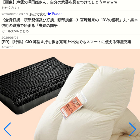
【画像】声優の澤田姫さん、自分の武器を見せつけてしまうｗｗｗｗ
おたくみくす
🐦Tweet
あとで読む
2026/08/08 09:13
《全身打撲、頭部裂傷及び打撲、頸部損傷…》宮崎麗果の「DVの怪我」夫・黒木
啓司の逮捕で始まる「夫婦の闘争」
ガールズVIPまとめ
2026/08/08
[PR] 【特集】CIO 薄型＆持ち歩き充電 外出先でもスマートに使える薄型充電
Amazon