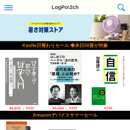
LogPo!2ch
Kindle日替わりセール ◆本日50冊が対象
¥1,572
→ ¥499
¥1,320
→ ¥499
¥299
Amazonデバイスサマーセール