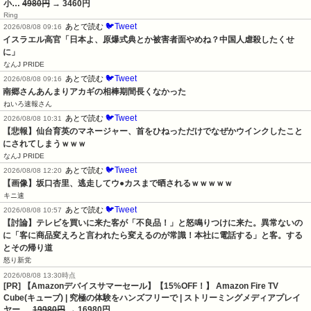
小…
4980円
→ 3460円
Ring
🐦Tweet
あとで読む
2026/08/08 09:16
イスラエル高官「日本よ、原爆式典とか被害者面やめね？中国人虐殺したくせ
に」
なんJ PRIDE
🐦Tweet
あとで読む
2026/08/08 09:16
南郷さんあんまりアカギの相棒期間長くなかった
ねいろ速報さん
🐦Tweet
あとで読む
2026/08/08 10:31
【悲報】仙台育英のマネージャー、首をひねっただけでなぜかウインクしたこと
にされてしまうｗｗｗ
なんJ PRIDE
🐦Tweet
あとで読む
2026/08/08 12:20
【画像】坂口杏里、逃走してウ●カスまで晒されるｗｗｗｗｗ
キニ速
🐦Tweet
あとで読む
2026/08/08 10:57
【討論】テレビを買いに来た客が「不良品！」と怒鳴りつけに来た。異常ないの
に「客に商品変えろと言われたら変えるのが常識！本社に電話する」と客。する
とその帰り道
怒り新党
2026/08/08 13:30時点
[PR] 【Amazonデバイスサマーセール】【15%OFF！】 Amazon Fire TV
Cube(キューブ) | 究極の体験をハンズフリーで | ストリーミングメディアプレイ
ヤー …
19980円
→ 16980円