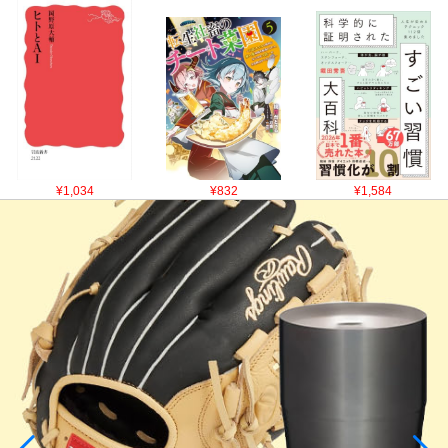
¥1,034
¥832
¥1,584