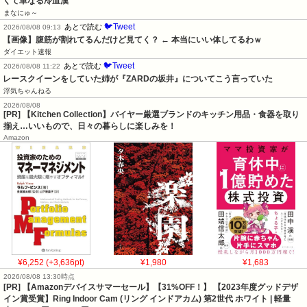
くて単なる冷血漢
まなにゅ～
🐦Tweet
あとで読む
2026/08/08 09:13
【画像】腹筋が割れてるんだけど見てく？ ← 本当にいい体してるわｗ
ダイエット速報
🐦Tweet
あとで読む
2026/08/08 11:22
レースクイーンをしていた姉が『ZARDの坂井』についてこう言っていた
浮気ちゃんねる
2026/08/08
[PR] 【Kitchen Collection】バイヤー厳選ブランドのキッチン用品・食器を取り
揃え…いいもので、日々の暮らしに楽しみを！
Amazon
¥6,252 (+3,636pt)
¥1,980
¥1,683
2026/08/08 13:30時点
[PR] 【Amazonデバイスサマーセール】【31%OFF！】 【2023年度グッドデザ
イン賞受賞】Ring Indoor Cam (リング インドアカム) 第2世代 ホワイト | 軽量