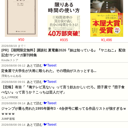
¥50
¥935
¥1,496
2026/08/19 まで！
[PR] 【期間限定無料】講談社 夏電書2026『妹は知っている』『ヤニねこ』 配信
記念!ヤンマガ新刊特集
Kindleストア
🐦Tweet
あとで読む
2026/08/08 09:12
定食屋で大学生が大将に殴られた。その理由がスカッとする...
浮気ちゃんねる
🐦Tweet
あとで読む
2026/08/08 09:01
【悲報】有吉「『俺テレビ見ない』って言う奴おかしいだろ。団子屋で『団子食
べない』って言うか？こっちは芸人だぞ」
なんJ PRIDE
🐦Tweet
あとで読む
2026/08/08 09:14
ジャンプが最も売れた1995年新年3・4合併号に載ってる作品リストが強すぎるｗ
ｗｗｗｗ
JUMP速報
🐦Tweet
あとで読む
2026/08/08 09:14