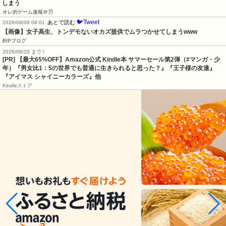
しまう
オレ的ゲーム速報＠刃
🐦Tweet
あとで読む
2026/08/08 08:01
【画像】女子高生、トンデモないオカズ提供でムラつかせてしまうwww
BIPブログ
2026/08/20 まで！
[PR]
【最大65%OFF】Amazon公式 Kindle本 サマーセール第2弾（#マンガ・少
年）『男女比1：5の世界でも普通に生きられると思った？』『王子様の友達』
『アイマス シャイニーカラーズ』他
Kindleストア