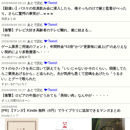
🐦Tweet
あとで読む
2026/08/08 09:10
【勘違い】バスケの役員飲み会に潜入したら、俺そっちのけで嫁と監督がべった
り。さらに驚愕の事実が…ｗｗｗ
気団まとめ
🐦Tweet
あとで読む
2026/08/08 09:10
【衝撃】テレビ大好き高齢者のテレビ離れ、遂に始まる…
IT速報
🐦Tweet
あとで読む
2026/08/08 10:30
ゲーム業界ご用達のフォント、年間料金“53倍”かつ“更新毎に値上げ”のありえな
い契約により多数撤退へ・・・
オレ的ゲーム速報＠刃
🐦Tweet
あとで読む
2026/08/08 09:00
ウトのセクハラを夫に泣いて訴えても「いいじゃないかそのくらい。我慢してた
らご褒美あげるから」と迫られた。夫が気持ち悪くて悲鳴をあげたら「うるさ
い」とグーで殴られた
すまいる(^-^)ぶろぐ
🐦Tweet
あとで読む
2026/08/08 10:27
【衝撃】ロピアの牛脂がどうみても「美味い肉」なんやが・・・・・
ずっと日曜日のターン
2026/08/08
[PR] 【マンガ】Kindle 無料（0円）でライブラリに追加できるマンガまとめ
Kindleストア