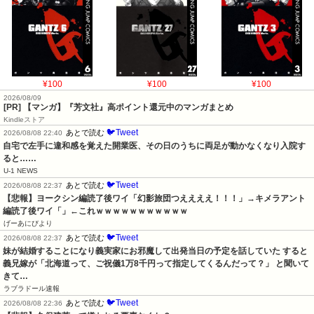
¥100
¥100
¥100
2026/08/09
[PR] 【マンガ】『芳文社』高ポイント還元中のマンガまとめ
Kindleストア
🐦Tweet
あとで読む
2026/08/08 22:40
自宅で左手に違和感を覚えた開業医、その日のうちに両足が動かなくなり入院す
ると……
U-1 NEWS
🐦Tweet
あとで読む
2026/08/08 22:37
【悲報】ヨークシン編読了後ワイ「幻影旅団つええええ！！！」→キメラアント
編読了後ワイ「」←これｗｗｗｗｗｗｗｗｗｗｗ
げーあにびより
🐦Tweet
あとで読む
2026/08/08 22:37
妹が結婚することになり義実家にお邪魔して出発当日の予定を話していた すると
義兄嫁が「北海道って、ご祝儀1万8千円って指定してくるんだって？」 と聞いて
きて…
ラブラドール速報
🐦Tweet
あとで読む
2026/08/08 22:36