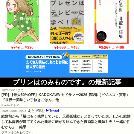
¥748
→ ¥330
¥1,650
→ ¥499
¥3,267
→ ¥499
プリンはのみものです。の最新記事
2026/08/13まで
[PR]
【最大50%OFF】KADOKAWA カドサマー2026 第3弾（ビジネス・実用）
『世界一美味しい手抜きごはん』他
Kindleストア
🐦Tweet
あとで読む
2026/08/08 20:16
結婚前から「親はもう他界している。天涯孤独だ」と言っていた夫。しかし結婚
して私両親が建ててくれた新居に転がり込んできた義両親と義妹?!夫「一緒に住
むから」→結果…
プリンはのみものです。