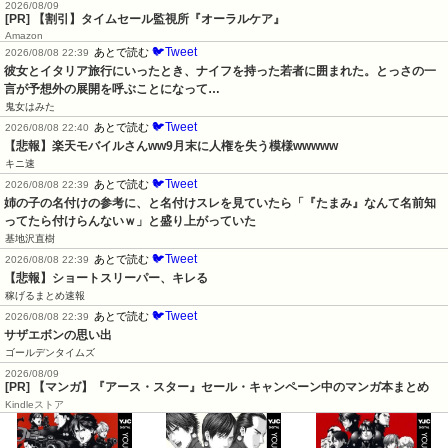
2026/08/09
[PR] 【割引】タイムセール監視所『オーラルケア』
Amazon
🐦Tweet
あとで読む
2026/08/08 22:39
彼女とイタリア旅行にいったとき、ナイフを持った若者に囲まれた。とっさの一
言が予想外の展開を呼ぶことになって…
鬼女はみた
🐦Tweet
あとで読む
2026/08/08 22:40
【悲報】楽天モバイルさんww9月末に人権を失う模様wwwww
キニ速
🐦Tweet
あとで読む
2026/08/08 22:39
姉の子の名付けの参考に、と名付けスレを見ていたら「『たまみ』なんて名前知
ってたら付けらんないｗ」と盛り上がっていた
基地沢直樹
🐦Tweet
あとで読む
2026/08/08 22:39
【悲報】ショートスリーパー、キレる
稼げるまとめ速報
🐦Tweet
あとで読む
2026/08/08 22:39
サザエボンの思い出
ゴールデンタイムズ
2026/08/09
[PR] 【マンガ】『アース・スター』セール・キャンペーン中のマンガ本まとめ
Kindleストア