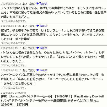
🐦Tweet
あとで読む
2026/08/08 20:16
シングルで娘2人を育ててる。帰省して義実家近くのスケートリンクに滑りに行っ
たら、本格的に習ってる姪(義兄の娘)がレッスンしているところに遭遇→住む世界
の違いをまざまざと…
プリンはのみものです。
🐦Tweet
あとで読む
2026/08/08 17:36
彼宅で。彼と彼母の目の前で「ひょひょひょー！」と私に抱き着いてきて腰を前
後にカクカクしてきた彼弟(障.害者)。めちゃくちゃ怖かった。でも本当にゾッと
したのは、彼と彼母が…
プリンはのみものです。
🐦Tweet
あとで読む
2026/08/08 15:16
パパさん会に初めて参加したら、やたらと別のパパに「パパー、パパー！」とデ
レデレしてるうちの娘。モヤモヤして娘に「あのパパとよく遊んでるの？」と聞
いたら、なんと…
プリンはのみものです。
🐦Tweet
あとで読む
2026/08/08 12:16
スーパーのクイズに応募したのがきっかけでヤバい男に粘着された→その後、夫
に話したら「応募したお前が悪い」「スーパーからしたらお前がクレーマー！」
→おかしいなと思ったら…
プリンはのみものです。
2026/08/09 04:00時点
[PR] 【Amazonデバイスサマーセール】【34%OFF！】 Ring Battery Doorbell
(リング ドアベル バッテリーモデル)＋中継器機能付きチャイムプロ | Ring…
20960円
→ 13760円