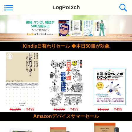
LogPo!2ch
Kindle日替わりセール ◆本日50冊が対象
¥1,034
→ ¥499
¥1,386
→ ¥499
¥1,650
→ ¥499
Amazonデバイスサマーセール