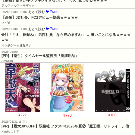
【動画】動きがキレッキレすぎるJKアイドル、見つかるｗｗｗｗ
アルファルファモザイク
🐦Tweet
あとで読む
2026/08/09 00:06
【画像】JD社長、FC2デビュー疑惑ｗｗｗｗｗ
ネギ速
🐦Tweet
あとで読む
2026/08/09 01:00
会社「キミ、転勤ね」 男性社員「なら辞めますわ」 → 凄いことになるｗｗｗｗ
ｗｗ
オレ的ゲーム速報＠刃
2026/08/09
[PR] 【割引】タイムセール監視所『洗濯用品』
Amazon
¥227
¥770
¥100
2026/08/31 まで！
[PR] 【最大30%OFF】双葉社 フタスペ!2026年夏②『魔王様、リトライ！』他
Kindleストア