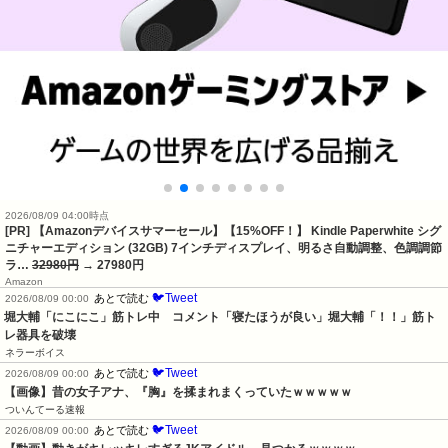
2026/08/09 04:00時点
[PR] 【Amazonデバイスサマーセール】【15%OFF！】 Kindle Paperwhite シグ
ニチャーエディション (32GB) 7インチディスプレイ、明るさ自動調整、色調調節
ラ…
32980円
→ 27980円
Amazon
🐦Tweet
あとで読む
2026/08/09 00:00
堀大輔「にこにこ」筋トレ中　コメント「寝たほうが良い」堀大輔「！！」筋ト
レ器具を破壊
ネラーボイス
🐦Tweet
あとで読む
2026/08/09 00:00
【画像】昔の女子アナ、『胸』を揉まれまくっていたｗｗｗｗｗ
ついんてーる速報
🐦Tweet
あとで読む
2026/08/09 00:00