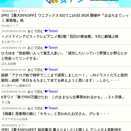
2026/08/13 まで！
[PR]
【最大50%OFF】ワニブックス 82(ワニ)の日 2026 開催中『まほろまてぃっ
く 新装版』他
Kindleストア
🐦Tweet
あとで読む
2026/08/09 00:06
＜メイドインアビス＞テレビアニメ第2期「烈日の黄金郷」 9月に劇場上映
まとめブレイド
🐦Tweet
あとで読む
2026/08/09 01:00
ひろゆき「性欲弱い人って貧乏人多い」「成功したいっていう野望とか野心とか
と性欲ってリンクする」
はちま起稿
🐦Tweet
あとで読む
2026/08/09 00:00
絵師「アナログ絵で独学でここまで成長しましたー！」→AIイラストだろと批判
殺到→絵師「本日をもちまして全てを終えようと思います」→しかし・・・
オレ的ゲーム速報＠刃
🐦Tweet
あとで読む
2026/08/09 01:00
6月ワイ「株で500万儲けたわ　このままなら仕事辞めれるかも」→２ヶ月後...
キニ速
🐦Tweet
あとで読む
2026/08/09 02:10
【画像】思春期の娘に「キモッ」と言われたお父さん、グレる・・・
スコールちゃんねる
2026/09/05 まで！
[PR] 【最大50%OFF】秋田書店 魔入りました!入間くん アニメ大人気配信中