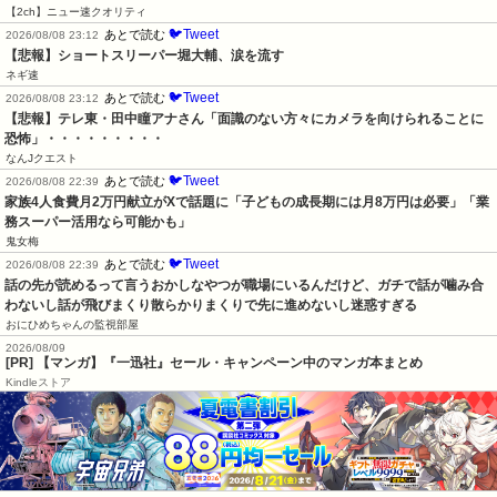
【2ch】ニュー速クオリティ
🐦Tweet
あとで読む
2026/08/08 23:12
【悲報】ショートスリーパー堀大輔、涙を流す
ネギ速
🐦Tweet
あとで読む
2026/08/08 23:12
【悲報】テレ東・田中瞳アナさん「面識のない方々にカメラを向けられることに
恐怖」・・・・・・・・・
なんJクエスト
🐦Tweet
あとで読む
2026/08/08 22:39
家族4人食費月2万円献立がXで話題に「子どもの成長期には月8万円は必要」「業
務スーパー活用なら可能かも」
鬼女梅
🐦Tweet
あとで読む
2026/08/08 22:39
話の先が読めるって言うおかしなやつが職場にいるんだけど、ガチで話が噛み合
わないし話が飛びまくり散らかりまくりで先に進めないし迷惑すぎる
おにひめちゃんの監視部屋
2026/08/09
[PR] 【マンガ】『一迅社』セール・キャンペーン中のマンガ本まとめ
Kindleストア