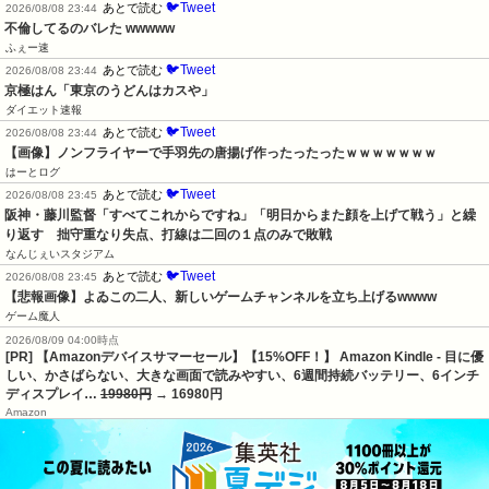
🐦Tweet
あとで読む
2026/08/08 23:44
不倫してるのバレた wwwww
ふぇー速
🐦Tweet
あとで読む
2026/08/08 23:44
京極はん「東京のうどんはカスや」
ダイエット速報
🐦Tweet
あとで読む
2026/08/08 23:44
【画像】ノンフライヤーで手羽先の唐揚げ作ったったったｗｗｗｗｗｗｗ
はーとログ
🐦Tweet
あとで読む
2026/08/08 23:45
阪神・藤川監督「すべてこれからですね」「明日からまた顔を上げて戦う」と繰
り返す　拙守重なり失点、打線は二回の１点のみで敗戦
なんじぇいスタジアム
🐦Tweet
あとで読む
2026/08/08 23:45
【悲報画像】よゐこの二人、新しいゲームチャンネルを立ち上げるwwww
ゲーム魔人
2026/08/09 04:00時点
[PR] 【Amazonデバイスサマーセール】【15%OFF！】 Amazon Kindle - 目に優
しい、かさばらない、大きな画面で読みやすい、6週間持続バッテリー、6インチ
ディスプレイ…
19980円
→ 16980円
Amazon