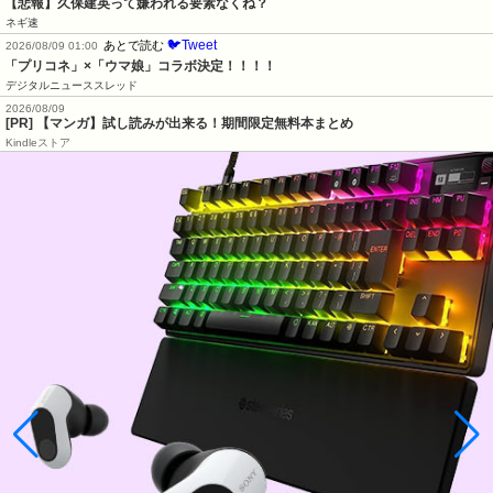
【悲報】久保建英って嫌われる要素なくね？
ネギ速
🐦Tweet
あとで読む
2026/08/09 01:00
「プリコネ」×「ウマ娘」コラボ決定！！！！
デジタルニューススレッド
2026/08/09
[PR] 【マンガ】試し読みが出来る！期間限定無料本まとめ
Kindleストア