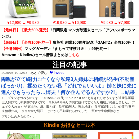
¥12,980
→ ¥9,980
¥19,980
→ ¥16,980
¥9,980
→ ¥7,980
【最終日】【最大50%還元】
3日間限定 マンガ毎週末セール「アツいスポーツマ
ンガ」
【最終日】【全巻100円均一】
集英社 創業100周年記念『GANTZ』全巻100円！
【全巻99円】
マッグガーデン『まもって守護月天！』99円均一！
Amazon・Kindleのセール情報まとめは
こちら
注目の記事
🐦Tweet
あとで読む
2026/06/10 12:16
両親が立て続けに亡くなり私達3人姉妹に相続が発生(不動産
ばっかり)。揉めたくない私「どれでもいいよ」姉と妹に先に
選んでもらったら…姉夫「何か企んでるんですか?!」→結果
19 :プリンはのみものです。 2015/02/23(月) 11:35:57 0.net ありきたりかもですが遺産修羅場。
三人姉妹で比較的仲の良い方で、両親が1年余りの間に続けて亡くなり相続が発生しました。 フ
ェイク入れますが 家土地、畑、田んぼ、母実家(無人、家土地畑)、父実家(同じく)、伯母宅(父所
有伯母住み)、ささやかな別荘… とにかく不動産だらけでした。 預金や生命保険など…
プリンはのみものです。
Kindle お得なセール本