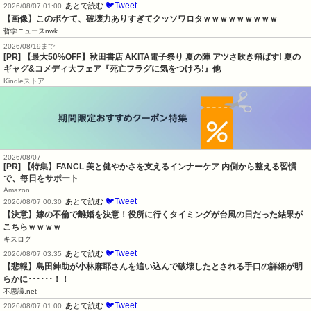
🐦Tweet
あとで読む
2026/08/07 01:00
【画像】このボケて、破壊力ありすぎてクッソワロタｗｗｗｗｗｗｗｗｗ
哲学ニュースnwk
2026/08/19まで
[PR] 【最大50%OFF】秋田書店 AKITA電子祭り 夏の陣 アツさ吹き飛ばす! 夏の
ギャグ&コメディ大フェア『死亡フラグに気をつけろ!』他
Kindleストア
2026/08/07
[PR] 【特集】FANCL 美と健やかさを支えるインナーケア 内側から整える習慣
で、毎日をサポート
Amazon
🐦Tweet
あとで読む
2026/08/07 00:30
【決意】嫁の不倫で離婚を決意！役所に行くタイミングが台風の日だった結果が
こちらｗｗｗｗ
キスログ
🐦Tweet
あとで読む
2026/08/07 03:35
【悲報】島田紳助が小林麻耶さんを追い込んで破壊したとされる手口の詳細が明
らかに･･････！！
不思議.net
🐦Tweet
あとで読む
2026/08/07 01:00