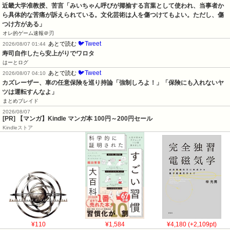
近畿大学准教授、苦言「みいちゃん呼びが揶揄する言葉として使われ、当事者か
ら具体的な苦痛が訴えられている。文化芸術は人を傷つけてもよい。ただし、傷
つけ方がある」
オレ的ゲーム速報＠刃
🐦Tweet
あとで読む
2026/08/07 01:44
寿司自作したら安上がりでワロタ
はーとログ
🐦Tweet
あとで読む
2026/08/07 04:10
カズレーザー、車の任意保険を巡り持論「強制しろよ！」「保険にも入れないヤ
ツは運転すんなよ」
まとめブレイド
2026/08/07
[PR] 【マンガ】Kindle マンガ本 100円～200円セール
Kindleストア
¥110
¥1,584
¥4,180 (+2,109pt)