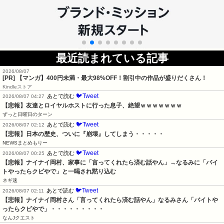
最近読まれている記事
2026/08/07
[PR] 【マンガ】400円未満・最大98%OFF！割引中の作品が盛りだくさん！
Kindleストア
🐦Tweet
あとで読む
2026/08/07 04:27
【悲報】友達とロイヤルホストに行った息子、絶望ｗｗｗｗｗｗｗ
ずっと日曜日のターン
🐦Tweet
あとで読む
2026/08/07 02:12
【悲報】日本の歴史、ついに『崩壊』してしまう・・・・・
NEWSまとめもりー
🐦Tweet
あとで読む
2026/08/07 00:25
【悲報】ナイナイ岡村、家事に「言ってくれたら済む話やん」→なるみに「バイ
トやったらクビやで」と一喝され黙り込む
ネギ速
🐦Tweet
あとで読む
2026/08/07 02:11
【悲報】ナイナイ岡村さん「言ってくれたら済む話やん」なるみさん「バイトや
ったらクビやで」・・・・・・・・・
なんJクエスト