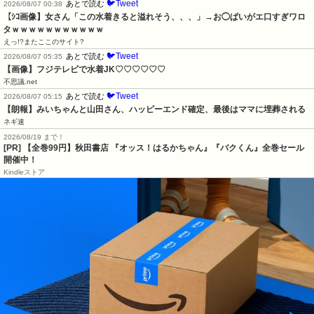
🐦Tweet
あとで読む
2026/08/07 00:38
【ｼｺ画像】女さん「この水着きると溢れそう、、、」→お◯ぱいがエ口すぎワロ
タｗｗｗｗｗｗｗｗｗｗｗ
えっ!?またここのサイト?
🐦Tweet
あとで読む
2026/08/07 05:35
【画像】フジテレビで水着JK♡♡♡♡♡♡
不思議.net
🐦Tweet
あとで読む
2026/08/07 05:15
【朗報】みいちゃんと山田さん、ハッピーエンド確定、最後はママに埋葬される
ネギ速
2026/08/19 まで！
[PR]
【全巻99円】秋田書店 『オッス！はるかちゃん』『バクくん』全巻セール
開催中！
Kindleストア