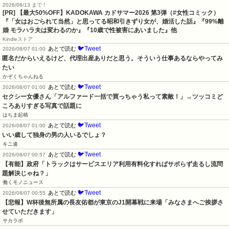
2026/08/13 まで！
[PR]
【最大50%OFF】KADOKAWA カドサマー2026 第3弾（#女性コミック）
『「女はおごられて当然」と思ってる昭和引きずり女が、婚活した話』『99%離
婚 モラハラ夫は変わるのか』『10歳で性被害にあいました』他
Kindleストア
🐦Tweet
あとで読む
2026/08/07 01:00
匿名だからいえるけど、代理出産ありだと思う。そういう仕事あるならやってみ
たい
かぞくちゃんねる
🐦Tweet
あとで読む
2026/08/07 01:00
セクシー女優さん「アルファード一括で買っちゃう私って素敵！」→ツッコミど
ころありすぎる写真で話題に
はちま起稿
🐦Tweet
あとで読む
2026/08/07 01:00
いい歳して独身の男の人いるでしょ？
キニ速
🐦Tweet
あとで読む
2026/08/07 00:57
【有能】政府「トラックはサービスエリア利用有料化すればサボらず走るし流問
題解決じゃね？」
働くモノニュース
🐦Tweet
あとで読む
2026/08/07 00:55
【悲報】W杯後無所属の長友佑都が東京のJ1開幕戦に来場「みなさまへご挨拶さ
せていただきます」
サカラボ