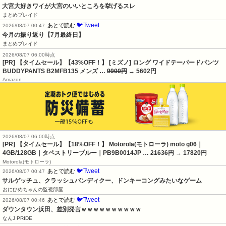
大宮大好きワイが大宮のいいところを挙げるスレ
まとめブレイド
🐦Tweet
あとで読む
2026/08/07 00:47
今月の振り返り【7月最終日】
まとめブレイド
2026/08/07 06:00時点
[PR] 【タイムセール】【43%OFF！】 [ミズノ] ロング ワイドテーパードパンツ
BUDDYPANTS B2MFB135 メンズ …
9900円
→ 5602円
Amazon
2026/08/07 06:00時点
[PR] 【タイムセール】【18%OFF！】 Motorola(モトローラ) moto g06｜
4GB/128GB｜タペストリーブルー｜PB9B0014JP …
21636円
→ 17820円
Motorola(モトローラ)
🐦Tweet
あとで読む
2026/08/07 00:47
サルゲッチュ、クラッシュバンディクー、ドンキーコングみたいなゲーム
おにひめちゃんの監視部屋
🐦Tweet
あとで読む
2026/08/07 00:46
ダウンタウン浜田、差別発言ｗｗｗｗｗｗｗｗｗｗ
なんJ PRIDE