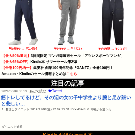
¥1,980
→ ¥1,484
¥9,889
→ ¥7,027
¥7,980
→ ¥6,384
【最大50%還元】
3日間限定 マンガ毎週末セール「アツいスポーツマンガ」
【最大65%OFF】
Kindle本 サマーセール第2弾
【全巻100円均一】
集英社 創業100周年記念『GANTZ』全巻100円！
Amazon・Kindleのセール情報まとめは
こちら
注目の記事
🐦Tweet
あとで読む
2026/06/09 08:13
筋トレしてるけど、その辺の女の子中学生より腕と足が細い
と悲しい…
1: 名無しダイエット 2019/11/08(金) 12:02:25.31 ID:YsGitsBL0 骨格から違うわ……
ダイエット速報