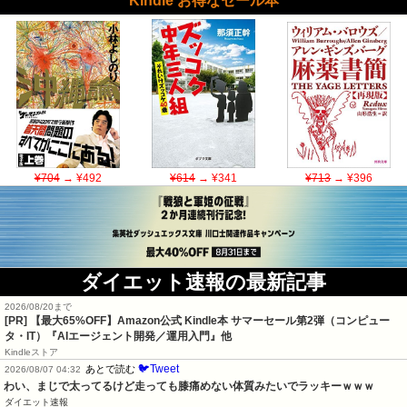
Kindle お得なセール本
¥704
→ ¥492
¥614
→ ¥341
¥713
→ ¥396
ダイエット速報の最新記事
2026/08/20まで
[PR]
【最大65%OFF】Amazon公式 Kindle本 サマーセール第2弾（コンピュー
タ・IT）『AIエージェント開発／運用入門』他
Kindleストア
🐦Tweet
あとで読む
2026/08/07 04:32
わい、まじで太ってるけど走っても膝痛めない体質みたいでラッキーｗｗｗ
ダイエット速報