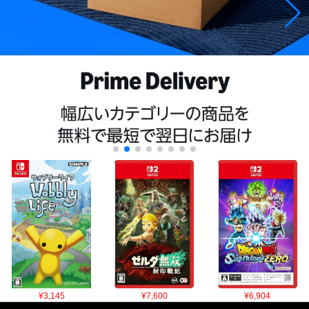
¥3,145
¥7,600
¥6,904