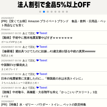
2026/08/07
[PR] 【安くてお得】Amazon プライベートブランド 食品・飲料・日用品・ペッ
ト用品などを安く
Amazon
🐦Tweet
あとで読む
2026/08/07 00:55
【動画】手術中に熊本地震直撃やばすぎｗｗｗｗｗｗｗ
ガールズVIPまとめ
🐦Tweet
あとで読む
2026/08/07 00:50
【修羅場】避妊具つけてたのに妊娠…41歳主婦が語る中絶の真実wwwww
気団まとめ
🐦Tweet
あとで読む
2026/08/07 00:58
中国製EVが爆発炎上
まとめブレイド
🐦Tweet
あとで読む
2026/08/07 00:59
日本の地震被害に支援したのに…「韓国産の水は水洗トイレに」
２ちゃんねるニュース超速まとめ＋
🐦Tweet
あとで読む
2026/08/07 00:56
【朗報】中村敬斗、高橋藍・大谷翔平を抑え「かっこいいアスリート」1位
ネギ速
2026/08/07
[PR] 【特集】水・ゼリー・パウダー・トイレ… ペットの防災特集