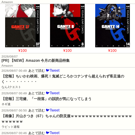
Amazon
¥100
¥100
¥100
2026/08/07
[PR] 【NEW】Amazon 今月の新商品特集
Amazon
🐦Tweet
あとで読む
2026/08/07 00:49
【悲報】ちいかわ映画、爆死！鬼滅どころかコナンすら超えられず客足遠の
く・・・・・・・・・
なんJクエスト
🐦Tweet
あとで読む
2026/08/07 00:49
【悲報】三宅健、「一段落」の誤読が気になってしまう
ネギ速
🐦Tweet
あとで読む
2026/08/07 00:50
【画像】片山さつき（67）ちゃんの防災服ｗｗｗｗｗｗｗｗｗｗｗｗｗｗｗｗｗ
ｗｗｗｗｗｗ
ラビット速報
🐦Tweet
あとで読む
2026/08/07 00:46