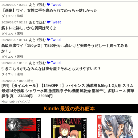
🐦Tweet
あとで読む
2026/08/07 03:32
【画像】ワイ、女性に手を褒められてめっちゃ嬉しかった
ダイエット速報
🐦Tweet
あとで読む
2026/08/07 02:32
筋トレに詳しいから質問は聞くよ
ダイエット速報
🐦Tweet
あとで読む
2026/08/07 01:44
高級豆腐ワイ「150g×2丁で250円か…高いけど美味そうだし一丁買ってみる
か！」
ダイエット速報
🐦Tweet
あとで読む
2026/08/07 01:03
引きこもりがちなみんなは痩せ型？それとも太りやすいの？
ダイエット速報
2026/08/07 06:00時点
[PR] 【タイムセール】【14%OFF！】 ハイセンス 洗濯機 5.5kg 1-2人用 スリム
最短14分洗濯 シャワー水流 激流洗浄 予約機能 風乾燥 部屋干し 多彩コース 簡単
操作 真…
27800円
→ 23980円
Hisense(ハイセンス)
Kindle 最近の売れ筋本