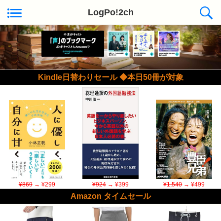
LogPo!2ch
Kindle日替わりセール ◆本日50冊が対象
¥869
→ ¥299
¥924
→ ¥399
¥1,540
→ ¥499
Amazon タイムセール