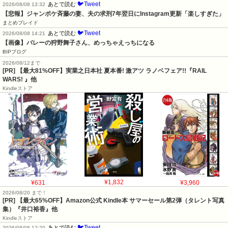
🐦Tweet
あとで読む
2026/08/08 13:32
【悲報】ジャンポケ斉藤の妻、夫の求刑7年翌日にInstagram更新「楽しすぎた」
まとめブレイド
🐦Tweet
あとで読む
2026/08/08 14:21
【画像】バレーの狩野舞子さん、めっちゃえっちになる
BIPブログ
2026/08/12まで
[PR] 【最大81%OFF】実業之日本社 夏本番! 激アツ ラノベフェア!!『RAIL
WARS! 』他
Kindleストア
¥631
¥1,832
¥3,960
2026/08/20 まで！
[PR]
【最大65%OFF】Amazon公式 Kindle本 サマーセール第2弾（タレント写真
集）『井口裕香』他
Kindleストア
🐦Tweet
あとで読む
2026/08/08 12:20