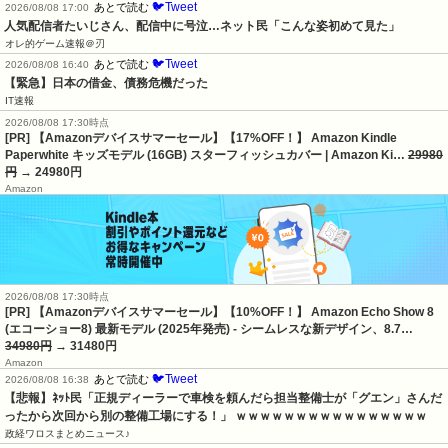
🐦Tweet
あとで読む
2026/08/08 17:00
人気配信者たいじさん、配信中に号泣…ネット民「こんな姿初めて見た」
オレ的ゲーム速報＠刃
🐦Tweet
あとで読む
2026/08/08 16:40
【緊急】日本の借金、債務危機だった
IT速報
2026/08/08 17:30時点
[PR] 【Amazonデバイスサマーセール】【17%OFF！】 Amazon Kindle
Paperwhite キッズモデル (16GB) スターフィッシュカバー | Amazon Ki…
29980
円
→ 24980円
Amazon
2026/08/08 17:30時点
[PR] 【Amazonデバイスサマーセール】【10%OFF！】 Amazon Echo Show 8
(エコーショー8) 最新モデル (2025年発売) - シームレスな新デザイン、8.7…
34980円
→ 31480円
Amazon
🐦Tweet
あとで読む
2026/08/08 16:38
【悲報】ﾈｯﾄ民「正規ディーラーで車検を頼んだら担当整備士が「グエン」さんだ
ったから次回から別の整備工場にする！」 ｗｗｗｗｗｗｗｗｗｗｗｗｗｗｗｗ
政経ワロスまとめニュース♪