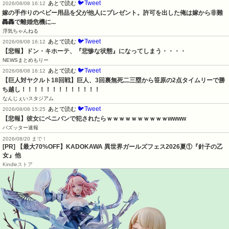
🐦Tweet
あとで読む
2026/08/08 16:12
嫁の手作りのベビー用品を父が他人にプレゼント。許可を出した俺は嫁から非難
轟轟で離婚危機に...
浮気ちゃんねる
🐦Tweet
あとで読む
2026/08/08 16:12
【悲報】ドン・キホーテ、『悲惨な状態』になってしまう・・・・
NEWSまとめもりー
🐦Tweet
あとで読む
2026/08/08 16:12
【巨人対ヤクルト18回戦】巨人、3回裏無死二三塁から笹原の2点タイムリーで勝
ち越し！！！！！！！！！！！！！
なんじぇいスタジアム
🐦Tweet
あとで読む
2026/08/08 15:25
【悲報】彼女にペニバンで犯されたらｗｗｗｗｗｗｗｗｗｗwwww
バズッター速報
2026/08/20 まで！
[PR] 【最大70%OFF】KADOKAWA 異世界ガールズフェス2026夏①『針子の乙
女』他
Kindleストア