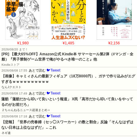
¥1,980
¥1,485
¥2,156
2026/08/20 まで！
[PR]
【最大65%OFF】Amazon公式 Kindle本 サマーセール第2弾（#マンガ・全
般）『男子禁制ゲーム世界で俺がやるべき唯一のこと』他
Kindleストア
🐦Tweet
あとで読む
2026/08/08 17:55
【画像】キャミィさんの最新フィギュア（18万8000円）、ガチで作り込みがエグ
すぎるｗｗｗｗｗｗｗｗｗｗ
なんJクエスト
🐦Tweet
あとで読む
2026/08/08 17:49
蓮舫「蓮舫だから叩いて良いという報道」 X民「高市だから叩いて良いをやって
るのがお前だろ」
２ちゃんねるニュース超速まとめ＋
🐦Tweet
あとで読む
2026/08/08 17:18
【悲報】「世界の売春婦（セッ◯スワーカー）の数と割合」反論「そんなはずは
ない日本は上位なはずだ」←これ
ネギ速