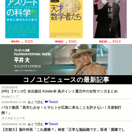
¥649
→ ¥325
¥682
→ ¥341
¥836
→ ¥314
コノユビニュースの最新記事
2026/08/08
[PR] 【マンガ】全出版社 Kindle本 高ポイント還元中の女性マンガまとめ
Kindleストア
🐦Tweet
あとで読む
2026/08/08 17:09
パヨク集団「高市たおせ！ヒサヒトが広島に来ることを許さない！天皇制打
倒！」
コノユビニュース
🐦Tweet
あとで読む
2026/08/08 16:09
【京都大】脳外科医「これ腫瘍？」検査「正常な脳組織です」医者「腫瘍でし