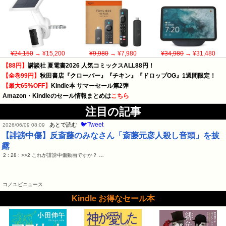
¥24,150
→ ¥15,200
¥9,980
→ ¥7,980
¥34,980
→ ¥31,480
【88円】
講談社 夏電書2026 人気コミックスALL88円！
【全巻99円】
秋田書店『クローバー』『チキン』『ドロップOG』1週間限定！
【最大65%OFF】
Kindle本 サマーセール第2弾
Amazon・Kindleのセール情報まとめは
こちら
注目の記事
🐦Tweet
あとで読む
2026/06/09 08:09
【誹謗中傷】反斎藤のみなさん「斎藤元彦人殺し音頭」を披
露
2 : 28 : >>2 これが誹謗中傷動画ですか？ …
コノユビニュース
Kindle お得なセール本