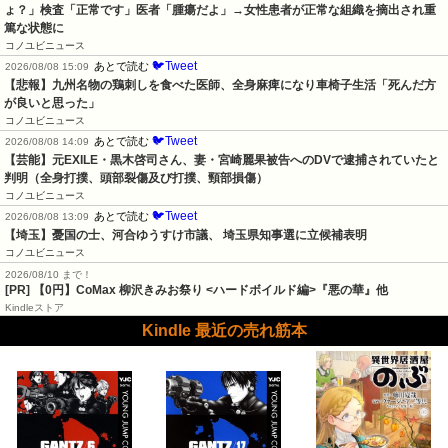
ょ？」検査「正常です」医者「腫瘍だよ」→女性患者が正常な組織を摘出され重
篤な状態に
コノユビニュース
🐦Tweet
あとで読む
2026/08/08 15:09
【悲報】九州名物の鶏刺しを食べた医師、全身麻痺になり車椅子生活「死んだ方
が良いと思った」
コノユビニュース
🐦Tweet
あとで読む
2026/08/08 14:09
【芸能】元EXILE・黒木啓司さん、妻・宮崎麗果被告へのDVで逮捕されていたと
判明（全身打撲、頭部裂傷及び打撲、頸部損傷）
コノユビニュース
🐦Tweet
あとで読む
2026/08/08 13:09
【埼玉】憂国の士、河合ゆうすけ市議、 埼玉県知事選に立候補表明
コノユビニュース
2026/08/10 まで！
[PR] 【0円】CoMax 柳沢きみお祭り <ハードボイルド編>『悪の華』他
Kindleストア
Kindle 最近の売れ筋本