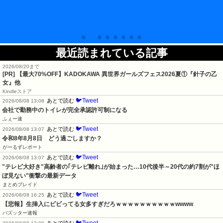
最近読まれている記事
2026/08/20まで
[PR] 【最大70%OFF】KADOKAWA 異世界ガールズフェス2026夏①『針子の乙
女』他
Kindleストア
🐦Tweet
あとで読む
2026/08/08 13:08
会社で勤務中のトイレが完全承認許可制になる
ふぇー速
🐦Tweet
あとで読む
2026/08/08 13:07
令和8年8月8日　どう過ごしますか？
がーるずレポート
🐦Tweet
あとで読む
2026/08/08 13:07
"テレビ大好き"高齢者の｢テレビ離れ｣が始まった…10代後半～20代の約7割が"ほ
ぼ見ない"衝撃の最新データ
まとめブレイド
🐦Tweet
あとで読む
2026/08/08 16:25
【悲報】生挿入にビビってる女多すぎだろｗｗｗｗｗｗｗｗｗｗwwww
バズッター速報
🐦Tweet
あとで読む