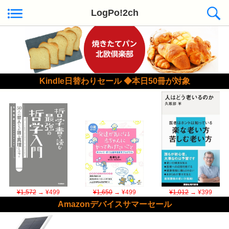
LogPo!2ch
Kindle日替わりセール ◆本日50冊が対象
¥1,572
→ ¥499
¥1,650
→ ¥499
¥1,012
→ ¥399
Amazonデバイスサマーセール