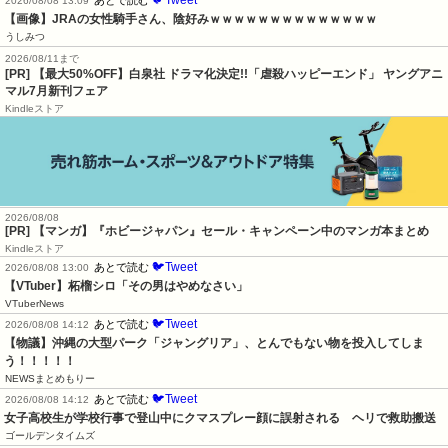
2026/08/08 13:09
【画像】JRAの女性騎手さん、陰好みｗｗｗｗｗｗｗｗｗｗｗｗｗｗ
うしみつ
2026/08/11まで
[PR] 【最大50%OFF】白泉社 ドラマ化決定!!「虐殺ハッピーエンド」 ヤングアニ
マル7月新刊フェア
Kindleストア
2026/08/08
[PR] 【マンガ】『ホビージャパン』セール・キャンペーン中のマンガ本まとめ
Kindleストア
🐦Tweet
あとで読む
2026/08/08 13:00
【VTuber】柘榴シロ「その男はやめなさい」
VTuberNews
🐦Tweet
あとで読む
2026/08/08 14:12
【物議】沖縄の大型パーク「ジャングリア」、とんでもない物を投入してしま
う！！！！！
NEWSまとめもりー
🐦Tweet
あとで読む
2026/08/08 14:12
女子高校生が学校行事で登山中にクマスプレー顔に誤射される　ヘリで救助搬送
ゴールデンタイムズ