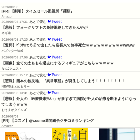
2026/08/08
[PR] 【割引】タイムセール監視所『麺類』
Amazon
🐦Tweet
あとで読む
2026/08/08 17:31
【悲報】フォークリフトの免許返納してきたんやが
ネギ速
🐦Tweet
あとで読む
2026/08/08 17:25
【驚愕】ﾋﾟﾝｻﾛで５分で出したら店長来て無事死亡ｗｗｗｗｗｗｗｗｗｗwwww
バズッター速報
🐦Tweet
あとで読む
2026/08/08 17:06
【画像】全ての太ももを過去にするフィギュアがこちらｗｗｗｗｗ
なんJクエスト
🐦Tweet
あとで読む
2026/08/08 15:12
【悲報】熊本の被災地、『異常事態』が発生してしまう！！！！！！！！
NEWSまとめもりー
🐦Tweet
あとで読む
2026/08/08 13:31
【悲報】外人の「医療費未払い」が多すぎて病院が外人の治療を断るようになっ
てしまうｗｗｗ
おうまがタイムズ
2026/08/08
[PR] 【コスメ】@cosme週間総合クチコミランキング
Amazon