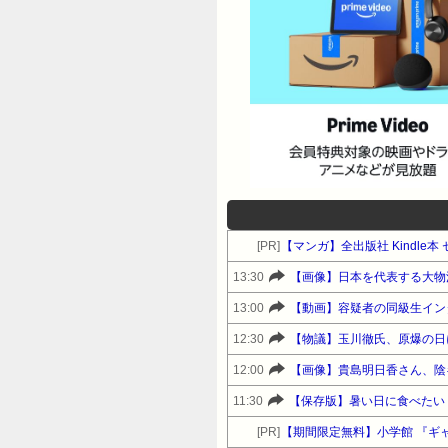
[PR]
【マンガ】全出版社 Kindl
13:30
【画像】日本を代表する大物
13:00
【動画】容疑者の同級生イン
12:30
【物議】玉川徹氏、原爆の日
12:00
【画像】貴島明日香さん、陰
11:30
【保存版】暑い日に食べたい
[PR]
【期間限定無料】小学館 『ギ