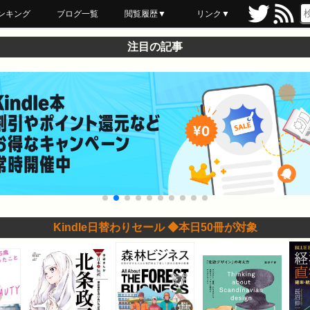
ンキング
ブログ一覧
閲覧履歴▼
リンク▼
ブックマーク
最近読んだ
あとで読む
ネットスーパー
飲食店舗用品
セール情報
注目の記事
Kindle日替わりセール ◆本日50冊が対象