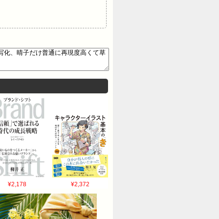
¥2,178
¥2,372