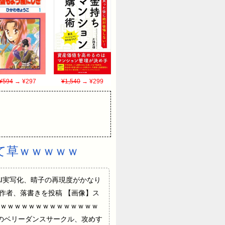
¥594
→ ¥297
¥1,540
→ ¥299
て草ｗｗｗｗｗ
ク』のAI実写化、晴子の再現度がかなり
作者、落書きを投稿 【画像】ス
ｗｗｗｗｗｗｗｗｗｗｗｗｗｗｗ
のベリーダンスサークル、攻めす