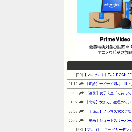
[PR]
【プレゼント】FUJI ROCK 
11:12
【正論】ナイナイ岡村に世の
08:03
【画像】女子高生「え待って
11:39
【悲報】女さん、生理の匂い
08:57
【正論乙】メシマズ嫁のご飯
10:45
【動画】ショートスリーパー
[PR]
【マンガ】『マッグガーデン