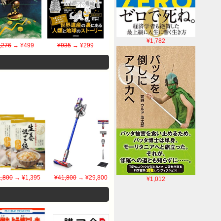
¥1,782
,276
→ ¥499
¥935
→ ¥299
1,800
→ ¥1,395
¥41,800
→ ¥29,800
¥1,012