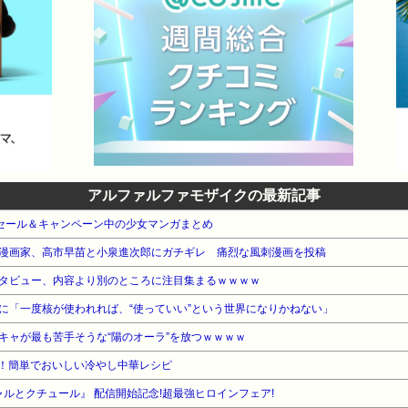
アルファルファモザイクの最新記事
e本 セール＆キャンペーン中の少女マンガまとめ
漫画家、高市早苗と小泉進次郎にガチギレ 痛烈な風刺漫画を投稿
タビュー、内容より別のところに注目集まるｗｗｗｗ
に「一度核が使われれば、“使っていい”という世界になりかねない」
キャが最も苦手そうな“陽のオーラ”を放つｗｗｗｗ
！簡単でおいしい冷やし中華レシピ
ャルとクチュール』 配信開始記念!超最強ヒロインフェア!