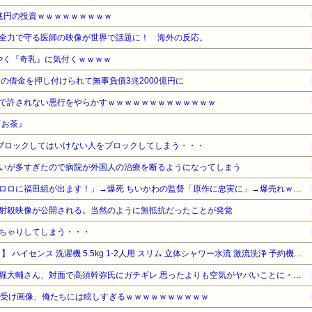
兆円の投資ｗｗｗｗｗｗｗｗｗ
全力で守る医師の映像が世界で話題に！ 海外の反応。
ようやく『奇乳』に気付くｗｗｗｗ
の借金を押し付けられて無事負債3兆2000億円に
で許されない悪行をやらかすｗｗｗｗｗｗｗｗｗｗｗｗｗ
『お茶』
ブロックしてはいけない人をブロックしてしまう・・・
いが多すぎたので病院が外国人の治療を断るようになってしまう
【悲報】福田雄一さん「新ケロロに福田組が出ます！」→爆死 ちいかわの監督「原作に忠実に」→爆売れｗｗｗｗｗｗｗｗｗｗ
射殺映像が公開される。当然のように無抵抗だったことが発覚
ちゃりしてしまう・・・
【タイムセール】【14%OFF！】 ハイセンス 洗濯機 5.5kg 1-2人用 スリム 立体シャワー水流 激流洗浄 予約機能 風乾燥 部屋干し 多彩コース 簡単操作 真下排水 一人暮らし HW-K55L
【動画】ショートスリーパー堀大輔さん、対面で高須幹弥氏にガチギレ 思ったよりも空気がヤバいことに・・・
ち受け画像、俺たちには眩しすぎるｗｗｗｗｗｗｗｗｗｗ