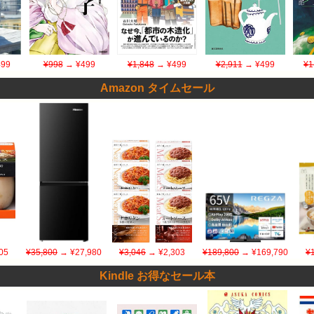
99
¥998
→ ¥499
¥1,848
→ ¥499
¥2,911
→ ¥499
¥1
Amazon タイムセール
05
¥35,800
→ ¥27,980
¥3,046
→ ¥2,303
¥189,800
→ ¥169,790
¥
Kindle お得なセール本