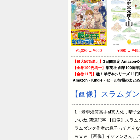
¥1,320
→ ¥660
¥990
→ ¥49
【最大50%還元】
3日間限定 Amaz
【全巻100円均一】
集英社 創業100周
【全巻11円】
極！単行本シリーズ 11
Amazon・Kindle・セール情報のまと
【画像】スラムダン
1：老季灌篮高手ai真人化，晴子还原得
いいね 関連記事 【画像】スラ
ラムダンク作者の息子ってどんな
ｗｗｗ 【画像】イケメンさん、