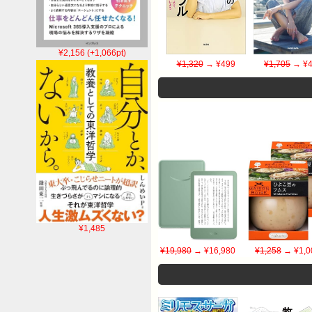
¥2,156 (+1,066pt)
¥1,320
→ ¥499
¥1,705
→ ¥4
¥1,485
¥19,980
→ ¥16,980
¥1,258
→ ¥1,0