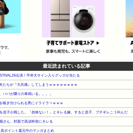
最近読まれている記事
FESTIVAL26出演！平井大サイン入りグッズが当たる
夫たちが『大共感』してしまうｗｗｗｗｗｗｗｗ
、パパが隣りの車両いる。。。」
を嗅ぎ分けられる男にイライラ⇒ｗｗｗ
を息子が残した。「勿体ない！」とキレる嫁。すると息子、ブチギレこう叫んだ
堀さん、対面で高須幹弥にキレる
』高ポイント還元中のマンガまとめ