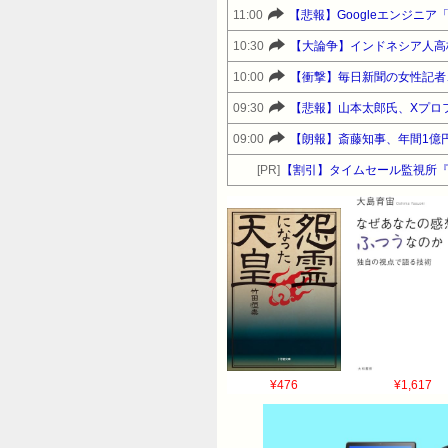
11:00
【悲報】Googleエンジニ
10:30
【大論争】インドネシア人高
10:00
【衝撃】毎日新聞の女性記者
09:30
【悲報】山本太郎氏、Xプロ
09:00
【朗報】斎藤知事、年間1億
[PR]
【割引】タイムセール監視所
¥476
¥1,617