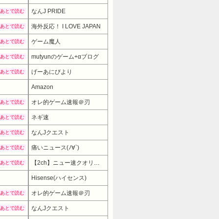
なんJ PRIDE
あとで読む
海外反応！ I LOVE JAPAN
あとで読む
ゲーム魔人
あとで読む
mutyunのゲーム+αブログ
あとで読む
げーあにびより
あとで読む
Amazon
オレ的ゲーム速報＠刃
あとで読む
ネギ速
あとで読む
なんJクエスト
あとで読む
痛いニュース(ﾉ∀`)
あとで読む
【2ch】ニュー速クオリティ
あとで読む
Hisense(ハイセンス)
27800円
→ 23
オレ的ゲーム速報＠刃
あとで読む
なんJクエスト
あとで読む