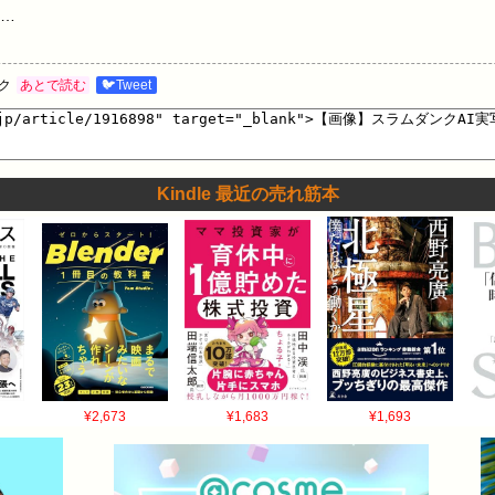
…
ク
あとで読む
🐦Tweet
Kindle 最近の売れ筋本
¥2,673
¥1,683
¥1,693