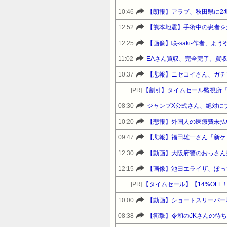
10:46
【朗報】アラブ、秋田県に2
12:52
【熊本地震】手術中の患者を
12:25
【画像】咲-saki-作者、
11:02
EAさん買収、完全完了。買収
10:37
【悲報】ニセコイさん、ガチ
[PR]
【割引】タイムセール監視所
08:30
ジャンプX公式さん、絶対に
10:20
【悲報】外国人の医療費未払
09:47
12:30
【動画】大阪府警のおっさん
12:15
【画像】池田エライザ、ぽっ
[PR]
10:00
08:38
【衝撃】令和のJKさんの待