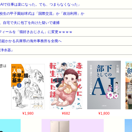
ア「AIで仕事は楽になった。でも、つまらなくなった」
校生の甲子園始球式は「国際交流」か「政治利用」か
、自宅で夫に包丁を向けた疑いで逮捕
フィールを「猫好きおじさん」に変更ｗｗｗｗ
円超かかる兵庫県の海外事務所を全廃へ
『浄水器』
¥1,980
¥682
¥1,800