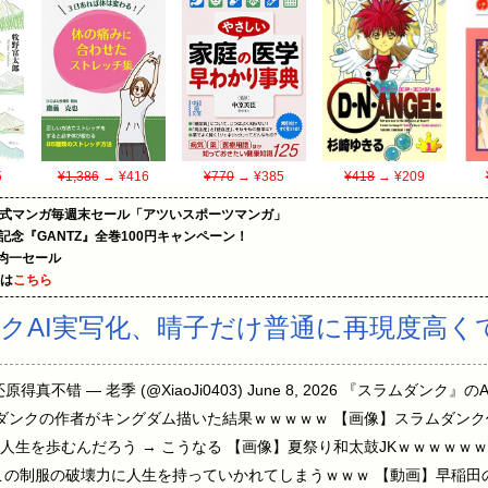
5
¥1,386
→ ¥416
¥770
→ ¥385
¥418
→ ¥209
on公式マンガ毎週末セール「アツいスポーツマンガ」
年記念『GANTZ』全巻100円キャンペーン！
円均一セール
めは
こちら
クAI実写化、晴子だけ普通に再現度高く
真不错 — 老季 (@XiaoJi0403) June 8, 2026 『スラムダン
ムダンクの作者がキングダム描いた結果ｗｗｗｗｗ 【画像】スラムダンク
人生を歩むんだろう → こうなる 【画像】夏祭り和太鼓JKｗｗｗｗｗ
この制服の破壊力に人生を持っていかれてしまうｗｗｗ 【動画】早稲田