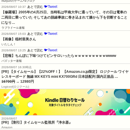
mutyunのゲーム+αブログ
🐦Tweet
あとで読む
2026/08/07 10:37
【修羅場】2005年の4月25日、当時私は甲南大学に通っていて、その日は電車の
二両目に乗っていた そしてあの脱線事故に巻き込まれて膝から下を切断すること
になり…
ラブラドール速報
🐦Tweet
あとで読む
2026/08/07 15:03
【画像】稲村亜美さん
いたしん！
🐦Tweet
あとで読む
2026/08/07 13:25
【悲報】ちんぽに下味つけてピンサロいったらｗｗｗｗｗｗｗｗｗwwww
バズッター速報
2026/08/07 16:30時点
[PR] 【タイムセール】【22%OFF！】 【Amazon.co.jp限定】 ロジクール ワイヤ
レスキーボード 無線 MX KEYS mini KX700GRd 日本語配列 国内正規品 …
16700円
→ 12980円
Logicool(ロジクール)
2026/08/07
[PR] 【割引】タイムセール監視所『浄水器』
Amazon