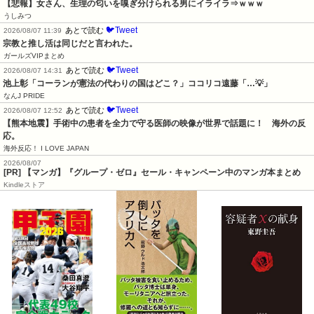
【悲報】女さん、生理の匂いを嗅ぎ分けられる男にイライラ⇒ｗｗｗ
うしみつ
🐦Tweet
あとで読む
2026/08/07 11:39
宗教と推し活は同じだと言われた。
ガールズVIPまとめ
🐦Tweet
あとで読む
2026/08/07 14:31
池上彰「コーランが憲法の代わりの国はどこ？」ココリコ遠藤「…💡」
なんJ PRIDE
🐦Tweet
あとで読む
2026/08/07 12:52
【熊本地震】手術中の患者を全力で守る医師の映像が世界で話題に！　海外の反
応。
海外反応！ I LOVE JAPAN
2026/08/07
[PR] 【マンガ】『グループ・ゼロ』セール・キャンペーン中のマンガ本まとめ
Kindleストア