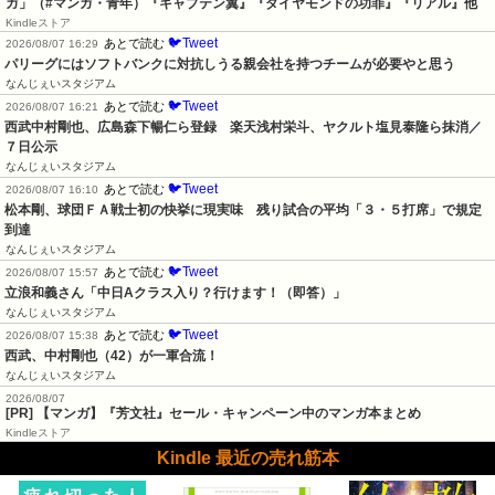
ガ」（#マンガ・青年）『キャプテン翼』『ダイヤモンドの功罪』『リアル』他
Kindleストア
🐦Tweet
あとで読む
2026/08/07 16:29
パリーグにはソフトバンクに対抗しうる親会社を持つチームが必要やと思う
なんじぇいスタジアム
🐦Tweet
あとで読む
2026/08/07 16:21
西武中村剛也、広島森下暢仁ら登録　楽天浅村栄斗、ヤクルト塩見泰隆ら抹消／
７日公示
なんじぇいスタジアム
🐦Tweet
あとで読む
2026/08/07 16:10
松本剛、球団ＦＡ戦士初の快挙に現実味　残り試合の平均「３・５打席」で規定
到達
なんじぇいスタジアム
🐦Tweet
あとで読む
2026/08/07 15:57
立浪和義さん「中日Aクラス入り？行けます！（即答）」
なんじぇいスタジアム
🐦Tweet
あとで読む
2026/08/07 15:38
西武、中村剛也（42）が一軍合流！
なんじぇいスタジアム
2026/08/07
[PR] 【マンガ】『芳文社』セール・キャンペーン中のマンガ本まとめ
Kindleストア
Kindle 最近の売れ筋本