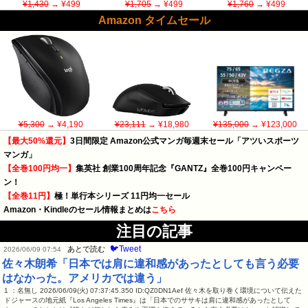
¥1,430
→ ¥499
¥1,705
→ ¥499
¥1,760
→ ¥499
Amazon タイムセール
¥5,300
→ ¥4,190
¥23,111
→ ¥18,980
¥135,000
→ ¥123,000
【最大50%還元】
3日間限定 Amazon公式マンガ毎週末セール「アツいスポーツ
マンガ」
【全巻100円均一】
集英社 創業100周年記念『GANTZ』全巻100円キャンペー
ン！
【全巻11円】
極！単行本シリーズ 11円均一セール
Amazon・Kindleのセール情報まとめは
こちら
注目の記事
🐦Tweet
あとで読む
2026/06/09 07:54
佐々木朗希「日本では肩に違和感があったとしても言う必要
はなかった。アメリカでは違う」
1 ：名無し 2026/06/09(火) 07:37:45.350 ID:QZ0DN1Aef 佐々木を取り巻く環境について伝えた
ドジャースの地元紙『Los Angeles Times』は「日本でのササキは肩に違和感があったとして