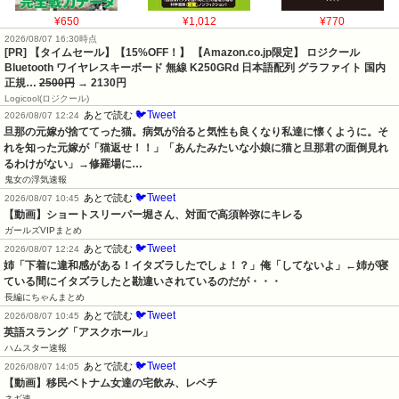
¥650
¥1,012
¥770
2026/08/07 16:30時点
[PR] 【タイムセール】【15%OFF！】 【Amazon.co.jp限定】 ロジクール
Bluetooth ワイヤレスキーボード 無線 K250GRd 日本語配列 グラファイト 国内
正規…
2500円
→ 2130円
Logicool(ロジクール)
🐦Tweet
あとで読む
2026/08/07 12:24
旦那の元嫁が捨ててった猫。病気が治ると気性も良くなり私達に懐くように。そ
れを知った元嫁が「猫返せ！！」「あんたみたいな小娘に猫と旦那君の面倒見れ
るわけがない」→修羅場に…
鬼女の浮気速報
🐦Tweet
あとで読む
2026/08/07 10:45
【動画】ショートスリーパー堀さん、対面で高須幹弥にキレる
ガールズVIPまとめ
🐦Tweet
あとで読む
2026/08/07 12:24
姉「下着に違和感がある！イタズラしたでしょ！？」俺「してないよ」←姉が寝
ている間にイタズラしたと勘違いされているのだが・・・
長編にちゃんまとめ
🐦Tweet
あとで読む
2026/08/07 10:45
英語スラング「アスクホール」
ハムスター速報
🐦Tweet
あとで読む
2026/08/07 14:05
【動画】移民ベトナム女達の宅飲み、レベチ
ネギ速