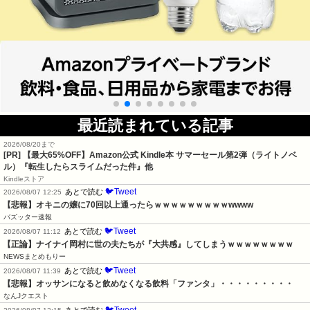
最近読まれている記事
2026/08/20まで
[PR]
【最大65%OFF】Amazon公式 Kindle本 サマーセール第2弾（ライトノベ
ル）『転生したらスライムだった件』他
Kindleストア
🐦Tweet
あとで読む
2026/08/07 12:25
【悲報】オキニの嬢に70回以上通ったらｗｗｗｗｗｗｗｗｗwwww
バズッター速報
🐦Tweet
あとで読む
2026/08/07 11:12
【正論】ナイナイ岡村に世の夫たちが『大共感』してしまうｗｗｗｗｗｗｗｗ
NEWSまとめもりー
🐦Tweet
あとで読む
2026/08/07 11:39
【悲報】オッサンになると飲めなくなる飲料「ファンタ」・・・・・・・・・
なんJクエスト