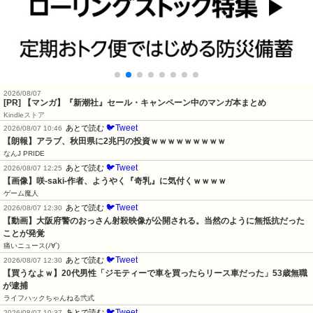
2026/08/07
[PR] 【マンガ】『新潮社』セール・キャンペーン中のマンガ本まとめ
Kindleストア
🐦Tweet
あとで読む
2026/08/07 10:46
【朗報】アラブ、秋田県に2兆円の投資ｗｗｗｗｗｗｗｗｗ
なんJ PRIDE
🐦Tweet
あとで読む
2026/08/07 12:25
【画像】咲-saki-作者、ようやく『奇乳』に気付くｗｗｗｗ
ゲーム魔人
🐦Tweet
あとで読む
2026/08/07 12:30
【動画】大阪府警のおっさん射殺映像が公開される。当然のように無抵抗だった
ことが発覚
痛いニュース(ﾉ∀`)
🐦Tweet
あとで読む
2026/08/07 12:30
【買うなよｗ】20代男性「ジモティーで車を買ったらリース車だった」53歳無職
が逮捕
ライフハックちゃんねる弐式
🐦Tweet
あとで読む
2026/08/07 10:37