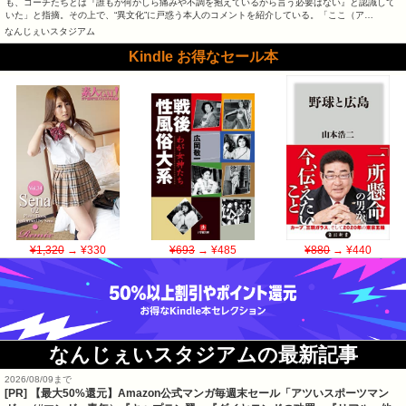
も、コーチたちとは『誰もが何かしら痛みや不調を抱えているから言う必要はない』と認識して
いた」と指摘。その上で、“異文化”に戸惑う本人のコメントを紹介している。「ここ（ア…
なんじぇいスタジアム
Kindle お得なセール本
¥1,320
→ ¥330
¥693
→ ¥485
¥880
→ ¥440
なんじぇいスタジアムの最新記事
2026/08/09まで
[PR]
【最大50%還元】Amazon公式マンガ毎週末セール「アツいスポーツマン