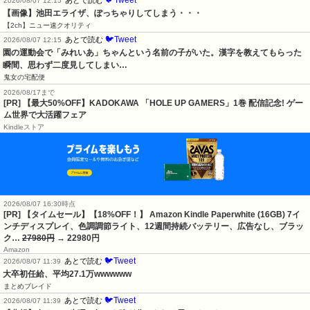
🐦Tweet
あとで読む
2026/08/07 12:15
【画像】池田エライザ、ぽっちゃりしてしまう・・・
【2ch】ニュー速クオリティ
🐦Tweet
あとで読む
2026/08/07 12:15
園の運動会で「みれいあ」ちゃんという名前の子がいた。漢字を教えてもらった
瞬間、思わず二度見してしまい…
鬼女の宅配便
2026/08/17まで
[PR] 【最大50%OFF】KADOKAWA 「HOLE UP GAMERS」1巻 配信記念! ゲー
ム世界で大活躍フェア
Kindleストア
2026/08/07 16:30時点
[PR] 【タイムセール】【18%OFF！】 Amazon Kindle Paperwhite (16GB) 7イ
ンチディスプレイ、色調調節ライト、12週間持続バッテリー、広告なし、ブラッ
ク…
27980円
→ 22980円
Amazon
🐦Tweet
あとで読む
2026/08/07 11:39
大卒初任給、平均27.1万wwwwww
まとめブレイド
🐦Tweet
あとで読む
2026/08/07 11:39