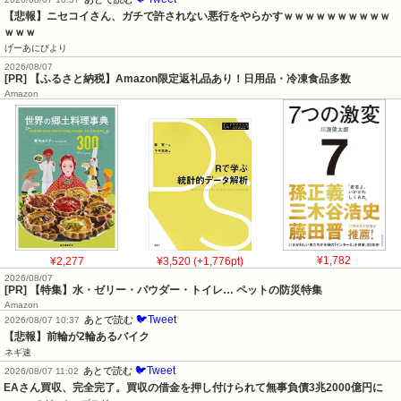
【悲報】ニセコイさん、ガチで許されない悪行をやらかすｗｗｗｗｗｗｗｗｗｗ
ｗｗｗ
げーあにびより
2026/08/07
[PR] 【ふるさと納税】Amazon限定返礼品あり！日用品・冷凍食品多数
Amazon
¥2,277
¥3,520 (+1,776pt)
¥1,782
2026/08/07
[PR] 【特集】水・ゼリー・パウダー・トイレ… ペットの防災特集
Amazon
🐦Tweet
あとで読む
2026/08/07 10:37
【悲報】前輪が2輪あるバイク
ネギ速
🐦Tweet
あとで読む
2026/08/07 11:02
EAさん買収、完全完了。買収の借金を押し付けられて無事負債3兆2000億円に