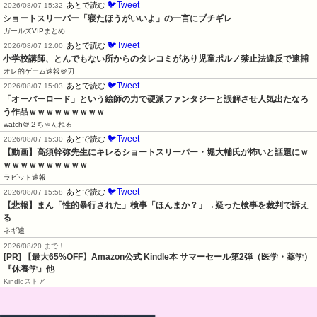
🐦Tweet
あとで読む
2026/08/07 15:32
ショートスリーパー「寝たほうがいいよ」の一言にブチギレ
ガールズVIPまとめ
🐦Tweet
あとで読む
2026/08/07 12:00
小学校講師、とんでもない所からのタレコミがあり児童ポルノ禁止法違反で逮捕
オレ的ゲーム速報＠刃
🐦Tweet
あとで読む
2026/08/07 15:03
「オーバーロード」という絵師の力で硬派ファンタジーと誤解させ人気出たなろ
う作品ｗｗｗｗｗｗｗｗｗ
watch＠２ちゃんねる
🐦Tweet
あとで読む
2026/08/07 15:30
【動画】高須幹弥先生にキレるショートスリーパー・堀大輔氏が怖いと話題にｗ
ｗｗｗｗｗｗｗｗｗｗ
ラビット速報
🐦Tweet
あとで読む
2026/08/07 15:58
【悲報】まん「性的暴行された」検事「ほんまか？」→疑った検事を裁判で訴え
る
ネギ速
2026/08/20 まで！
[PR]
【最大65%OFF】Amazon公式 Kindle本 サマーセール第2弾（医学・薬学）
『休養学』他
Kindleストア