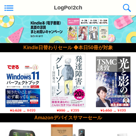
LogPo!2ch
Kindle日替わりセール ◆本日50冊が対象
¥1,628
→ ¥499
¥990
→ ¥399
¥1,650
→ ¥499
Amazonデバイスサマーセール