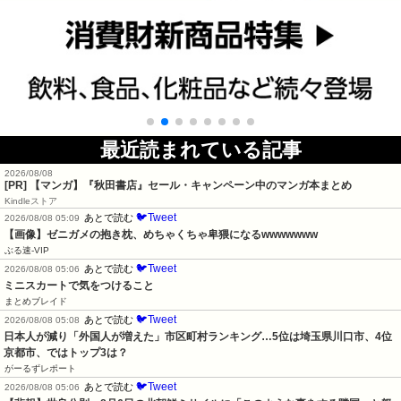
最近読まれている記事
2026/08/08
[PR] 【マンガ】『秋田書店』セール・キャンペーン中のマンガ本まとめ
Kindleストア
🐦Tweet
あとで読む
2026/08/08 05:09
【画像】ゼニガメの抱き枕、めちゃくちゃ卑猥になるwwwwwww
ぶる速-VIP
🐦Tweet
あとで読む
2026/08/08 05:06
ミニスカートで気をつけること
まとめブレイド
🐦Tweet
あとで読む
2026/08/08 05:08
日本人が減り「外国人が増えた」市区町村ランキング…5位は埼玉県川口市、4位
京都市、ではトップ3は？
がーるずレポート
🐦Tweet
あとで読む
2026/08/08 05:06