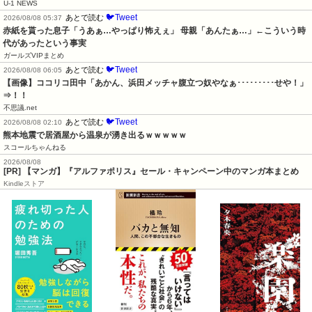
U-1 NEWS
🐦Tweet
あとで読む
2026/08/08 05:37
赤紙を貰った息子「うあぁ…やっぱり怖えぇ」 母親「あんたぁ…」←こういう時
代があったという事実
ガールズVIPまとめ
🐦Tweet
あとで読む
2026/08/08 06:05
【画像】ココリコ田中「あかん、浜田メッチャ腹立つ奴やなぁ･････････せや！」
⇒！！
不思議.net
🐦Tweet
あとで読む
2026/08/08 02:10
熊本地震で居酒屋から温泉が湧き出るｗｗｗｗｗ
スコールちゃんねる
2026/08/08
[PR] 【マンガ】『アルファポリス』セール・キャンペーン中のマンガ本まとめ
Kindleストア