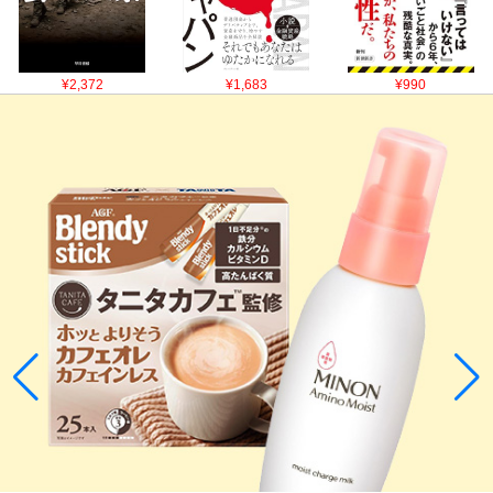
¥2,372
¥1,683
¥990