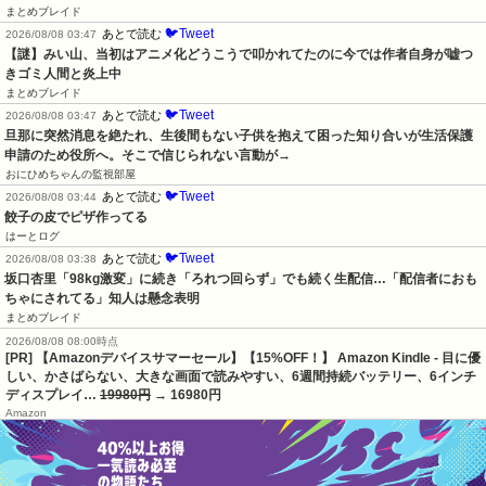
まとめブレイド
🐦Tweet
あとで読む
2026/08/08 03:47
【謎】みい山、当初はアニメ化どうこうで叩かれてたのに今では作者自身が嘘つ
きゴミ人間と炎上中
まとめブレイド
🐦Tweet
あとで読む
2026/08/08 03:47
旦那に突然消息を絶たれ、生後間もない子供を抱えて困った知り合いが生活保護
申請のため役所へ。そこで信じられない言動が→
おにひめちゃんの監視部屋
🐦Tweet
あとで読む
2026/08/08 03:44
餃子の皮でピザ作ってる
はーとログ
🐦Tweet
あとで読む
2026/08/08 03:38
坂口杏里「98kg激変」に続き「ろれつ回らず」でも続く生配信…「配信者におも
ちゃにされてる」知人は懸念表明
まとめブレイド
2026/08/08 08:00時点
[PR] 【Amazonデバイスサマーセール】【15%OFF！】 Amazon Kindle - 目に優
しい、かさばらない、大きな画面で読みやすい、6週間持続バッテリー、6インチ
ディスプレイ…
19980円
→ 16980円
Amazon