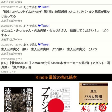
ああ言えばForYou
🐦Tweet
あとで読む
2026/08/07 23:42
『転生したらスライムだった件 第4期』89話感想 あちこちでバトルと思惑が重な
り合ってる
ああ言えばForYou
🐦Tweet
あとで読む
2026/08/07 21:00
ヤニねこ・みぃちゃん・のあ先輩・もちづきさん「結婚してください！」←どう
する？
ああ言えばForYou
🐦Tweet
あとで読む
2026/08/07 20:00
主人公の実父←強い　主人公の実姉←クソ強い　主人公の実兄←こいつ
ああ言えばForYou
2026/08/20 まで！
[PR]
【最大65%OFF】Amazon公式 Kindle本 サマーセール第2弾（アダルト・写
真集）『瀬戸環奈』他
Kindleストア
Kindle 最近の売れ筋本