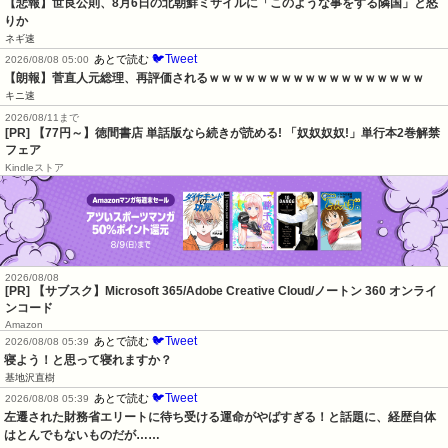
【悲報】世良公則、8月6日の北朝鮮ミサイルに「このような事をする隣国」と怒
りか
ネギ速
🐦Tweet
あとで読む
2026/08/08 05:00
【朗報】菅直人元総理、再評価されるｗｗｗｗｗｗｗｗｗｗｗｗｗｗｗｗｗｗ
キニ速
2026/08/11まで
[PR] 【77円～】徳間書店 単話版なら続きが読める! 「奴奴奴奴!」単行本2巻解禁
フェア
Kindleストア
2026/08/08
[PR] 【サブスク】Microsoft 365/Adobe Creative Cloud/ノートン 360 オンライ
ンコード
Amazon
🐦Tweet
あとで読む
2026/08/08 05:39
寝よう！と思って寝れますか？
基地沢直樹
🐦Tweet
あとで読む
2026/08/08 05:39
左遷された財務省エリートに待ち受ける運命がやばすぎる！と話題に、経歴自体
はとんでもないものだが……