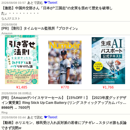
🐦Tweet
あとで読む
2026/08/08 03:57
【激怒】中国外交部さん「日本が“三国志”の史実を歪めて歴史を破壊し
た」・・・・・・・・・
なんJクエスト
2026/08/08
[PR] 【割引】タイムセール監視所『プロテイン』
Amazon
¥1,485
¥770
¥1,766
2026/08/08 08:00時点
[PR] 【Amazonデバイスサマーセール】【15%OFF！】 【2023年度グッドデザ
イン賞受賞】Ring Stick Up Cam Battery (リング スティックアップカム バッ…
8980円
→ 7600円
Ring
🐦Tweet
あとで読む
2026/08/08 03:44
【動画】ホリエモン、移民受け入れ反対派の若者にブチギレ→スタジオ誰も反論
できず沈黙w