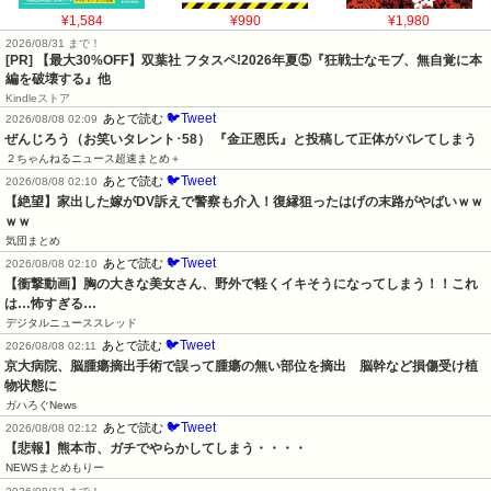
¥1,584
¥990
¥1,980
2026/08/31 まで！
[PR] 【最大30%OFF】双葉社 フタスペ!2026年夏⑤『狂戦士なモブ、無自覚に本
編を破壊する』他
Kindleストア
🐦Tweet
あとで読む
2026/08/08 02:09
ぜんじろう（お笑いタレント･58） 『金正恩氏』と投稿して正体がバレてしまう
２ちゃんねるニュース超速まとめ＋
🐦Tweet
あとで読む
2026/08/08 02:10
【絶望】家出した嫁がDV訴えで警察も介入！復縁狙ったはげの末路がやばいｗｗ
ｗｗ
気団まとめ
🐦Tweet
あとで読む
2026/08/08 02:10
【衝撃動画】胸の大きな美女さん、野外で軽くイキそうになってしまう！！これ
は…怖すぎる…
デジタルニューススレッド
🐦Tweet
あとで読む
2026/08/08 02:11
京大病院、脳腫瘍摘出手術で誤って腫瘍の無い部位を摘出　脳幹など損傷受け植
物状態に
ガハろぐNews
🐦Tweet
あとで読む
2026/08/08 02:12
【悲報】熊本市、ガチでやらかしてしまう・・・・
NEWSまとめもりー