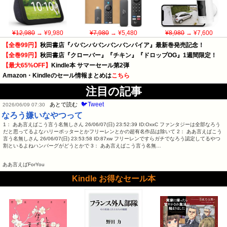
¥12,980
→ ¥9,980
¥7,980
→ ¥5,480
¥8,980
→ ¥7,600
【全巻99円】
秋田書店『ババンババンバンバンパイア』最新巻発売記念！
【全巻99円】
秋田書店『クローバー』『チキン』『ドロップOG』1週間限定！
【最大65%OFF】
Kindle本 サマーセール第2弾
Amazon・Kindleのセール情報まとめは
こちら
注目の記事
🐦Tweet
あとで読む
2026/06/09 07:30
なろう嫌いなやつって
1： ああ言えばこう言う名無しさん 26/06/07(日) 23:52:39 ID:OxxC ファンタジーは全部なろう
だと思ってるよなハリーポッターとかフリーレンとかの超有名作品は除いて 2： ああ言えばこう
言う名無しさん 26/06/07(日) 23:53:58 ID:87xw フリーレンですらガチでなろう認定してるやつ
割といるよねハンバーグがどうとかで 3： ああ言えばこう言う名無…
ああ言えばForYou
Kindle お得なセール本