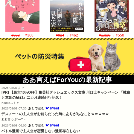
¥902
→ ¥368
¥924
→ ¥462
¥1,320
→ ¥550
ああ言えばForYouの最新記事
2026/08/31まで
[PR]
【最大40%OFF】集英社ダッシュエックス文庫 川口士キャンペーン 『戦狼
と軍姫の征戦』二カ月連続刊行記念！
Kindleストア
🐦Tweet
あとで読む
2026/08/08 07:30
デスノートの主人公がお前らだった時にありがちなことｗｗｗｗｗ
ああ言えばForYou
🐦Tweet
あとで読む
2026/08/08 06:00
バトル漫画で主人公が恋愛しない漫画存在しない