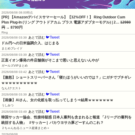
2026/08/08 08:00時点
[PR] 【Amazonデバイスサマーセール】【32%OFF！】 Ring Outdoor Cam
Plus Plug-In (リング アウトドアカム プラス 電源アダプターモデル) | 2…
12980
円
→ 8790円
Ring
🐦Tweet
あとで読む
2026/08/08 03:39
ドル円への日米協調介入、はじまる
まとめブレイド
🐦Tweet
あとで読む
2026/08/08 03:39
正直イオン爆発の件店舗側がそこまで悪いと思えないんやが
ガールズVIPまとめ
🐦Tweet
あとで読む
2026/08/08 03:42
【激怒】ショートスリーパーさん「寝たほうがいいのでは？」にガチでブチギレ
ｗｗｗｗｗｗｗｗｗｗ
なんJクエスト
🐦Tweet
あとで読む
2026/08/08 03:39
【画像】AIさん、女の化粧を取っ払ってしまう⇒結果ｗｗｗｗｗｗｗ
うしみつ
🐦Tweet
あとで読む
2026/08/08 03:49
韓国サッカー協会、性接待疑惑 日本人審判も含まれると報道 「Jリーグの審判を
統括する人物」   #サッカー |  バカウヨサカ豚どーすんのこれ？
２ちゃんねるニュース超速まとめ＋
2026/08/08