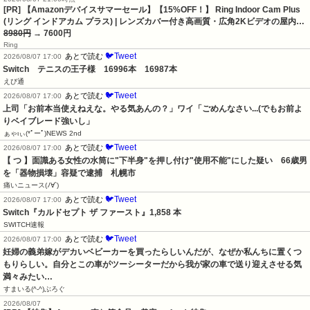
[PR] 【Amazonデバイスサマーセール】【15%OFF！】 Ring Indoor Cam Plus
(リング インドアカム プラス) | レンズカバー付き高画質・広角2Kビデオの屋内…
8980円
→ 7600円
Ring
🐦Tweet
あとで読む
2026/08/07 17:00
Switch　テニスの王子様　16996本　16987本
えび通
🐦Tweet
あとで読む
2026/08/07 17:00
上司「お前本当使えねえな。やる気あんの？」ワイ「ごめんなさい...(でもお前よ
りベイブレード強いし」
ぁゃιぃ(*ﾟーﾟ)NEWS 2nd
🐦Tweet
あとで読む
2026/08/07 17:00
【 つ 】面識ある女性の水筒に"下半身"を押し付け"使用不能"にした疑い　66歳男
を「器物損壊」容疑で逮捕　札幌市
痛いニュース(ﾉ∀`)
🐦Tweet
あとで読む
2026/08/07 17:00
Switch『カルドセプト ザ ファースト』1,858 本
SWITCH速報
🐦Tweet
あとで読む
2026/08/07 17:00
妊婦の義弟嫁がデカいベビーカーを買ったらしいんだが、なぜか私んちに置くつ
もりらしい。自分とこの車がツーシーターだから我が家の車で送り迎えさせる気
満々みたい…
すまいる(^-^)ぶろぐ
2026/08/07