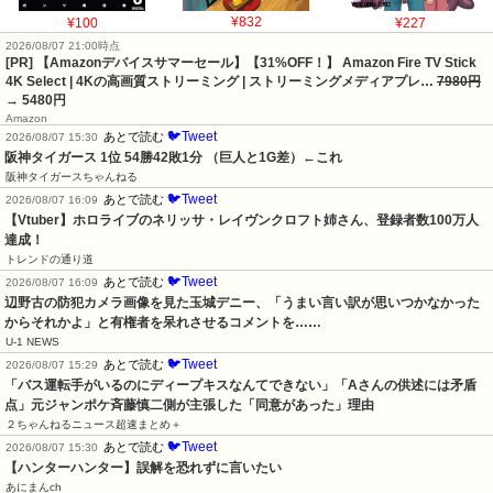
¥100
¥832
¥227
2026/08/07 21:00時点
[PR] 【Amazonデバイスサマーセール】【31%OFF！】 Amazon Fire TV Stick
4K Select | 4Kの高画質ストリーミング | ストリーミングメディアプレ…
7980円
→ 5480円
Amazon
🐦Tweet
あとで読む
2026/08/07 15:30
阪神タイガース 1位 54勝42敗1分 （巨人と1G差）←これ
阪神タイガースちゃんねる
🐦Tweet
あとで読む
2026/08/07 16:09
【Vtuber】ホロライブのネリッサ・レイヴンクロフト姉さん、登録者数100万人
達成！
トレンドの通り道
🐦Tweet
あとで読む
2026/08/07 16:09
辺野古の防犯カメラ画像を見た玉城デニー、「うまい言い訳が思いつかなかった
からそれかよ」と有権者を呆れさせるコメントを……
U-1 NEWS
🐦Tweet
あとで読む
2026/08/07 15:29
「バス運転手がいるのにディープキスなんてできない」「Aさんの供述には矛盾
点」元ジャンポケ斉藤慎二側が主張した「同意があった」理由
２ちゃんねるニュース超速まとめ＋
🐦Tweet
あとで読む
2026/08/07 15:30
【ハンターハンター】誤解を恐れずに言いたい
あにまんch