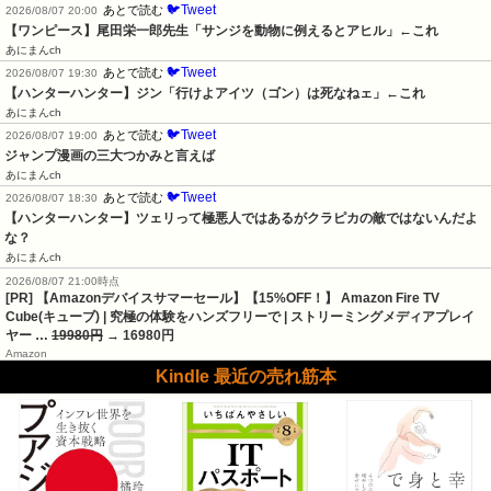
🐦Tweet
あとで読む
2026/08/07 20:00
【ワンピース】尾田栄一郎先生「サンジを動物に例えるとアヒル」←これ
あにまんch
🐦Tweet
あとで読む
2026/08/07 19:30
【ハンターハンター】ジン「行けよアイツ（ゴン）は死なねェ」←これ
あにまんch
🐦Tweet
あとで読む
2026/08/07 19:00
ジャンプ漫画の三大つかみと言えば
あにまんch
🐦Tweet
あとで読む
2026/08/07 18:30
【ハンターハンター】ツェリって極悪人ではあるがクラピカの敵ではないんだよ
な？
あにまんch
2026/08/07 21:00時点
[PR] 【Amazonデバイスサマーセール】【15%OFF！】 Amazon Fire TV
Cube(キューブ) | 究極の体験をハンズフリーで | ストリーミングメディアプレイ
ヤー …
19980円
→ 16980円
Amazon
Kindle 最近の売れ筋本