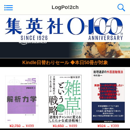
LogPo!2ch
Kindle日替わりセール ◆本日50冊が対象
¥2,750
→ ¥499
¥1,650
→ ¥499
¥924
→ ¥399