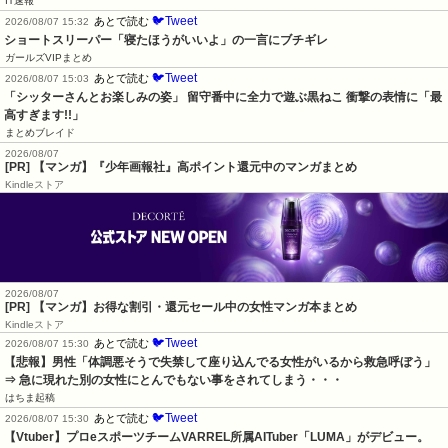
IT速報
🐦Tweet
あとで読む
2026/08/07 15:32
ショートスリーパー「寝たほうがいいよ」の一言にブチギレ
ガールズVIPまとめ
🐦Tweet
あとで読む
2026/08/07 15:03
「シッターさんとお楽しみの姿」 留守番中に全力で遊ぶ黒ねこ 衝撃の表情に「最
高すぎます!!」
まとめブレイド
2026/08/07
[PR] 【マンガ】『少年画報社』高ポイント還元中のマンガまとめ
Kindleストア
2026/08/07
[PR] 【マンガ】お得な割引・還元セール中の女性マンガ本まとめ
Kindleストア
🐦Tweet
あとで読む
2026/08/07 15:30
【悲報】男性「体調悪そうで失禁して座り込んでる女性がいるから救急呼ぼう」
⇒ 急に現れた別の女性にとんでもない事をされてしまう・・・
はちま起稿
🐦Tweet
あとで読む
2026/08/07 15:30
【Vtuber】プロeスポーツチームVARREL所属AITuber「LUMA」がデビュー。