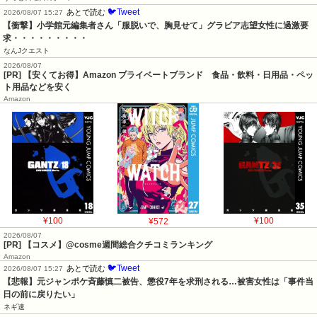
🐦Tweet
あとで読む
2026/08/07 15:27
【衝撃】小学館元編集者さん「服脱いで、胸見せて」グラビア志望女性に過激要
求・・・・・・・・・
なんJクエスト
2026/08/07
[PR] 【安くてお得】Amazon プライベートブランド 食品・飲料・日用品・ペッ
ト用品などを安く
Amazon
¥100
¥572
¥100
2026/08/07
[PR] 【コスメ】@cosme週間総合クチコミランキング
Amazon
🐦Tweet
あとで読む
2026/08/07 15:27
【悲報】元ジャンポケ斉藤慎二被告、懲役7年を求刑される…被害女性は「事件当
日の前に戻りたい」
ネギ速