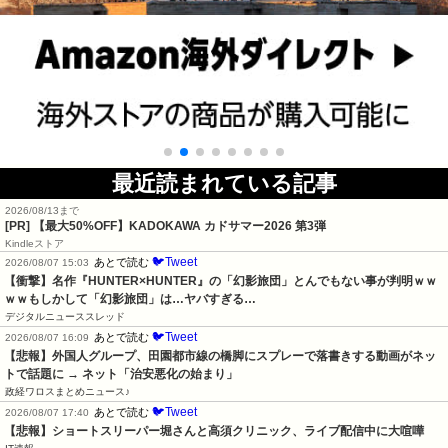
最近読まれている記事
2026/08/13まで
[PR]
【最大50%OFF】KADOKAWA カドサマー2026 第3弾
Kindleストア
🐦Tweet
あとで読む
2026/08/07 15:03
【衝撃】名作『HUNTER×HUNTER』の「幻影旅団」とんでもない事が判明ｗｗ
ｗｗもしかして「幻影旅団」は…ヤバすぎる…
デジタルニューススレッド
🐦Tweet
あとで読む
2026/08/07 16:09
【悲報】外国人グループ、田園都市線の橋脚にスプレーで落書きする動画がネッ
トで話題に → ネット「治安悪化の始まり」
政経ワロスまとめニュース♪
🐦Tweet
あとで読む
2026/08/07 17:40
【悲報】ショートスリーパー堀さんと高須クリニック、ライブ配信中に大喧嘩