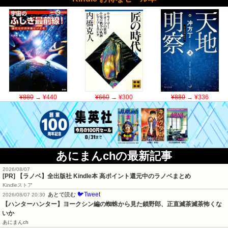
¥880
→ ¥440
¥660
→ ¥300
¥880
→ ¥336
あにまんchの最新記事
2026/08/07
[PR] 【ラノベ】全出版社 Kindle本 高ポイント還元中のラノベまとめ
Kindleストア
🐦Tweet
あとで読む
2026/08/07 20:30
【ハンターハンター】ヨークシン編の蜘蛛から見た鎖野郎、正直滅茶滅茶怖くな
いか
あにまんch