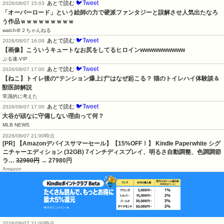
🐦Tweet
あとで読む
2026/08/07 15:03
「オーバーロード」という絵師の力で硬派ファンタジーと誤解させ人気出たなろ
う作品ｗｗｗｗｗｗｗｗｗ
watch＠２ちゃんねる
🐦Tweet
あとで読む
2026/08/07 16:09
【画像】こういうキュートなお尻をしてるヒロインwwwwwwwwww
ぶる速-VIP
🐦Tweet
あとで読む
2026/08/07 17:00
【ねこ】トイレ後の“テンション爆上げ”はなぜ起こる？ 猫のトイレハイ体験談＆
獣医師解説
常識的に考えた
🐦Tweet
あとで読む
2026/08/07 17:00
大谷が頑なに守備しない理由って何？
MLB NEWS
2026/08/07 21:00時点
[PR] 【Amazonデバイスサマーセール】【15%OFF！】 Kindle Paperwhite シグ
ニチャーエディション (32GB) 7インチディスプレイ、明るさ自動調整、色調調節
ラ…
32980円
→ 27980円
Amazon
2026/08/07 21:00時点