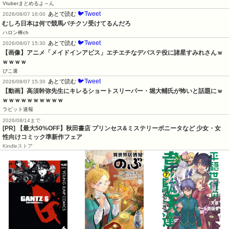
Vtuberまとめるよ～ん
🐦Tweet
あとで読む
2026/08/07 16:00
むしろ日本は何で競馬バチクソ受けてるんだろ
ハロン棒ch
🐦Tweet
あとで読む
2026/08/07 15:30
【画像】アニメ「メイドインアビス」エチエチなデバステ役に諸星すみれさんｗ
ｗｗｗｗ
ぴこ速
🐦Tweet
あとで読む
2026/08/07 15:30
【動画】高須幹弥先生にキレるショートスリーパー・堀大輔氏が怖いと話題にｗ
ｗｗｗｗｗｗｗｗｗｗ
ラビット速報
2026/08/14まで
[PR] 【最大50%OFF】秋田書店 プリンセス&ミステリーボニータなど 少女・女
性向けコミック準新作フェア
Kindleストア