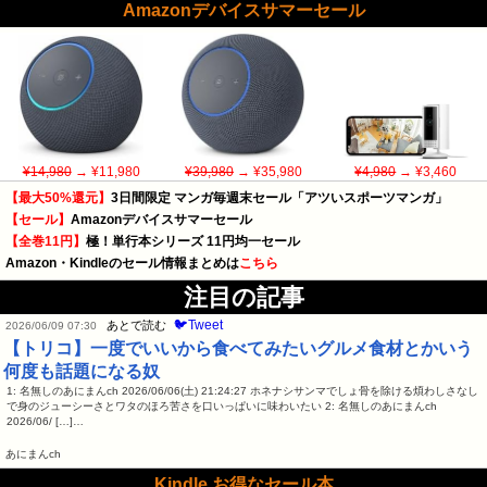
Amazonデバイスサマーセール
¥14,980
→ ¥11,980
¥39,980
→ ¥35,980
¥4,980
→ ¥3,460
【最大50%還元】
3日間限定 マンガ毎週末セール「アツいスポーツマンガ」
【セール】
Amazonデバイスサマーセール
【全巻11円】
極！単行本シリーズ 11円均一セール
Amazon・Kindleのセール情報まとめは
こちら
注目の記事
🐦Tweet
あとで読む
2026/06/09 07:30
【トリコ】一度でいいから食べてみたいグルメ食材とかいう
何度も話題になる奴
1: 名無しのあにまんch 2026/06/06(土) 21:24:27 ホネナシサンマでしょ骨を除ける煩わしさなし
で身のジューシーさとワタのほろ苦さを口いっぱいに味わいたい 2: 名無しのあにまんch
2026/06/ […]…
あにまんch
Kindle お得なセール本