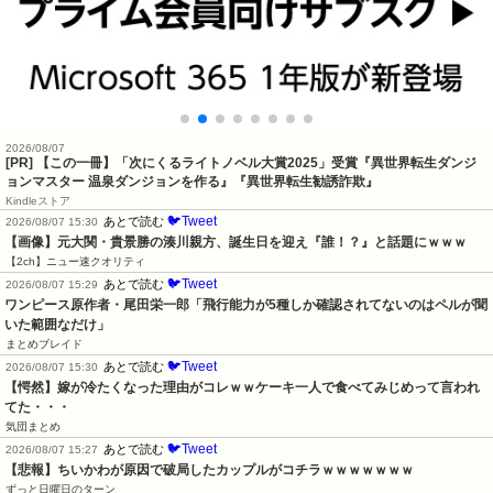
2026/08/07
[PR] 【この一冊】「次にくるライトノベル大賞2025」受賞『異世界転生ダンジ
ョンマスター 温泉ダンジョンを作る』『異世界転生勧誘詐欺』
Kindleストア
🐦Tweet
あとで読む
2026/08/07 15:30
【画像】元大関・貴景勝の湊川親方、誕生日を迎え『誰！？』と話題にｗｗｗ
【2ch】ニュー速クオリティ
🐦Tweet
あとで読む
2026/08/07 15:29
ワンピース原作者・尾田栄一郎「飛行能力が5種しか確認されてないのはペルが聞
いた範囲なだけ」
まとめブレイド
🐦Tweet
あとで読む
2026/08/07 15:30
【愕然】嫁が冷たくなった理由がコレｗｗケーキ一人で食べてみじめって言われ
てた・・・
気団まとめ
🐦Tweet
あとで読む
2026/08/07 15:27
【悲報】ちいかわが原因で破局したカップルがコチラｗｗｗｗｗｗｗ
ずっと日曜日のターン