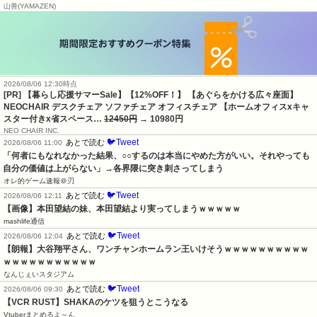
山善(YAMAZEN)
2026/08/06 12:30時点
[PR] 【暮らし応援サマーSale】【12%OFF！】 【あぐらをかける広々座面】
NEOCHAIR デスクチェア ソファチェア オフィスチェア 【ホームオフィスxキャ
スター付きx省スペース…
12450円
→ 10980円
NEO CHAIR INC.
🐦Tweet
あとで読む
2026/08/06 11:00
「何者にもなれなかった結果、○○するのは本当にやめた方がいい。それやっても
自分の価値は上がらない」→各界隈に突き刺さってしまう
オレ的ゲーム速報＠刃
🐦Tweet
あとで読む
2026/08/06 12:11
【画像】本田望結の妹、本田望結より実ってしまうｗｗｗｗｗ
mashlife通信
🐦Tweet
あとで読む
2026/08/06 12:04
【朗報】大谷翔平さん、ワンチャンホームラン王いけそうｗｗｗｗｗｗｗｗｗｗ
ｗｗｗｗｗｗｗｗｗｗｗ
なんじぇいスタジアム
🐦Tweet
あとで読む
2026/08/06 09:30
【VCR RUST】SHAKAのケツを狙うとこうなる
Vtuberまとめるよ～ん