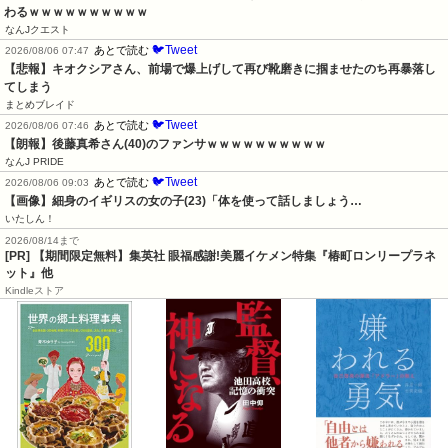
わるｗｗｗｗｗｗｗｗｗｗ
なんJクエスト
🐦Tweet
あとで読む
2026/08/06 07:47
【悲報】キオクシアさん、前場で爆上げして再び靴磨きに掴ませたのち再暴落し
てしまう
まとめブレイド
🐦Tweet
あとで読む
2026/08/06 07:46
【朗報】後藤真希さん(40)のファンサｗｗｗｗｗｗｗｗｗｗ
なんJ PRIDE
🐦Tweet
あとで読む
2026/08/06 09:03
【画像】細身のイギリスの女の子(23)「体を使って話しましょう…
いたしん！
2026/08/14まで
[PR] 【期間限定無料】集英社 眼福感謝!美麗イケメン特集『椿町ロンリープラネ
ット』他
Kindleストア