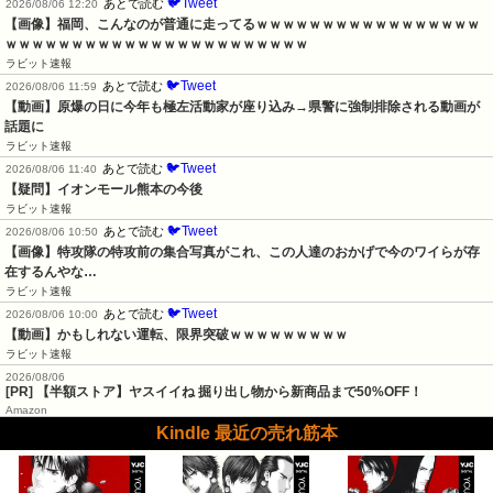
🐦Tweet
あとで読む
2026/08/06 12:20
【画像】福岡、こんなのが普通に走ってるｗｗｗｗｗｗｗｗｗｗｗｗｗｗｗｗｗ
ｗｗｗｗｗｗｗｗｗｗｗｗｗｗｗｗｗｗｗｗｗｗｗ
ラビット速報
🐦Tweet
あとで読む
2026/08/06 11:59
【動画】原爆の日に今年も極左活動家が座り込み→県警に強制排除される動画が
話題に
ラビット速報
🐦Tweet
あとで読む
2026/08/06 11:40
【疑問】イオンモール熊本の今後
ラビット速報
🐦Tweet
あとで読む
2026/08/06 10:50
【画像】特攻隊の特攻前の集合写真がこれ、この人達のおかげで今のワイらが存
在するんやな…
ラビット速報
🐦Tweet
あとで読む
2026/08/06 10:00
【動画】かもしれない運転、限界突破ｗｗｗｗｗｗｗｗｗ
ラビット速報
2026/08/06
[PR] 【半額ストア】ヤスイイね 掘り出し物から新商品まで50%OFF！
Amazon
Kindle 最近の売れ筋本