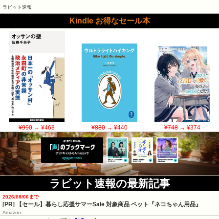
ラビット速報
Kindle お得なセール本
¥990
→ ¥468
¥880
→ ¥440
¥748
→ ¥374
ラビット速報の最新記事
2026/08/06まで
[PR]
【セール】暮らし応援サマーSale 対象商品 ペット『ネコちゃん用品』
Amazon