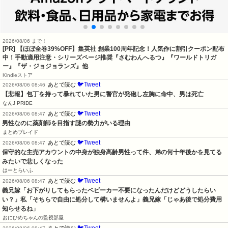
2026/08/06 まで！
[PR]
【ほぼ全巻39%OFF】集英社 創業100周年記念！人気作に割引クーポン配布
中！手動適用注意・シリーズページ推奨『さむわんへるつ』『ワールドトリガ
ー』『ザ・ジョジョランズ』他
Kindleストア
🐦Tweet
あとで読む
2026/08/06 08:46
【悲報】包丁を持って暴れていた男に警官が発砲し左胸に命中、男は死亡
なんJ PRIDE
🐦Tweet
あとで読む
2026/08/06 08:47
男性なのに薬剤師を目指す謎の勢力がいる理由
まとめブレイド
🐦Tweet
あとで読む
2026/08/06 08:47
保守的な主売アカウントの中身が独身高齢男性って件、弟の何十年後かを見てる
みたいで悲しくなった
はーとらいふ
🐦Tweet
あとで読む
2026/08/06 08:47
義兄嫁「お下がりしてもらったベビーカー不要になったんだけどどうしたらい
い？」私「そちらで自由に処分して構いませんよ」義兄嫁「じゃあ後で処分費用
知らせるね」
おにひめちゃんの監視部屋
🐦Tweet
あとで読む