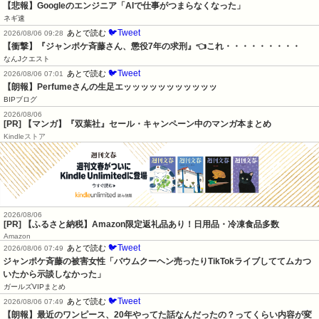
【悲報】Googleのエンジニア「AIで仕事がつまらなくなった」
ネギ速
🐦Tweet
あとで読む
2026/08/06 09:28
【衝撃】『ジャンポケ斉藤さん、懲役7年の求刑』👈これ・・・・・・・・・
なんJクエスト
🐦Tweet
あとで読む
2026/08/06 07:01
【朗報】Perfumeさんの生足エッッッッッッッッッッッ
BIPブログ
2026/08/06
[PR] 【マンガ】『双葉社』セール・キャンペーン中のマンガ本まとめ
Kindleストア
2026/08/06
[PR] 【ふるさと納税】Amazon限定返礼品あり！日用品・冷凍食品多数
Amazon
🐦Tweet
あとで読む
2026/08/06 07:49
ジャンポケ斉藤の被害女性「バウムクーヘン売ったりTikTokライブしててムカつ
いたから示談しなかった」
ガールズVIPまとめ
🐦Tweet
あとで読む
2026/08/06 07:49
【朗報】最近のワンピース、20年やってた話なんだったの？ってくらい内容が変