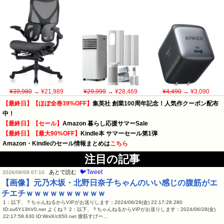
¥39,980
→ ¥21,989
¥29,999
→ ¥28,469
¥4,490
→ ¥3,090
【最終日】【ほぼ全巻39%OFF】
集英社 創業100周年記念！人気作クーポン配布
中！
【最終日】【セール】
Amazon 暮らし応援サマーSale
【最終日】【最大90%OFF】
Kindle本 サマーセール第1弾
Amazon・Kindleのセール情報まとめは
こちら
注目の記事
🐦Tweet
あとで読む
2026/06/09 07:10
【画像】元乃木坂・北野日奈子ちゃんのいい感じの腹筋がエ
チエチｗｗｗｗｗｗｗｗｗｗ
1：以下、？ちゃんねるからVIPがお送りします：2024/06/28(金) 22:17:28.280
ID:xu6Y13hV0.net よくね？ 2：以下、？ちゃんねるからVIPがお送りします：2024/06/28(金)
22:17:58.630 ID:WniX/c650.net 腹筋すげー…