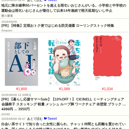
2026/08/06 08:47
地元に降水確率80パーセントを超える雨乞いおじさんがいる。小学校と中学校の
運動会は雨乞いおじさんが着任して以来14年連続で雨天延期ないし中止
怒り新党
2026/08/06
[PR] 【特集】定期おトク便ではじめる防災備蓄 ローリングストック特集
Amazon
¥1,800
¥1,089
¥1,034
2026/08/06 12:30時点
[PR] 【暮らし応援サマーSale】【10%OFF！】 CICINELL ミーティングチェア
会議椅子 スタッキング 軽量 メッシュ ループ脚 ワークチェア 休憩室 ブラック …
4390円
→ 3950円
arcraiz
🐦Tweet
あとで読む
2026/08/06 08:47
出会い系サイトで知り合った女性に振られ、チャット仲間とも距離を置かれてい