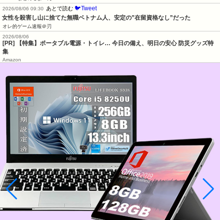
🐦Tweet
あとで読む
2026/08/06 09:30
女性を殺害し山に捨てた無職ベトナム人、安定の”在留資格なし”だった
オレ的ゲーム速報＠刃
2026/08/06
[PR] 【特集】ポータブル電源・トイレ… 今日の備え、明日の安心 防災グッズ特
集
Amazon