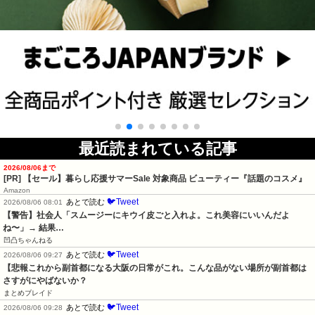
最近読まれている記事
2026/08/06まで
[PR]
【セール】暮らし応援サマーSale 対象商品 ビューティー『話題のコスメ』
Amazon
🐦Tweet
あとで読む
2026/08/06 08:01
【警告】社会人「スムージーにキウイ皮ごと入れよ。これ美容にいいんだよ
ね〜」→ 結果…
凹凸ちゃんねる
🐦Tweet
あとで読む
2026/08/06 09:27
【悲報これから副首都になる大阪の日常がこれ。こんな品がない場所が副首都は
さすがにやばないか？
まとめブレイド
🐦Tweet
あとで読む
2026/08/06 09:28