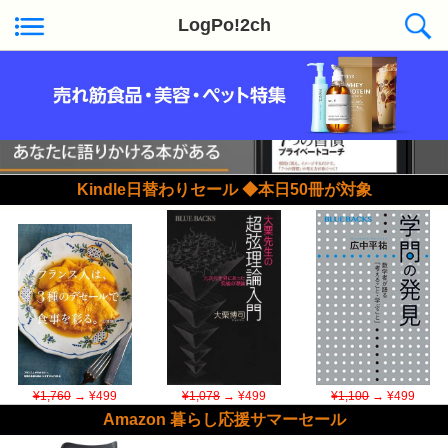
LogPo!2ch
Kindle日替わりセール ◆本日50冊が対象
¥1,760
→ ¥499
¥1,078
→ ¥499
¥1,100
→ ¥499
Amazon 暮らし応援サマーセール