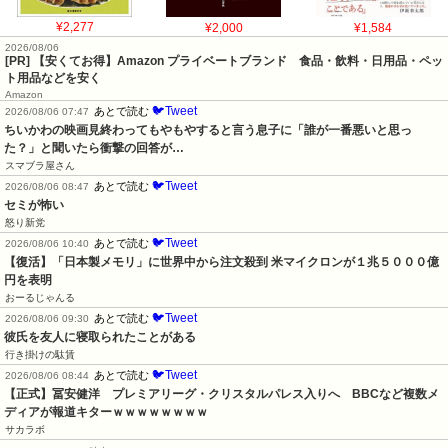
¥2,277
¥2,000
¥1,584
2026/08/06
[PR] 【安くてお得】Amazon プライベートブランド 食品・飲料・日用品・ペッ
ト用品などを安く
Amazon
🐦Tweet
あとで読む
2026/08/06 07:47
ちいかわの映画見終わってもやもやすると言う息子に「誰が一番悪いと思っ
た？」と聞いたら衝撃の回答が…
スマブラ屋さん
🐦Tweet
あとで読む
2026/08/06 08:47
セミが怖い
怒り新党
🐦Tweet
あとで読む
2026/08/06 10:40
【復活】「日本製メモリ」に世界中から注文殺到 米マイクロンが１兆５０００億
円を表明
おーるじゃんる
🐦Tweet
あとで読む
2026/08/06 09:30
彼氏を友人に寝取られたことがある
行き掛けの駄賃
🐦Tweet
あとで読む
2026/08/06 08:44
【正式】冨安健洋　プレミアリーグ・クリスタルパレス入りへ　BBCなど複数メ
ディアが報道キターｗｗｗｗｗｗｗｗ
サカラボ