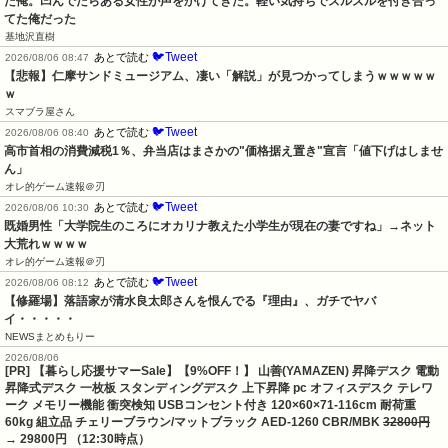
た俺。凹んでたらある女性が声をかけてきた。軽い気持ちでズルズルを付き合っ
てた俺だった
基地沢直樹
🐦Tweet
あとで読む
2026/08/06 08:47
【悲報】仁摩サンドミュージアム、凄い「解説」が見つかってしまうｗｗｗｗｗ
ｗ
スマブラ屋さん
🐦Tweet
あとで読む
2026/08/06 08:40
高市首相の消費減税1％、弁当店はまさかの"価格据え置き"宣言「値下げはしませ
ん」
オレ的ゲーム速報＠刃
🐦Tweet
あとで読む
2026/08/06 10:30
既婚男性「大学院生のころにオカリナ教えた小学生が現在の妻ですね」→ネット
大荒れｗｗｗｗ
オレ的ゲーム速報＠刃
🐦Tweet
あとで読む
2026/08/06 08:12
【修羅場】落語家が清水良太郎さんを恨んでる『理由』、ガチでヤバ
イ・・・・・
NEWSまとめもりー
2026/08/06
[PR] 【暮らし応援サマーSale】【9%OFF！】 山善(YAMAZEN) 昇降デスク 電動
昇降式デスク 一枚板 スタンディングデスク 上下昇降 pc オフィスデスク テレワ
ーク メモリー機能 衝突検知 USBコンセント付き 120×60×71-116cm 耐荷重
60kg 組立品 チェリーブラウン/マットブラック AED-1260 CBR/MBK
32800円
→ 29800円 （12:30時点）