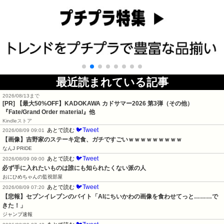
最近読まれている記事
2026/08/13まで
[PR]
【最大50%OFF】KADOKAWA カドサマー2026 第3弾（その他）
『Fate/Grand Order material』他
Kindleストア
🐦Tweet
あとで読む
2026/08/09 09:01
【画像】吉野家のステーキ定食、ガチですごいｗｗｗｗｗｗｗｗｗ
なんJ PRIDE
🐦Tweet
あとで読む
2026/08/09 09:00
必ず手に入れたいものは誰にも知られたくない派の人
おにひめちゃんの監視部屋
🐦Tweet
あとで読む
2026/08/09 07:20
【悲報】セブンイレブンのバイト「AIにちいかわの画像を食わせてっと………で
きた！」
ジャンプ速報