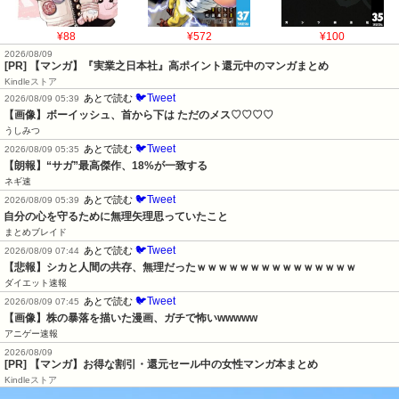
¥88
¥572
¥100
2026/08/09
[PR] 【マンガ】『実業之日本社』高ポイント還元中のマンガまとめ
Kindleストア
🐦Tweet
あとで読む
2026/08/09 05:39
【画像】ボーイッシュ、首から下は ただのメス♡♡♡♡
うしみつ
🐦Tweet
あとで読む
2026/08/09 05:35
【朗報】“サガ”最高傑作、18%が一致する
ネギ速
🐦Tweet
あとで読む
2026/08/09 05:39
自分の心を守るために無理矢理思っていたこと
まとめブレイド
🐦Tweet
あとで読む
2026/08/09 07:44
【悲報】シカと人間の共存、無理だったｗｗｗｗｗｗｗｗｗｗｗｗｗｗｗ
ダイエット速報
🐦Tweet
あとで読む
2026/08/09 07:45
【画像】株の暴落を描いた漫画、ガチで怖いwwwww
アニゲー速報
2026/08/09
[PR] 【マンガ】お得な割引・還元セール中の女性マンガ本まとめ
Kindleストア