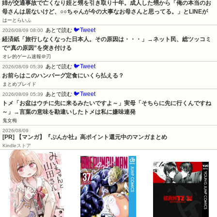
姉が交通事故で亡くなり姪と甥を引き取り十年。成人した甥から「俺の本当のお
母さんは居ないけど、○○ちゃんが今の大事なお母さんと思ってる。」とLINEが
はーとらいふ
🐦Tweet
あとで読む
2026/08/09 08:00
経済紙「旅行しなくなった日本人。その原因は・・・」→ネット民、総ツッコミ
で“真の原因”を突き付ける
オレ的ゲーム速報＠刃
🐦Tweet
あとで読む
2026/08/09 05:39
お前らはこのハンバーグ定食にいくら払える？
まとめブレイド
🐦Tweet
あとで読む
2026/08/09 05:39
トメ「お盆はウチに先に来るみたいですよ～」実母「そちらに先に行くんですね
～」→言葉の意味を勘違いしたトメは私に嫌味連発
鬼女梅
2026/08/09
[PR] 【マンガ】『ぶんか社』高ポイント還元中のマンガまとめ
Kindleストア