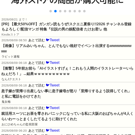
2026/08/21 まで！
[PR] 【最大50%OFF】ガンガン読もうぜ!スクエニ夏祭り!!2026 チャンネル登録
もよろしく!配信マンガ 特集『伝説の男の娘配信者 たけお君!』他
Kindleストア
🐦Tweet
あとで読む
2026/08/09 08:50
【画像】リアルみいちゃん、とんでもない格好でイベント出演するwwwwwwww
ww
ラビット速報
🐦Tweet
あとで読む
2026/08/09 06:18
【衝撃】5年前お前ら「AIイラストすげぇ！これもう人間のイラストレーターいら
ねぇだろ！」→結果ｗｗｗｗｗｗｗｗｗｗ
なんJクエスト
🐦Tweet
あとで読む
2026/08/09 06:18
息子嫁が里帰り出産しない事に息子嫁母が怒り「里帰りするよう説得してくれ」
と私に電話をかけてきた
鬼女梅
🐦Tweet
あとで読む
2026/08/09 06:18
就活用スーツにお茶を零されパニックになっている私に大阪のおばちゃんが4人く
らいわーっとまくしたてるように助けてくれた
おにひめちゃんの監視部屋
🐦Tweet
あとで読む
2026/08/09 06:20