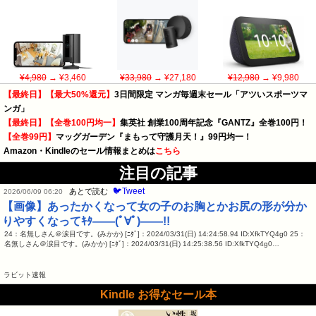
¥4,980
→ ¥3,460
¥33,980
→ ¥27,180
¥12,980
→ ¥9,980
【最終日】【最大50%還元】
3日間限定 マンガ毎週末セール「アツいスポーツマ
ンガ」
【最終日】【全巻100円均一】
集英社 創業100周年記念『GANTZ』全巻100円！
【全巻99円】
マッグガーデン『まもって守護月天！』99円均一！
Amazon・Kindleのセール情報まとめは
こちら
注目の記事
🐦Tweet
あとで読む
2026/06/09 06:20
【画像】あったかくなって女の子のお胸とかお尻の形が分か
りやすくなってｷﾀ――(ﾟ∀ﾟ)――!!
24：名無しさん＠涙目です。(みかか) [ﾆﾀﾞ]：2024/03/31(日) 14:24:58.94 ID:XfkTYQ4g0 25：
名無しさん＠涙目です。(みかか) [ﾆﾀﾞ]：2024/03/31(日) 14:25:38.56 ID:XfkTYQ4g0…
ラビット速報
Kindle お得なセール本