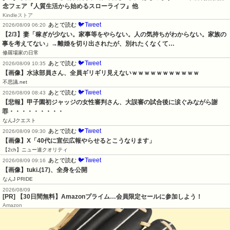
念フェア『人質生活から始めるスローライフ』他
Kindleストア
🐦Tweet
あとで読む
2026/08/09 06:20
【2/3】妻「稼ぎが少ない。家事等をやらない。人の気持ちがわからない。家族の
事を考えてない」→離婚を切り出されたが、別れたくなくて…
修羅場家の日常
🐦Tweet
あとで読む
2026/08/09 10:35
【画像】水泳部員さん、全員ギリギリ見えないｗｗｗｗｗｗｗｗｗｗｗ
不思議.net
🐦Tweet
あとで読む
2026/08/09 08:43
【悲報】甲子園初ジャッジの女性審判さん、大誤審の試合後に涙ぐみながら謝
罪・・・・・・・・・
なんJクエスト
🐦Tweet
あとで読む
2026/08/09 09:30
【画像】X「40代に宣伝広報やらせるとこうなります」
【2ch】ニュー速クオリティ
🐦Tweet
あとで読む
2026/08/09 09:16
【画像】tuki.(17)、全身を公開
なんJ PRIDE
2026/08/09
[PR] 【30日間無料】Amazonプライム…会員限定セールに参加しよう！
Amazon