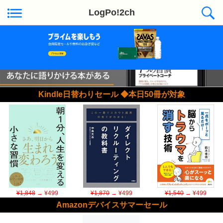
LogPo!2ch
Kindle日替わりセール ◆本日50冊が対象
¥1,848
→ ¥499
¥1,870
→ ¥499
¥1,540
→ ¥499
Amazonデバイスサマーセール