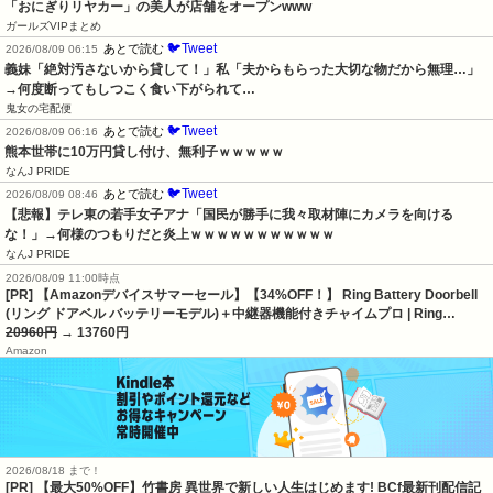
「おにぎりリヤカー」の美人が店舗をオープンwww
ガールズVIPまとめ
🐦Tweet
あとで読む
2026/08/09 06:15
義妹「絶対汚さないから貸して！」私「夫からもらった大切な物だから無理…」
→何度断ってもしつこく食い下がられて…
鬼女の宅配便
🐦Tweet
あとで読む
2026/08/09 06:16
熊本世帯に10万円貸し付け、無利子ｗｗｗｗｗ
なんJ PRIDE
🐦Tweet
あとで読む
2026/08/09 08:46
【悲報】テレ東の若手女子アナ「国民が勝手に我々取材陣にカメラを向ける
な！」→何様のつもりだと炎上ｗｗｗｗｗｗｗｗｗｗｗ
なんJ PRIDE
2026/08/09 11:00時点
[PR] 【Amazonデバイスサマーセール】【34%OFF！】 Ring Battery Doorbell
(リング ドアベル バッテリーモデル)＋中継器機能付きチャイムプロ | Ring…
20960円
→ 13760円
Amazon
2026/08/18 まで！
[PR] 【最大50%OFF】竹書房 異世界で新しい人生はじめます! BCf最新刊配信記