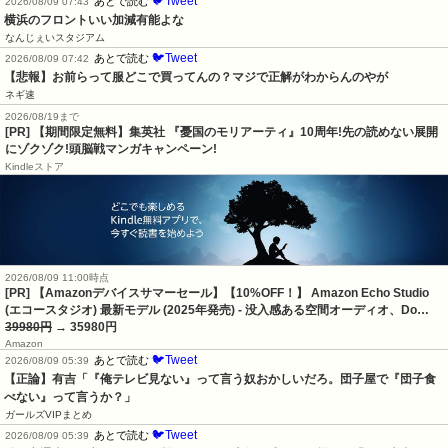
🐦Tweet
あとで読む
2026/08/09 07:43
横浜のフロントいい加減有能よな
なんじぇいスタジアム
🐦Tweet
あとで読む
2026/08/09 07:42
【悲報】お前らって服どこで買ってんの？マジで正解がわからんのやが
ネギ速
2026/08/19まで
[PR] 【期間限定無料】集英社 『憂国のモリアーティ』10周年!先の読めない展開
にゾクゾク!頭脳戦マンガキャンペーン!
Kindleストア
2026/08/09 11:00時点
[PR] 【Amazonデバイスサマーセール】【10%OFF！】 Amazon Echo Studio
(エコースタジオ) 最新モデル (2025年発売) - 没入感ある空間オーディオ、Do…
39980円
→ 35980円
Amazon
🐦Tweet
あとで読む
2026/08/09 05:39
【正論】有吉「『俺テレビ見ない』って言う奴おかしいだろ。団子屋で『団子食
べない』って言うか？」
ガールズVIPまとめ
🐦Tweet
あとで読む
2026/08/09 05:39