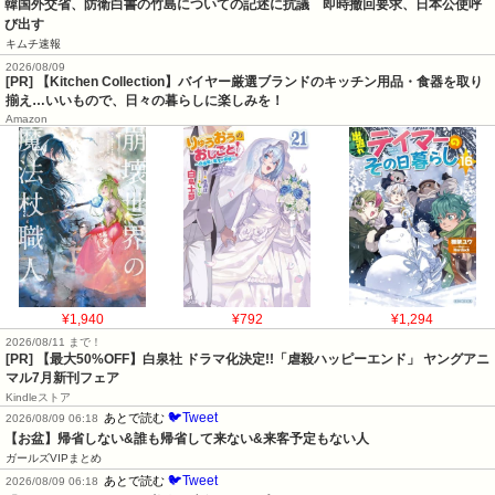
韓国外交省、防衛白書の竹島についての記述に抗議　即時撤回要求、日本公使呼
び出す
キムチ速報
2026/08/09
[PR] 【Kitchen Collection】バイヤー厳選ブランドのキッチン用品・食器を取り
揃え…いいもので、日々の暮らしに楽しみを！
Amazon
¥1,940
¥792
¥1,294
2026/08/11 まで！
[PR] 【最大50%OFF】白泉社 ドラマ化決定!!「虐殺ハッピーエンド」 ヤングアニ
マル7月新刊フェア
Kindleストア
🐦Tweet
あとで読む
2026/08/09 06:18
【お盆】帰省しない&誰も帰省して来ない&来客予定もない人
ガールズVIPまとめ
🐦Tweet
あとで読む
2026/08/09 06:18