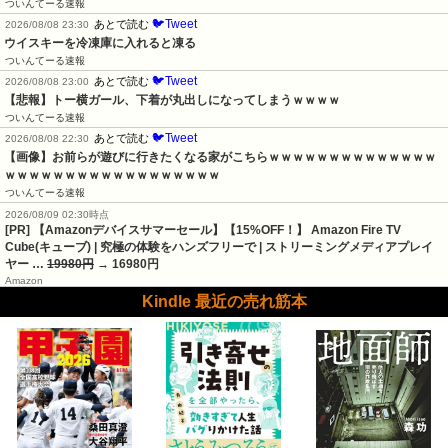
ついんてーる速報
🐦Tweet
あとで読む
2026/08/08 23:30
ウイスキーを冷凍庫に入れると凍る
ついんてーる速報
🐦Tweet
あとで読む
2026/08/08 23:00
【悲報】トー横ガール、下着が丸出しになってしまうｗｗｗｗ
ついんてーる速報
🐦Tweet
あとで読む
2026/08/08 22:30
【画像】お前らが遊びに行きたくなる家がこちらｗｗｗｗｗｗｗｗｗｗｗｗｗｗ
ｗｗｗｗｗｗｗｗｗｗｗｗｗｗｗｗｗｗ
ついんてーる速報
2026/08/09 02:30時点
[PR] 【Amazonデバイスサマーセール】【15%OFF！】 Amazon Fire TV
Cube(キューブ) | 究極の体験をハンズフリーで | ストリーミングメディアプレイ
ヤー …
19980円
→ 16980円
Amazon
Kindle 最近の売れ筋本