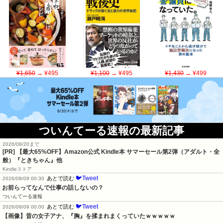
¥1,650
→ ¥495
¥1,100
→ ¥495
¥1,430
→ ¥499
ついんてーる速報の最新記事
2026/08/20まで
[PR]
【最大65%OFF】Amazon公式 Kindle本 サマーセール第2弾（アダルト・全
般）『ときちゃん』他
Kindleストア
🐦Tweet
あとで読む
2026/08/09 00:30
お前らってなんで仕事の話しないの？
ついんてーる速報
🐦Tweet
あとで読む
2026/08/09 00:00
【画像】昔の女子アナ、『胸』を揉まれまくっていたｗｗｗｗｗ