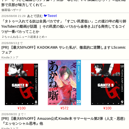
形で旦那が味方してくれて…
修羅場ハザード
🐦Tweet
あとで読む
2026/08/08 21:29
「タトゥー入れてる奴は全員バカです」「すごい民度低い」この道23年の彫り師
YouTuberの動画が話題   |  その民度の低いバカから金巻き上げる商売してるコイ
ツが一番バカってことか
２ちゃんねるニュース超速まとめ＋
2026/08/13まで
[PR] 【最大50%OFF】KADOKAWA サレた私が、徹底的に逆襲します LScomic
フェア
Kindleストア
¥100
¥572
¥100
2026/08/20 まで！
[PR]
【最大65%OFF】Amazon公式 Kindle本 サマーセール第2弾（人文・思想）
『エッセンシャル思考』他
Kindleストア