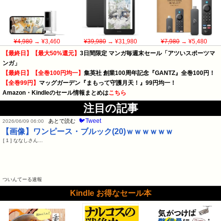
¥4,980
→ ¥3,460
¥39,980
→ ¥31,980
¥7,980
→ ¥5,480
【最終日】【最大50%還元】
3日間限定 マンガ毎週末セール「アツいスポーツマ
ンガ」
【最終日】【全巻100円均一】
集英社 創業100周年記念『GANTZ』全巻100円！
【全巻99円】
マッグガーデン『まもって守護月天！』99円均一！
Amazon・Kindleのセール情報まとめは
こちら
注目の記事
🐦Tweet
あとで読む
2026/06/09 06:00
【画像】ワンピース・ブルック(20)ｗｗｗｗｗｗ
[ 1 ] ななしさん…
ついんてーる速報
Kindle お得なセール本