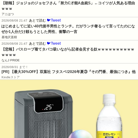
【朗報】ジョジョのジョセフさん「努力C才能A血統S」←コイツが人気ある理由
ｗｗｗ
アニはつ
🐦Tweet
あとで読む
2026/08/08 21:47
はじめましてに近い40代後半男性とランチ。だがランチ奢るって言ってたのにな
ぜか1人分だけ頼もうとした男性、衝撃の一言
基地沢直樹
🐦Tweet
あとで読む
2026/08/08 21:47
【悲報】バスローブ着てタバコ吸いながら記者会見する奴ｗｗｗｗｗｗｗｗｗｗ
ｗｗｗｗ
なんJ PRIDE
2026/08/31 まで！
[PR] 【最大30%OFF】双葉社 フタスペ!2026年夏③『その門番、最強につき』他
Kindleストア