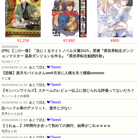
¥1,259
¥3,960
¥880
2026/08/09
[PR] 【この一冊】「次にくるライトノベル大賞2025」受賞『異世界転生ダンジ
ョンマスター 温泉ダンジョンを作る』『異世界転生勧誘詐欺』
Kindleストア
🐦Tweet
あとで読む
2026/08/08 22:40
【悲報】楽天モバイルさんww9月末に人権を失う模様wwwww
キニ速
🐦Tweet
あとで読む
2026/08/08 21:30
【モンハンワイルズ】スチームのレビュー以上に信じられる評価ってないだろ？
モンハンまとめ速報
🐦Tweet
あとで読む
2026/08/08 21:50
左ハンドル車のデメリット、意外と少ない
思考ちゃんねる
🐦Tweet
あとで読む
2026/08/08 21:50
【うわぁ…】3年間付き合って初めての旅行、結果がこれｗｗｗｗ
気団まとめ
🐦Tweet
あとで読む
2026/08/08 21:50