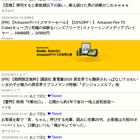
【悲報】帰宅すると家政婦以下の扱い…耐え続けた男の決断がこれｗｗｗｗ
キスログ
2026/08/09 02:30時点
[PR] 【Amazonデバイスサマーセール】【15%OFF！】 Amazon Fire TV
Cube(キューブ) | 究極の体験をハンズフリーで | ストリーミングメディアプレイ
ヤー …
19980円
→ 16980円
Amazon
2026/08/13 まで！
[PR] 【期間限定無料】講談社 夏電書2026 異世界でも翻弄されっぱなし!? かわい
い女の子が魅力の異世界ラブコメマンガ特集!『ダンジョンエルフ』他
Kindleストア
🐦Tweet
あとで読む
2026/08/08 21:49
【驚愕】映画『8番出口』、公開から約1年で金ロー地上波初放送へ
ネギ速
🐦Tweet
あとで読む
2026/08/08 21:47
お客様を影で「君、ちゃん」呼びする先輩。因みに先輩20代、お客様は大抵50オ
ーバーくらい。口癖はいつも「俺がキレてやった」
はーとらいふ
🐦Tweet
あとで読む
2026/08/08 21:48