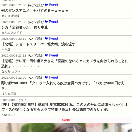
🐦Tweet
あとで読む
2026/08/08 21:30
例のダンスアニメ、ヤバすぎるｗｗｗｗｗ
カンダタ速報
🐦Tweet
あとで読む
2026/08/08 21:30
シカ「全部喰った」 祭り中止
まとめブレイド
🐦Tweet
あとで読む
2026/08/08 23:12
【悲報】ショートスリーパー堀大輔、涙を流す
ネギ速
🐦Tweet
あとで読む
2026/08/08 23:12
【悲報】テレ東・田中瞳アナさん「面識のない方々にカメラを向けられることに
恐怖」・・・・・・・・・
なんJクエスト
🐦Tweet
あとで読む
2026/08/08 22:00
彫り師YouTuber 「タトゥー入れてる奴は全員バカです」「バカは5000円が好
き」
はちま起稿
2026/08/13 まで！
[PR] 【期間限定無料】講談社 夏電書2026 私、この人のために頑張っちゃう! オ
フィスが楽しくなる社会人ラブ特集『高坂社長は我慢できない』他
Kindleストア
¥490