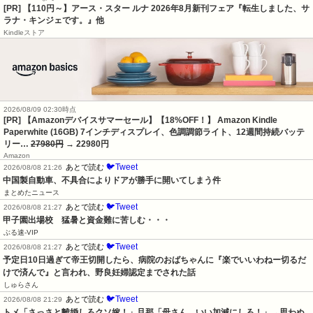
[PR] 【110円～】アース・スター ルナ 2026年8月新刊フェア『転生しました、サ
ラナ・キンジェです。』他
Kindleストア
2026/08/09 02:30時点
[PR] 【Amazonデバイスサマーセール】【18%OFF！】 Amazon Kindle
Paperwhite (16GB) 7インチディスプレイ、色調調節ライト、12週間持続バッテ
リー…
27980円
→ 22980円
Amazon
🐦Tweet
あとで読む
2026/08/08 21:26
中国製自動車、不具合によりドアが勝手に開いてしまう件
まとめたニュース
🐦Tweet
あとで読む
2026/08/08 21:27
甲子園出場校　猛暑と資金難に苦しむ・・・
ぶる速-VIP
🐦Tweet
あとで読む
2026/08/08 21:27
予定日10日過ぎて帝王切開したら、病院のおばちゃんに『楽でいいわねー切るだ
けで済んで』と言われ、野良妊婦認定までされた話
しゅらさん
🐦Tweet
あとで読む
2026/08/08 21:29
トメ「さっさと離婚しろクソ嫁！」旦那「母さん、いい加減にしろ！」→思わぬ