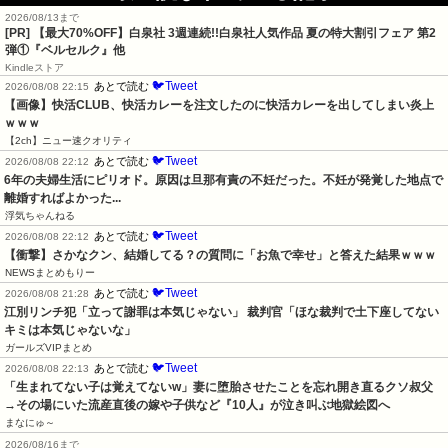
2026/08/13まで
[PR]
【最大70%OFF】白泉社 3週連続!!白泉社人気作品 夏の特大割引フェア 第2
弾①『ベルセルク』他
Kindleストア
🐦Tweet
あとで読む
2026/08/08 22:15
【画像】快活CLUB、快活カレーを注文したのに快活カレーを出してしまい炎上
ｗｗｗ
【2ch】ニュー速クオリティ
🐦Tweet
あとで読む
2026/08/08 22:12
6年の夫婦生活にピリオド。原因は旦那有責の不妊だった。不妊が発覚した地点で
離婚すればよかった...
浮気ちゃんねる
🐦Tweet
あとで読む
2026/08/08 22:12
【衝撃】さかなクン、結婚してる？の質問に「お魚で幸せ」と答えた結果ｗｗｗ
NEWSまとめもりー
🐦Tweet
あとで読む
2026/08/08 21:28
江別リンチ犯「立って謝罪は本気じゃない」 裁判官「ほな裁判で土下座してない
キミは本気じゃないな」
ガールズVIPまとめ
🐦Tweet
あとで読む
2026/08/08 22:13
「生まれてない子は覚えてないw」妻に堕胎させたことを忘れ開き直るクソ叔父
→その場にいた流産直後の嫁や子供など『10人』が泣き叫ぶ地獄絵図へ
まなにゅ～
2026/08/16まで