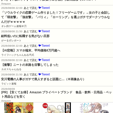
Amazon
🐦Tweet
あとで読む
2026/08/08 22:00
「ソウルライクの恋愛ゲーム作りました！フリーゲームです」→女の子と会話し
て「弱攻撃」「強攻撃」「パリィ」「ローリング」を選ぶガチでダークソウルな
んだがｗｗｗｗｗ
オレ的ゲーム速報＠刃
🐦Tweet
あとで読む
2026/08/08 21:50
給料低いのに転職する気がない旦那
がーるずレポート
🐦Tweet
あとで読む
2026/08/08 22:00
【AI悲報】スマホ端末、平均価格8万円超へ
ライフハックちゃんねる弐式
🐦Tweet
あとで読む
2026/08/08 22:00
【衝撃】ニートの末路を目撃してしまった
カオスちゃんねる
🐦Tweet
あとで読む
2026/08/08 21:50
安川電機の人事がガチで美人すぎると話題に…（※画像あり）
ラビット速報
2026/08/09
[PR] 【安くてお得】Amazon プライベートブランド 食品・飲料・日用品・ペッ
ト用品などを安く
Amazon