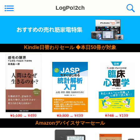
LogPo!2ch
Kindle日替わりセール ◆本日50冊が対象
¥1,100
→ ¥499
¥3,300
→ ¥499
¥748
→ ¥199
Amazonデバイスサマーセール