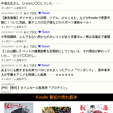
中居正広さん、ひそかに◯◯していた・・・
オレ的ゲーム速報＠刃
🐦Tweet
あとで読む
2026/08/07 12:30
【激安速報】ダイヤモンドの功罪、リアル、ひゃくえむ。などがKindleで実質半
額に！ついに完結、新テニスの王子様などのスポーツ漫画セール！
オレ的ゲーム速報＠刃
🐦Tweet
あとで読む
2026/08/07 12:00
小学校講師、とんでもない所からのタレコミがあり児童ポルノ禁止法違反で逮捕
オレ的ゲーム速報＠刃
🐦Tweet
あとで読む
2026/08/07 11:30
【これは酷い】ペットの健康診断を定期的にしていない人、その理由が終わって
いた…「だって◯◯だし」
オレ的ゲーム速報＠刃
🐦Tweet
あとで読む
2026/08/07 11:00
あまりにも酷すぎる出来でバカにされまくったアニメ『ワンダンス』、原作者本
人が手書きアニメを投稿した結果・・・ｗｗｗｗｗｗ
オレ的ゲーム速報＠刃
2026/08/07
[PR] 【割引】タイムセール監視所『プロテイン』
Amazon
Kindle 最近の売れ筋本