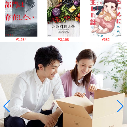
¥1,584
¥3,168
¥682