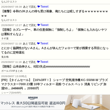
なんJクエスト
🐦Tweet
あとで読む
2026/08/07 08:38
【衝撃】令和のJKさんの待ち受け画像、俺たちには眩しすぎるｗｗｗｗｗｗｗｗ
ｗｗ
なんJクエスト
🐦Tweet
あとで読む
2026/08/07 12:27
【悲報】カズレーザー、車の任意保険に「強制しろよ」「保険にも入れないヤツ
は運転すんなよ」
ネギ速
🐦Tweet
あとで読む
2026/08/07 11:18
とにかく協調性がないAさん。Aさんが休んだフォローで皆が残業する羽目になっ
てるのに定時退社
鬼女梅
🐦Tweet
あとで読む
2026/08/07 11:18
【朗報】山本由伸さん、8回3失点wwwwwwwwwwwwwwwwwwww
ガールズVIPまとめ
2026/08/07 13:00時点
[PR] 【タイムセール】【16%OFF！】 シャープ 空気清浄機 KC-S50W-W プラズ
マクラスター7000 23畳 10年フィルター 花粉 ウイルス ペット 消臭 リビング 加
湿50…
24980円
→ 20980円
シャープ(SHARP)