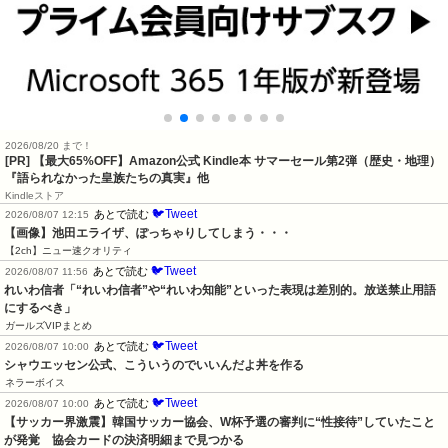
2026/08/20 まで！
[PR]
【最大65%OFF】Amazon公式 Kindle本 サマーセール第2弾（歴史・地理）
『語られなかった皇族たちの真実』他
Kindleストア
🐦Tweet
あとで読む
2026/08/07 12:15
【画像】池田エライザ、ぽっちゃりしてしまう・・・
【2ch】ニュー速クオリティ
🐦Tweet
あとで読む
2026/08/07 11:56
れいわ信者「“れいわ信者”や“れいわ知能”といった表現は差別的。放送禁止用語
にするべき」
ガールズVIPまとめ
🐦Tweet
あとで読む
2026/08/07 10:00
シャウエッセン公式、こういうのでいいんだよ丼を作る
ネラーボイス
🐦Tweet
あとで読む
2026/08/07 10:00
【サッカー界激震】韓国サッカー協会、W杯予選の審判に“性接待”していたこと
が発覚　協会カードの決済明細まで見つかる