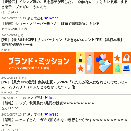
【正論乙】メシマズ嫁のご飯を息子が残した。「勿体ない！」とキレる嫁。する
と息子、ブチギレこう叫んだ
はーとらいふ
🐦Tweet
あとで読む
2026/08/07 10:45
【動画】ショートスリーパー堀さん、対面で高須幹弥にキレる
ガールズVIPまとめ
2026/08/14まで
[PR] 【最大84%OFF】ナンバーナイン 『左ききのエレン HYPE 【単行本版】』
新刊配信記念セール
Kindleストア
2026/08/18 まで！
[PR]
【最大30%還元】集英社 夏デジ2026『わたしが恋人になれるわけないじゃ
ん、ムリムリ！（※ムリじゃなかった!?）』他
Kindleストア
🐦Tweet
あとで読む
2026/08/07 10:46
【朗報】アラブ、秋田県に2兆円の投資ｗｗｗｗｗｗｗｗｗ
なんJ PRIDE
🐦Tweet
あとで読む
2026/08/07 10:37
【悲報】ニセコイさん、ガチで許されない悪行をやらかすｗｗｗｗｗｗｗｗｗｗ
ｗｗｗ
げーあにびより