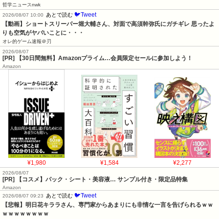
哲学ニュースnwk
🐦Tweet
あとで読む
2026/08/07 10:00
【動画】ショートスリーパー堀大輔さん、対面で高須幹弥氏にガチギレ 思ったよ
りも空気がヤバいことに・・・
オレ的ゲーム速報＠刃
2026/08/07
[PR] 【30日間無料】Amazonプライム…会員限定セールに参加しよう！
Amazon
¥1,980
¥1,584
¥2,277
2026/08/07
[PR] 【コスメ】パック・シート・美容液… サンプル付き・限定品特集
Amazon
🐦Tweet
あとで読む
2026/08/07 09:23
【悲報】明日花キララさん、専門家からあまりにも非情な一言を告げられるｗｗ
ｗｗｗｗｗｗｗｗ