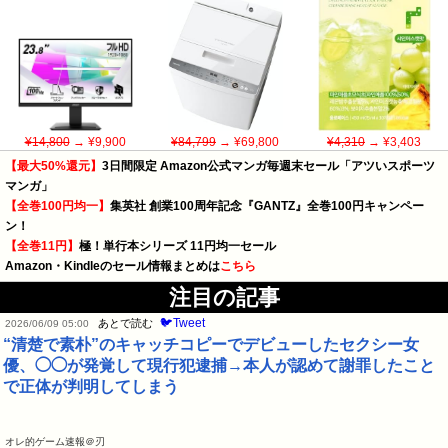
¥14,800
→ ¥9,900
¥84,799
→ ¥69,800
¥4,310
→ ¥3,403
【最大50%還元】
3日間限定 Amazon公式マンガ毎週末セール「アツいスポーツ
マンガ」
【全巻100円均一】
集英社 創業100周年記念『GANTZ』全巻100円キャンペー
ン！
【全巻11円】
極！単行本シリーズ 11円均一セール
Amazon・Kindleのセール情報まとめは
こちら
注目の記事
🐦Tweet
あとで読む
2026/06/09 05:00
“清楚で素朴”のキャッチコピーでデビューしたセクシー女
優、◯◯が発覚して現行犯逮捕→本人が認めて謝罪したこと
で正体が判明してしまう
オレ的ゲーム速報＠刃