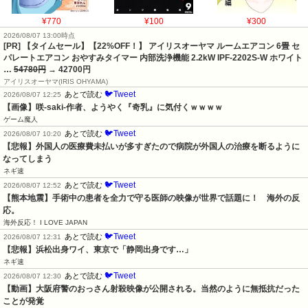
¥770
¥100
¥300
2026/08/07 13:00時点
[PR] 【タイムセール】【22%OFF！】 アイリスオーヤマ ルームエアコン 6畳 セ
パレートエアコン おやすみタイマー 内部洗浄機能 2.2kW IPF-2202S-W ホワイト
…
54780円
→ 42700円
アイリスオーヤマ(IRIS OHYAMA)
🐦Tweet
あとで読む
2026/08/07 12:25
【画像】咲-saki-作者、ようやく『奇乳』に気付くｗｗｗｗ
ゲーム魔人
🐦Tweet
あとで読む
2026/08/07 10:20
【悲報】外国人の医療費未払いが多すぎたので病院が外国人の治療を断るように
なってしまう
ネギ速
🐦Tweet
あとで読む
2026/08/07 12:52
【熊本地震】手術中の患者を全力で守る医師の映像が世界で話題に！　海外の反
応。
海外反応！ I LOVE JAPAN
🐦Tweet
あとで読む
2026/08/07 12:31
【悲報】浜松出身ワイ、東京で「静岡出身です…」
ネギ速
🐦Tweet
あとで読む
2026/08/07 12:30
【動画】大阪府警のおっさん射殺映像が公開される。当然のように無抵抗だった
ことが発覚