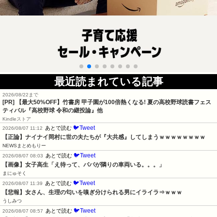
最近読まれている記事
2026/08/22まで
[PR] 【最大50%OFF】竹書房 甲子園が100倍熱くなる! 夏の高校野球読書フェス
ティバル『高校野球 令和の継投論』他
Kindleストア
🐦Tweet
あとで読む
2026/08/07 11:12
【正論】ナイナイ岡村に世の夫たちが『大共感』してしまうｗｗｗｗｗｗｗｗ
NEWSまとめもりー
🐦Tweet
あとで読む
2026/08/07 08:03
【画像】女子高生「え待って、パパが隣りの車両いる。。。」
まにゅそく
🐦Tweet
あとで読む
2026/08/07 11:39
【悲報】女さん、生理の匂いを嗅ぎ分けられる男にイライラ⇒ｗｗｗ
うしみつ
🐦Tweet
あとで読む
2026/08/07 08:57