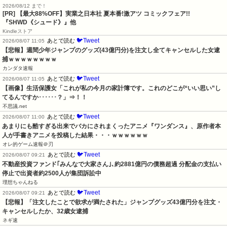
2026/08/12 まで！
[PR] 【最大88%OFF】実業之日本社 夏本番!激アツ コミックフェア!!
『SHWD《シュード》』他
Kindleストア
🐦Tweet
あとで読む
2026/08/07 11:05
【悲報】週間少年ジャンプのグッズ(43億円分)を注文し全てキャンセルした女逮
捕ｗｗｗｗｗｗｗｗ
カンダタ速報
🐦Tweet
あとで読む
2026/08/07 11:05
【画像】生活保護女「これが私の今月の家計簿です。これのどこが“いい思い”し
てるんですか･･････？」⇒！！
不思議.net
🐦Tweet
あとで読む
2026/08/07 11:00
あまりにも酷すぎる出来でバカにされまくったアニメ『ワンダンス』、原作者本
人が手書きアニメを投稿した結果・・・ｗｗｗｗｗｗ
オレ的ゲーム速報＠刃
🐦Tweet
あとで読む
2026/08/07 09:21
不動産投資ファンド｢みんなで大家さん｣､約2881億円の債務超過 分配金の支払い
停止で出資者約2500人が集団訴訟中
理想ちゃんねる
🐦Tweet
あとで読む
2026/08/07 09:21
【悲報】「注文したことで欲求が満たされた」ジャンプグッズ43億円分を注文・
キャンセルしたか、32歳女逮捕
ネギ速