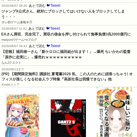
🐦Tweet
あとで読む
2026/08/07 08:30
ジャンプX公式さん、絶対にブロックしてはいけない人をブロックしてしま
う・・・
オレ的ゲーム速報＠刃
🐦Tweet
あとで読む
2026/08/07 11:02
EAさん買収、完全完了。買収の借金を押し付けられて無事負債3兆2000億円に
mutyunのゲーム+αブログ
🐦Tweet
あとで読む
2026/08/07 09:47
【悲報】福田雄一さん「新ケロロに福田組が出ます！」→爆死 ちいかわの監督
「原作に忠実に」→爆売れｗｗｗｗｗｗｗｗｗｗ
なんJクエスト
2026/08/13まで
[PR] 【期間限定無料】講談社 夏電書2026 私、この人のために頑張っちゃう! オ
フィスが楽しくなる社会人ラブ特集『高坂社長は我慢できない』他
Kindleストア