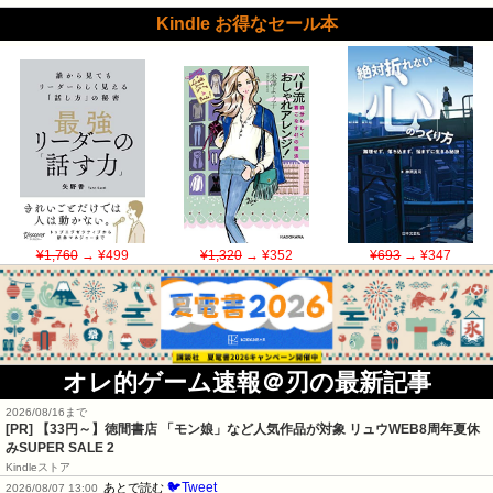
Kindle お得なセール本
¥1,760
→ ¥499
¥1,320
→ ¥352
¥693
→ ¥347
オレ的ゲーム速報＠刃の最新記事
2026/08/16まで
[PR]
【33円～】徳間書店 「モン娘」など人気作品が対象 リュウWEB8周年夏休
みSUPER SALE 2
Kindleストア
🐦Tweet
あとで読む
2026/08/07 13:00