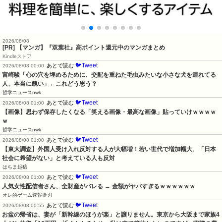
2026/08/08
[PR] 【マンガ】『双葉社』高ポイント還元中のマンガまとめ
Kindleストア
🐦Tweet
あとで読む
2026/08/08 00:00
宮崎駿「心の穴を埋めるために、交配を重ねた毛虫みたいな小さな犬を連れてる
人、本当に醜い」←これどう思う？
哲学ニュースnwk
🐦Tweet
あとで読む
2026/08/08 01:00
【画像】思わず保存したくなる「笑える画像・最高な画像」貼っていけｗｗｗｗ
ｗ
哲学ニュースnwk
🐦Tweet
あとで読む
2026/08/08 01:00
【東大調査】外国人受け入れ反対する人が大幅増！若い世代で増加幅大、「日本
社会に希望がない」と考えている人も反対
はちま起稿
🐦Tweet
あとで読む
2026/08/08 01:00
人気女性配信者さん、全財産がバレる → 金額がヤバすぎるｗｗｗｗｗｗ
オレ的ゲーム速報＠刃
🐦Tweet
あとで読む
2026/08/08 00:55
お盆の帰省は、妻が「新幹線のほうが楽」と譲りません。東京から大阪まで家族4