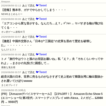
Amazon
🐦Tweet
あとで読む
2026/08/08 02:12
【悲報】熊本市、ガチでやらかしてしまう・・・・
NEWSまとめもりー
🐦Tweet
あとで読む
2026/08/08 00:00
「エアコンから変な音がする。なんだろ…え？」ﾊﾟｼｬｯ → ヤバすぎる物が飛び出
てくる・・・
オレ的ゲーム速報＠刃
🐦Tweet
あとで読む
2026/08/08 03:57
【激怒】中国外交部さん「日本が“三国志”の史実を歪めて歴史を破壊し
た」・・・・・・・・・
なんJクエスト
🐦Tweet
あとで読む
2026/08/08 00:00
トメ「旅行中はウトと孫のお世話お願いね」私「え？」夫「それくらいやってや
れよ」→まさかの丸投げに困惑して…
素敵な鬼女様
🐦Tweet
あとで読む
2026/08/08 00:57
経済大国の日本、世界に売るものがなさすぎて史上初めて韓国台湾に輸出額抜か
され置いてけぼりwwww
まとめブレイド
2026/08/08 05:30時点
[PR] 【Amazonデバイスサマーセール】【23%OFF！】 Amazon Echo Show 5
(エコーショー5) 第3世代 - スマートディスプレイ with Alexa、2メガピ…
12980
円
→ 9980円
Amazon