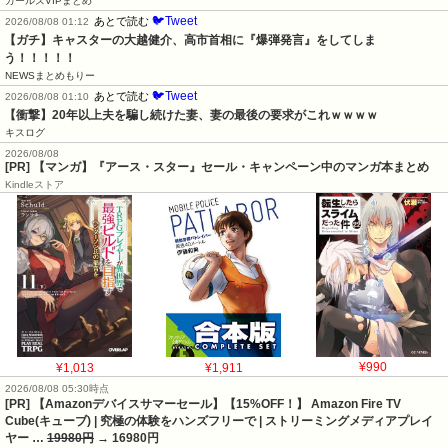
ガールズVIPまとめ
🐦Tweet
あとで読む
2026/08/08 01:12
【ガチ】キャスターの大越健介、高市首相に『爆弾発言』をしてしま
う！！！！！
NEWSまとめもりー
🐦Tweet
あとで読む
2026/08/08 01:10
【衝撃】20年以上夫を騙し続けた妻、妻の最後の要求がこれｗｗｗｗ
キスログ
2026/08/08
[PR] 【マンガ】『アース・スター』セール・キャンペーン中のマンガ本まとめ
Kindleストア
¥1,013
¥1,911
¥990
2026/08/08 05:30時点
[PR] 【Amazonデバイスサマーセール】【15%OFF！】 Amazon Fire TV
Cube(キューブ) | 究極の体験をハンズフリーで | ストリーミングメディアプレイ
ヤー …
19980円
→ 16980円