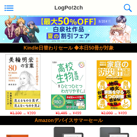
LogPo!2ch
Kindle日替わりセール ◆本日50冊が対象
¥1,100
→ ¥399
¥1,485
→ ¥499
¥2,090
→ ¥499
Amazonデバイスサマーセール