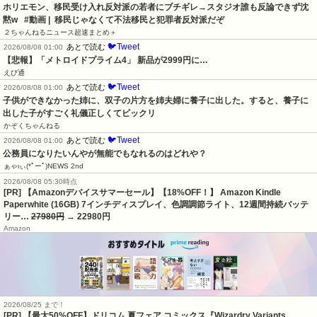
ホリエモン、移民受け入れ反対派の若者にブチギレ→スタジオ誰も反論できず沈
黙w   #動画 |  移民じゃなくて不法移民と犯罪者反対派だぞ
２ちゃんねるニュース超速まとめ＋
🐦Tweet
あとで読む
2026/08/08 01:00
【悲報】「メトロイドプライム4」 新品が2999円に…
えび通
🐦Tweet
あとで読む
2026/08/08 01:00
子供ができなかった姉に、双子の片方を姉夫婦に養子に出した。すると、養子に
出した子がすごく礼儀正しくてビックリ
かぞくちゃんねる
🐦Tweet
あとで読む
2026/08/08 01:00
公務員になりたいんやが無能でもなれるのはどれや？
ぁゃιぃ(*ﾟーﾟ)NEWS 2nd
2026/08/08 05:30時点
[PR] 【Amazonデバイスサマーセール】【18%OFF！】 Amazon Kindle
Paperwhite (16GB) 7インチディスプレイ、色調調節ライト、12週間持続バッテ
リー…
27980円
→ 22980円
Amazon
2026/08/25 まで！
[PR]
【最大50%OFF】ドリコム 夏フェア コミックス『Wizardry Variants