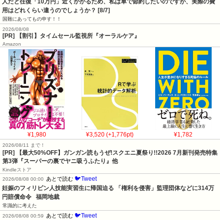
人だと往復「10万円」近くかかるため、私は車で節約したいのですが、実際の費
用はどれくらい違うのでしょうか？ [8/7]
国難にあってもの申す！！
2026/08/08
[PR] 【割引】タイムセール監視所『オーラルケア』
Amazon
¥1,980
¥3,520 (+1,776pt)
¥1,782
2026/08/11 まで！
[PR] 【最大50%OFF】ガンガン読もうぜ!スクエニ夏祭り!!2026 7月新刊発売特集
第3弾『スーパーの裏でヤニ吸うふたり』他
Kindleストア
🐦Tweet
あとで読む
2026/08/08 00:00
妊娠のフィリピン人技能実習生に帰国迫る 「権利を侵害」監理団体などに314万
円賠償命令   福岡地裁
常識的に考えた
🐦Tweet
あとで読む
2026/08/08 00:59