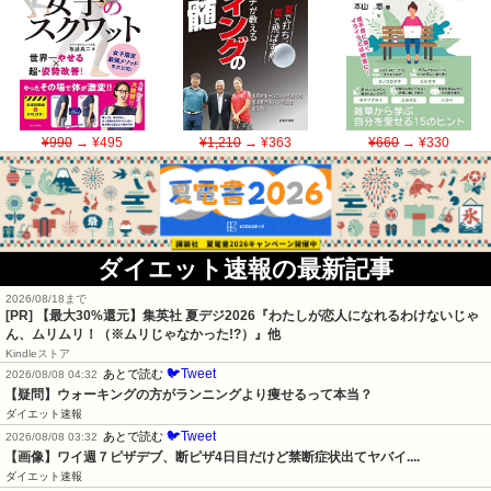
¥990
→ ¥495
¥1,210
→ ¥363
¥660
→ ¥330
ダイエット速報の最新記事
2026/08/18まで
[PR]
【最大30%還元】集英社 夏デジ2026『わたしが恋人になれるわけないじゃ
ん、ムリムリ！（※ムリじゃなかった!?）』他
Kindleストア
🐦Tweet
あとで読む
2026/08/08 04:32
【疑問】ウォーキングの方がランニングより痩せるって本当？
ダイエット速報
🐦Tweet
あとで読む
2026/08/08 03:32
【画像】ワイ週７ピザデブ、断ピザ4日目だけど禁断症状出てヤバイ....
ダイエット速報