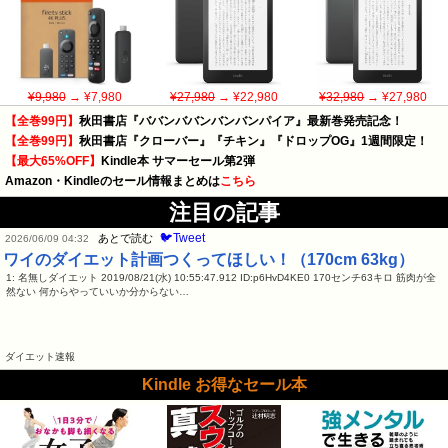
¥9,980
→ ¥7,980
¥27,980
→ ¥22,980
¥32,980
→ ¥27,980
【全巻99円】
秋田書店『ババンババンバンバンパイア』最新巻発売記念！
【全巻99円】
秋田書店『クローバー』『チキン』『ドロップOG』1週間限定！
【最大65%OFF】
Kindle本 サマーセール第2弾
Amazon・Kindleのセール情報まとめは
こちら
注目の記事
🐦Tweet
あとで読む
2026/06/09 04:32
ワイのダイエット計画つくってほしい！（170cm 63kg）
1: 名無しダイエット 2019/08/21(水) 10:55:47.912 ID:p6HvD4KE0 170センチ63キロ 筋肉が全
然ない 何からやっていいか分からない…
ダイエット速報
Kindle お得なセール本