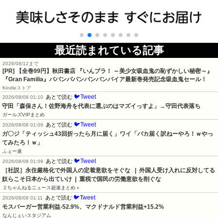
最近読まれている記事
2026/08/12まで
[PR]
【全巻99円】秋田書店 『いんブラ！ ～美少女吸血鬼の恥ずかしい秘密～』
『Gran Familia』ババンババンバンバンパイア最新巻発売記念吸血鬼セール！
Kindleストア
🐦Tweet
あとで読む
2026/08/08 01:10
守田「森保さん！佐野海舟を代表に選ぶのはマズイっすよ」→守田代表落ち
ガールズVIPまとめ
🐦Tweet
あとで読む
2026/08/08 01:09
ガ〇ジ「ティッシュ43回折ったら月に届く」ワイ「バカ届く訳ねーやろ！ｗやっ
てみたろ！ｗ」
ふぇー速
🐦Tweet
あとで読む
2026/08/08 01:09
［社説］永住厳格化で外国人の定着意欲をそぐな   |  外国人受け入れに反対してる
奴らこそ日本から出ていけ  |  重税で国民の労働意欲を削ぐな
２ちゃんねるニュース超速まとめ＋
🐦Tweet
あとで読む
2026/08/08 01:11
モスバーガー営業利益-52.9%、マクドナルド営業利益+15.2%
なんじぇいスタジアム