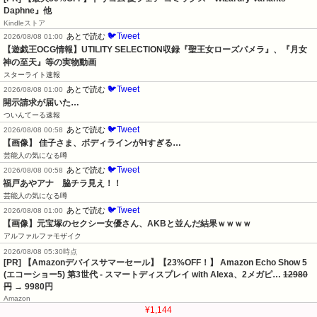
Daphne』他
Kindleストア
🐦Tweet
あとで読む
2026/08/08 01:00
【遊戯王OCG情報】UTILITY SELECTION収録『聖王女ローズパメラ』、『月女
神の至天』等の実物動画
スターライト速報
🐦Tweet
あとで読む
2026/08/08 01:00
開示請求が届いた…
ついんてーる速報
🐦Tweet
あとで読む
2026/08/08 00:58
【画像】 佳子さま、ボディラインがHすぎる…
芸能人の気になる噂
🐦Tweet
あとで読む
2026/08/08 00:58
福戸あやアナ　脇チラ見え！！
芸能人の気になる噂
🐦Tweet
あとで読む
2026/08/08 01:00
【画像】元宝塚のセクシー女優さん、AKBと並んだ結果ｗｗｗｗ
アルファルファモザイク
2026/08/08 05:30時点
[PR] 【Amazonデバイスサマーセール】【23%OFF！】 Amazon Echo Show 5
(エコーショー5) 第3世代 - スマートディスプレイ with Alexa、2メガピ…
12980
円
→ 9980円
Amazon
¥1,144