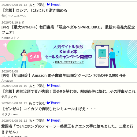
🐦Tweet
あとで読む
2026/08/08 01:13
【悲報】ロシア、じわじわと逝き始める
働くモノニュース
2026/08/19まで
[PR] 【最大50%OFF】秋田書店 「弱虫ペダル SPARE BIKE」 最新16巻発売記念
フェア!
Kindleストア
2026/08/08
[PR] 【初回限定】Amazon 電子書籍 初回限定クーポン 70%OFF 3,000円分
Amazon
🐦Tweet
あとで読む
2026/08/08 01:10
【悲報】趣味没頭で妻が失踪！面会0を望む夫、離婚条件に悩む…その理由がこれ
気団まとめ
🐦Tweet
あとで読む
2026/08/08 01:13
【ゼンゼロ】コイカツで再現したレミエールすげえ・・・
オタク.com
🐦Tweet
あとで読む
2026/08/08 01:12
愛国者「ついにホンダのディーラー整備工もグエンの手に堕ちました。二度と行
きません」