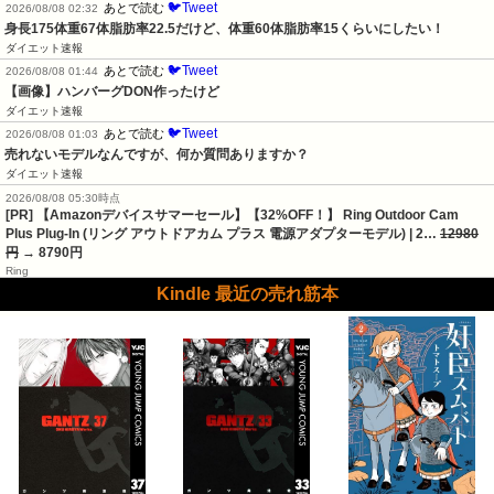
🐦Tweet
あとで読む
2026/08/08 02:32
身長175体重67体脂肪率22.5だけど、体重60体脂肪率15くらいにしたい！
ダイエット速報
🐦Tweet
あとで読む
2026/08/08 01:44
【画像】ハンバーグDON作ったけど
ダイエット速報
🐦Tweet
あとで読む
2026/08/08 01:03
売れないモデルなんですが、何か質問ありますか？
ダイエット速報
2026/08/08 05:30時点
[PR] 【Amazonデバイスサマーセール】【32%OFF！】 Ring Outdoor Cam
Plus Plug-In (リング アウトドアカム プラス 電源アダプターモデル) | 2…
12980
円
→ 8790円
Ring
Kindle 最近の売れ筋本