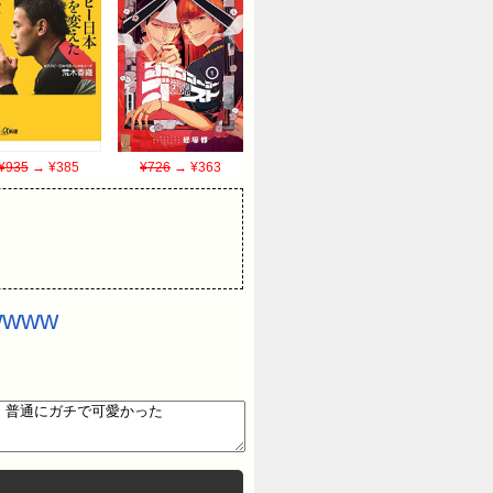
¥935
→ ¥385
¥726
→ ¥363
www