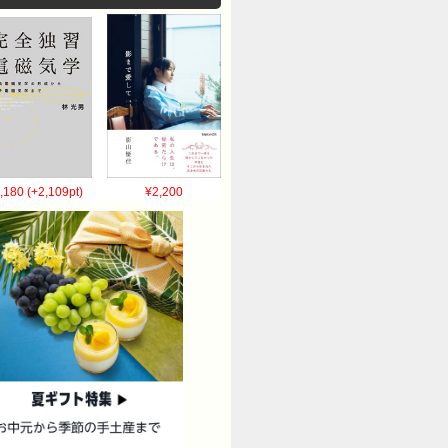
,180 (+2,109pt)
¥2,200