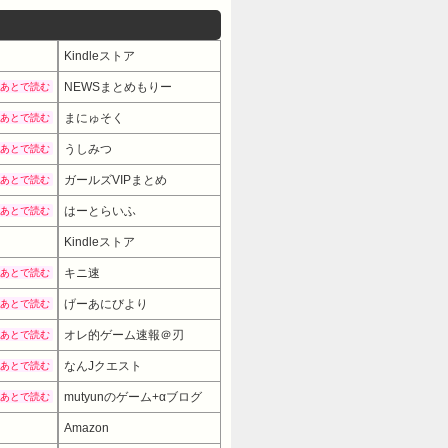
Kindleストア
NEWSまとめもりー
あとで読む
まにゅそく
あとで読む
うしみつ
あとで読む
ガールズVIPまとめ
あとで読む
はーとらいふ
あとで読む
Kindleストア
キニ速
あとで読む
げーあにびより
あとで読む
オレ的ゲーム速報＠刃
あとで読む
なんJクエスト
あとで読む
mutyunのゲーム+αブログ
あとで読む
Amazon