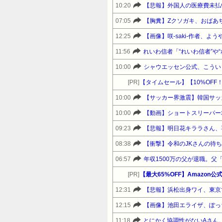
10:20
【悲報】外国人の医療費未払
07:05
【胸糞】Zクソガキ、おばあ
12:25
【画像】咲-saki-作者、
11:56
れいわ信者「“れいわ信者”や
10:00
シャウエッセン公式、こうい
[PR]
10:00
10:00
09:23
【悲報】明日花キララさん、
08:38
【衝撃】令和のJKさんの待
06:57
[PR]
12:31
【悲報】浜松出身ワイ、東京
12:15
【画像】池田エライザ、ぽっ
11:18
とにかく協調性がないAさん