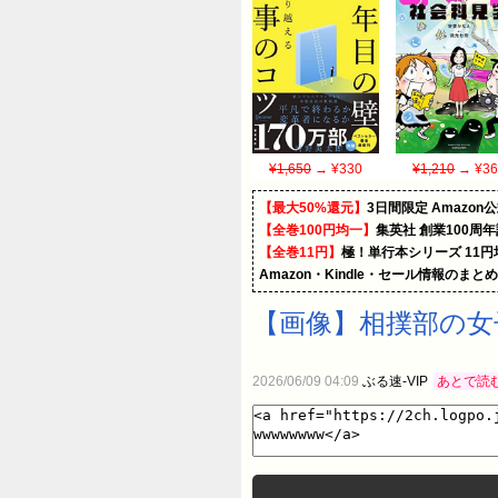
¥1,650
→ ¥330
¥1,210
→ ¥36
【最大50%還元】
3日間限定 Amaz
【全巻100円均一】
集英社 創業100周
【全巻11円】
極！単行本シリーズ 11
Amazon・Kindle・セール情報のまと
【画像】相撲部の女
2026/06/09 04:09
ぶる速-VIP
あとで読