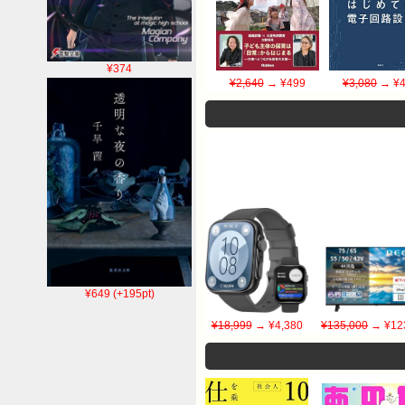
¥374
¥2,640
→ ¥499
¥3,080
→ ¥4
¥649 (+195pt)
¥18,999
→ ¥4,380
¥135,000
→ ¥12