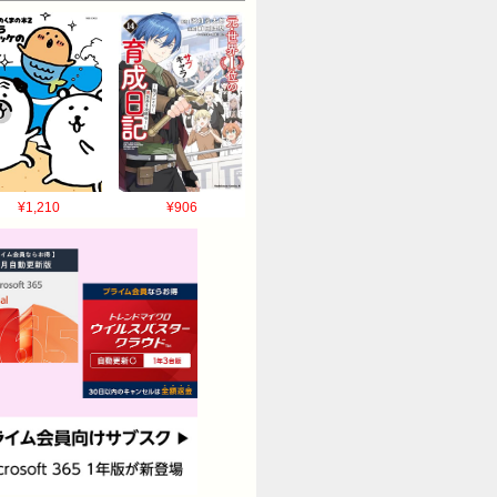
¥1,210
¥906