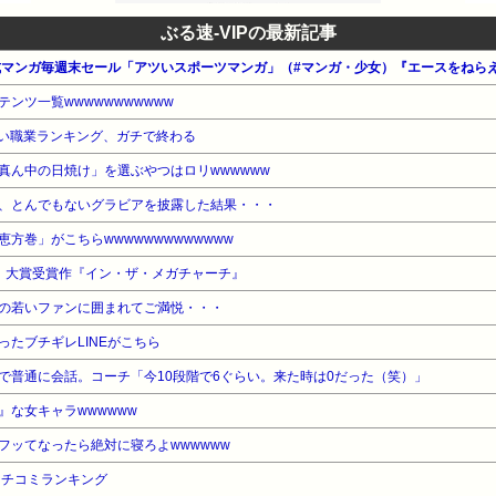
ぶる速-VIPの最新記事
ンツ一覧wwwwwwwwwww
い職業ランキング、ガチで終わる
真ん中の日焼け」を選ぶやつはロリwwwwww
、とんでもないグラビアを披露した結果・・・
方巻」がこちらwwwwwwwwwwwww
6」大賞受賞作『イン・ザ・メガチャーチ』
の若いファンに囲まれてご満悦・・・
たブチギレLINEがこちら
で普通に会話。コーチ「今10段階で6ぐらい。来た時は0だった（笑）」
な女キャラwwwwww
フッてなったら絶対に寝ろよwwwwww
クチコミランキング