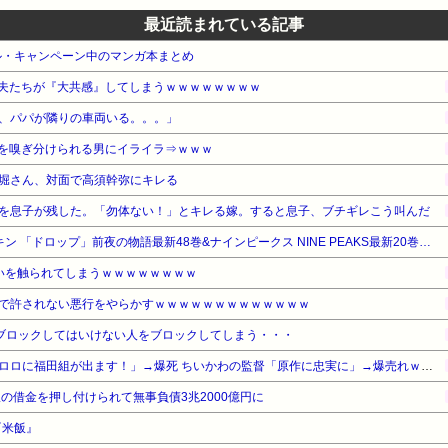
最近読まれている記事
ル・キャンペーン中のマンガ本まとめ
夫たちが『大共感』してしまうｗｗｗｗｗｗｗｗ
、パパが隣りの車両いる。。。」
を嗅ぎ分けられる男にイライラ⇒ｗｗｗ
堀さん、対面で高須幹弥にキレる
を息子が残した。「勿体ない！」とキレる嫁。すると息子、ブチギレこう叫んだ
【最大50%OFF】秋田書店 チキン 「ドロップ」前夜の物語最新48巻&ナインピークス NINE PEAKS最新20巻発売!
いを触られてしまうｗｗｗｗｗｗｗｗ
で許されない悪行をやらかすｗｗｗｗｗｗｗｗｗｗｗｗｗ
ブロックしてはいけない人をブロックしてしまう・・・
【悲報】福田雄一さん「新ケロロに福田組が出ます！」→爆死 ちいかわの監督「原作に忠実に」→爆売れｗｗｗｗｗｗｗｗｗｗ
の借金を押し付けられて無事負債3兆2000億円に
『米飯』