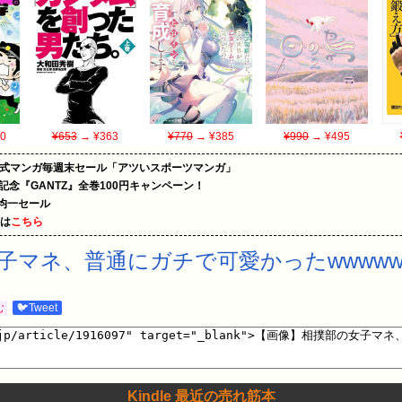
0
¥653
→ ¥363
¥770
→ ¥385
¥990
→ ¥495
on公式マンガ毎週末セール「アツいスポーツマンガ」
年記念『GANTZ』全巻100円キャンペーン！
円均一セール
めは
こちら
子マネ、普通にガチで可愛かったwwwww
む
🐦Tweet
Kindle 最近の売れ筋本