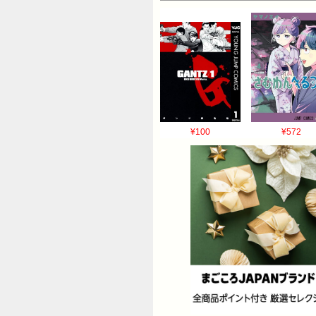
¥100
¥572