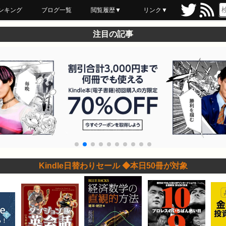
ンキング
ブログ一覧
閲覧履歴▼
リンク▼
ブックマーク
最近読んだ
あとで読む
ネットスーパー
飲食店舗用品
セール情報
注目の記事
Kindle日替わりセール ◆本日50冊が対象