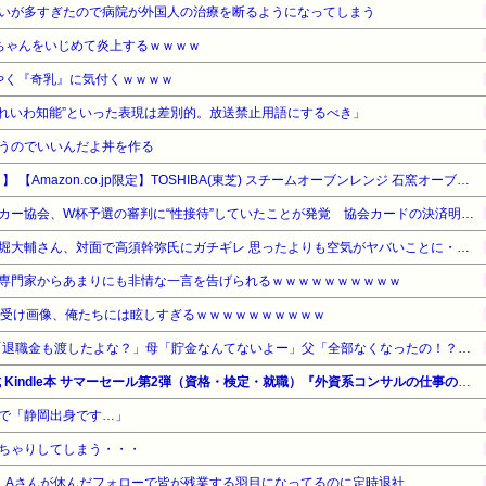
いが多すぎたので病院が外国人の治療を断るようになってしまう
ちゃんをいじめて炎上するｗｗｗｗ
ようやく『奇乳』に気付くｗｗｗｗ
“れいわ知能”といった表現は差別的。放送禁止用語にするべき」
うのでいいんだよ丼を作る
【タイムセール】【10%OFF！】 【Amazon.co.jp限定】TOSHIBA(東芝) スチームオーブンレンジ 石窯オーブン 23L
【サッカー界激震】韓国サッカー協会、W杯予選の審判に“性接待”していたことが発覚 協会カードの決済明細まで見つかる
【動画】ショートスリーパー堀大輔さん、対面で高須幹弥氏にガチギレ 思ったよりも空気がヤバいことに・・・
専門家からあまりにも非情な一言を告げられるｗｗｗｗｗｗｗｗｗｗ
ち受け画像、俺たちには眩しすぎるｗｗｗｗｗｗｗｗｗｗ
年収1500万の父が退職。父「退職金も渡したよな？」母「貯金なんてないよー」父「全部なくなったの！？」→予想外の返事に家族騒然となり…
【最大65%OFF】Amazon公式 Kindle本 サマーセール第2弾（資格・検定・就職）『外資系コンサルの仕事の進め方』他
で「静岡出身です…」
ちゃりしてしまう・・・
。Aさんが休んだフォローで皆が残業する羽目になってるのに定時退社