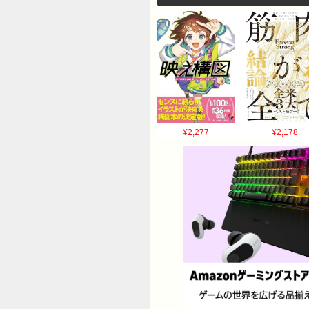
¥2,277
¥2,178