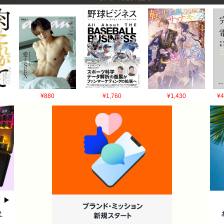
¥880
¥1,760
¥1,430
¥4