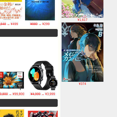
¥1,617
,848
→ ¥499
¥880
→ ¥299
¥374
9,800
→ ¥99,800
¥4,999
→ ¥3,999