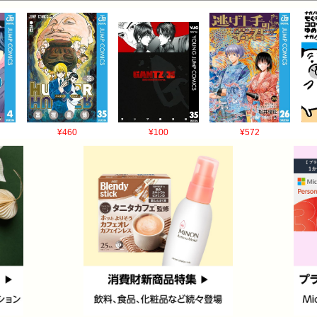
¥460
¥100
¥572