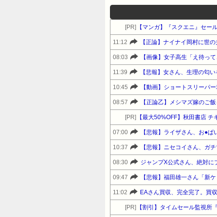
[PR]
【マンガ】『スクエニ』セー
11:12
【正論】ナイナイ岡村に世の
08:03
【画像】女子高生「え待って
11:39
【悲報】女さん、生理の匂い
10:45
【動画】ショートスリーパー
08:57
【正論乙】メシマズ嫁のご飯
[PR]
07:00
【悲報】ライザさん、お●ぱ
10:37
【悲報】ニセコイさん、ガチ
08:30
ジャンプX公式さん、絶対に
09:47
11:02
EAさん買収、完全完了。買収
[PR]
【割引】タイムセール監視所