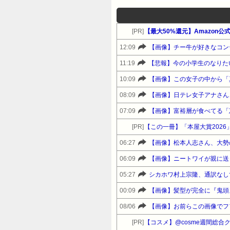
[PR]
12:09
【画像】チー牛が好きなコンテ
11:19
【悲報】今の小学生のなりた
10:09
【画像】この女子の中から「
08:09
【画像】日テレ女子アナさん
07:09
【画像】富裕層が食べてる「恵
[PR]
【この一冊】「本屋大賞202
06:27
【画像】松本人志さん、大勢
06:09
【画像】ニートワイが親に送っ
05:27
シカホワ村上宗隆、通訳なし
00:09
【画像】髪型が完全に『鬼頭』
08/06
【画像】お前らこの画像でフ
[PR]
【コスメ】@cosme週間総合