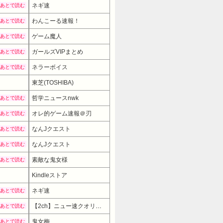
ネギ速
あとで読む
わんこーる速報！
あとで読む
ゲーム魔人
あとで読む
ガールズVIPまとめ
あとで読む
ネラーボイス
あとで読む
28800円
→ 25920円 （12:30時点）
東芝(TOSHIBA)
哲学ニュースnwk
あとで読む
オレ的ゲーム速報＠刃
あとで読む
なんJクエスト
あとで読む
なんJクエスト
あとで読む
素敵な鬼女様
あとで読む
Kindleストア
ネギ速
あとで読む
【2ch】ニュー速クオリティ
あとで読む
鬼女梅
あとで読む