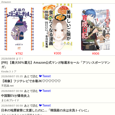
Amazon
¥792
¥300
¥906
2026/08/09 まで！
[PR]
【最大50%還元】Amazon公式マンガ毎週末セール「アツいスポーツマン
ガ」
Kindleストア
🐦Tweet
あとで読む
2026/08/07 05:35
【画像】フジテレビで水着JK♡♡♡♡♡♡
不思議.net
🐦Tweet
あとで読む
2026/08/07 00:58
中国製EVが爆発炎上
まとめブレイド
🐦Tweet
あとで読む
2026/08/07 00:59
日本の地震被害に支援したのに…「韓国産の水は水洗トイレに」
２ちゃんねるニュース超速まとめ＋