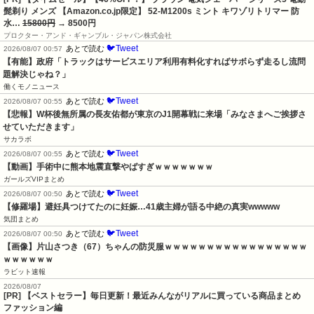
髭剃り メンズ 【Amazon.co.jp限定】 52-M1200s ミント キワゾリトリマー 防
水…
15800円
→ 8500円
プロクター・アンド・ギャンブル・ジャパン株式会社
🐦Tweet
あとで読む
2026/08/07 00:57
【有能】政府「トラックはサービスエリア利用有料化すればサボらず走るし流問
題解決じゃね？」
働くモノニュース
🐦Tweet
あとで読む
2026/08/07 00:55
【悲報】W杯後無所属の長友佑都が東京のJ1開幕戦に来場「みなさまへご挨拶さ
せていただきます」
サカラボ
🐦Tweet
あとで読む
2026/08/07 00:55
【動画】手術中に熊本地震直撃やばすぎｗｗｗｗｗｗｗ
ガールズVIPまとめ
🐦Tweet
あとで読む
2026/08/07 00:50
【修羅場】避妊具つけてたのに妊娠…41歳主婦が語る中絶の真実wwwww
気団まとめ
🐦Tweet
あとで読む
2026/08/07 00:50
【画像】片山さつき（67）ちゃんの防災服ｗｗｗｗｗｗｗｗｗｗｗｗｗｗｗｗｗ
ｗｗｗｗｗｗ
ラビット速報
2026/08/07
[PR] 【ベストセラー】毎日更新！最近みんながリアルに買っている商品まとめ
ファッション編