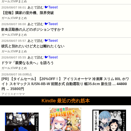
ガールズVIPまとめ
🐦Tweet
あとで読む
2026/08/07 06:01
【悲報】隣家の室外機、限界突破
ガールズVIPまとめ
🐦Tweet
あとで読む
2026/08/07 06:00
飲食店勤務の人どのポジションですか？
ガールズVIPまとめ
🐦Tweet
あとで読む
2026/08/07 05:57
彼氏と別れたいけど犬とは離れたくない
ガールズVIPまとめ
🐦Tweet
あとで読む
2026/08/07 05:55
ドラマ「親愛なる夫へ」を語ろう
ガールズVIPまとめ
2026/08/07 06:00時点
[PR] 【タイムセール】【20%OFF！】 アイリスオーヤマ 冷凍庫 スリム 80L ホワ
イト スキマックス IUSN-8B-W 前開き式 自動霜取り 幅35.6cm 新生活 …
44800
円
→ 35800円
アイリスオーヤマ
Kindle 最近の売れ筋本