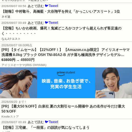
🐦Tweet
あとで読む
2026/08/07 00:56
【朗報】中村敬斗、高橋藍・大谷翔平を抑え「かっこいいアスリート」1位
ネギ速
🐦Tweet
あとで読む
2026/08/07 00:49
【悲報】ちいかわ映画、爆死！鬼滅どころかコナンすら超えられず客足遠の
く・・・・・・・・・
なんJクエスト
2026/08/07 06:00時点
[PR] 【タイムセール】【22%OFF！】 【Amazon.co.jp限定】 アイリスオーヤマ
洗濯機 8.0kg ブラック OSH TNI-80A2-B ガチ落ち極渦洗浄 デザインモデル…
63800円
→ 49800円
アイリスオーヤマ(IRIS OHYAMA)
2026/08/20 まで！
[PR]
【最大50％OFF】白泉社 夏の大割引セール開催中 あの名作が今だけ最大
50％OFF
Kindleストア
🐦Tweet
あとで読む
2026/08/07 00:49
【悲報】三宅健、「一段落」の誤読が気になってしまう