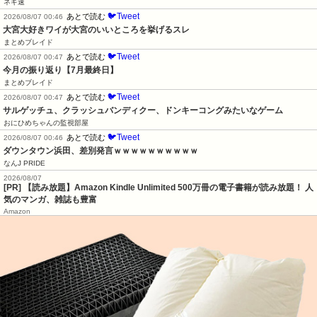
ネギ速
🐦Tweet
あとで読む
2026/08/07 00:46
大宮大好きワイが大宮のいいところを挙げるスレ
まとめブレイド
🐦Tweet
あとで読む
2026/08/07 00:47
今月の振り返り【7月最終日】
まとめブレイド
🐦Tweet
あとで読む
2026/08/07 00:47
サルゲッチュ、クラッシュバンディクー、ドンキーコングみたいなゲーム
おにひめちゃんの監視部屋
🐦Tweet
あとで読む
2026/08/07 00:46
ダウンタウン浜田、差別発言ｗｗｗｗｗｗｗｗｗｗ
なんJ PRIDE
2026/08/07
[PR] 【読み放題】Amazon Kindle Unlimited 500万冊の電子書籍が読み放題！ 人
気のマンガ、雑誌も豊富
Amazon