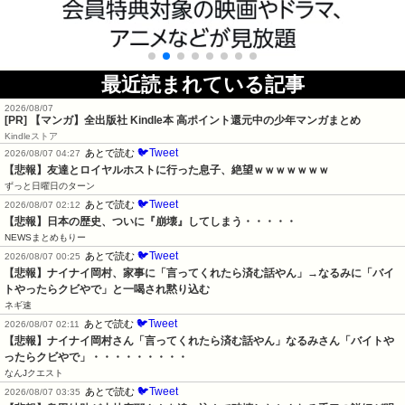
最近読まれている記事
2026/08/07
[PR] 【マンガ】全出版社 Kindle本 高ポイント還元中の少年マンガまとめ
Kindleストア
🐦Tweet
あとで読む
2026/08/07 04:27
【悲報】友達とロイヤルホストに行った息子、絶望ｗｗｗｗｗｗｗ
ずっと日曜日のターン
🐦Tweet
あとで読む
2026/08/07 02:12
【悲報】日本の歴史、ついに『崩壊』してしまう・・・・・
NEWSまとめもりー
🐦Tweet
あとで読む
2026/08/07 00:25
【悲報】ナイナイ岡村、家事に「言ってくれたら済む話やん」→なるみに「バイ
トやったらクビやで」と一喝され黙り込む
ネギ速
🐦Tweet
あとで読む
2026/08/07 02:11
【悲報】ナイナイ岡村さん「言ってくれたら済む話やん」なるみさん「バイトや
ったらクビやで」・・・・・・・・・
なんJクエスト
🐦Tweet
あとで読む
2026/08/07 03:35