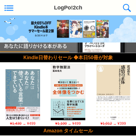
LogPo!2ch
Kindle日替わりセール ◆本日50冊が対象
¥1,430
→ ¥499
¥1,100
→ ¥499
¥1,012
→ ¥399
Amazon タイムセール