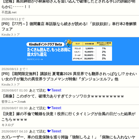
【悲報】島田紳助が小林麻耶さんを追い込んで破壊したとされる手口の詳細が明
らかに･･････！！
不思議.net
2026/08/11まで
[PR] 【77円～】徳間書店 単話版なら続きが読める! 「奴奴奴奴!」単行本2巻解禁
フェア
Kindleストア
2026/08/13 まで！
[PR] 【期間限定無料】講談社 夏電書2026 異世界でも翻弄されっぱなし!? かわい
い女の子が魅力の異世界ラブコメマンガ特集!『ダンジョンエルフ』他
Kindleストア
🐦Tweet
あとで読む
2026/08/07 01:00
【画像】このボケて、破壊力ありすぎてクッソワロタｗｗｗｗｗｗｗｗｗ
哲学ニュースnwk
🐦Tweet
あとで読む
2026/08/07 00:30
【決意】嫁の不倫で離婚を決意！役所に行くタイミングが台風の日だった結果が
こちらｗｗｗｗ
キスログ
🐦Tweet
あとで読む
2026/08/07 04:10
カズレーザー、車の任意保険を巡り持論「強制しろよ！」「保険にも入れないヤ