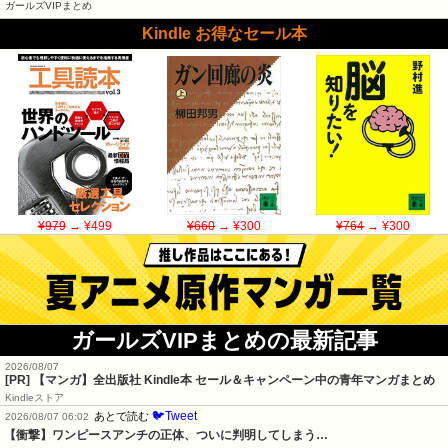
ガールズVIPまとめ
Kindle お得なセール本
¥979
→ ¥499
¥660
→ ¥300
¥764
→ ¥300
ガールズVIPまとめの最新記事
2026/08/07
[PR] 【マンガ】全出版社 Kindle本 セール＆キャンペーン中の青年マンガまとめ
Kindleストア
🐦Tweet
あとで読む
2026/08/07 06:02
【衝撃】ワンピースアンチの正体、ついに判明してしまう…