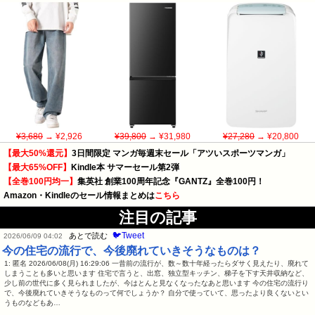
¥3,680
→ ¥2,926
¥39,800
→ ¥31,980
¥27,280
→ ¥20,800
【最大50%還元】
3日間限定 マンガ毎週末セール「アツいスポーツマンガ」
【最大65%OFF】
Kindle本 サマーセール第2弾
【全巻100円均一】
集英社 創業100周年記念『GANTZ』全巻100円！
Amazon・Kindleのセール情報まとめは
こちら
注目の記事
🐦Tweet
あとで読む
2026/06/09 04:02
今の住宅の流行で、今後廃れていきそうなものは？
1: 匿名 2026/06/08(月) 16:29:06 一昔前の流行が、数～数十年経ったらダサく見えたり、廃れて
しまうことも多いと思います 住宅で言うと、出窓、独立型キッチン、梯子を下す天井収納など、
少し前の世代に多く見られましたが、今はとんと見なくなったなあと思います 今の住宅の流行り
で、今後廃れていきそうなものって何でしょうか？ 自分で使っていて、思ったより良くないとい
うものなどもあ…