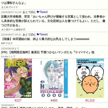
ツは運転すんなよ」
まとめブレイド
🐦Tweet
あとで読む
2026/08/07 01:00
近畿大学准教授、苦言「みいちゃん呼びが揶揄する言葉として使われ、当事者か
ら具体的な苦痛が訴えられている。文化芸術は人を傷つけてもよい。ただし、傷
つけ方がある」
オレ的ゲーム速報＠刃
🐦Tweet
あとで読む
2026/08/07 05:01
【画像】本田望結の妹、姉より暴力的なお乳をしてしまうwwwwww
BIPブログ
2026/08/08まで
[PR] 【期間限定無料】集英社 予測つかないマンガたち『ケイ×マイ』他
Kindleストア
¥227
¥460
¥1,210
2026/08/07