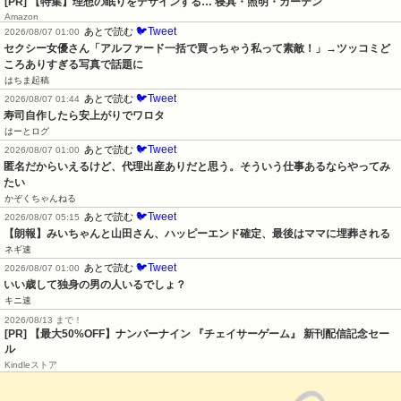
[PR] 【特集】理想の眠りをデザインする… 寝具・照明・カーテン
Amazon
🐦Tweet
あとで読む
2026/08/07 01:00
セクシー女優さん「アルファード一括で買っちゃう私って素敵！」→ツッコミど
ころありすぎる写真で話題に
はちま起稿
🐦Tweet
あとで読む
2026/08/07 01:44
寿司自作したら安上がりでワロタ
はーとログ
🐦Tweet
あとで読む
2026/08/07 01:00
匿名だからいえるけど、代理出産ありだと思う。そういう仕事あるならやってみ
たい
かぞくちゃんねる
🐦Tweet
あとで読む
2026/08/07 05:15
【朗報】みいちゃんと山田さん、ハッピーエンド確定、最後はママに埋葬される
ネギ速
🐦Tweet
あとで読む
2026/08/07 01:00
いい歳して独身の男の人いるでしょ？
キニ速
2026/08/13 まで！
[PR] 【最大50%OFF】ナンバーナイン 『チェイサーゲーム』 新刊配信記念セー
ル
Kindleストア