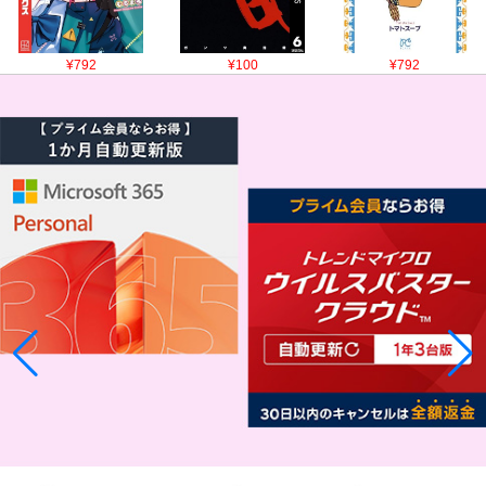
¥792
¥100
¥792