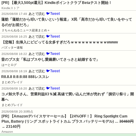
[PR]
【最大3,500pt還元】Kindleポイントクラブ Betaテスト開始！
Kindleストア
🐦Tweet
あとで読む
2026/08/08 17:49
蓮舫「蓮舫だから叩いて良いという報道」 X民「高市だから叩いて良いをやって
るのがお前だろ」
２ちゃんねるニュース超速まとめ＋
🐦Tweet
あとで読む
2026/08/08 16:25
【悲報】生挿入にビビってる女多すぎだろｗｗｗｗｗｗｗｗｗｗwwww
バズッター速報
🐦Tweet
あとで読む
2026/08/08 16:22
昔のブス女「私はブスやし愛嬌磨いてさっさと結婚するで」
はーとログ
🐦Tweet
あとで読む
2026/08/08 16:19
R8.8.8 8:8:8:88 888レススレ
まとめブレイド
🐦Tweet
あとで読む
2026/08/08 16:20
コメ卸大手さん、営業利益83％減 高値で買い込んだ米が売れず「損切り祭り」開
幕へ
まとめブレイド
2026/08/08 20:30時点
[PR] 【Amazonデバイスサマーセール】【24%OFF！】 Ring Spotlight Cam
Plus, Battery (リング スポットライトカム プラス バッテリーモデル) …
30460円
→ 23140円
Amazon