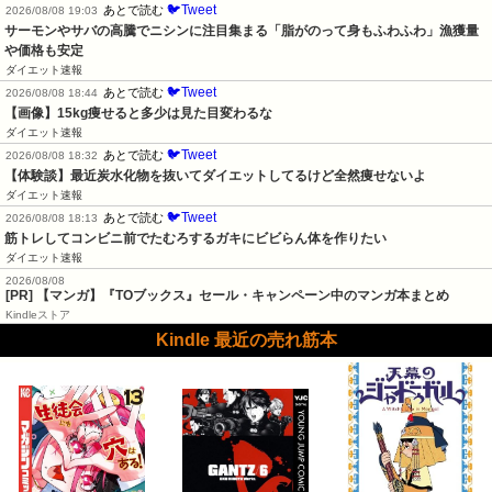
🐦Tweet
あとで読む
2026/08/08 19:03
サーモンやサバの高騰でニシンに注目集まる「脂がのって身もふわふわ」漁獲量
や価格も安定
ダイエット速報
🐦Tweet
あとで読む
2026/08/08 18:44
【画像】15kg痩せると多少は見た目変わるな
ダイエット速報
🐦Tweet
あとで読む
2026/08/08 18:32
【体験談】最近炭水化物を抜いてダイエットしてるけど全然痩せないよ
ダイエット速報
🐦Tweet
あとで読む
2026/08/08 18:13
筋トレしてコンビニ前でたむろするガキにビビらん体を作りたい
ダイエット速報
2026/08/08
[PR] 【マンガ】『TOブックス』セール・キャンペーン中のマンガ本まとめ
Kindleストア
Kindle 最近の売れ筋本