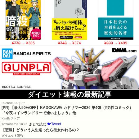
¥770
→ ¥385
¥748
→ ¥374
¥990
→ ¥499
ダイエット速報の最新記事
2026/08/20まで
[PR]
【最大50%OFF】KADOKAWA カドサマー2026 第4弾（#男性コミック）
『今夜コインランドリーで逢いましょう』他
Kindleストア
🐦Tweet
あとで読む
2026/08/08 19:44
【悲報】どういう人生送ったら彼女作れるの？
ダイエット速報