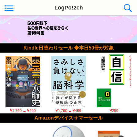
LogPo!2ch
Kindle日替わりセール ◆本日50冊が対象
¥1,760
→ ¥499
¥1,760
→ ¥499
¥299
Amazonデバイスサマーセール