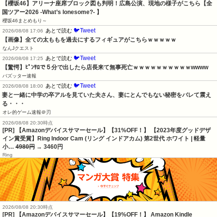
【櫻坂46】アリーナ座席ブロック図も判明！広島公演、現地の様子がこちら【全
国ツアー2026 -What’s lonesome?- 】
櫻坂46まとめもり～
🐦Tweet
あとで読む
2026/08/08 17:06
【画像】全ての太ももを過去にするフィギュアがこちらｗｗｗｗｗ
なんJクエスト
🐦Tweet
あとで読む
2026/08/08 17:25
【驚愕】ﾋﾟﾝｻﾛで５分で出したら店長来て無事死亡ｗｗｗｗｗｗｗｗｗｗwwww
バズッター速報
🐦Tweet
あとで読む
2026/08/08 18:00
妻と一緒に中学の卒アルを見ていた夫さん、妻にとんでもない秘密をバレて震え
る・・・
オレ的ゲーム速報＠刃
2026/08/08 20:30時点
[PR] 【Amazonデバイスサマーセール】【31%OFF！】 【2023年度グッドデザ
イン賞受賞】Ring Indoor Cam (リング インドアカム) 第2世代 ホワイト | 軽量
小…
4980円
→ 3460円
Ring
2026/08/08 20:30時点
[PR] 【Amazonデバイスサマーセール】【19%OFF！】 Amazon Kindle