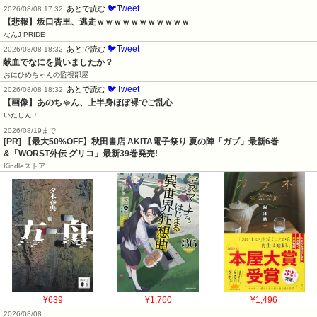
🐦Tweet
あとで読む
2026/08/08 17:32
【悲報】坂口杏里、逃走ｗｗｗｗｗｗｗｗｗｗｗ
なんJ PRIDE
🐦Tweet
あとで読む
2026/08/08 18:32
献血でなにを貰いましたか？
おにひめちゃんの監視部屋
🐦Tweet
あとで読む
2026/08/08 18:32
【画像】あのちゃん、上半身ほぼ裸でご乱心
いたしん！
2026/08/19まで
[PR] 【最大50%OFF】秋田書店 AKITA電子祭り 夏の陣「ガブ」最新6巻
&「WORST外伝 グリコ」最新39巻発売!
Kindleストア
¥639
¥1,760
¥1,496
2026/08/08