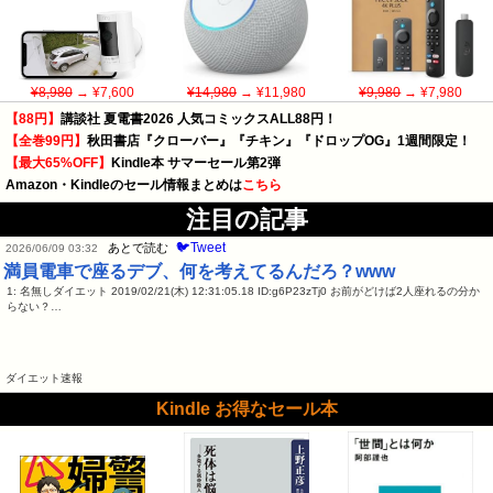
¥8,980
→ ¥7,600
¥14,980
→ ¥11,980
¥9,980
→ ¥7,980
【88円】
講談社 夏電書2026 人気コミックスALL88円！
【全巻99円】
秋田書店『クローバー』『チキン』『ドロップOG』1週間限定！
【最大65%OFF】
Kindle本 サマーセール第2弾
Amazon・Kindleのセール情報まとめは
こちら
注目の記事
🐦Tweet
あとで読む
2026/06/09 03:32
満員電車で座るデブ、何を考えてるんだろ？www
1: 名無しダイエット 2019/02/21(木) 12:31:05.18 ID:g6P23zTj0 お前がどけば2人座れるの分か
らない？…
ダイエット速報
Kindle お得なセール本