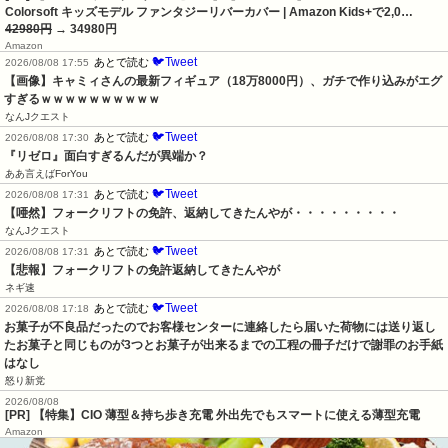
Colorsoft キッズモデル ファンタジーリバーカバー | Amazon Kids+で2,0…
42980円
→ 34980円
Amazon
🐦Tweet
あとで読む
2026/08/08 17:55
【画像】キャミィさんの最新フィギュア（18万8000円）、ガチで作り込みがエグ
すぎるｗｗｗｗｗｗｗｗｗｗ
なんJクエスト
🐦Tweet
あとで読む
2026/08/08 17:30
『リゼロ』面白すぎるんだが異端か？
ああ言えばForYou
🐦Tweet
あとで読む
2026/08/08 17:31
【唖然】フォークリフトの免許、返納してきたんやが・・・・・・・・・
なんJクエスト
🐦Tweet
あとで読む
2026/08/08 17:31
【悲報】フォークリフトの免許返納してきたんやが
ネギ速
🐦Tweet
あとで読む
2026/08/08 17:18
お菓子が不良品だったのでお客様センターに連絡したら届いた荷物には送り返し
たお菓子と同じものが3つとお菓子が出来るまでの工程の冊子だけで謝罪のお手紙
はなし
怒り新党
2026/08/08
[PR] 【特集】CIO 薄型＆持ち歩き充電 外出先でもスマートに使える薄型充電
Amazon