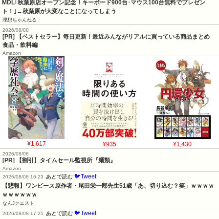
MDL｢秋葉原店オープン記念！キーボード900台･マウス100台無料でプレゼン
ト！｣→秋葉原が大変なことになってしまう
理想ちゃんねる
2026/08/08
[PR] 【ベストセラー】毎日更新！最近みんながリアルに買っている商品まとめ
食品・飲料編
Amazon
¥1,617
¥935
¥1,430
2026/08/08
[PR] 【割引】タイムセール監視所『麺類』
Amazon
🐦Tweet
あとで読む
2026/08/08 16:23
【悲報】ワンピース原作者・尾田栄一郎先生51歳「あ、切り込む？笑」ｗｗｗｗ
ｗｗｗｗｗｗ
なんJクエスト
🐦Tweet
あとで読む
2026/08/08 17:25