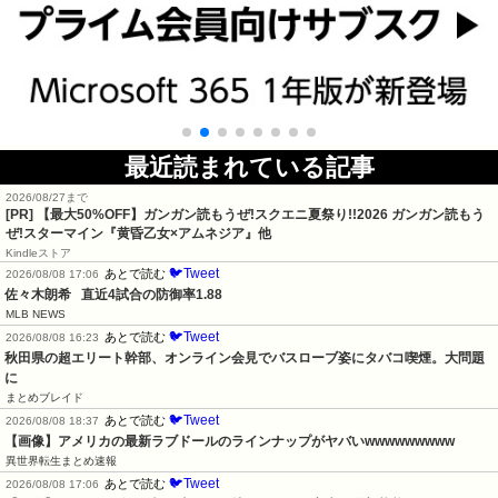
最近読まれている記事
2026/08/27まで
[PR]
【最大50%OFF】ガンガン読もうぜ!スクエニ夏祭り!!2026 ガンガン読もう
ぜ!スターマイン『黄昏乙女×アムネジア』他
Kindleストア
🐦Tweet
あとで読む
2026/08/08 17:06
佐々木朗希   直近4試合の防御率1.88
MLB NEWS
🐦Tweet
あとで読む
2026/08/08 16:23
秋田県の超エリート幹部、オンライン会見でバスローブ姿にタバコ喫煙。大問題
に
まとめブレイド
🐦Tweet
あとで読む
2026/08/08 18:37
【画像】アメリカの最新ラブドールのラインナップがヤバいwwwwwwwww
異世界転生まとめ速報
🐦Tweet
あとで読む
2026/08/08 17:06