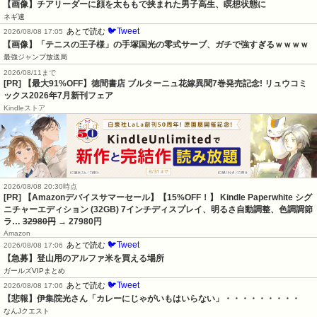
【画像】チアリーダーに顔を太ももで挟まれた男子高生、瞑想状態に
ネギ速
🐦Tweet
あとで読む
2026/08/08 17:05
【画像】「テニスの王子様」の手塚国光の零式サーブ、ガチで強すぎるｗｗｗｗ
最強ジャンプ放送局
2026/08/11まで
[PR] 【最大91%OFF】徳間書店 ブルターニュ花嫁異聞7巻発売記念! リュウコミ
ックス2026年7月新刊フェア
Kindleストア
2026/08/08 20:30時点
[PR] 【Amazonデバイスサマーセール】【15%OFF！】 Kindle Paperwhite シグ
ニチャーエディション (32GB) 7インチディスプレイ、明るさ自動調整、色調調節
ラ…
32980円
→ 27980円
Amazon
🐦Tweet
あとで読む
2026/08/08 17:06
【急募】登山用のアルファ米を買える場所
ガールズVIPまとめ
🐦Tweet
あとで読む
2026/08/08 17:06
【悲報】伊集院光さん「カレーにじゃがいもはいらない」・・・・・・・・・
なんJクエスト