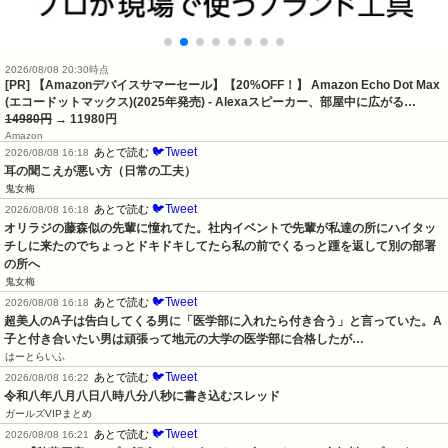
2026/08/08 20:30時点
[PR] 【Amazonデバイスサマーセール】【20%OFF！】 Amazon Echo Dot Max
(エコードットマックス)(2025年発売) - Alexaスピーカー、部屋中に広がる…
14980円
→ 11980円
Amazon
🐦Tweet
あとで読む
2026/08/08 16:18
耳の聞こえが悪い方（日常の工夫）
鬼女梅
🐦Tweet
あとで読む
2026/08/08 16:18
オリラジの藤森似の先輩に憧れてた。社内イベントで先輩が私達の所にハイタッ
チしに来たのでちょっとドキドキしてたら私の前でくるっと踵を返して別の部署
の所へ
鬼女梅
🐦Tweet
あとで読む
2026/08/08 16:18
超美人のA子は告白してくる男に「医学部に入れたら付き合う」と言っていた。A
子と付き合いたい男は頑張って地元の大学の医学部に合格したが…
はーとらいふ
🐦Tweet
あとで読む
2026/08/08 16:22
令和八年八月八日八時八分八秒に書き込むスレッド
ガールズVIPまとめ
🐦Tweet
あとで読む
2026/08/08 16:21