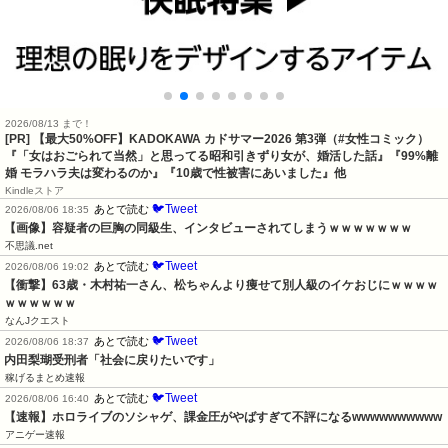
2026/08/13 まで！
[PR]
【最大50%OFF】KADOKAWA カドサマー2026 第3弾（#女性コミック）
『「女はおごられて当然」と思ってる昭和引きずり女が、婚活した話』『99%離
婚 モラハラ夫は変わるのか』『10歳で性被害にあいました』他
Kindleストア
🐦Tweet
あとで読む
2026/08/06 18:35
【画像】容疑者の巨胸の同級生、インタビューされてしまうｗｗｗｗｗｗｗ
不思議.net
🐦Tweet
あとで読む
2026/08/06 19:02
【衝撃】63歳・木村祐一さん、松ちゃんより痩せて別人級のイケおじにｗｗｗｗ
ｗｗｗｗｗｗ
なんJクエスト
🐦Tweet
あとで読む
2026/08/06 18:37
内田梨瑚受刑者「社会に戻りたいです」
稼げるまとめ速報
🐦Tweet
あとで読む
2026/08/06 16:40
【速報】ホロライブのソシャゲ、課金圧がやばすぎて不評になるwwwwwwwwww
アニゲー速報