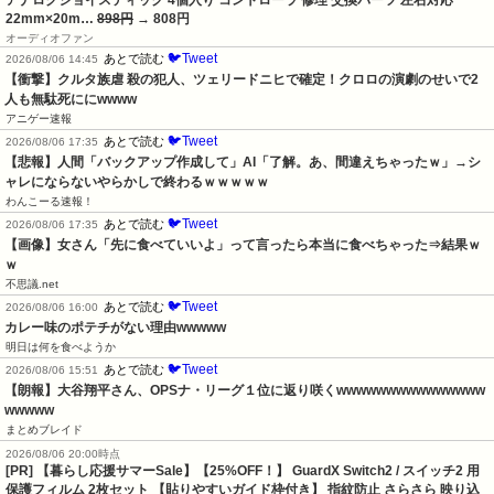
アナログジョイスティック 4個入り コントローラ 修理 交換パーツ 左右対応
22mm×20m…
898円
→ 808円
オーディオファン
🐦Tweet
あとで読む
2026/08/06 14:45
【衝撃】クルタ族虐 殺の犯人、ツェリードニヒで確定！クロロの演劇のせいで2
人も無駄死ににwwww
アニゲー速報
🐦Tweet
あとで読む
2026/08/06 17:35
【悲報】人間「バックアップ作成して」AI「了解。あ、間違えちゃったｗ」→シ
ャレにならないやらかしで終わるｗｗｗｗｗ
わんこーる速報！
🐦Tweet
あとで読む
2026/08/06 17:35
【画像】女さん「先に食べていいよ」って言ったら本当に食べちゃった⇒結果ｗ
ｗ
不思議.net
🐦Tweet
あとで読む
2026/08/06 16:00
カレー味のポテチがない理由wwwww
明日は何を食べようか
🐦Tweet
あとで読む
2026/08/06 15:51
【朗報】大谷翔平さん、OPSナ・リーグ１位に返り咲くwwwwwwwwwwwwwww
wwwww
まとめブレイド
2026/08/06 20:00時点
[PR] 【暮らし応援サマーSale】【25%OFF！】 GuardX Switch2 / スイッチ2 用
保護フィルム 2枚セット 【貼りやすいガイド枠付き】 指紋防止 さらさら 映り込