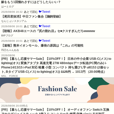
嫁をもう1回惚れさすにはどうしたらいい？
はーとログ
🐦Tweet
あとで読む
2026/08/06 16:32
【尾田君抹消】中日ファン集合【鵜飼登録】
なんじぇいスタジアム
🐦Tweet
あとで読む
2026/08/06 16:01
【朗報】AKB48エースの『尻の割れ目』セ■クスすぎんだろwwwww
BIPブログ
🐦Tweet
あとで読む
2026/08/06 16:01
【速報】熊本イオンモール、爆発の原因は『これ』の可能性
凹凸ちゃんねる
2026/08/06
[PR] 【暮らし応援サマーSale】【10%OFF！】 日本の中小企業 USB-C(メス) to
lighting(オス) 変換アタブタ 高速充電 27W 480mbpsデータ転送(PC間のみ) i-
Phone14/13/15 i-Pad 対応 軽量 小型 コンパクト 持ち運び L字 ul0153 (2個セッ
ト, Bタイプ USB-C(メス) to lighting(オス))
1125円
→ 1013円 （20:00時点）
MSL FORCE
2026/08/06 20:00時点
[PR] 【暮らし応援サマーSale】【10%OFF！】 オーディオファン Switch 互換