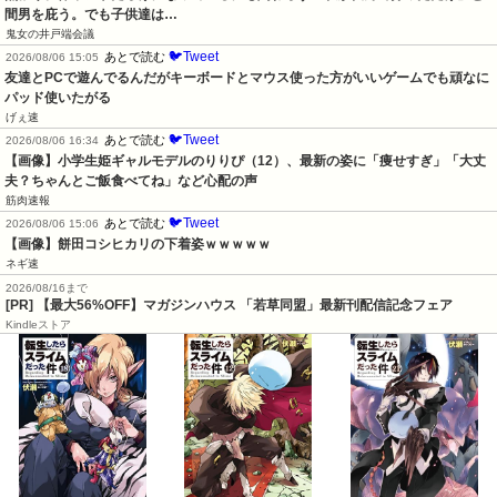
間男を庇う。でも子供達は…
鬼女の井戸端会議
🐦Tweet
あとで読む
2026/08/06 15:05
友達とPCで遊んでるんだがキーボードとマウス使った方がいいゲームでも頑なに
パッド使いたがる
げぇ速
🐦Tweet
あとで読む
2026/08/06 16:34
【画像】小学生姫ギャルモデルのりりぴ（12）、最新の姿に「痩せすぎ」「大丈
夫？ちゃんとご飯食べてね」など心配の声
筋肉速報
🐦Tweet
あとで読む
2026/08/06 15:06
【画像】餅田コシヒカリの下着姿ｗｗｗｗｗ
ネギ速
2026/08/16まで
[PR] 【最大56%OFF】マガジンハウス 「若草同盟」最新刊配信記念フェア
Kindleストア