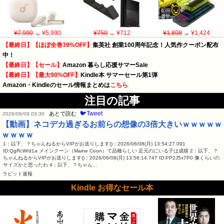
¥7,990
→ ¥5,990
¥750
→ ¥712
¥1,898
→ ¥1,424
【最終日】【ほぼ全巻39%OFF】
集英社 創業100周年記念！人気作クーポン配布
中！
【最終日】【セール】
Amazon 暮らし応援サマーSale
【最終日】【最大90%OFF】
Kindle本 サマーセール第1弾
Amazon・Kindleのセール情報まとめは
こちら
注目の記事
🐦Tweet
あとで読む
2026/06/09 03:30
【動画】ネコデカ過ぎるお前らの想像の3倍大きいｗｗｗｗｗ
ｗｗｗｗ
1：以下、？ちゃんねるからVIPがお送りします()：2026/06/08(月) 13:54:27.091
ID:QgRcW/d1a メインクーン（Maine Coon）て品種らしい 足元のにいる子は成猫 2：以下、？
ちゃんねるからVIPがお送りします()：2026/06/08(月) 13:56:14.747 ID:PP2J5x7P0 像くらいの
サイズかと思ったわ 4：以下、？ちゃん…
ラビット速報
Kindle お得なセール本