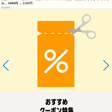
み…
1580円
→ 1180円
GuardX