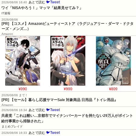
🐦Tweet
あとで読む
2026/08/06 16:40
ワイ「NISAやろう！」マッマ「結果見せてみ？」
IT速報
2026/08/06
[PR] 【コスメ】Amazonビューティーストア（ラグジュアリー・ダーマ・ドクタ
ーズ・メンズ…）
Amazon
¥990
¥990
¥809
2026/08/06 まで！
[PR]
【セール】暮らし応援サマーSale 対象商品 日用品『トイレ用品』
Amazon
🐦Tweet
あとで読む
2026/08/06 16:34
共産党「これは酷い…京都市でマイナンバーカードを持たない29万人がポイント
給付事業から排除された」
まとめブレイド
🐦Tweet
あとで読む
2026/08/06 16:33