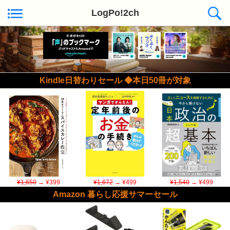
LogPo!2ch
Kindle日替わりセール ◆本日50冊が対象
¥1,650
→ ¥399
¥1,672
→ ¥499
¥1,540
→ ¥499
Amazon 暮らし応援サマーセール