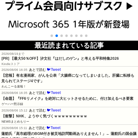
最近読まれている記事
2026/08/19まで
[PR]
【最大50％OFF】汐文社『はだしのゲン』と考える平和特集2026
Kindleストア
🐦Tweet
あとで読む
2026/08/06 16:35
【悲報】有名漫画家、がんを公表「大腸癌になってしまいました。肝臓に転移も
見られてステージ4です」
わんこーる速報！
🐦Tweet
あとで読む
2026/08/06 16:35
【命題】『FF6リメイク』を絶対に大ヒットさせるために、付け加えるべき要素
ゲーハー黙示録
🐦Tweet
あとで読む
2026/08/06 15:12
【衝撃】NHK、ようやく気づくｗｗｗｗｗｗｗｗｗ
NEWSまとめもりー
🐦Tweet
あとで読む
2026/08/06 15:11
蓮舫氏「高市総理のBGM付き被災地訪問動画ありえません！」← 蓮舫氏の国会議