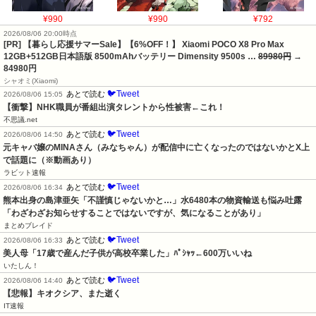
¥990
¥990
¥792
2026/08/06 20:00時点
[PR] 【暮らし応援サマーSale】【6%OFF！】 Xiaomi POCO X8 Pro Max
12GB+512GB日本語版 8500mAhバッテリー Dimensity 9500s …
89980円
→
84980円
シャオミ(Xiaomi)
🐦Tweet
あとで読む
2026/08/06 15:05
【衝撃】NHK職員が番組出演タレントから性被害←これ！
不思議.net
🐦Tweet
あとで読む
2026/08/06 14:50
元キャバ嬢のMINAさん（みなちゃん）が配信中に亡くなったのではないかとX上
で話題に（※動画あり）
ラビット速報
🐦Tweet
あとで読む
2026/08/06 16:34
熊本出身の島津亜矢「不謹慎じゃないかと…」水6480本の物資輸送も悩み吐露
「わざわざお知らせすることではないですが、気になることがあり」
まとめブレイド
🐦Tweet
あとで読む
2026/08/06 16:33
美人母「17歳で産んだ子供が高校卒業した」ﾊﾟｼｬｯ←600万いいね
いたしん！
🐦Tweet
あとで読む
2026/08/06 14:40
【悲報】キオクシア、また逝く
IT速報