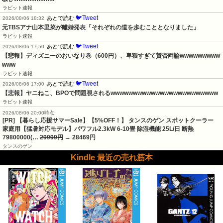
ラビット速報
🐦Tweet
あとで読む
2026/08/06 18:32
元TBSアナ山本里菜が離婚発表「それぞれの道を歩むこととなりました」
ラビット速報
🐦Tweet
あとで読む
2026/08/06 17:50
【悲報】ディズニーのおいなり巻（600円）、卑猥すぎて賛否両論wwwwwwwww
www
ラビット速報
🐦Tweet
あとで読む
2026/08/06 17:00
【悲報】ヤニねこ、BPOで問題視されるwwwwwwwwwwwwwwwwwwwwwwww
ラビット速報
2026/08/06 20:00時点
[PR] 【暮らし応援サマーSale】【5%OFF！】 タンスのゲン スポットクーラー
家庭用【猛暑対応モデル】パワフル2.3kW 6-10畳 除湿機能 25L/日 断熱
79800000(…
29999円
→ 28469円
タンスのゲン
Kindle 最近の売れ筋本