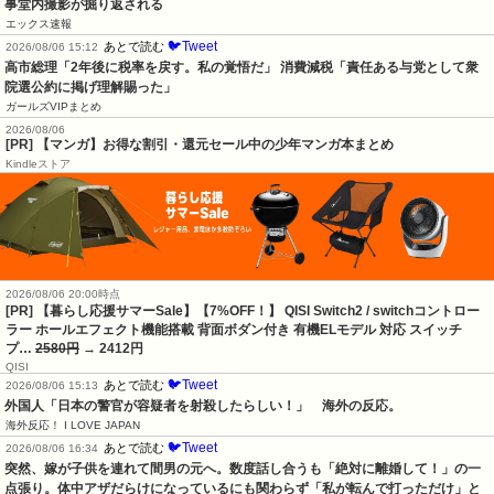
事堂内撮影が掘り返される
エックス速報
🐦Tweet
あとで読む
2026/08/06 15:12
高市総理「2年後に税率を戻す。私の覚悟だ」 消費減税「責任ある与党として衆
院選公約に掲げ理解賜った」
ガールズVIPまとめ
2026/08/06
[PR] 【マンガ】お得な割引・還元セール中の少年マンガ本まとめ
Kindleストア
2026/08/06 20:00時点
[PR] 【暮らし応援サマーSale】【7%OFF！】 QISI Switch2 / switchコントロー
ラー ホールエフェクト機能搭載 背面ボダン付き 有機ELモデル 対応 スイッチ
プ…
2580円
→ 2412円
QISI
🐦Tweet
あとで読む
2026/08/06 15:13
外国人「日本の警官が容疑者を射殺したらしい！」　海外の反応。
海外反応！ I LOVE JAPAN
🐦Tweet
あとで読む
2026/08/06 16:34
突然、嫁が子供を連れて間男の元へ。数度話し合うも「絶対に離婚して！」の一
点張り。体中アザだらけになっているにも関わらず「私が転んで打っただけ」と