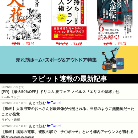
¥943
→ ¥374
¥1,540
→ ¥299
¥946
→ ¥473
ラビット速報の最新記事
2026/08/25まで
[PR]
【最大50%OFF】ドリコム 夏フェア ノベルス『エリスの聖杯』他
Kindleストア
🐦Tweet
あとで読む
2026/08/06 19:50
【動画】大阪府警のおっさん射殺映像が公開される。当然のように無抵抗だった
ことが発覚
ラビット速報
🐦Tweet
あとで読む
2026/08/06 19:10
【動画】福岡の電車、複数の駅で「チ〇ポッ❤」という構内アナウンスが流れる
騒ぎwwwwwwwww