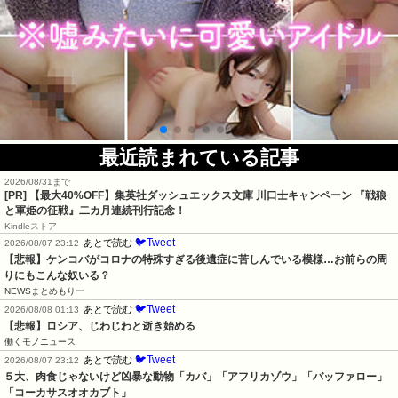
最近読まれている記事
2026/08/31まで
[PR]
【最大40%OFF】集英社ダッシュエックス文庫 川口士キャンペーン 『戦狼
と軍姫の征戦』二カ月連続刊行記念！
Kindleストア
🐦Tweet
あとで読む
2026/08/07 23:12
【悲報】ケンコバがコロナの特殊すぎる後遺症に苦しんでいる模様…お前らの周
りにもこんな奴いる？
NEWSまとめもりー
🐦Tweet
あとで読む
2026/08/08 01:13
【悲報】ロシア、じわじわと逝き始める
働くモノニュース
🐦Tweet
あとで読む
2026/08/07 23:12
５大、肉食じゃないけど凶暴な動物「カバ」「アフリカゾウ」「バッファロー」
「コーカサスオオカブト」