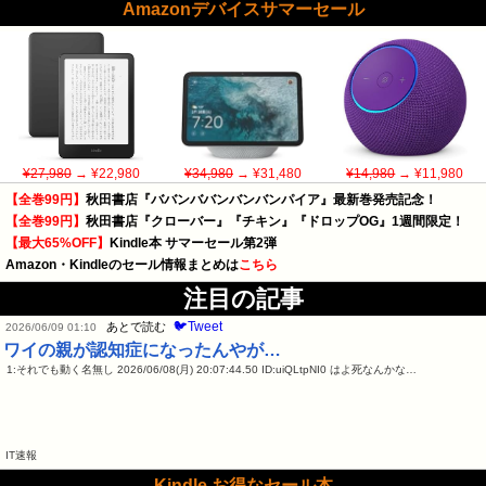
Amazonデバイスサマーセール
¥27,980
→ ¥22,980
¥34,980
→ ¥31,480
¥14,980
→ ¥11,980
【全巻99円】
秋田書店『ババンババンバンバンパイア』最新巻発売記念！
【全巻99円】
秋田書店『クローバー』『チキン』『ドロップOG』1週間限定！
【最大65%OFF】
Kindle本 サマーセール第2弾
Amazon・Kindleのセール情報まとめは
こちら
注目の記事
🐦Tweet
あとで読む
2026/06/09 01:10
ワイの親が認知症になったんやが…
1:それでも動く名無し 2026/06/08(月) 20:07:44.50 ID:uiQLtpNI0 はよ死なんかな…
IT速報
Kindle お得なセール本