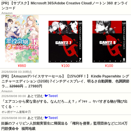
[PR] 【サブスク】Microsoft 365/Adobe Creative Cloud/ノートン 360 オンライ
ンコード
Amazon
¥860
¥100
¥100
2026/08/08 03:30時点
[PR] 【Amazonデバイスサマーセール】【15%OFF！】 Kindle Paperwhite シグ
ニチャーエディション (32GB) 7インチディスプレイ、明るさ自動調整、色調調節
ラ…
32980円
→ 27980円
Amazon
🐦Tweet
あとで読む
2026/08/08 00:00
「エアコンから変な音がする。なんだろ…え？」ﾊﾟｼｬｯ → ヤバすぎる物が飛び出
てくる・・・
オレ的ゲーム速報＠刃
🐦Tweet
あとで読む
2026/08/08 00:00
妊娠のフィリピン人技能実習生に帰国迫る 「権利を侵害」監理団体などに314万
円賠償命令   福岡地裁