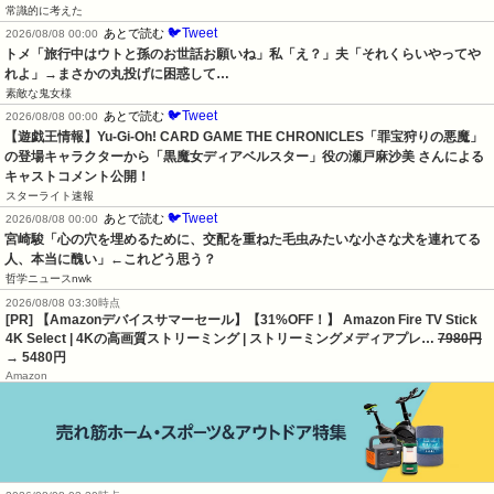
常識的に考えた
🐦Tweet
あとで読む
2026/08/08 00:00
トメ「旅行中はウトと孫のお世話お願いね」私「え？」夫「それくらいやってや
れよ」→まさかの丸投げに困惑して…
素敵な鬼女様
🐦Tweet
あとで読む
2026/08/08 00:00
【遊戯王情報】Yu-Gi-Oh! CARD GAME THE CHRONICLES「罪宝狩りの悪魔」
の登場キャラクターから「黒魔女ディアベルスター」役の瀬戸麻沙美 さんによる 
キャストコメント公開！
スターライト速報
🐦Tweet
あとで読む
2026/08/08 00:00
宮崎駿「心の穴を埋めるために、交配を重ねた毛虫みたいな小さな犬を連れてる
人、本当に醜い」←これどう思う？
哲学ニュースnwk
2026/08/08 03:30時点
[PR] 【Amazonデバイスサマーセール】【31%OFF！】 Amazon Fire TV Stick
4K Select | 4Kの高画質ストリーミング | ストリーミングメディアプレ…
7980円
→ 5480円
Amazon