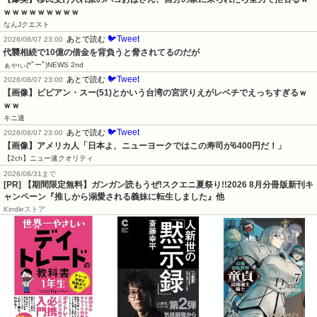
ｗｗｗｗｗｗｗｗｗ
なんJクエスト
🐦Tweet
あとで読む
2026/08/07 23:00
代襲相続で10億の借金を背負うと脅されてるのだが
ぁゃιぃ(*ﾟーﾟ)NEWS 2nd
🐦Tweet
あとで読む
2026/08/07 23:00
【画像】ビビアン・スー(51)とかいう台湾の宮沢りえがレベチでえっちすぎるｗ
ｗｗ
キニ速
🐦Tweet
あとで読む
2026/08/07 23:00
【画像】アメリカ人「日本よ、ニューヨークではこの寿司が6400円だ！」
【2ch】ニュー速クオリティ
2026/08/31まで
[PR] 【期間限定無料】ガンガン読もうぜ!スクエニ夏祭り!!2026 8月分冊版新刊キ
ャンペーン『推しから溺愛される義妹に転生しました』他
Kindleストア