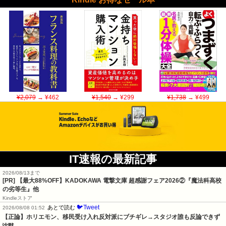
¥2,079
→ ¥462
¥1,540
→ ¥299
¥1,738
→ ¥499
IT速報の最新記事
2026/08/13まで
[PR] 【最大88%OFF】KADOKAWA 電撃文庫 超感謝フェア2026②『魔法科高校
の劣等生』他
Kindleストア
🐦Tweet
あとで読む
2026/08/08 01:52
【正論】ホリエモン、移民受け入れ反対派にブチギレ→スタジオ誰も反論できず
沈黙