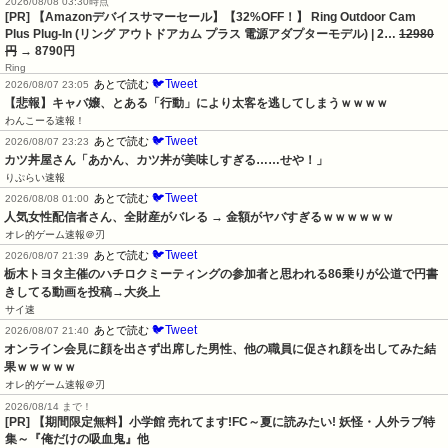
2026/08/08 03:30時点
[PR] 【Amazonデバイスサマーセール】【32%OFF！】 Ring Outdoor Cam
Plus Plug-In (リング アウトドアカム プラス 電源アダプターモデル) | 2…
12980
円
→ 8790円
Ring
🐦Tweet
あとで読む
2026/08/07 23:05
【悲報】キャバ嬢、とある「行動」により太客を逃してしまうｗｗｗｗ
わんこーる速報！
🐦Tweet
あとで読む
2026/08/07 23:23
カツ丼屋さん「あかん、カツ丼が美味しすぎる……せや！」
りぷらい速報
🐦Tweet
あとで読む
2026/08/08 01:00
人気女性配信者さん、全財産がバレる → 金額がヤバすぎるｗｗｗｗｗｗ
オレ的ゲーム速報＠刃
🐦Tweet
あとで読む
2026/08/07 21:39
栃木トヨタ主催のハチロクミーティングの参加者と思われる86乗りが公道で円書
きしてる動画を投稿→大炎上
サイ速
🐦Tweet
あとで読む
2026/08/07 21:40
オンライン会見に顔を出さず出席した男性、他の職員に促され顔を出してみた結
果ｗｗｗｗｗ
オレ的ゲーム速報＠刃
2026/08/14 まで！
[PR] 【期間限定無料】小学館 売れてます!FC～夏に読みたい! 妖怪・人外ラブ特
集～『俺だけの吸血鬼』他