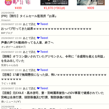
¥499
¥1,870 (+561pt)
¥809
2026/08/08
[PR] 【割引】タイムセール監視所『お茶』
Amazon
🐦Tweet
あとで読む
2026/08/07 22:00
おっパブ行ってきた結果ｗｗｗｗｗｗｗｗｗｗｗｗｗｗｗｗｗｗｗｗ
BIPブログ
🐦Tweet
あとで読む
2026/08/07 22:00
声優の声でAI動画作ってる人達、終了へ
オレ的ゲーム速報＠刃
🐦Tweet
あとで読む
2026/08/07 22:00
【朗報】オワコン扱いされていたデジモンさん、令和に「全盛期を超える利益」
を生み出していた
投資ちゃんねる
🐦Tweet
あとで読む
2026/08/07 22:00
【悲報】17歳で無期懲役になった奴、怖いｗｗｗｗｗｗｗｗｗｗｗｗｗｗｗｗｗ
ｗｗｗｗｗｗｗ
ラビット速報
🐦Tweet
あとで読む
2026/08/07 22:00
【芸能】元EXILE・黒木啓司、妻・宮崎麗果被告へのDV事案で逮捕されていた　
宮崎は全身打撲、頭部裂傷及び打撲、頸部損傷の怪我
痛いニュース(ﾉ∀`)
2026/08/08