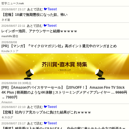
哲学ニュースnwk
🐦Tweet
あとで読む
2026/08/07 23:17
【悲報】18歳で無期懲役になった奴、怖い
ネギ速
🐦Tweet
あとで読む
2026/08/07 22:11
レインボー池田、アナウンサーと結婚ｗｗｗｗｗ
mashlife通信
2026/08/08
[PR] 【マンガ】『マイクロマガジン社』高ポイント還元中のマンガまとめ
Kindleストア
2026/08/08 03:30時点
[PR] 【Amazonデバイスサマーセール】【20%OFF！】 Amazon Fire TV Stick
4K Plus | 映画館のような4K体験 | ストリーミングメディアプレイヤー …
9980円
→ 7980円
Amazon
🐦Tweet
あとで読む
2026/08/07 22:10
【悲報】社内リア充カップルに負けた結果がこれｗｗｗｗ
キスログ
🐦Tweet
あとで読む
2026/08/07 23:17
【爆笑】移民受け入れ派のパヨおばさん、自分の家に来られたら全力で拒否るｗ