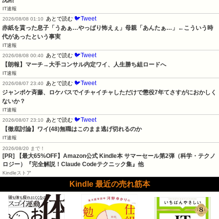
IT速報
🐦Tweet
あとで読む
2026/08/08 01:10
赤紙を貰った息子「うあぁ…やっぱり怖えぇ」母親「あんたぁ…」←こういう時
代があったという事実
IT速報
🐦Tweet
あとで読む
2026/08/08 00:40
【朗報】マーチ→大手コンサル内定ワイ、人生勝ち組ロードへ
IT速報
🐦Tweet
あとで読む
2026/08/07 23:40
ジャンポケ斉藤、ロケバスでイチャイチャしただけで懲役7年てさすがにおかしく
ないか？
IT速報
🐦Tweet
あとで読む
2026/08/07 23:10
【徹底討論】ワイ(48)無職はこのまま逃げ切れるのか
IT速報
2026/08/20 まで！
[PR]
【最大65%OFF】Amazon公式 Kindle本 サマーセール第2弾（科学・テクノ
ロジー）『完全解説！Claude Codeテクニック集』他
Kindleストア
Kindle 最近の売れ筋本