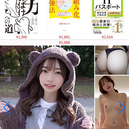
¥1,386
¥1,881
¥1,634
¥1,080