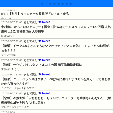
2026/08/08
[PR] 【割引】タイムセール監視所『レトルト食品』
Amazon
🐦Tweet
あとで読む
2026/08/07 22:00
中村敬斗 かっこいいアスリート調査 1位 W杯でインスタフォロワー127万増 人気
爆発 …2位 高橋藍 3位 大谷翔平
footballnet
🐦Tweet
あとで読む
2026/08/07 22:00
【衝撃】ドラクエ6をとんでもないクオリティでアニメ化してしまったAI動画がこ
ちら！！！
ジャンプ速報
🐦Tweet
あとで読む
2026/08/07 22:00
【速報】サウジ パキスタン トルコ３カ国 相互防衛協定締結
常識的に考えた
🐦Tweet
あとで読む
2026/08/07 22:00
【結果】ニューバランスはダサい！onは時代遅れ！サロモンを買え！って言われ
たから買ったんやが
ライフハックちゃんねる弐式
🐦Tweet
あとで読む
2026/08/07 22:00
【悲報】AI推進派「ふおおおお！もうAIでアニメーターも声優もいらない!」（版
権無視生成物を誇らしげに流布）
アルファルファモザイク
2026/08/08