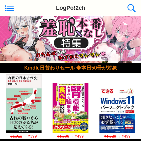
LogPo!2ch
Kindle日替わりセール ◆本日50冊が対象
¥1,012
→ ¥399
¥1,738
→ ¥499
¥1,628
→ ¥499