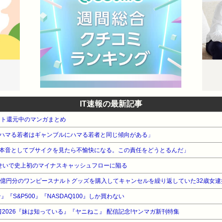
IT速報の最新記事
ント還元中のマンガまとめ
ハマる若者はギャンブルにハマる若者と同じ傾向がある」
本音としてブサイクを見たら不愉快になる。この責任をどうとるんだ」
niのせいで史上初のマイナスキャッシュフローに陥る
3億円分のワンピースナルトグッズを購入してキャンセルを繰り返していた32歳女逮
』『S&P500』『NASDAQ100』しか買わない
2026『妹は知っている』『ヤニねこ』 配信記念!ヤンマガ新刊特集