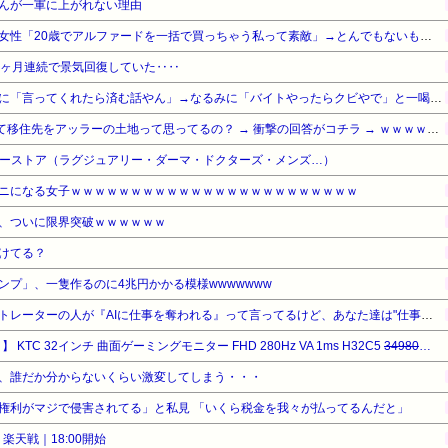
んが一軍に上がれない理由
セクシー系アカウントの美人女性「20歳でアルファードを一括で買っちゃう私って素敵」→とんでもないものが映り込んでしまい、終わる
4ヶ月連続で景気回復していた‥‥
【悲報】ナイナイ岡村、家事に「言ってくれたら済む話やん」→なるみに「バイトやったらクビやで」と一喝され黙り込む
【衝撃】Q：ムスリム移民って移住先をアッラーの土地って思ってるの？ → 衝撃の回答がコチラ → ｗｗｗｗｗｗｗｗｗｗｗｗｗｗ
ティーストア（ラグジュアリー・ダーマ・ドクターズ・メンズ…）
ニになる女子ｗｗｗｗｗｗｗｗｗｗｗｗｗｗｗｗｗｗｗｗｗｗｗｗ
、ついに限界突破ｗｗｗｗｗｗ
けてる？
ンプ」、一隻作るのに4兆円かかる模様wwwwwww
野田クリスタルさん「イラストレーターの人が『AIに仕事を奪われる』って言ってるけど、あなた達は"仕事を奪う側"じゃない？」
KTC 32インチ 曲面ゲーミングモニター FHD 280Hz VA 1ms H32C5
34980円
→ 
、誰だか分からないくらい激変してしまう・・・
権利がマジで侵害されてる」と私見 「いくら税金を我々が払ってるんだと」
楽天戦｜18:00開始