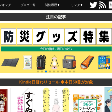
ンキング
ブログ一覧
閲覧履歴▼
リンク▼
ブックマーク
最近読んだ
あとで読む
ネットスーパー
飲食店舗用品
セール情報
注目の記事
Kindle日替わりセール ◆本日50冊が対象