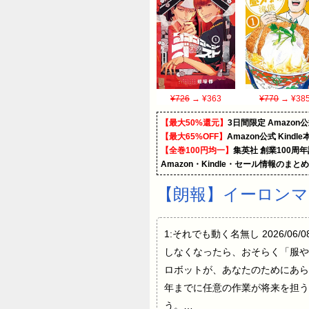
¥726
→ ¥363
¥770
→ ¥38
【最大50%還元】
3日間限定 Amaz
【最大65%OFF】
Amazon公式 Kind
【全巻100円均一】
集英社 創業100周
Amazon・Kindle・セール情報のまと
【朗報】イーロンマ
1:それでも動く名無し 2026/06/
しなくなったら、おそらく「服や
ロボットが、あなたのためにあら
年までに任意の作業が将来を担う
う。…