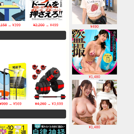
,158
→ ¥399
¥2,200
→ ¥499
¥490
¥1,480
¥999
→ ¥569
¥4,260
→ ¥3,699
¥1,480