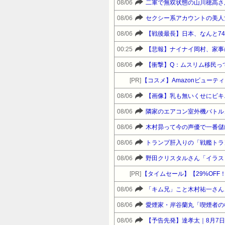
08/06
二軍で無双状態の山川穂高さ
08/06
08/06
【戦後最長】日本、なんと7
00:25
08/06
[PR]
【コスメ】Amazonビュー
08/06
【画像】乳も無いくせにビキ
08/06
隣家のエアコン室外機バトル
08/06
木村昴って今の声優で一番儲
08/06
トランプ肝入りの「戦艦トラ
08/06
[PR]
【タイムセール】【29%OFF！】 
08/06
「キム兄」こと木村祐一さん
08/06
愛煙家・岸谷蘭丸「喫煙者の
08/06
【予告先発】達孝太｜8月7日 