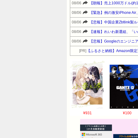
08/06
【朗報】売上1000万ドル(約
08/06
【緊急】例の激安iPhone 
08/06
【悲報】中国企業Zbtlink
08/06
【速報】れいわ新選組、「い
08/06
【悲報】Googleのエンジ
[PR]
【ふるさと納税】Amazon
¥931
¥100