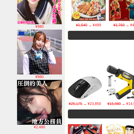
¥1,540
→ ¥499
¥1,760
→ ¥4
¥980
¥980
¥25,175
→ ¥23,850
¥15,980
→ ¥14,
¥2,480