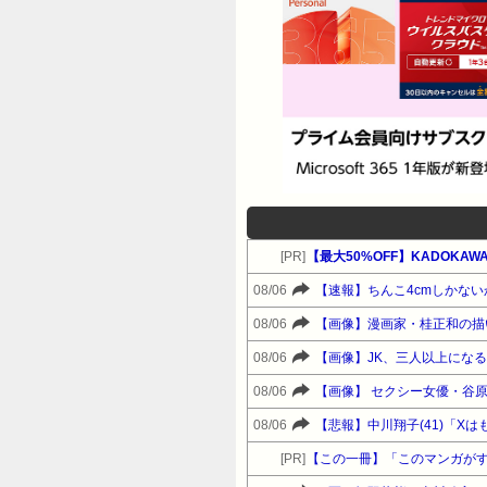
[PR]
08/06
【速報】ちんこ4cmしかな
08/06
【画像】漫画家・桂正和の描
08/06
【画像】JK、三人以上にな
08/06
【画像】 セクシー女優・谷
08/06
【悲報】中川翔子(41)「X
[PR]
【この一冊】「このマンガがす