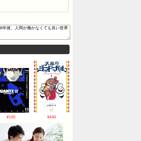
¥100
¥440