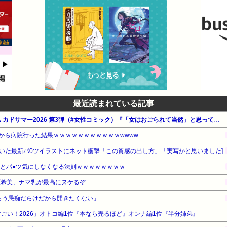
最近読まれている記事
【最大50%OFF】KADOKAWA カドサマー2026 第3弾（#女性コミック）『「女はおごられて当然」と思ってる昭和引きずり女が、婚活した話』『99%離婚 モラハラ夫は変わるのか』『10歳で性被害にあいました』他
いから病院行った結果ｗｗｗｗｗｗｗｗｗｗｗwwww
いた最新パ0ツイラストにネット衝撃「この質感の出し方」「実写かと思いました]
るとパ●ツ気にしなくなる法則ｗｗｗｗｗｗｗｗ
原希美、ナマ乳が最高にヌケるぞ
はもう愚痴だらけだから開きたくない」
ごい！2026」オトコ編1位『本なら売るほど』オンナ編1位『半分姉弟』