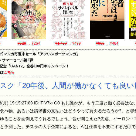
5
¥528
→ ¥264
¥1,430
→ ¥499
¥968
→ ¥484
on公式マンガ毎週末セール「アツいスポーツマンガ」
le本 サマーセール第2弾
年記念『GANTZ』全巻100円キャンペーン！
めは
こちら
スク「20年後、人間が働かなくても良い
08(月) 19:15:27.69 ID:IFlV7x+G0 もし誰かが、もう二度と働く
食べ物、あるいは請求書の支払いはどうやって買えるだろうか?」と尋
ゆることを面倒見てくれるでしょう。音が聞こえた?先週、イーロン・マス
と予測した。テスラの大手企業によると、AIは仕事を不要にするだけ