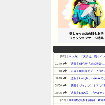
[PR]
【マンガ】『講談社』高ポイ
01:40
【悲報】研究所「株式投資に
01:10
【正論】岡田斗司夫「人間の
00:40
【悲報】Google、Gemi
08/06
【悲報】ジャンプストアで4
08/06
【悲報】NISA民、『オルカン
[PR]
【期間限定無料】講談社 夏電書