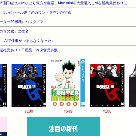
16億円)超えのAIひとり親方が急増。Mac miniを大量購入しAIを従業員代わりに
Air、ついにセール終了のカウントダウンが開始
製ルーター20機種にバックドア
のちの党」に改名
ニア「AIで仕事がつまらなくなった」
限定返礼品あり！日用品・冷凍食品多数
¥100
¥543
¥100