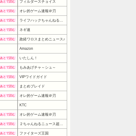
フィルダースチョイス
あとで読む
オレ的ゲーム速報＠刃
あとで読む
ライフハックちゃんねる弐式
あとで読む
ネギ速
あとで読む
政経ワロスまとめニュース♪
あとで読む
Amazon
いたしん！
あとで読む
もみあげチャ～シュ～
あとで読む
VIPワイドガイド
あとで読む
まとめブレイド
あとで読む
オレ的ゲーム速報＠刃
あとで読む
24681円 （03:00時点）
KTC
オレ的ゲーム速報＠刃
あとで読む
２ちゃんねるニュース超速まとめ＋
あとで読む
ファイターズ王国
あとで読む