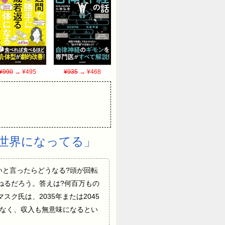
¥990
→ ¥495
¥935
→ ¥468
世界になってる」
必要はないと言ったらどうなる?頭が回転
ねるだろう。答えは?何百万もの
ク氏は、2035年または2045
でなく、収入も無意味になるとい