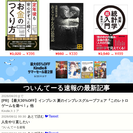
¥1,320
→ ¥396
¥660
→ ¥330
¥1,540
→ ¥499
ついんてーる速報の最新記事
2026/08/20まで
[PR]
【最大30%OFF】インプレス 夏のインプレスグループフェア『このレトロ
ゲームを遊べ！』他
Kindleストア
🐦Tweet
あとで読む
2026/08/11 00:30
人生やり直したい
ついんてーる速報