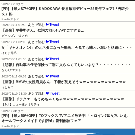
2026/08/13まで
[PR] 【最大87%OFF】KADOKAWA 長谷敏司デビュー25周年フェア!『円環少
女』他
Kindleストア
🐦Tweet
あとで読む
2026/08/11 01:59
【画像】平井堅さん、歌詞の匂わせがすごすぎる…
ガールズVIPまとめ
🐦Tweet
あとで読む
2026/08/11 02:00
女「ギャオオオン!」の元ネタになった動画、今見ても味わい深いと話題に・・・
はちま起稿
🐦Tweet
あとで読む
2026/08/11 01:56
【悲報】自動車の任意保険って別に入らんくてもいいよな？・・・・・・・・・
なんJクエスト
🐦Tweet
あとで読む
2026/08/11 00:09
【画像】BMWの女性店員さん、下着が見えそうｗｗｗｗｗｗｗｗｗｗｗｗｗ
うしみつ
🐦Tweet
あとで読む
2026/08/10 23:30
【画像】ドラクエ、もうめちゃくちゃｗｗｗｗｗｗｗｗｗｗｗｗｗｗｗｗｗ
【2ch】ニュー速クオリティ
2026/08/31まで
[PR] 【最大50%OFF】TOブックス TVアニメ放送中!「ヒロイン?聖女?いいえ、
オールワークスメイドです(誇)!」新刊配信フェア
Kindleストア