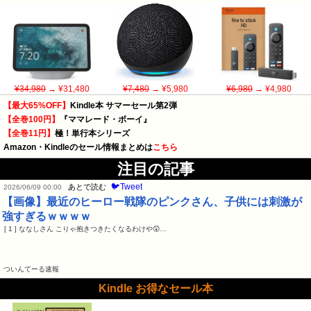
¥34,980
→ ¥31,480
¥7,480
→ ¥5,980
¥6,980
→ ¥4,980
【最大65%OFF】
Kindle本 サマーセール第2弾
【全巻100円】
『ママレード・ボーイ』
【全巻11円】
極！単行本シリーズ
Amazon・Kindleのセール情報まとめは
こちら
注目の記事
🐦Tweet
あとで読む
2026/06/09 00:00
【画像】最近のヒーロー戦隊のピンクさん、子供には刺激が
強すぎるｗｗｗｗ
[ 1 ] ななしさん こりゃ抱きつきたくなるわけや😲…
ついんてーる速報
Kindle お得なセール本