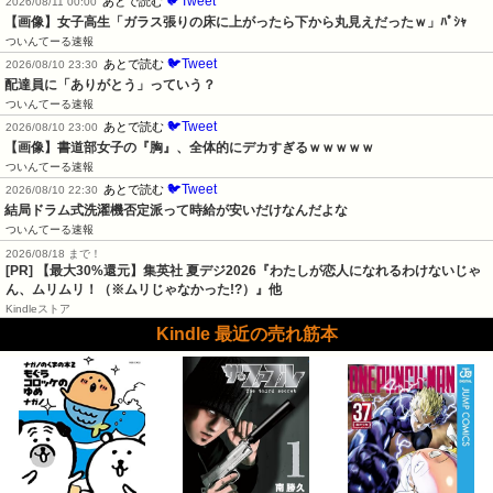
🐦Tweet
あとで読む
2026/08/11 00:00
【画像】女子高生「ガラス張りの床に上がったら下から丸見えだったｗ」ﾊﾟｼｬ
ついんてーる速報
🐦Tweet
あとで読む
2026/08/10 23:30
配達員に「ありがとう」っていう？
ついんてーる速報
🐦Tweet
あとで読む
2026/08/10 23:00
【画像】書道部女子の『胸』、全体的にデカすぎるｗｗｗｗｗ
ついんてーる速報
🐦Tweet
あとで読む
2026/08/10 22:30
結局ドラム式洗濯機否定派って時給が安いだけなんだよな
ついんてーる速報
2026/08/18 まで！
[PR]
【最大30%還元】集英社 夏デジ2026『わたしが恋人になれるわけないじゃ
ん、ムリムリ！（※ムリじゃなかった!?）』他
Kindleストア
Kindle 最近の売れ筋本