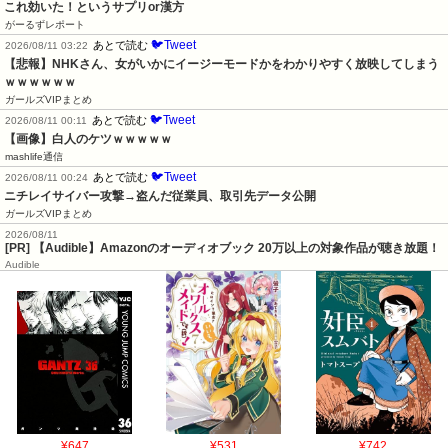
これ効いた！というサプリor漢方
がーるずレポート
🐦Tweet
あとで読む
2026/08/11 03:22
【悲報】NHKさん、女がいかにイージーモードかをわかりやすく放映してしまう
ｗｗｗｗｗｗ
ガールズVIPまとめ
🐦Tweet
あとで読む
2026/08/11 00:11
【画像】白人のケツｗｗｗｗｗ
mashlife通信
🐦Tweet
あとで読む
2026/08/11 00:24
ニチレイサイバー攻撃→盗んだ従業員、取引先データ公開
ガールズVIPまとめ
2026/08/11
[PR] 【Audible】Amazonのオーディオブック 20万以上の対象作品が聴き放題！
Audible
¥647
¥531
¥742