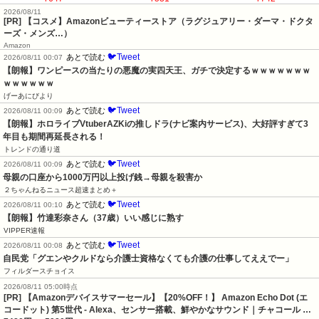
2026/08/11
[PR] 【コスメ】Amazonビューティーストア（ラグジュアリー・ダーマ・ドクタ
ーズ・メンズ…）
Amazon
🐦Tweet
あとで読む
2026/08/11 00:07
【朗報】ワンピースの当たりの悪魔の実四天王、ガチで決定するｗｗｗｗｗｗｗ
ｗｗｗｗｗｗ
げーあにびより
🐦Tweet
あとで読む
2026/08/11 00:09
【朗報】ホロライブVtuberAZKiの推しドラ(ナビ案内サービス)、大好評すぎて3
年目も期間再延長される！
トレンドの通り道
🐦Tweet
あとで読む
2026/08/11 00:09
母親の口座から1000万円以上投げ銭→母親を殺害か
２ちゃんねるニュース超速まとめ＋
🐦Tweet
あとで読む
2026/08/11 00:10
【朗報】竹達彩奈さん（37歳）いい感じに熟す
VIPPER速報
🐦Tweet
あとで読む
2026/08/11 00:08
自民党「グエンやクルドなら介護士資格なくても介護の仕事してええでー」
フィルダースチョイス
2026/08/11 05:00時点
[PR] 【Amazonデバイスサマーセール】【20%OFF！】 Amazon Echo Dot (エ
コードット) 第5世代 - Alexa、センサー搭載、鮮やかなサウンド｜チャコール …