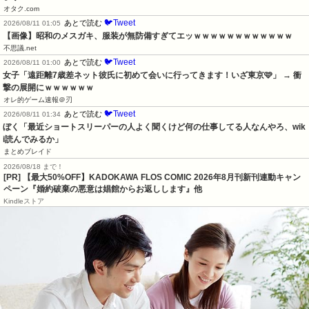
オタク.com
🐦Tweet
あとで読む
2026/08/11 01:05
【画像】昭和のメスガキ、服装が無防備すぎてエッｗｗｗｗｗｗｗｗｗｗｗｗ
不思議.net
🐦Tweet
あとで読む
2026/08/11 01:00
女子「遠距離7歳差ネット彼氏に初めて会いに行ってきます！いざ東京🩷」 → 衝
撃の展開にｗｗｗｗｗｗ
オレ的ゲーム速報＠刃
🐦Tweet
あとで読む
2026/08/11 01:34
ぼく「最近ショートスリーパーの人よく聞くけど何の仕事してる人なんやろ、wik
i読んでみるか」
まとめブレイド
2026/08/18 まで！
[PR] 【最大50%OFF】KADOKAWA FLOS COMIC 2026年8月刊新刊連動キャン
ペーン『婚約破棄の悪意は娼館からお返しします』他
Kindleストア