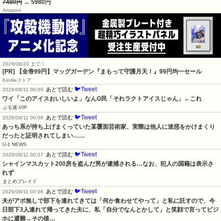
7480円
→ 5980円
Amazon
2026/08/20 まで！
[PR]
【全巻99円】マッグガーデン『まもって守護月天！』99円均一セール
Kindleストア
🐦Tweet
あとで読む
2026/08/11 00:09
ワイ「このアイスおいしいよ」なんG民「それラクトアイスじゃん」←これ
ぶる速-VIP
🐦Tweet
あとで読む
2026/08/11 00:09
あっち系が持ち上げまくっていた某覆面芸術家、実際は他人に迷惑をかけまくり
だったと証明されてしまい……
U-1 NEWS
🐦Tweet
あとで読む
2026/08/11 00:07
シャインマスカット200房を盗んだ男が逮捕される…なお、犯人の国籍は表示さ
れず
まとめブレイド
🐦Tweet
あとで読む
2026/08/11 00:06
夫がアポ無しで部下を連れてきては「何か食わせてやって」と私に託すので、今
日部下3人連れて帰ってきた夫に、私「自分でなんとかして」と笑顔で言ってビジ
ホに避難→その後…