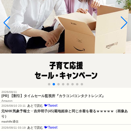
2026/08/11
[PR] 【割引】タイムセール監視所『カラコン/コンタクトレンズ』
Amazon
🐦Tweet
あとで読む
2026/08/10 23:11
元NHK気象予報士・吉井明子(45)菊地姫奈と同じ水着を着るｗｗｗｗｗ（画像あ
り）
mashlife通信
🐦Tweet
あとで読む
2026/08/11 03:19