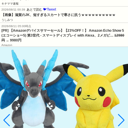
キチママ速報
🐦Tweet
あとで読む
2026/08/11 00:39
【画像】滋賀のJK、短すぎるスカートで寒さに抗うｗｗｗｗｗｗｗｗｗｗ
うしみつ
2026/08/11 05:00時点
[PR] 【Amazonデバイスサマーセール】【23%OFF！】 Amazon Echo Show 5
(エコーショー5) 第3世代 - スマートディスプレイ with Alexa、2メガピ…
12980
円
→ 9980円
Amazon