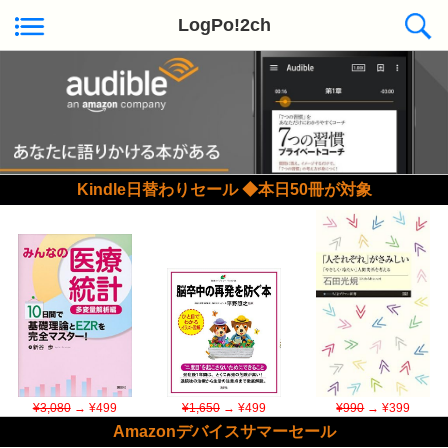
LogPo!2ch
Kindle日替わりセール ◆本日50冊が対象
¥3,080
→ ¥499
¥1,650
→ ¥499
¥990
→ ¥399
Amazonデバイスサマーセール