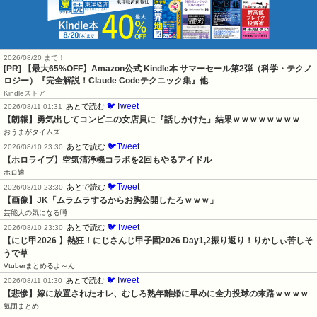
2026/08/20 まで！
[PR]
【最大65%OFF】Amazon公式 Kindle本 サマーセール第2弾（科学・テクノ
ロジー）『完全解説！Claude Codeテクニック集』他
Kindleストア
🐦Tweet
あとで読む
2026/08/11 01:31
【朗報】勇気出してコンビニの女店員に『話しかけた』結果ｗｗｗｗｗｗｗｗ
おうまがタイムズ
🐦Tweet
あとで読む
2026/08/10 23:30
【ホロライブ】空気清浄機コラボを2回もやるアイドル
ホロ速
🐦Tweet
あとで読む
2026/08/10 23:30
【画像】JK「ムラムラするからお胸公開したろｗｗｗ」
芸能人の気になる噂
🐦Tweet
あとで読む
2026/08/10 23:30
【にじ甲2026 】熱狂！にじさんじ甲子園2026 Day1,2振り返り！りかしぃ苦しそ
うで草
Vtuberまとめるよ～ん
🐦Tweet
あとで読む
2026/08/11 01:30
【悲惨】嫁に放置されたオレ、むしろ熟年離婚に早めに全力投球の末路ｗｗｗｗ
気団まとめ