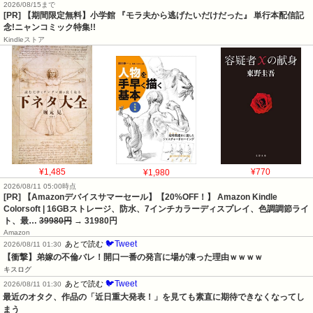
2026/08/15まで
[PR] 【期間限定無料】小学館 『モラ夫から逃げたいだけだった』 単行本配信記
念!ニャンコミック特集!!
Kindleストア
¥1,485
¥1,980
¥770
2026/08/11 05:00時点
[PR] 【Amazonデバイスサマーセール】【20%OFF！】 Amazon Kindle
Colorsoft | 16GBストレージ、防水、7インチカラーディスプレイ、色調調節ライ
ト、最…
39980円
→ 31980円
Amazon
🐦Tweet
あとで読む
2026/08/11 01:30
【衝撃】弟嫁の不倫バレ！開口一番の発言に場が凍った理由ｗｗｗｗ
キスログ
🐦Tweet
あとで読む
2026/08/11 01:30
最近のオタク、作品の「近日重大発表！」を見ても素直に期待できなくなってし
まう