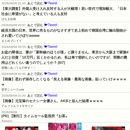
🐦Tweet
あとで読む
2026/08/08 01:00
【東大調査】外国人受け入れ反対する人が大幅増！若い世代で増加幅大、「日本
社会に希望がない」と考えている人も反対
はちま起稿
🐦Tweet
あとで読む
2026/08/08 00:57
経済大国の日本、世界に売るものがなさすぎて史上初めて韓国台湾に輸出額抜か
され置いてけぼりwwww
まとめブレイド
🐦Tweet
あとで読む
2026/08/08 00:55
お盆の帰省は、妻が「新幹線のほうが楽」と譲りません。東京から大阪まで家族4
人だと往復「10万円」近くかかるため、私は車で節約したいのですが、実際の費
用はどれくらい違うのでしょうか？ [8/7]
国難にあってもの申す！！
🐦Tweet
あとで読む
2026/08/08 01:00
【画像】思わず保存したくなる「笑える画像・最高な画像」貼っていけｗｗｗｗ
ｗ
哲学ニュースnwk
🐦Tweet
あとで読む
2026/08/08 01:00
【画像】元宝塚のセクシー女優さん、AKBと並んだ結果ｗｗｗｗ
アルファルファモザイク
2026/08/08
[PR] 【割引】タイムセール監視所『お茶』
Amazon