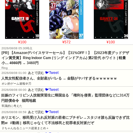
¥100
¥572
¥100
2026/08/08 05:30時点
[PR] 【Amazonデバイスサマーセール】【31%OFF！】 【2023年度グッドデザ
イン賞受賞】Ring Indoor Cam (リング インドアカム) 第2世代 ホワイト | 軽量
小…
4980円
→ 3460円
Ring
🐦Tweet
あとで読む
2026/08/08 01:00
人気女性配信者さん、全財産がバレる → 金額がヤバすぎるｗｗｗｗｗｗ
オレ的ゲーム速報＠刃
🐦Tweet
あとで読む
2026/08/08 00:00
妊娠のフィリピン人技能実習生に帰国迫る 「権利を侵害」監理団体などに314万
円賠償命令   福岡地裁
常識的に考えた
🐦Tweet
あとで読む
2026/08/08 00:59
ホリエモン、移民受け入れ反対派の若者にブチギレ→スタジオ誰も反論できず沈
黙w   #動画 |  移民じゃなくて不法移民と犯罪者反対派だぞ
２ちゃんねるニュース超速まとめ＋