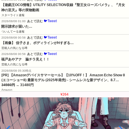
【遊戯王OCG情報】UTILITY SELECTION収録『聖王女ローズパメラ』、『月女
神の至天』等の実物動画
スターライト速報
🐦Tweet
あとで読む
2026/08/08 01:00
開示請求が届いた…
ついんてーる速報
🐦Tweet
あとで読む
2026/08/08 00:58
【画像】 佳子さま、ボディラインがHすぎる…
芸能人の気になる噂
🐦Tweet
あとで読む
2026/08/08 00:58
福戸あやアナ　脇チラ見え！！
芸能人の気になる噂
2026/08/08 05:30時点
[PR] 【Amazonデバイスサマーセール】【10%OFF！】 Amazon Echo Show 8
(エコーショー8) 最新モデル (2025年発売) - シームレスな新デザイン、8.7…
34980円
→ 31480円
Amazon
¥264