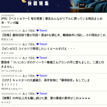
2026/08/08
[PR] 【ベストセラー】毎日更新！最近みんながリアルに買っている商品まとめ
本・マンガ編
Amazon
🐦Tweet
あとで読む
2026/08/08 01:10
【悲報】趣味没頭で妻が失踪！面会0を望む夫、離婚条件に悩む…その理由がこれ
気団まとめ
🐦Tweet
あとで読む
2026/08/08 01:13
【ゼンゼロ】コイカツで再現したレミエールすげえ・・・
オタク.com
🐦Tweet
あとで読む
2026/08/08 01:12
愛国者「ついにホンダのディーラー整備工もグエンの手に堕ちました。二度と行
きません」
ガールズVIPまとめ
🐦Tweet
あとで読む
2026/08/08 01:12
【ガチ】キャスターの大越健介、高市首相に『爆弾発言』をしてしま
う！！！！！
NEWSまとめもりー
🐦Tweet
あとで読む
2026/08/08 01:10
【衝撃】20年以上夫を騙し続けた妻、妻の最後の要求がこれｗｗｗｗ
キスログ