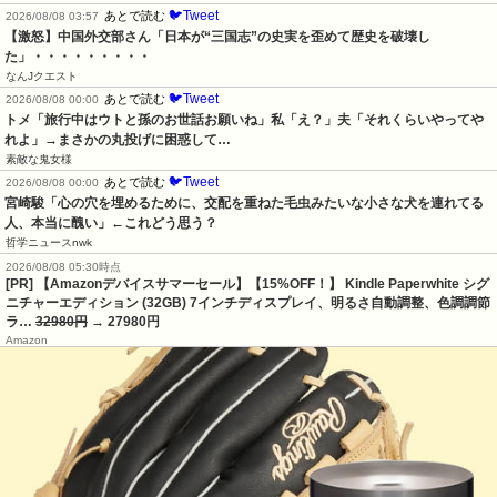
🐦Tweet
あとで読む
2026/08/08 03:57
【激怒】中国外交部さん「日本が“三国志”の史実を歪めて歴史を破壊し
た」・・・・・・・・・
なんJクエスト
🐦Tweet
あとで読む
2026/08/08 00:00
トメ「旅行中はウトと孫のお世話お願いね」私「え？」夫「それくらいやってや
れよ」→まさかの丸投げに困惑して…
素敵な鬼女様
🐦Tweet
あとで読む
2026/08/08 00:00
宮崎駿「心の穴を埋めるために、交配を重ねた毛虫みたいな小さな犬を連れてる
人、本当に醜い」←これどう思う？
哲学ニュースnwk
2026/08/08 05:30時点
[PR] 【Amazonデバイスサマーセール】【15%OFF！】 Kindle Paperwhite シグ
ニチャーエディション (32GB) 7インチディスプレイ、明るさ自動調整、色調調節
ラ…
32980円
→ 27980円
Amazon