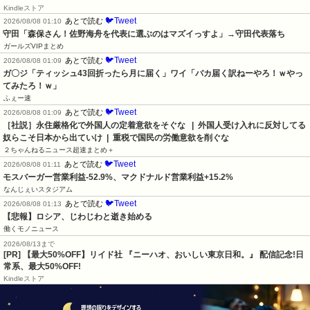
Kindleストア
🐦Tweet
あとで読む
2026/08/08 01:10
守田「森保さん！佐野海舟を代表に選ぶのはマズイっすよ」→守田代表落ち
ガールズVIPまとめ
🐦Tweet
あとで読む
2026/08/08 01:09
ガ〇ジ「ティッシュ43回折ったら月に届く」ワイ「バカ届く訳ねーやろ！ｗやっ
てみたろ！ｗ」
ふぇー速
🐦Tweet
あとで読む
2026/08/08 01:09
［社説］永住厳格化で外国人の定着意欲をそぐな   |  外国人受け入れに反対してる
奴らこそ日本から出ていけ  |  重税で国民の労働意欲を削ぐな
２ちゃんねるニュース超速まとめ＋
🐦Tweet
あとで読む
2026/08/08 01:11
モスバーガー営業利益-52.9%、マクドナルド営業利益+15.2%
なんじぇいスタジアム
🐦Tweet
あとで読む
2026/08/08 01:13
【悲報】ロシア、じわじわと逝き始める
働くモノニュース
2026/08/13まで
[PR] 【最大50%OFF】リイド社 『ニーハオ、おいしい東京日和。』 配信記念!日
常系、最大50%OFF!
Kindleストア