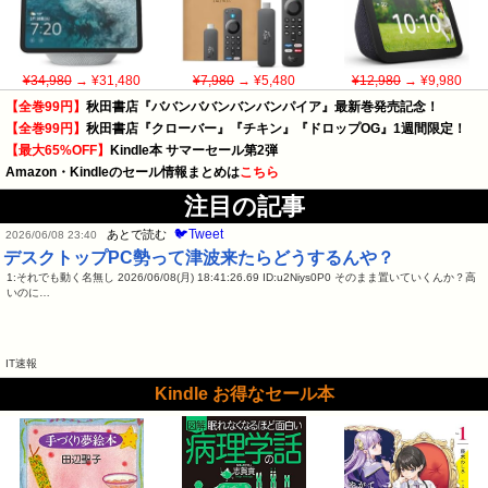
¥34,980
→ ¥31,480
¥7,980
→ ¥5,480
¥12,980
→ ¥9,980
【全巻99円】
秋田書店『ババンババンバンバンパイア』最新巻発売記念！
【全巻99円】
秋田書店『クローバー』『チキン』『ドロップOG』1週間限定！
【最大65%OFF】
Kindle本 サマーセール第2弾
Amazon・Kindleのセール情報まとめは
こちら
注目の記事
🐦Tweet
あとで読む
2026/06/08 23:40
デスクトップPC勢って津波来たらどうするんや？
1:それでも動く名無し 2026/06/08(月) 18:41:26.69 ID:u2Niys0P0 そのまま置いていくんか？高
いのに…
IT速報
Kindle お得なセール本