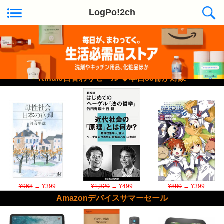
LogPo!2ch
Kindle日替わりセール ◆本日50冊が対象
¥968
→ ¥399
¥1,320
→ ¥499
¥880
→ ¥399
Amazonデバイスサマーセール