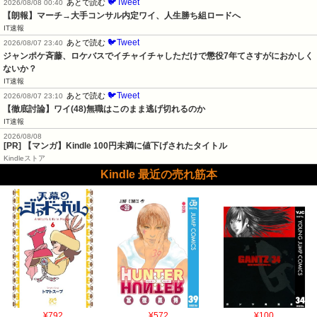
🐦Tweet
あとで読む
2026/08/08 00:40
【朗報】マーチ→大手コンサル内定ワイ、人生勝ち組ロードへ
IT速報
🐦Tweet
あとで読む
2026/08/07 23:40
ジャンポケ斉藤、ロケバスでイチャイチャしただけで懲役7年てさすがにおかしく
ないか？
IT速報
🐦Tweet
あとで読む
2026/08/07 23:10
【徹底討論】ワイ(48)無職はこのまま逃げ切れるのか
IT速報
2026/08/08
[PR] 【マンガ】Kindle 100円未満に値下げされたタイトル
Kindleストア
Kindle 最近の売れ筋本
¥792
¥572
¥100