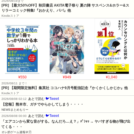
2026/08/19まで
[PR] 【最大50%OFF】秋田書店 AKITA電子祭り 夏の陣 サスペンス&ホラー&ス
リラーコミック特集!『おかえり、パパ』他
Kindleストア
¥550
¥949
¥1,040
2026/08/11 まで！
[PR] 【期間限定無料】集英社 ココハナ9月号配信記念『かくかくしかじか』他
Kindleストア
🐦Tweet
あとで読む
2026/08/08 02:12
【悲報】熊本市、ガチでやらかしてしまう・・・・
NEWSまとめもりー
🐦Tweet
あとで読む
2026/08/08 00:00
「エアコンから変な音がする。なんだろ…え？」ﾊﾟｼｬｯ → ヤバすぎる物が飛び出
てくる・・・
オレ的ゲーム速報＠刃