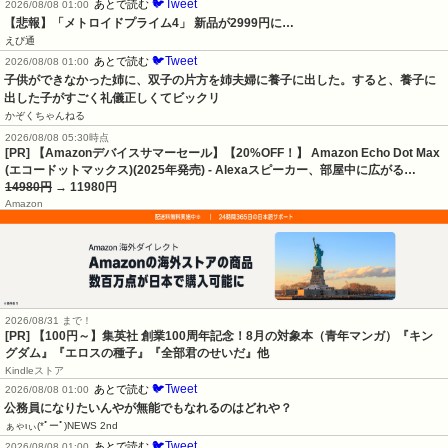
🐦Tweet
あとで読む
2026/08/08 01:00
【悲報】「メトロイドプライム4」 新品が2999円に…
えび通
🐦Tweet
あとで読む
2026/08/08 01:00
子供ができなかった姉に、双子の片方を姉夫婦に養子に出した。すると、養子に
出した子がすごく礼儀正しくてビックリ
かぞくちゃんねる
2026/08/08 05:30時点
[PR] 【Amazonデバイスサマーセール】【20%OFF！】 Amazon Echo Dot Max
(エコードットマックス)(2025年発売) - Alexaスピーカー、部屋中に広がる…
14980円
→ 11980円
Amazon
2026/08/31 まで！
[PR]
【100円～】集英社 創業100周年記念！8月の対象本（青年マンガ）『キン
グダム』『エロスの種子』『全部君のせいだ』他
Kindleストア
🐦Tweet
あとで読む
2026/08/08 01:00
公務員になりたいんやが無能でもなれるのはどれや？
ぁゃιぃ(*ﾟーﾟ)NEWS 2nd
🐦Tweet
あとで読む
2026/08/08 01:00