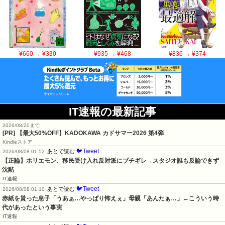
¥660
→ ¥330
¥935
→ ¥468
¥836
→ ¥374
IT速報の最新記事
2026/08/20まで
[PR]
【最大50%OFF】KADOKAWA カドサマー2026 第4弾
Kindleストア
🐦Tweet
あとで読む
2026/08/08 01:52
【正論】ホリエモン、移民受け入れ反対派にブチギレ→スタジオ誰も反論できず
沈黙
IT速報
🐦Tweet
あとで読む
2026/08/08 01:10
赤紙を貰った息子「うあぁ…やっぱり怖えぇ」母親「あんたぁ…」←こういう時
代があったという事実
IT速報