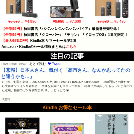
¥6,980
→ ¥4,980
¥8,980
→ ¥7,600
¥7,980
→ ¥5,480
【全巻99円】
秋田書店『ババンババンバンバンパイア』最新巻発売記念！
【全巻99円】
秋田書店『クローバー』『チキン』『ドロップOG』1週間限定！
【最大65%OFF】
Kindle本 サマーセール第2弾
Amazon・Kindleのセール情報まとめは
こちら
注目の記事
🐦Tweet
あとで読む
2026/06/08 16:40
【悲報】日本人さん、気付く「高市さん、なんか思ってたの
と違うかも…」
1:それでも動く名無し 2026/06/06(土) 08:31:59.41 ID:GqJn+3Pc00606 ・300円払うの嫌だか
ら文春オンライン登録拒否 ・単純な質問にも逆ギレで回答 ・秘書に声確認してもらってと言われ
た途端、秘書のガンを突如公表 サナ、どうして😭…
IT速報
Kindle お得なセール本