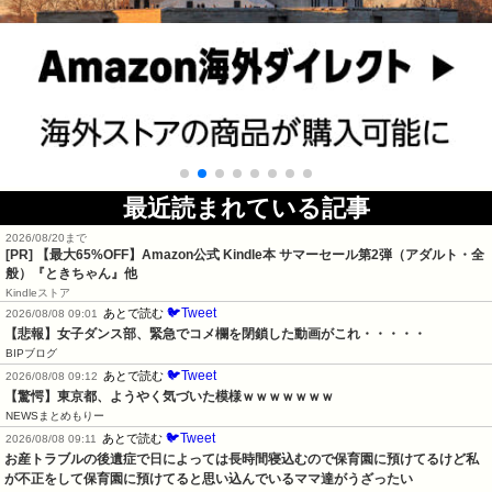
最近読まれている記事
2026/08/20まで
[PR]
【最大65%OFF】Amazon公式 Kindle本 サマーセール第2弾（アダルト・全
般）『ときちゃん』他
Kindleストア
🐦Tweet
あとで読む
2026/08/08 09:01
【悲報】女子ダンス部、緊急でコメ欄を閉鎖した動画がこれ・・・・・
BIPブログ
🐦Tweet
あとで読む
2026/08/08 09:12
【驚愕】東京都、ようやく気づいた模様ｗｗｗｗｗｗｗ
NEWSまとめもりー
🐦Tweet
あとで読む
2026/08/08 09:11
お産トラブルの後遺症で日によっては長時間寝込むので保育園に預けてるけど私
が不正をして保育園に預けてると思い込んでいるママ達がうざったい