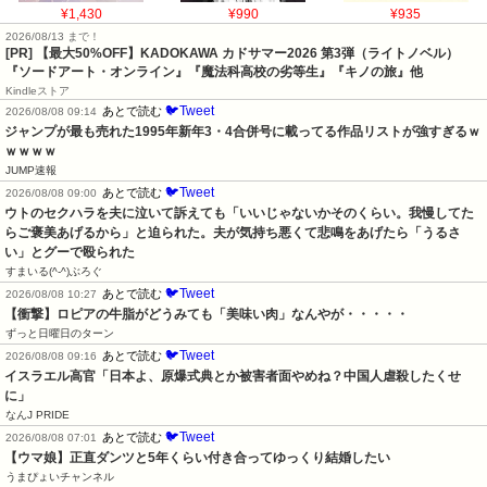
¥1,430
¥990
¥935
2026/08/13 まで！
[PR]
【最大50%OFF】KADOKAWA カドサマー2026 第3弾（ライトノベル）
『ソードアート・オンライン』『魔法科高校の劣等生』『キノの旅』他
Kindleストア
🐦Tweet
あとで読む
2026/08/08 09:14
ジャンプが最も売れた1995年新年3・4合併号に載ってる作品リストが強すぎるｗ
ｗｗｗｗ
JUMP速報
🐦Tweet
あとで読む
2026/08/08 09:00
ウトのセクハラを夫に泣いて訴えても「いいじゃないかそのくらい。我慢してた
らご褒美あげるから」と迫られた。夫が気持ち悪くて悲鳴をあげたら「うるさ
い」とグーで殴られた
すまいる(^-^)ぶろぐ
🐦Tweet
あとで読む
2026/08/08 10:27
【衝撃】ロピアの牛脂がどうみても「美味い肉」なんやが・・・・・
ずっと日曜日のターン
🐦Tweet
あとで読む
2026/08/08 09:16
イスラエル高官「日本よ、原爆式典とか被害者面やめね？中国人虐殺したくせ
に」
なんJ PRIDE
🐦Tweet
あとで読む
2026/08/08 07:01
【ウマ娘】正直ダンツと5年くらい付き合ってゆっくり結婚したい
うまぴょいチャンネル