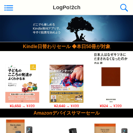
LogPo!2ch
Kindle日替わりセール ◆本日50冊が対象
¥1,650
→ ¥499
¥2,640
→ ¥499
¥924
→ ¥399
Amazonデバイスサマーセール