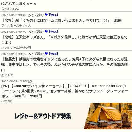
にされてしまうｗｗｗ
なんJ PRIDE
🐦Tweet
あとで読む
2026/08/08 09:40
【悲報】親「うちの子にはゲームは買い与えません。本だけで十分」→結果
フィルダースチョイス
🐦Tweet
あとで読む
2026/08/08 09:40
【悲報】任天堂キッズさん、「Aボタン長押し」に気づかず任天堂に修正させて
しまう
オレ的ゲーム速報＠刃
🐦Tweet
あとで読む
2026/08/08 09:39
【性悪女】就職先で壮絶なイジメにあった。お局A子にタゲられ鬱になったが退
職→無事復活した。でもその後、ふたたびA子が私の前に現れた。その衝撃の理
由
怒り新党
2026/08/08 12:30時点
[PR] 【Amazonデバイスサマーセール】【20%OFF！】 Amazon Echo Dot (エ
コードット) 第5世代 - Alexa、センサー搭載、鮮やかなサウンド｜グレーシャー
ホワ…
7480円
→ 5980円
Amazon