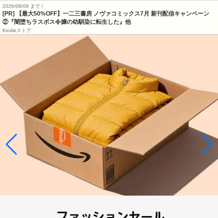
2026/08/09 まで！
[PR] 【最大50%OFF】一二三書房 ノヴァコミックス7月 新刊配信キャンペーン
②『闇堕ちラスボス令嬢の幼馴染に転生した』他
Kindleストア