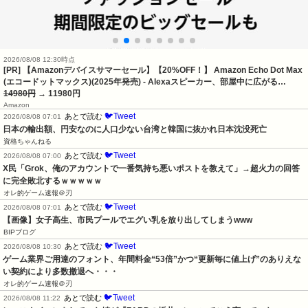
2026/08/08 12:30時点
[PR] 【Amazonデバイスサマーセール】【20%OFF！】 Amazon Echo Dot Max
(エコードットマックス)(2025年発売) - Alexaスピーカー、部屋中に広がる…
14980円
→ 11980円
Amazon
🐦Tweet
あとで読む
2026/08/08 07:01
日本の輸出額、円安なのに人口少ない台湾と韓国に抜かれ日本沈没死亡
資格ちゃんねる
🐦Tweet
あとで読む
2026/08/08 07:00
X民「Grok、俺のアカウントで一番気持ち悪いポストを教えて」→超火力の回答
に完全敗北するｗｗｗｗｗ
オレ的ゲーム速報＠刃
🐦Tweet
あとで読む
2026/08/08 07:01
【画像】女子高生、市民プールでエグい乳を放り出してしまうwww
BIPブログ
🐦Tweet
あとで読む
2026/08/08 10:30
ゲーム業界ご用達のフォント、年間料金“53倍”かつ“更新毎に値上げ”のありえな
い契約により多数撤退へ・・・
オレ的ゲーム速報＠刃
🐦Tweet
あとで読む
2026/08/08 11:22