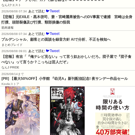
なんJクエスト
🐦Tweet
あとで読む
2026/08/08 07:34
【悲報】元EXILE・黒木啓司、妻・宮崎麗果被告へのDV事案で逮捕　宮崎は全身
打撲、頭部裂傷及び打撲、頸部損傷の怪我
筋肉速報
🐦Tweet
あとで読む
2026/08/08 07:34
プルデンシャル、顧客との面談を録音方針 AIで分析、不正を検知へ
まとめブレイド
🐦Tweet
あとで読む
2026/08/08 09:01
【悲報】有吉「『俺テレビ見ない』って言う奴おかしいだろ。団子屋で『団子食
べない』って言うか？こっちは芸人だぞ」
なんJ PRIDE
2026/08/14まで
[PR] 【最大50%OFF】小学館 『幼児A』新刊配信記念! 夜サンデー作品セール
Kindleストア