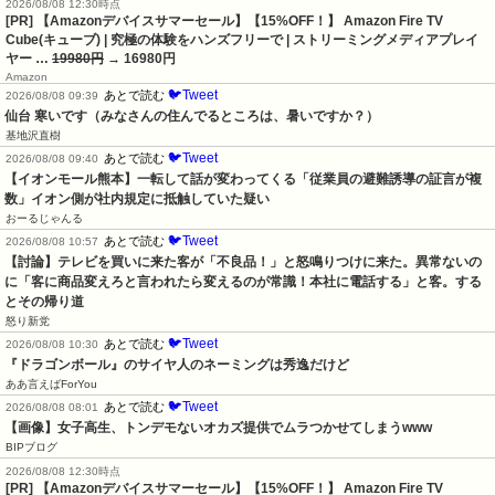
2026/08/08 12:30時点
[PR] 【Amazonデバイスサマーセール】【15%OFF！】 Amazon Fire TV
Cube(キューブ) | 究極の体験をハンズフリーで | ストリーミングメディアプレイ
ヤー …
19980円
→ 16980円
Amazon
🐦Tweet
あとで読む
2026/08/08 09:39
仙台 寒いです（みなさんの住んでるところは、暑いですか？）
基地沢直樹
🐦Tweet
あとで読む
2026/08/08 09:40
【イオンモール熊本】一転して話が変わってくる「従業員の避難誘導の証言が複
数」イオン側が社内規定に抵触していた疑い
おーるじゃんる
🐦Tweet
あとで読む
2026/08/08 10:57
【討論】テレビを買いに来た客が「不良品！」と怒鳴りつけに来た。異常ないの
に「客に商品変えろと言われたら変えるのが常識！本社に電話する」と客。する
とその帰り道
怒り新党
🐦Tweet
あとで読む
2026/08/08 10:30
『ドラゴンボール』のサイヤ人のネーミングは秀逸だけど
ああ言えばForYou
🐦Tweet
あとで読む
2026/08/08 08:01
【画像】女子高生、トンデモないオカズ提供でムラつかせてしまうwww
BIPブログ
2026/08/08 12:30時点
[PR] 【Amazonデバイスサマーセール】【15%OFF！】 Amazon Fire TV