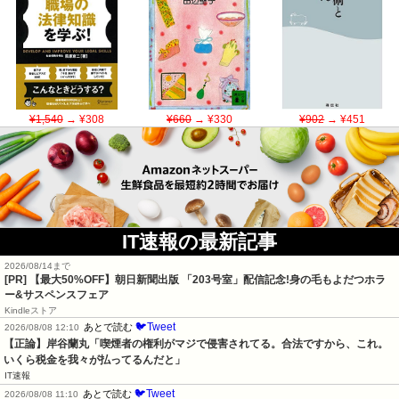
¥1,540
→ ¥308
¥660
→ ¥330
¥902
→ ¥451
IT速報の最新記事
2026/08/14まで
[PR] 【最大50%OFF】朝日新聞出版 「203号室」配信記念!身の毛もよだつホラ
ー&サスペンスフェア
Kindleストア
🐦Tweet
あとで読む
2026/08/08 12:10
【正論】岸谷蘭丸「喫煙者の権利がマジで侵害されてる。合法ですから、これ。
いくら税金を我々が払ってるんだと」
IT速報
🐦Tweet
あとで読む
2026/08/08 11:10