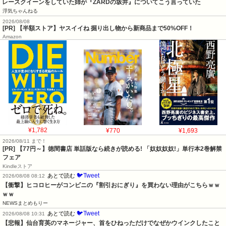
レースクイーンをしていた姉が『ZARDの坂井』についてこう言っていた
浮気ちゃんねる
2026/08/08
[PR] 【半額ストア】ヤスイイね 掘り出し物から新商品まで50%OFF！
Amazon
¥1,782
¥770
¥1,693
2026/08/11 まで！
[PR] 【77円～】徳間書店 単話版なら続きが読める! 「奴奴奴奴!」単行本2巻解禁
フェア
Kindleストア
🐦Tweet
あとで読む
2026/08/08 08:12
【衝撃】ヒコロヒーがコンビニの『割引おにぎり』を買わない理由がこちらｗｗ
ｗｗ
NEWSまとめもりー
🐦Tweet
あとで読む
2026/08/08 10:31
【悲報】仙台育英のマネージャー、首をひねっただけでなぜかウインクしたこと