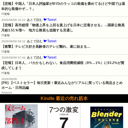
【悲報】中国人「日本人評論家がBYDのラッコの装備を褒めてるけど中国では基
本的な装備やぞ…？」
IT速報
🐦Tweet
あとで読む
2026/08/08 10:10
【悲報】高市総理「物価上昇を上回る賃上げを日本に定着させる」→国家公務員
月給3.51％増へ　地方公務員も追随する見通し
IT速報
🐦Tweet
あとで読む
2026/08/08 09:10
【衝撃】テレビ大好き高齢者のテレビ離れ、遂に始まる…
IT速報
🐦Tweet
あとで読む
2026/08/08 07:44
【悲報】日本人、バカかもしれない。食品消費税減税（8%→1%）に93.2%が賛
成してしまう
IT速報
2026/08/08
[PR] 【ベストセラー】毎日更新！最近みんながリアルに買っている商品まとめ
ホーム・日用品編
Amazon
Kindle 最近の売れ筋本