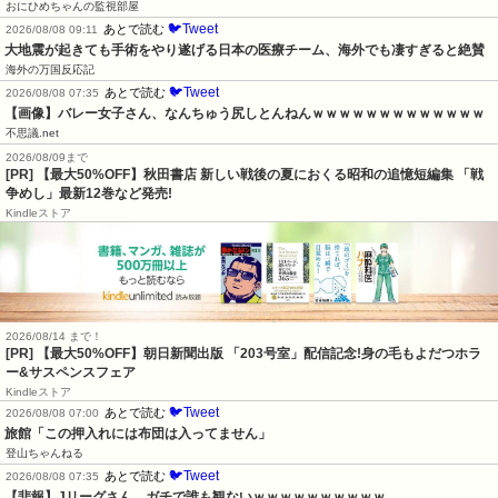
おにひめちゃんの監視部屋
🐦Tweet
あとで読む
2026/08/08 09:11
大地震が起きても手術をやり遂げる日本の医療チーム、海外でも凄すぎると絶賛
海外の万国反応記
🐦Tweet
あとで読む
2026/08/08 07:35
【画像】バレー女子さん、なんちゅう尻しとんねんｗｗｗｗｗｗｗｗｗｗｗｗｗ
不思議.net
2026/08/09まで
[PR] 【最大50%OFF】秋田書店 新しい戦後の夏におくる昭和の追憶短編集 「戦
争めし」最新12巻など発売!
Kindleストア
2026/08/14 まで！
[PR] 【最大50%OFF】朝日新聞出版 「203号室」配信記念!身の毛もよだつホラ
ー&サスペンスフェア
Kindleストア
🐦Tweet
あとで読む
2026/08/08 07:00
旅館「この押入れには布団は入ってません」
登山ちゃんねる
🐦Tweet
あとで読む
2026/08/08 07:35
【悲報】Jリーグさん、ガチで誰も観ないｗｗｗｗｗｗｗｗｗｗ