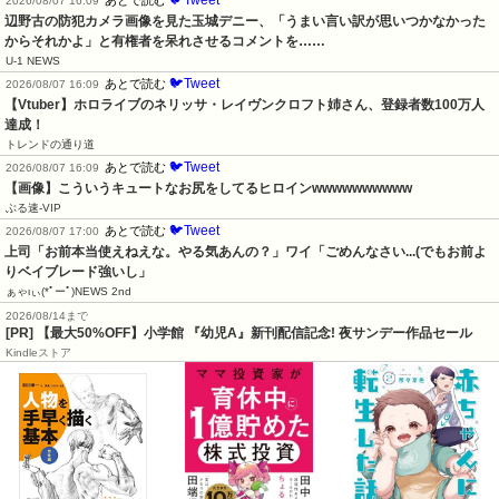
🐦Tweet
あとで読む
2026/08/07 16:09
辺野古の防犯カメラ画像を見た玉城デニー、「うまい言い訳が思いつかなかった
からそれかよ」と有権者を呆れさせるコメントを……
U-1 NEWS
🐦Tweet
あとで読む
2026/08/07 16:09
【Vtuber】ホロライブのネリッサ・レイヴンクロフト姉さん、登録者数100万人
達成！
トレンドの通り道
🐦Tweet
あとで読む
2026/08/07 16:09
【画像】こういうキュートなお尻をしてるヒロインwwwwwwwwww
ぶる速-VIP
🐦Tweet
あとで読む
2026/08/07 17:00
上司「お前本当使えねえな。やる気あんの？」ワイ「ごめんなさい...(でもお前よ
りベイブレード強いし」
ぁゃιぃ(*ﾟーﾟ)NEWS 2nd
2026/08/14まで
[PR] 【最大50%OFF】小学館 『幼児A』新刊配信記念! 夜サンデー作品セール
Kindleストア