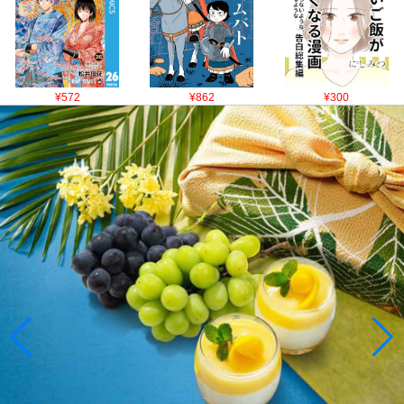
¥572
¥862
¥300