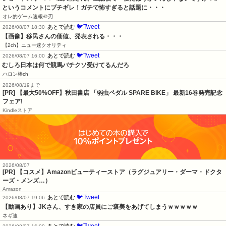
というコメントにブチギレ！ガチで怖すぎると話題に・・・
オレ的ゲーム速報＠刃
🐦Tweet
あとで読む
2026/08/07 18:30
【画像】移民さんの価値、発表される・・・
【2ch】ニュー速クオリティ
🐦Tweet
あとで読む
2026/08/07 16:00
むしろ日本は何で競馬バチクソ受けてるんだろ
ハロン棒ch
2026/08/19まで
[PR] 【最大50%OFF】秋田書店 「弱虫ペダル SPARE BIKE」 最新16巻発売記念
フェア!
Kindleストア
2026/08/07
[PR] 【コスメ】Amazonビューティーストア（ラグジュアリー・ダーマ・ドクタ
ーズ・メンズ…）
Amazon
🐦Tweet
あとで読む
2026/08/07 19:06
【動画あり】JKさん、すき家の店員にご褒美をあげてしまうｗｗｗｗｗ
ネギ速