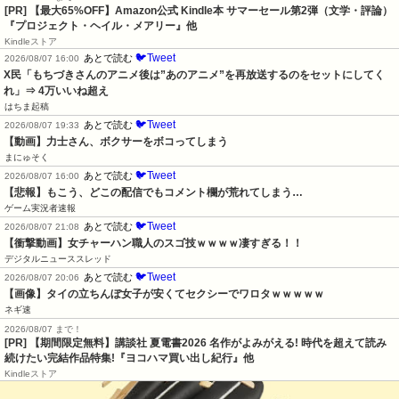
[PR]
【最大65%OFF】Amazon公式 Kindle本 サマーセール第2弾（文学・評論）
『プロジェクト・ヘイル・メアリー』他
Kindleストア
🐦Tweet
あとで読む
2026/08/07 16:00
X民「もちづきさんのアニメ後は”あのアニメ”を再放送するのをセットにしてく
れ」⇒ 4万いいね超え
はちま起稿
🐦Tweet
あとで読む
2026/08/07 19:33
【動画】力士さん、ボクサーをボコってしまう
まにゅそく
🐦Tweet
あとで読む
2026/08/07 16:00
【悲報】もこう、どこの配信でもコメント欄が荒れてしまう…
ゲーム実況者速報
🐦Tweet
あとで読む
2026/08/07 21:08
【衝撃動画】女チャーハン職人のスゴ技ｗｗｗｗ凄すぎる！！
デジタルニューススレッド
🐦Tweet
あとで読む
2026/08/07 20:06
【画像】タイの立ちんぼ女子が安くてセクシーでワロタｗｗｗｗｗ
ネギ速
2026/08/07 まで！
[PR] 【期間限定無料】講談社 夏電書2026 名作がよみがえる! 時代を超えて読み
続けたい完結作品特集!『ヨコハマ買い出し紀行』他
Kindleストア