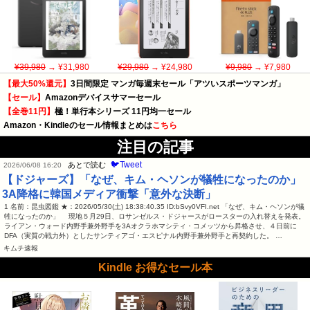
¥39,980
→ ¥31,980
¥29,980
→ ¥24,980
¥9,980
→ ¥7,980
【最大50%還元】
3日間限定 マンガ毎週末セール「アツいスポーツマンガ」
【セール】
Amazonデバイスサマーセール
【全巻11円】
極！単行本シリーズ 11円均一セール
Amazon・Kindleのセール情報まとめは
こちら
注目の記事
🐦Tweet
あとで読む
2026/06/08 16:20
【ドジャーズ】「なぜ、キム・ヘソンが犠牲になったのか」
3A降格に韓国メディア衝撃「意外な決断」
1 名前：昆虫図鑑 ★：2026/05/30(土) 18:38:40.35 ID:bSvy0VFI.net 「なぜ、キム・ヘソンが犠
牲になったのか」 現地５月29日、ロサンゼルス・ドジャースがロースターの入れ替えを発表。
ライアン・ウォード内野手兼外野手を3Aオクラホマシティ・コメッツから昇格させ、４日前に
DFA（実質の戦力外）としたサンティアゴ・エスピナル内野手兼外野手と再契約した。 …
キムチ速報
Kindle お得なセール本