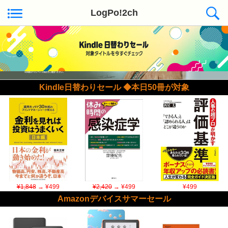
LogPo!2ch
Kindle日替わりセール ◆本日50冊が対象
¥1,848
→ ¥499
¥2,420
→ ¥499
¥499
Amazonデバイスサマーセール