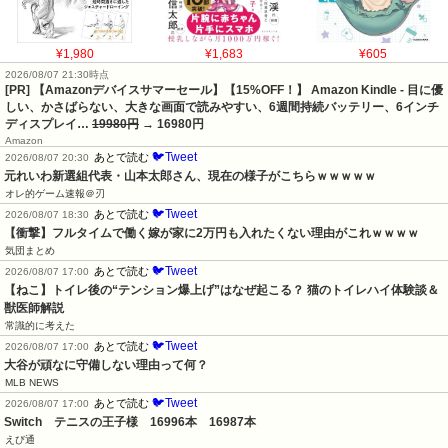
¥1,980
¥1,683
¥605
2026/08/07 21:30時点
[PR] 【Amazonデバイスサマーセール】【15%OFF！】 Amazon Kindle - 目に優
しい、かさばらない、大きな画面で読みやすい、6週間持続バッテリー、6インチ
ディスプレイ…
19980円
→ 16980円
Amazon
🐦Tweet
あとで読む
2026/08/07 20:30
元れいわ新選組代表・山本太郎さん、現在の様子がこちらｗｗｗｗｗ
オレ的ゲーム速報＠刃
🐦Tweet
あとで読む
2026/08/07 18:30
【衝撃】フルタイムで働く嫁が家に2万円も入れたくない理由がこれｗｗｗｗ
気団まとめ
🐦Tweet
あとで読む
2026/08/07 17:00
【ねこ】トイレ後の“テンション爆上げ”はなぜ起こる？ 猫のトイレハイ体験談＆
獣医師解説
常識的に考えた
🐦Tweet
あとで読む
2026/08/07 17:00
大谷が頑なに守備しない理由って何？
MLB NEWS
🐦Tweet
あとで読む
2026/08/07 17:00
Switch　テニスの王子様　16996本　16987本
えび通