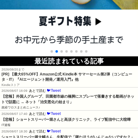
最近読まれている記事
2026/08/20まで
[PR]
【最大65%OFF】Amazon公式 Kindle本 サマーセール第2弾（コンピュー
タ・IT）『AIエージェント開発／運用入門』他
Kindleストア
🐦Tweet
あとで読む
2026/08/07 16:09
【悲報】外国人グループ、田園都市線の橋脚にスプレーで落書きする動画がネッ
トで話題に → ネット「治安悪化の始まり」
政経ワロスまとめニュース♪
🐦Tweet
あとで読む
2026/08/07 17:40
【悲報】ショートスリーパー堀さんと高須クリニック、ライブ配信中に大喧嘩
IT速報
🐦Tweet
あとで読む
2026/08/07 18:30
ショートスリーパー堀大輔さん、生配信で「寝たほうがいんじゃないですか？」