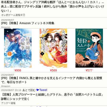
有名配信者さん、ジャングリア沖縄を酷評「ほんとーにおもんない！カス！」→
炎上→逆に配信でブチギレ反論！絶叫しながら熱弁「誰かが声を上げないといけ
ない！」
オレ的ゲーム速報＠刃
2026/08/07
[PR] 【特集】Amazon フィットネス特集
Amazon
¥906
¥569
¥577
2026/08/07
[PR] 【特集】FANCL 美と健やかさを支えるインナーケア 内側から整える習慣
で、毎日をサポート
Amazon
🐦Tweet
あとで読む
2026/08/07 20:16
【悲報】人気プロゲーマーと結婚したグラドル、息子の「自閉スペクトラム症」
診断にショックで泣く
アニゲー速報