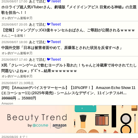
🐦Tweet
あとで読む
2026/08/07 17:00
ホロライブ超人気VTuberさん、劇場版『メイドインアビス 目覚める神秘』の主題
歌を担当へ！！
オレ的ゲーム速報＠刃
🐦Tweet
あとで読む
2026/08/07 20:05
【悲報】ジャンプグッズ43億キャンセルおばさん、ご尊顔が公開されるｗｗｗｗ
わんこーる速報！
🐦Tweet
あとで読む
2026/08/07 18:00
中国外交部「日本は被害者面やめて、原爆落とされた状況を反省すべき」
オレ的ゲーム速報＠刃
🐦Tweet
あとで読む
2026/08/07 17:40
X民「クレーンゲームで飲むヨーグルト取れた！ちゃんと冷蔵庫で冷やされてたし
問題ないよねｗ」ｸﾞﾋﾞｯ→結果ｗｗｗｗｗｗｗ
オレ的ゲーム速報＠刃
2026/08/07 21:30時点
[PR] 【Amazonデバイスサマーセール】【10%OFF！】 Amazon Echo Show 11
(エコーショー11) (2025年発売) - シームレスなデザイン、11インチフルH…
39980円
→ 35980円
Amazon
2026/08/20 まで！