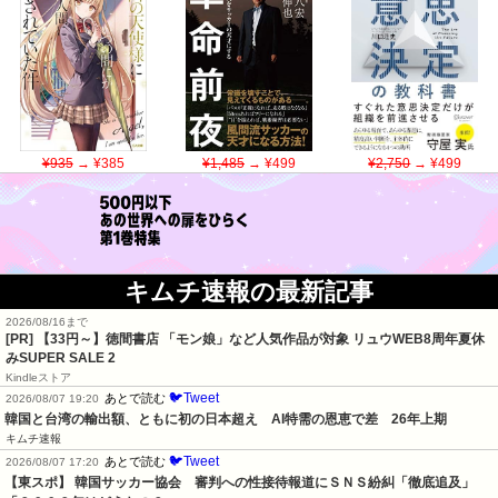
¥935
→ ¥385
¥1,485
→ ¥499
¥2,750
→ ¥499
キムチ速報の最新記事
2026/08/16まで
[PR]
【33円～】徳間書店 「モン娘」など人気作品が対象 リュウWEB8周年夏休
みSUPER SALE 2
Kindleストア
🐦Tweet
あとで読む
2026/08/07 19:20
韓国と台湾の輸出額、ともに初の日本超え　AI特需の恩恵で差　26年上期
キムチ速報
🐦Tweet
あとで読む
2026/08/07 17:20
【東スポ】 韓国サッカー協会　審判への性接待報道にＳＮＳ紛糾「徹底追及」