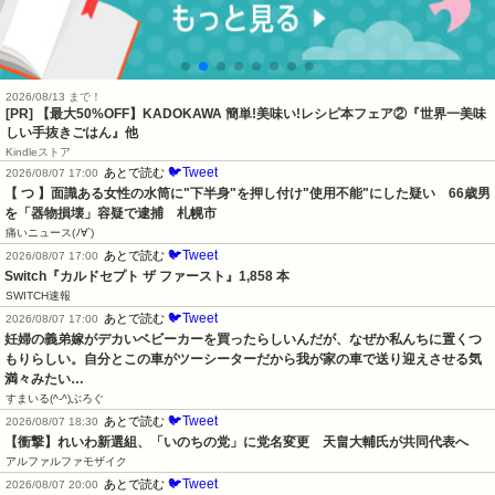
2026/08/13 まで！
[PR] 【最大50%OFF】KADOKAWA 簡単!美味い!レシピ本フェア②『世界一美味
しい手抜きごはん』他
Kindleストア
🐦Tweet
あとで読む
2026/08/07 17:00
【 つ 】面識ある女性の水筒に"下半身"を押し付け"使用不能"にした疑い　66歳男
を「器物損壊」容疑で逮捕　札幌市
痛いニュース(ﾉ∀`)
🐦Tweet
あとで読む
2026/08/07 17:00
Switch『カルドセプト ザ ファースト』1,858 本
SWITCH速報
🐦Tweet
あとで読む
2026/08/07 17:00
妊婦の義弟嫁がデカいベビーカーを買ったらしいんだが、なぜか私んちに置くつ
もりらしい。自分とこの車がツーシーターだから我が家の車で送り迎えさせる気
満々みたい…
すまいる(^-^)ぶろぐ
🐦Tweet
あとで読む
2026/08/07 18:30
【衝撃】れいわ新選組、「いのちの党」に党名変更　天畠大輔氏が共同代表へ
アルファルファモザイク
🐦Tweet
あとで読む
2026/08/07 20:00