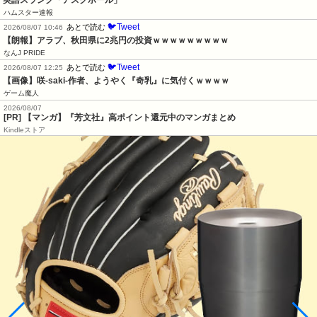
英語スラング「アスクホール」
ハムスター速報
🐦Tweet
あとで読む
2026/08/07 10:46
【朗報】アラブ、秋田県に2兆円の投資ｗｗｗｗｗｗｗｗｗ
なんJ PRIDE
🐦Tweet
あとで読む
2026/08/07 12:25
【画像】咲-saki-作者、ようやく『奇乳』に気付くｗｗｗｗ
ゲーム魔人
2026/08/07
[PR] 【マンガ】『芳文社』高ポイント還元中のマンガまとめ
Kindleストア