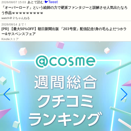
🐦Tweet
あとで読む
2026/08/07 15:03
「オーバーロード」という絵師の力で硬派ファンタジーと誤解させ人気出たなろ
う作品ｗｗｗｗｗｗｗｗｗ
watch＠２ちゃんねる
2026/08/14 まで！
[PR] 【最大50%OFF】朝日新聞出版 「203号室」配信記念!身の毛もよだつホラ
ー&サスペンスフェア
Kindleストア