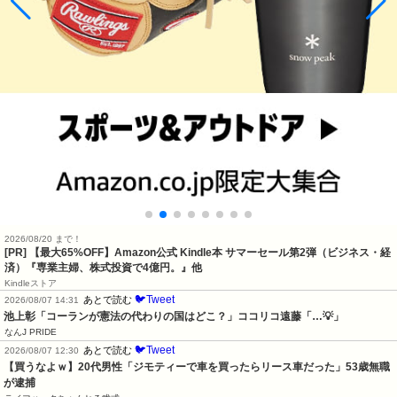
2026/08/20 まで！
[PR]
【最大65%OFF】Amazon公式 Kindle本 サマーセール第2弾（ビジネス・経
済）『専業主婦、株式投資で4億円。』他
Kindleストア
🐦Tweet
あとで読む
2026/08/07 14:31
池上彰「コーランが憲法の代わりの国はどこ？」ココリコ遠藤「…💡」
なんJ PRIDE
🐦Tweet
あとで読む
2026/08/07 12:30
【買うなよｗ】20代男性「ジモティーで車を買ったらリース車だった」53歳無職
が逮捕