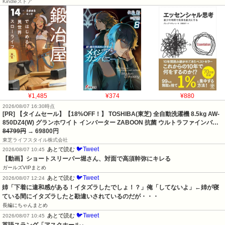
Kindleストア
¥1,485
¥374
¥880
2026/08/07 16:30時点
[PR] 【タイムセール】【18%OFF！】 TOSHIBA(東芝) 全自動洗濯機 8.5kg AW-
850DZ4(W) グランホワイト インバーター ZABOON 抗菌 ウルトラファインバ…
84799円
→ 69800円
東芝ライフスタイル株式会社
🐦Tweet
あとで読む
2026/08/07 10:45
【動画】ショートスリーパー堀さん、対面で高須幹弥にキレる
ガールズVIPまとめ
🐦Tweet
あとで読む
2026/08/07 12:24
姉「下着に違和感がある！イタズラしたでしょ！？」俺「してないよ」←姉が寝
ている間にイタズラしたと勘違いされているのだが・・・
長編にちゃんまとめ
🐦Tweet
あとで読む
2026/08/07 10:45