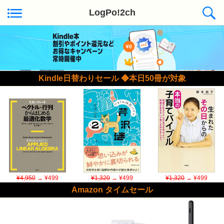
LogPo!2ch
Kindle日替わりセール ◆本日50冊が対象
¥4,950
→ ¥499
¥1,320
→ ¥499
¥1,320
→ ¥499
Amazon タイムセール