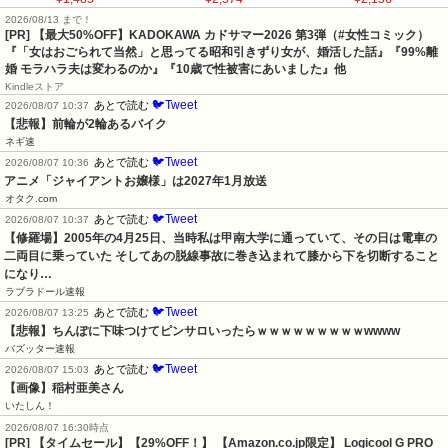
2026/08/13 まで！
[PR]
【最大50%OFF】KADOKAWA カドサマー2026 第3弾（#女性コミック）
『「女はおごられて当然」と思ってる昭和引きずり女が、婚活した話』『99%離
婚 モラハラ夫は変わるのか』『10歳で性被害にあいました』他
Kindleストア
🐦Tweet
あとで読む
2026/08/07 10:37
【悲報】前輪が2輪あるバイク
ネギ速
🐦Tweet
あとで読む
2026/08/07 10:36
アニメ「ジャイアントお嬢様」は2027年1月放送
オタク.com
🐦Tweet
あとで読む
2026/08/07 10:37
【修羅場】2005年の4月25日、当時私は甲南大学に通っていて、その日は電車の
二両目に乗っていた そしてあの脱線事故に巻き込まれて膝から下を切断すること
になり…
ラブラドール速報
🐦Tweet
あとで読む
2026/08/07 13:25
【悲報】ちんぽに下味つけてピンサロいったらｗｗｗｗｗｗｗｗｗwwww
バズッター速報
🐦Tweet
あとで読む
2026/08/07 15:03
【画像】稲村亜美さん
いたしん！
2026/08/07 16:30時点
[PR] 【タイムセール】【29%OFF！】 【Amazon.co.jp限定】 Logicool G PRO