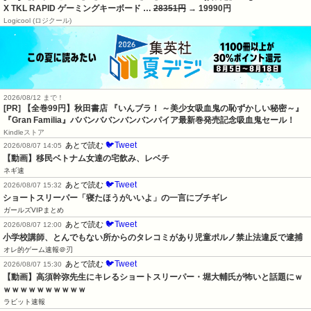
X TKL RAPID ゲーミングキーボード …
28351円
→ 19990円
Logicool (ロジクール)
2026/08/12 まで！
[PR]
【全巻99円】秋田書店 『いんブラ！ ～美少女吸血鬼の恥ずかしい秘密～』
『Gran Familia』ババンババンバンバンパイア最新巻発売記念吸血鬼セール！
Kindleストア
🐦Tweet
あとで読む
2026/08/07 14:05
【動画】移民ベトナム女達の宅飲み、レベチ
ネギ速
🐦Tweet
あとで読む
2026/08/07 15:32
ショートスリーパー「寝たほうがいいよ」の一言にブチギレ
ガールズVIPまとめ
🐦Tweet
あとで読む
2026/08/07 12:00
小学校講師、とんでもない所からのタレコミがあり児童ポルノ禁止法違反で逮捕
オレ的ゲーム速報＠刃
🐦Tweet
あとで読む
2026/08/07 15:30
【動画】高須幹弥先生にキレるショートスリーパー・堀大輔氏が怖いと話題にｗ
ｗｗｗｗｗｗｗｗｗｗ
ラビット速報