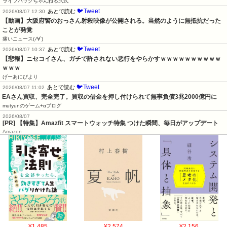
ライフハックちゃんねる弐式
🐦Tweet
あとで読む
2026/08/07 12:30
【動画】大阪府警のおっさん射殺映像が公開される。当然のように無抵抗だった
ことが発覚
痛いニュース(ﾉ∀`)
🐦Tweet
あとで読む
2026/08/07 10:37
【悲報】ニセコイさん、ガチで許されない悪行をやらかすｗｗｗｗｗｗｗｗｗｗ
ｗｗｗ
げーあにびより
🐦Tweet
あとで読む
2026/08/07 11:02
EAさん買収、完全完了。買収の借金を押し付けられて無事負債3兆2000億円に
mutyunのゲーム+αブログ
2026/08/07
[PR] 【特集】Amazfit スマートウォッチ特集 つけた瞬間、毎日がアップデート
Amazon
¥1,485
¥2,574
¥2,156