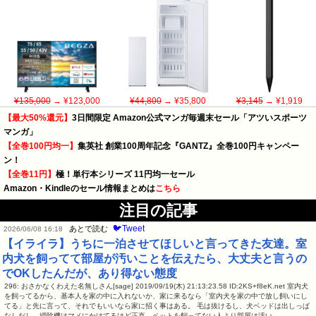
¥135,000
→ ¥123,000
¥44,800
→ ¥35,800
¥3,145
→ ¥1,919
【最大50%還元】
3日間限定 Amazon公式マンガ毎週末セール「アツいスポーツ
マンガ」
【全巻100円均一】
集英社 創業100周年記念『GANTZ』全巻100円キャンペー
ン！
【全巻11円】
極！単行本シリーズ 11円均一セール
Amazon・Kindleのセール情報まとめは
こちら
注目の記事
🐦Tweet
あとで読む
2026/06/08 16:18
【イライラ】うちに一泊させてほしいと言ってきた友達。室
内犬を飼ってて部屋が汚いことを伝えたら、大丈夫と言うの
でOKしたんだが、あり得ない態度
296: おさかなくわえた名無しさん[sage] 2019/09/19(木) 21:13:23.58 ID:2KS+f8eK.net 室内犬
を飼ってるから、基本人を家の中に入れないか、家に来るなら「室内犬を家の中で放し飼いにし
てる」と先に言って、それでもいいなら家に招く事はある。 毛は抜けるし、犬ベッドは出しっぱ
なしだし、掃除機はマメにかけてるけど正直、ペットを飼ってない人より部屋は汚い。…