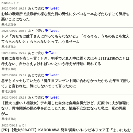
Kindleストア
🐦Tweet
あとで読む
2026/08/07 16:18
お城の喫煙所で放浪者の様な見た目の男性にタバコを一本あげたらすごく気持ち
悪いことになった
基地沢直樹
🐦Tweet
あとで読む
2026/08/07 15:57
トメ「おせちは嫁子さんに作ってもらわないと」「そろそろ、うちのあじを覚え
てもらわないと」もらわないとって…うるせーよ
基地沢直樹
🐦Tweet
あとで読む
2026/08/07 15:47
食後に食器を流しへ置くとき、初手でど真ん中に置くのは今よければ後のことは
考えない、自分さえよければいいという考えが行動に現れてる
基地沢直樹
🐦Tweet
あとで読む
2026/08/07 15:39
息子とメッセしていたら「誕生日プレゼント間に合わなかったから お年玉で許し
て」と言われた。気にしないでって言ったのに
基地沢直樹
🐦Tweet
あとで読む
2026/08/07 15:18
【皆大っ嫌い！相談女】デキ婚した自分は自業自得だけど、妊娠中に夫が無職に
なり、異性関係の揉め事を起こしたため、情緒不安定になった私に、私の両親
が…
基地沢直樹
2026/08/13 まで！
[PR] 【最大50%OFF】KADOKAWA 簡単!美味い!レシピ本フェア①『まいにちお