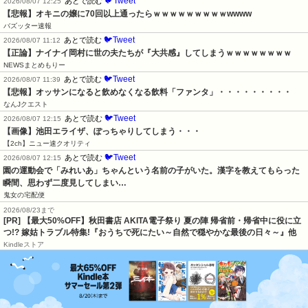
🐦Tweet
あとで読む
2026/08/07 12:25
【悲報】オキニの嬢に70回以上通ったらｗｗｗｗｗｗｗｗｗwwww
バズッター速報
🐦Tweet
あとで読む
2026/08/07 11:12
【正論】ナイナイ岡村に世の夫たちが『大共感』してしまうｗｗｗｗｗｗｗｗ
NEWSまとめもりー
🐦Tweet
あとで読む
2026/08/07 11:39
【悲報】オッサンになると飲めなくなる飲料「ファンタ」・・・・・・・・・
なんJクエスト
🐦Tweet
あとで読む
2026/08/07 12:15
【画像】池田エライザ、ぽっちゃりしてしまう・・・
【2ch】ニュー速クオリティ
🐦Tweet
あとで読む
2026/08/07 12:15
園の運動会で「みれいあ」ちゃんという名前の子がいた。漢字を教えてもらった
瞬間、思わず二度見してしまい…
鬼女の宅配便
2026/08/23まで
[PR] 【最大50%OFF】秋田書店 AKITA電子祭り 夏の陣 帰省前・帰省中に役に立
つ!? 嫁姑トラブル特集!『おうちで死にたい～自然で穏やかな最後の日々～』他
Kindleストア