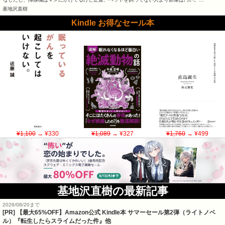
基地沢直樹
Kindle お得なセール本
¥1,100
→ ¥330
¥1,089
→ ¥327
¥1,760
→ ¥499
基地沢直樹の最新記事
2026/08/20まで
[PR]
【最大65%OFF】Amazon公式 Kindle本 サマーセール第2弾（ライトノベ
ル）『転生したらスライムだった件』他