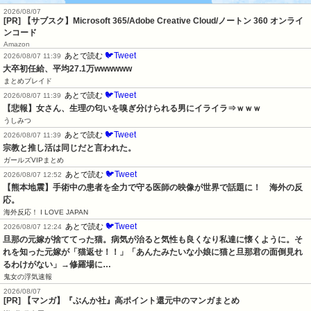
2026/08/07
[PR] 【サブスク】Microsoft 365/Adobe Creative Cloud/ノートン 360 オンライ
ンコード
Amazon
🐦Tweet
あとで読む
2026/08/07 11:39
大卒初任給、平均27.1万wwwwww
まとめブレイド
🐦Tweet
あとで読む
2026/08/07 11:39
【悲報】女さん、生理の匂いを嗅ぎ分けられる男にイライラ⇒ｗｗｗ
うしみつ
🐦Tweet
あとで読む
2026/08/07 11:39
宗教と推し活は同じだと言われた。
ガールズVIPまとめ
🐦Tweet
あとで読む
2026/08/07 12:52
【熊本地震】手術中の患者を全力で守る医師の映像が世界で話題に！　海外の反
応。
海外反応！ I LOVE JAPAN
🐦Tweet
あとで読む
2026/08/07 12:24
旦那の元嫁が捨ててった猫。病気が治ると気性も良くなり私達に懐くように。そ
れを知った元嫁が「猫返せ！！」「あんたみたいな小娘に猫と旦那君の面倒見れ
るわけがない」→修羅場に…
鬼女の浮気速報
2026/08/07
[PR] 【マンガ】『ぶんか社』高ポイント還元中のマンガまとめ