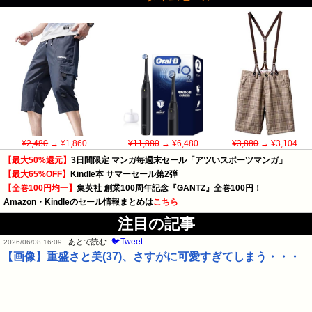
¥2,480
→ ¥1,860
¥11,880
→ ¥6,480
¥3,880
→ ¥3,104
【最大50%還元】
3日間限定 マンガ毎週末セール「アツいスポーツマンガ」
【最大65%OFF】
Kindle本 サマーセール第2弾
【全巻100円均一】
集英社 創業100周年記念『GANTZ』全巻100円！
Amazon・Kindleのセール情報まとめは
こちら
注目の記事
🐦Tweet
あとで読む
2026/06/08 16:09
【画像】重盛さと美(37)、さすがに可愛すぎてしまう・・・