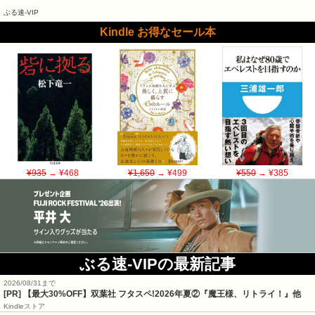
ぶる速-VIP
Kindle お得なセール本
¥935
→ ¥468
¥1,650
→ ¥499
¥550
→ ¥385
ぶる速-VIPの最新記事
2026/08/31まで
[PR] 【最大30%OFF】双葉社 フタスペ!2026年夏②『魔王様、リトライ！』他
Kindleストア