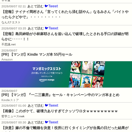
ネギ速
🐦Tweet
あとで読む
2026/08/07 02:11
【悲報】ナイナイ岡村さん「言ってくれたら済む話やん」なるみさん「バイトや
ったらクビやで」・・・・・・・・・
なんJクエスト
🐦Tweet
あとで読む
2026/08/07 03:35
【悲報】島田紳助が小林麻耶さんを追い込んで破壊したとされる手口の詳細が明
らかに･･････！！
不思議.net
2026/08/07
[PR] 【マンガ】Kindle マンガ本 55円セール
Amazon
2026/08/07
[PR] 【マンガ】『一二三書房』セール・キャンペーン中のマンガ本まとめ
Kindleストア
🐦Tweet
あとで読む
2026/08/07 01:00
【画像】このボケて、破壊力ありすぎてクッソワロタｗｗｗｗｗｗｗｗｗ
哲学ニュースnwk
🐦Tweet
あとで読む
2026/08/07 00:30
【決意】嫁の不倫で離婚を決意！役所に行くタイミングが台風の日だった結果が