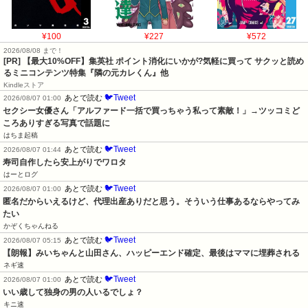
¥100
¥227
¥572
2026/08/08 まで！
[PR] 【最大10%OFF】集英社 ポイント消化にいかが?気軽に買って サクッと読め
るミニコンテンツ特集『隣の元カレくん』他
Kindleストア
🐦Tweet
あとで読む
2026/08/07 01:00
セクシー女優さん「アルファード一括で買っちゃう私って素敵！」→ツッコミど
ころありすぎる写真で話題に
はちま起稿
🐦Tweet
あとで読む
2026/08/07 01:44
寿司自作したら安上がりでワロタ
はーとログ
🐦Tweet
あとで読む
2026/08/07 01:00
匿名だからいえるけど、代理出産ありだと思う。そういう仕事あるならやってみ
たい
かぞくちゃんねる
🐦Tweet
あとで読む
2026/08/07 05:15
【朗報】みいちゃんと山田さん、ハッピーエンド確定、最後はママに埋葬される
ネギ速
🐦Tweet
あとで読む
2026/08/07 01:00
いい歳して独身の男の人いるでしょ？
キニ速