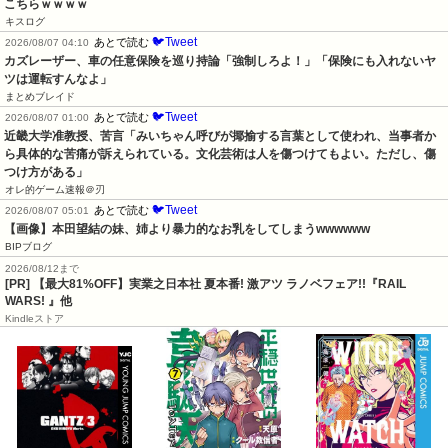
こちらｗｗｗｗ
キスログ
🐦Tweet
あとで読む
2026/08/07 04:10
カズレーザー、車の任意保険を巡り持論「強制しろよ！」「保険にも入れないヤ
ツは運転すんなよ」
まとめブレイド
🐦Tweet
あとで読む
2026/08/07 01:00
近畿大学准教授、苦言「みいちゃん呼びが揶揄する言葉として使われ、当事者か
ら具体的な苦痛が訴えられている。文化芸術は人を傷つけてもよい。ただし、傷
つけ方がある」
オレ的ゲーム速報＠刃
🐦Tweet
あとで読む
2026/08/07 05:01
【画像】本田望結の妹、姉より暴力的なお乳をしてしまうwwwwww
BIPブログ
2026/08/12まで
[PR] 【最大81%OFF】実業之日本社 夏本番! 激アツ ラノベフェア!!『RAIL
WARS! 』他
Kindleストア