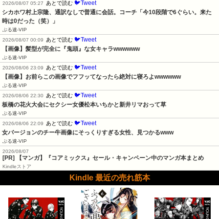
🐦Tweet
あとで読む
2026/08/07 05:27
シカホワ村上宗隆、通訳なしで普通に会話。コーチ「今10段階で6ぐらい。来た
時は0だった（笑）」
ぶる速-VIP
🐦Tweet
あとで読む
2026/08/07 00:09
【画像】髪型が完全に『鬼頭』な女キャラwwwwww
ぶる速-VIP
🐦Tweet
あとで読む
2026/08/06 23:09
【画像】お前らこの画像でフフッてなったら絶対に寝ろよwwwwww
ぶる速-VIP
🐦Tweet
あとで読む
2026/08/06 22:30
板橋の花火大会にセクシー女優松本いちかと新井リマおって草
ぶる速-VIP
🐦Tweet
あとで読む
2026/08/06 22:09
女バージョンのチー牛画像にそっくりすぎる女性、見つかるwww
ぶる速-VIP
2026/08/07
[PR] 【マンガ】『コアミックス』セール・キャンペーン中のマンガ本まとめ
Kindleストア
Kindle 最近の売れ筋本