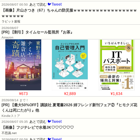
🐦Tweet
あとで読む
2026/08/07 00:50
【画像】片山さつき（67）ちゃんの防災服ｗｗｗｗｗｗｗｗｗｗｗｗｗｗｗｗｗ
ｗｗｗｗｗｗ
ラビット速報
2026/08/07
[PR] 【割引】タイムセール監視所『お茶』
Amazon
¥673
¥2,889
¥1,634
2026/08/14 まで！
[PR] 【最大50%OFF】講談社 夏電書2026 姉フレンド新刊フェア②『ヒモクズ花
くんは死にたがり』他
Kindleストア
🐦Tweet
あとで読む
2026/08/07 05:35
【画像】フジテレビで水着JK♡♡♡♡♡♡
不思議.net
🐦Tweet
あとで読む
2026/08/07 00:58