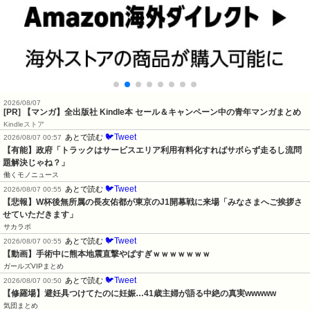
2026/08/07
[PR] 【マンガ】全出版社 Kindle本 セール＆キャンペーン中の青年マンガまとめ
Kindleストア
🐦Tweet
あとで読む
2026/08/07 00:57
【有能】政府「トラックはサービスエリア利用有料化すればサボらず走るし流問
題解決じゃね？」
働くモノニュース
🐦Tweet
あとで読む
2026/08/07 00:55
【悲報】W杯後無所属の長友佑都が東京のJ1開幕戦に来場「みなさまへご挨拶さ
せていただきます」
サカラボ
🐦Tweet
あとで読む
2026/08/07 00:55
【動画】手術中に熊本地震直撃やばすぎｗｗｗｗｗｗｗ
ガールズVIPまとめ
🐦Tweet
あとで読む
2026/08/07 00:50
【修羅場】避妊具つけてたのに妊娠…41歳主婦が語る中絶の真実wwwww
気団まとめ