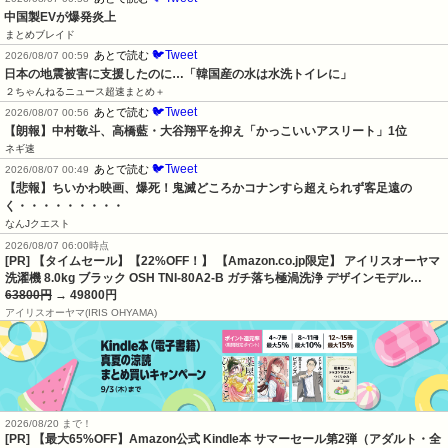
中国製EVが爆発炎上
まとめブレイド
🐦Tweet
あとで読む
2026/08/07 00:59
日本の地震被害に支援したのに…「韓国産の水は水洗トイレに」
２ちゃんねるニュース超速まとめ＋
🐦Tweet
あとで読む
2026/08/07 00:56
【朗報】中村敬斗、高橋藍・大谷翔平を抑え「かっこいいアスリート」1位
ネギ速
🐦Tweet
あとで読む
2026/08/07 00:49
【悲報】ちいかわ映画、爆死！鬼滅どころかコナンすら超えられず客足遠の
く・・・・・・・・・
なんJクエスト
2026/08/07 06:00時点
[PR] 【タイムセール】【22%OFF！】 【Amazon.co.jp限定】 アイリスオーヤマ
洗濯機 8.0kg ブラック OSH TNI-80A2-B ガチ落ち極渦洗浄 デザインモデル…
63800円
→ 49800円
アイリスオーヤマ(IRIS OHYAMA)
2026/08/20 まで！
[PR]
【最大65%OFF】Amazon公式 Kindle本 サマーセール第2弾（アダルト・全