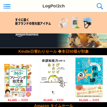
LogPo!2ch
Kindle日替わりセール ◆本日50冊が対象
¥1,485
→ ¥499
¥1,540
→ ¥499
¥1,320
→ ¥499
Amazon タイムセール