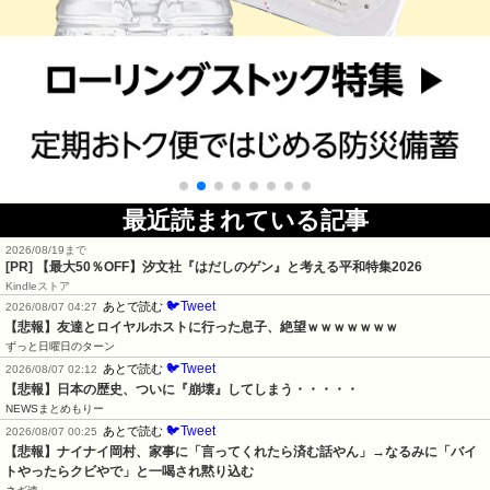
最近読まれている記事
2026/08/19まで
[PR]
【最大50％OFF】汐文社『はだしのゲン』と考える平和特集2026
Kindleストア
🐦Tweet
あとで読む
2026/08/07 04:27
【悲報】友達とロイヤルホストに行った息子、絶望ｗｗｗｗｗｗｗ
ずっと日曜日のターン
🐦Tweet
あとで読む
2026/08/07 02:12
【悲報】日本の歴史、ついに『崩壊』してしまう・・・・・
NEWSまとめもりー
🐦Tweet
あとで読む
2026/08/07 00:25
【悲報】ナイナイ岡村、家事に「言ってくれたら済む話やん」→なるみに「バイ
トやったらクビやで」と一喝され黙り込む