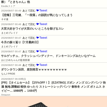
般）『ときちゃん』他
Kindleストア
🐦Tweet
あとで読む
2026/08/07 00:49
【悲報】三宅健、「一段落」の誤読が気になってしまう
ネギ速
🐦Tweet
あとで読む
2026/08/07 00:46
大宮大好きワイが大宮のいいところを挙げるスレ
まとめブレイド
🐦Tweet
あとで読む
2026/08/07 00:47
今月の振り返り【7月最終日】
まとめブレイド
🐦Tweet
あとで読む
2026/08/07 00:47
サルゲッチュ、クラッシュバンディクー、ドンキーコングみたいなゲーム
おにひめちゃんの監視部屋
🐦Tweet
あとで読む
2026/08/07 00:46
ダウンタウン浜田、差別発言ｗｗｗｗｗｗｗｗｗｗ
なんJ PRIDE
2026/08/07 06:00時点
[PR] 【タイムセール】【25%OFF！】 [EZATING] ズボン メンズ ロングパンツ 快
適 無地 調整紐 軽快 ゆったり ストレートレッグパンツ 春秋冬 メンズ ボトムス ネ
イビー…
1980円
→ 1484円
Amazon