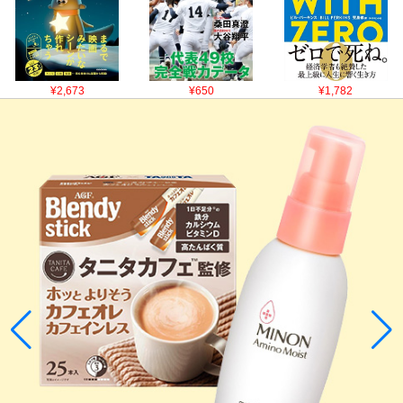
¥2,673
¥650
¥1,782