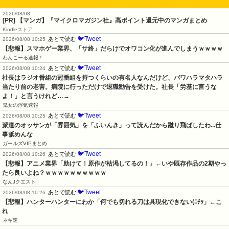
2026/08/08
[PR] 【マンガ】『マイクロマガジン社』高ポイント還元中のマンガまとめ
Kindleストア
🐦Tweet
あとで読む
2026/08/08 10:25
【悲報】スマホゲー業界、「サ終」だらけでオワコン化が進んでしまうｗｗｗｗ
わんこーる速報！
🐦Tweet
あとで読む
2026/08/08 10:24
社長はラジオ番組の冠番組を持つくらいの有名人なんだけど、パワハラマタハラ
当たり前の老害。病院に行っただけで退職勧告を受けた。社長「労基に言うな
よ！」と言うけれど…→
鬼女の浮気速報
🐦Tweet
あとで読む
2026/08/08 10:25
派遣のオッサンが「雰囲気」を「ふいんき」って読んだから蹴り飛ばしたわ...仕
事舐めんな
ガールズVIPまとめ
🐦Tweet
あとで読む
2026/08/08 10:26
【悲報】アニメ業界「助けて！原作が枯渇してるの！」←いや既存作品の2期やっ
たら良いよね？ｗｗｗｗｗｗｗｗｗｗ
なんJクエスト
🐦Tweet
あとで読む
2026/08/08 10:26
【悲報】ハンターハンターにわか「何でも切れる刀は具現化できない(ﾆﾁｯ」←こ
れ
ネギ速