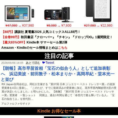
¥47,980
→ ¥37,980
¥8,980
→ ¥7,600
¥27,980
→ ¥22,980
【88円】
講談社 夏電書2026 人気コミックスALL88円！
【全巻99円】
秋田書店『クローバー』『チキン』『ドロップOG』1週間限定！
【最大65%OFF】
Kindle本 サマーセール第2弾
Amazon・Kindleのセール情報まとめは
こちら
注目の記事
🐦Tweet
あとで読む
2026/06/08 16:05
【朗報】高市早苗首相「宝石の似合う人」として追加表彰
へ 浜辺美波・前田敦子・松本まりか・高岡早紀・堂本光一
と並び
RX Japan合同会社は、同社が主催する『第37回 日本 ジュエリー ベスト ドレッサー賞』の追加
受賞者を4日に発表し、「このたび、すでに発表済みの受賞者に加え、高市早苗内閣総理大臣の受
賞が決定いたしました」と明らかにした。 【画像】『第37回 日本 ジュエリー ベスト ドレッサ
ー賞』受賞者 一覧ショット 同賞は、過去1年間を通じて「各世代で最も輝いている人」「宝
石の似合う人」を世代別…
アルファルファモザイク
Kindle お得なセール本