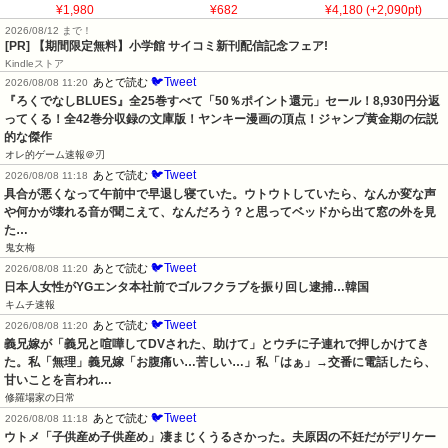
¥1,980
¥682
¥4,180 (+2,090pt)
2026/08/12 まで！
[PR] 【期間限定無料】小学館 サイコミ新刊配信記念フェア!
Kindleストア
🐦Tweet
あとで読む
2026/08/08 11:20
『ろくでなしBLUES』全25巻すべて「50％ポイント還元」セール！8,930円分返
ってくる！全42巻分収録の文庫版！ヤンキー漫画の頂点！ジャンプ黄金期の伝説
的な傑作
オレ的ゲーム速報＠刃
🐦Tweet
あとで読む
2026/08/08 11:18
具合が悪くなって午前中で早退し寝ていた。ウトウトしていたら、なんか変な声
や何かが壊れる音が聞こえて、なんだろう？と思ってベッドから出て窓の外を見
た…
鬼女梅
🐦Tweet
あとで読む
2026/08/08 11:20
日本人女性がYGエンタ本社前でゴルフクラブを振り回し逮捕…韓国
キムチ速報
🐦Tweet
あとで読む
2026/08/08 11:20
義兄嫁が「義兄と喧嘩してDVされた、助けて」とウチに子連れで押しかけてき
た。私「無理」義兄嫁「お腹痛い…苦しい…」私「はぁ」→交番に電話したら、
甘いことを言われ…
修羅場家の日常
🐦Tweet
あとで読む
2026/08/08 11:18
ウトメ「子供産め子供産め」凄まじくうるさかった。夫原因の不妊だがデリケー