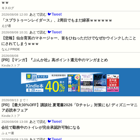
ｗｗ
キスログ
🐦Tweet
あとで読む
2026/08/08 12:00
「スプラトゥーンレイダース」、2周目でもまだ緑茶ｗｗｗｗｗｗ
えび通
🐦Tweet
あとで読む
2026/08/08 10:31
【悲報】仙台育英のマネージャー、首をひねっただけでなぜかウインクしたこと
にされてしまうｗｗｗ
なんJ PRIDE
2026/08/08
[PR] 【マンガ】『ぶんか社』高ポイント還元中のマンガまとめ
Kindleストア
2026/08/13 まで！
[PR] 【最大30%OFF】講談社 夏電書2026「Dチャレ」対策にも! ディズニーマニ
ア必読本フェア
Kindleストア
🐦Tweet
あとで読む
2026/08/08 13:08
会社で勤務中のトイレが完全承認許可制になる
ふぇー速
🐦Tweet
あとで読む
2026/08/08 13:09