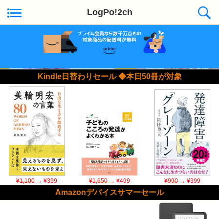
LogPo!2ch
Kindle日替わりセール ◆本日50冊が対象
¥1,100
→ ¥399
¥1,650
→ ¥499
¥990
→ ¥399
Amazonデバイスサマーセール