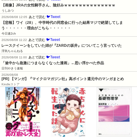
【画像】JRAの女性騎手さん、陰好みｗｗｗｗｗｗｗｗｗｗｗｗｗｗ
うしみつ
🐦Tweet
あとで読む
2026/08/08 12:05
【悲報】ワイ（28）、中学時代の同窓会に行った結果マジで絶望してしま
う・・・・・・理由がこちら・・・・・・
今日速2ch
🐦Tweet
あとで読む
2026/08/08 11:22
レースクイーンをしていた姉が『ZARDの坂井』についてこう言っていた
浮気ちゃんねる
🐦Tweet
あとで読む
2026/08/08 11:00
「途中から急激につまらなくなった漫画」←思い浮かべた作品
日刊やきう速報
2026/08/08
[PR] 【マンガ】『マイクロマガジン社』高ポイント還元中のマンガまとめ
Kindleストア