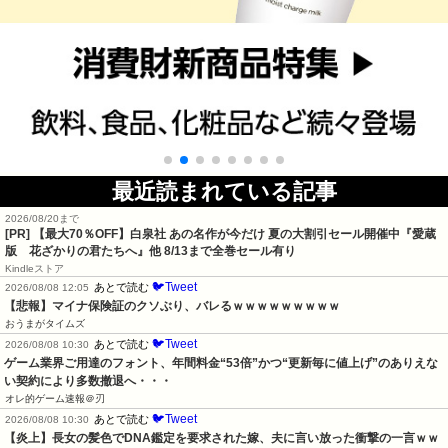
最近読まれている記事
2026/08/20まで
[PR]
【最大70％OFF】白泉社 あの名作が今だけ 夏の大割引セール開催中『愛蔵
版 花ざかりの君たちへ』他 8/13まで全巻セール有り
Kindleストア
🐦Tweet
あとで読む
2026/08/08 12:05
【悲報】マイナ保険証のクソぶり、バレるｗｗｗｗｗｗｗｗｗ
おうまがタイムズ
🐦Tweet
あとで読む
2026/08/08 10:30
ゲーム業界ご用達のフォント、年間料金“53倍”かつ“更新毎に値上げ”のありえな
い契約により多数撤退へ・・・
オレ的ゲーム速報＠刃
🐦Tweet
あとで読む
2026/08/08 10:30
【炎上】長女の髪色でDNA鑑定を要求された嫁、夫に言い放った衝撃の一言ｗｗ