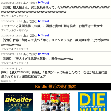
🐦Tweet
あとで読む
2026/08/08 14:50
【悲報】堀大輔さん、実は仮眠を取っていたWWWWWWWWWWWWWWWWWW
WWWWWWWWWWWWWWWWWWWWWWWW
アルファルファモザイク
🐦Tweet
あとで読む
2026/08/08 14:20
ミッチーこと及川光博（56歳）、再婚と妻の妊娠を発表　お相手は一般女性
アルファルファモザイク
🐦Tweet
あとで読む
2026/08/08 13:30
【悲報】佐藤二朗さん主演の「踊る」スピンオフ作品、結局撮影中止が決定www
wwwwwwwww
アルファルファモザイク
🐦Tweet
あとで読む
2026/08/08 12:30
【悲報】「美人すぎる県警本部長」、離任wwwwwww
アルファルファモザイク
2026/08/16 まで！
[PR] 【最大20%OFF】白泉社 「育成ゲームに転生したのに、なぜか騎士達に溺
愛されてます」最新話配信フェア
Kindleストア
Kindle 最近の売れ筋本