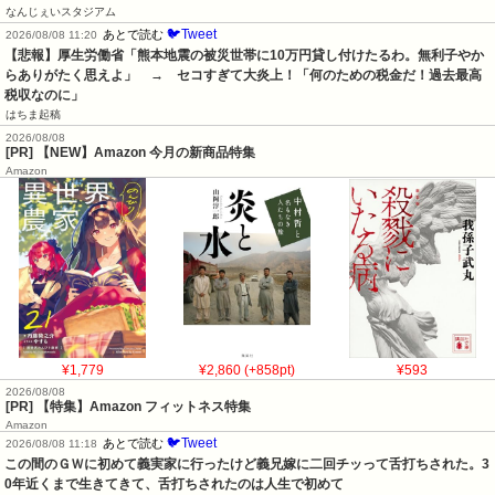
なんじぇいスタジアム
🐦Tweet
あとで読む
2026/08/08 11:20
【悲報】厚生労働省「熊本地震の被災世帯に10万円貸し付けたるわ。無利子やか
らありがたく思えよ」　→　セコすぎて大炎上！「何のための税金だ！過去最高
税収なのに」
はちま起稿
2026/08/08
[PR] 【NEW】Amazon 今月の新商品特集
Amazon
¥1,779
¥2,860 (+858pt)
¥593
2026/08/08
[PR] 【特集】Amazon フィットネス特集
Amazon
🐦Tweet
あとで読む
2026/08/08 11:18
この間のＧＷに初めて義実家に行ったけど義兄嫁に二回チッって舌打ちされた。3
0年近くまで生きてきて、舌打ちされたのは人生で初めて