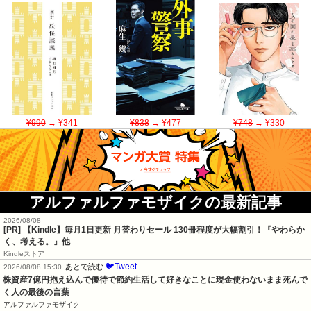
¥990
→ ¥341
¥838
→ ¥477
¥748
→ ¥330
アルファルファモザイクの最新記事
2026/08/08
[PR]
【Kindle】毎月1日更新 月替わりセール 130冊程度が大幅割引！『やわらか
く、考える。』他
Kindleストア
🐦Tweet
あとで読む
2026/08/08 15:30
株資産7億円抱え込んで優待で節約生活して好きなことに現金使わないまま死んで
く人の最後の言葉
アルファルファモザイク