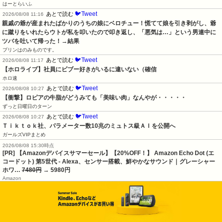
はーとらいふ
🐦Tweet
あとで読む
2026/08/08 11:16
親戚の爺が産まれたばかりのうちの娘にベロチュー！慌てて娘を引き剥がし、爺
に蹴りをいれたらウトが私を叩いたので叩き返し、「悪気は…」という男連中に
ツバを吐いて帰った！→結果
プリンはのみものです。
🐦Tweet
あとで読む
2026/08/08 11:17
【ホロライブ】社員にビブー好きがいるに違いない（確信
ホロ速
🐦Tweet
あとで読む
2026/08/08 10:27
【衝撃】ロピアの牛脂がどうみても「美味い肉」なんやが・・・・・
ずっと日曜日のターン
🐦Tweet
あとで読む
2026/08/08 10:27
Ｔｉｋｔｏｋ社、パラメーター数10兆のミュトス級ＡＩを公開へ
ガールズVIPまとめ
2026/08/08 15:30時点
[PR] 【Amazonデバイスサマーセール】【20%OFF！】 Amazon Echo Dot (エ
コードット) 第5世代 - Alexa、センサー搭載、鮮やかなサウンド｜グレーシャー
ホワ…
7480円
→ 5980円
Amazon