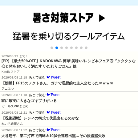
2026/08/13 まで！
[PR] 【最大50%OFF】KADOKAWA 簡単!美味い!レシピ本フェア③『クタクタな
心と体をおいしく満たす いたわりごはん』他
Kindleストア
🐦Tweet
あとで読む
2026/08/08 11:18
【朗報】FF15のノクトさん、ガチで理想的な主人公だったｗｗｗｗ
アニはつ
🐦Tweet
あとで読む
2026/08/08 11:18
家に確実に大きなゴキブリがいる
ガールズVIPまとめ
🐦Tweet
あとで読む
2026/08/08 11:21
【呪術廻戦】レジィの術式で伏黒出せるのかな
ねいろ速報さん
🐦Tweet
あとで読む
2026/08/08 11:22
大谷翔平、第二打席で四球＆10試合連続出塁→その後盗塁失敗