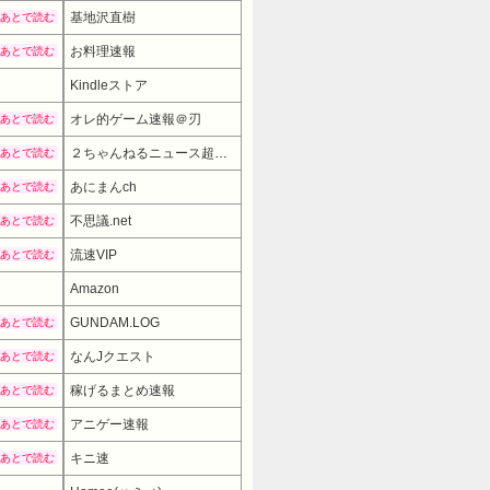
基地沢直樹
あとで読む
お料理速報
あとで読む
Kindleストア
オレ的ゲーム速報＠刃
あとで読む
２ちゃんねるニュース超速まとめ＋
あとで読む
あにまんch
あとで読む
不思議.net
あとで読む
流速VIP
あとで読む
Amazon
GUNDAM.LOG
あとで読む
なんJクエスト
あとで読む
稼げるまとめ速報
あとで読む
アニゲー速報
あとで読む
キニ速
あとで読む