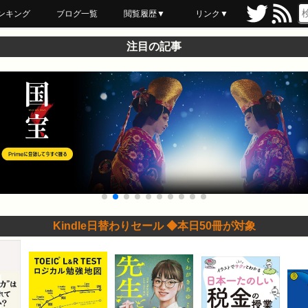
ンキング
ブログ一覧
閲覧履歴▼
リンク▼
ブックマーク
最近読んだ
あとで読む
ネットスーパー
飲食店舗用品
セール情報
注目の記事
Kindle日替わりセール ◆本日50冊が対象