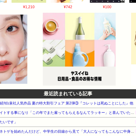
¥1,210
¥742
¥100
最近読まれている記事
週連続!!白泉社人気作品 夏の特大割引フェア 第2弾③『コレットは死ぬことにした』他
母が近所の個人経営の店でバイトする事になり「この年でまた雇ってもらえるなんてラッキー」と喜んでいたものの、雇われた理由が…
たいです」
【マジかよ…】中学生の頃にネトゲを始めたんだけど、中学生の目線から見て「大人になってもこんなに中身幼いの！？」って人がいて衝撃だった…