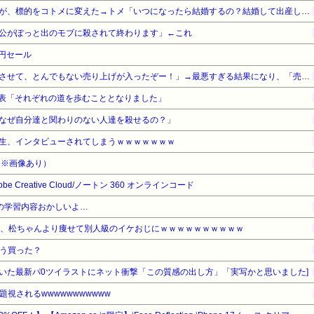
小梨の私へ嫌味言ってたトメが、標的をコトメに変えた→トメ「いつになったら結婚するの？結婚して出産してようやく一人前よ」普段はスルーするコトメだったが…
公がぽっと出のモブに殺されて終わります」←これ
9円セール
「成人向けゲームを大ヒットさせて、とんでもない売り上げが入ったぞー！」→最悪すぎる結果になり、「売り上げ0円だけど、多額の税金を払え」という状況になって絶望
発表「それぞれの道を歩むこととなりました」
なぜ自分達と関わりのない人達を殺せるの？」
生、インタビューされてしまうｗｗｗｗｗｗｗ
（※画像あり）
dobe Creative Cloud/ノートン 360 オンラインコード
Tの学習内容おかしいよ…
ん、松ちゃんより痩せて別人級のイケおじにｗｗｗｗｗｗｗｗｗｗ
もう買った？
いた最新パ0ツイラストにネット衝撃「この質感の出し方」「実写かと思いました]
視されるwwwwwwwwwww