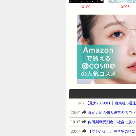
¥100
¥906
[PR]
【最大70%OFF】白泉社 3
20:47
18:37
内田梨瑚受刑者「社会に戻り
20:47