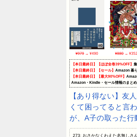
¥979
→ ¥490
¥880
→ ¥35
【本日最終日】【ほぼ全巻39%OFF】
【本日最終日】【セール】
Amazon 
【本日最終日】【最大90%OFF】
Ama
Amazon・Kindle・セール情報のまと
【あり得ない】友人
くて困ってると言
が、A子の取った行
273: おさかなくわえた名無しさん[sag