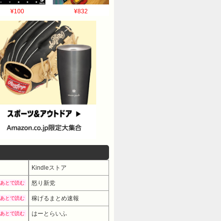
¥100
¥832
Kindleストア
怒り新党
あとで読む
稼げるまとめ速報
あとで読む
はーとらいふ
あとで読む