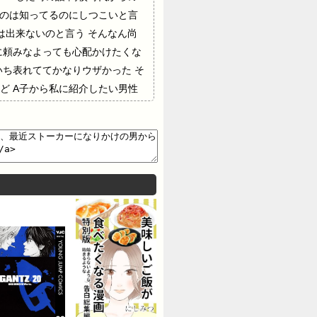
るのは知ってるのにしつこいと言
は出来ないのと言う そんなん尚
に頼みなよっても心配かけたくな
ち表れててかなりウザかった そ
ど A子から私に紹介したい男性
く頼まれてしまい仕方なく参加し
は私だけしかいない、紹介したい
はウェイ系になってたんか)と独
ウェイ系ではないガリガリに細い
ていた。…