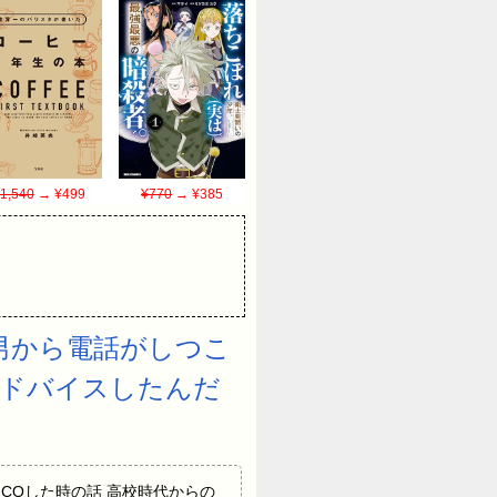
1,540
→ ¥499
¥770
→ ¥385
男から電話がしつこ
アドバイスしたんだ
ぶ前に友達をCOした時の話 高校時代からの