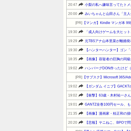
20:47
20:00
みいちゃんと山田さん「主人
[PR]
【マンガ】Kindle マンガ本 9
19:30
19:29
元TBSアナ山本里菜が離婚
19:30
【ハンターハンター】ゴン「
18:35
【画像】容疑者の巨胸の同級
19:02
ハンバーグDON作ったけど
[PR]
【サブスク】Microsoft 365/A
19:02
【ガンダム イニブ】GACK
19:02
【衝撃】63歳・木村祐一さ
19:01
GANTZ全巻100円セール、
21:35
【画像】漫画家・桂正和の描
20:20
【悲報】ヤニねこ、BPOで問題