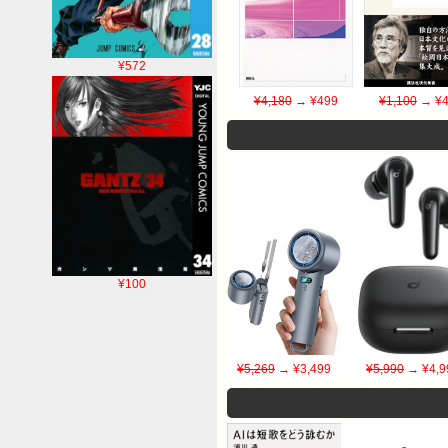
¥572
¥4,180
→ ¥499
¥1,100
→ ¥4
¥100
¥5,269
→ ¥3,499
¥5,990
→ ¥4,9