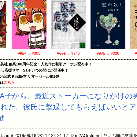
2
¥917
→ ¥305
¥691
→ ¥345
¥671
→ ¥336
¥
集英社 創業100周年記念！人気作に割引クーポン配布中！
暮らし応援サマーSale いつの間にか開催中！
zon公式 Kindle本 サマーセール第1弾
めは
こちら
A子から、最近ストーカーになりかけの
われた。彼氏に撃退してもらえばいいと
動
e] 2019/09/18(水) 12:24:21.17 ID:m2AOrsfg.net だい