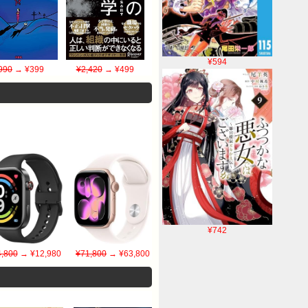
¥594
990
→ ¥399
¥2,420
→ ¥499
¥742
,800
→ ¥12,980
¥71,800
→ ¥63,800