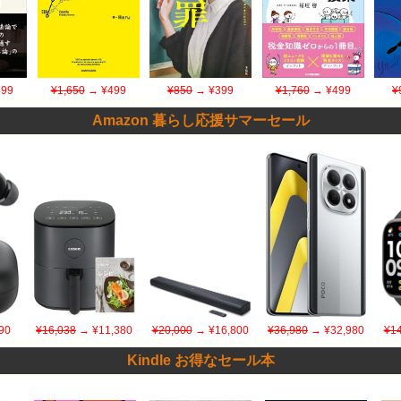
99
¥1,650
→ ¥499
¥850
→ ¥399
¥1,760
→ ¥499
¥
Amazon 暮らし応援サマーセール
90
¥16,038
→ ¥11,380
¥20,000
→ ¥16,800
¥36,980
→ ¥32,980
¥14
Kindle お得なセール本