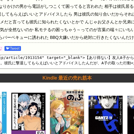
なりかけの男から電話がしつこくて困ってると言われた 相手は彼氏居
退してもらえばいいとアドバイスしたら 男は彼氏の知り合いだからそれ
メだと言っても彼氏に知られたくないとかで んじゃお父さんとか兄弟
気が全然ないのか 私モテるの困っちゃう～ってのが言葉の端々にいちい
らバーベキューに誘われた BBQ大嫌いだから絶対に行きたくないんだけ
るともう話してしまってあるから どうしても来て欲しいとかなりしつこ
む
🐦Tweet
とは全然違うメンバーで、 A子の彼氏と彼氏友人カルの集まりで独り者
人カルのウェーイ系だらけの車の一番後ろで (全然話が違うじゃんかA子
場の手前の田舎町の道から一人の男性がもう一台の車に同乗して来た。 
で、 あまりにも違う雰囲気だからヒッチハイクの人を拾った？と思っ
Kindle 最近の売れ筋本