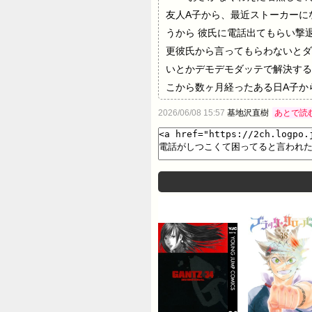
友人A子から、最近ストーカーに
うから 彼氏に電話出てもらい撃
更彼氏から言ってもらわないとダ
いとかデモデモダッテで解決する
こから数ヶ月経ったある日A子か
がいる、 向こうにも私を紹介す
2026/06/08 15:57
基地沢直樹
あとで読
た 行ってみたらコンパ的な感じ
という男性も来てない。 彼氏友
り凹んでいたら バーベキュー会
ガリ勉メガネ大学生みたいな風貌