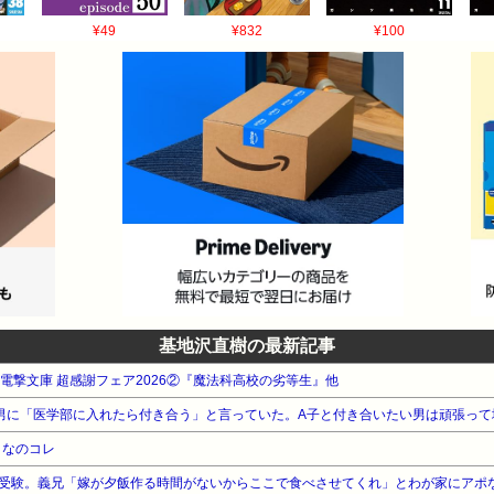
¥49
¥832
¥100
基地沢直樹の最新記事
WA 電撃文庫 超感謝フェア2026②『魔法科高校の劣等生』他
うなのコレ
受験。義兄「嫁が夕飯作る時間がないからここで食べさせてくれ」とわが家にアポ