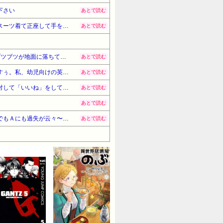
下さい
あとで読む
義弟夫売が義実家で同居することに→義弟嫁「同居するんだから長男嫁は誠意を見せてほしい」と言われたのでスーツ着て正座して手をつき挨拶したのに…
あとで読む
川で魚を獲って休憩していたら、足のくるぶし辺りに無数のブツブツが出来た。私（変な水膨れだな）→1つのブツブツが地面に落ちてうにょうにょ動き出し…
あとで読む
インターフォンが鳴ったので出たらセールスのお姉さんが私の後ろを見て嬉しそうな顔で「ちょうど良かったですぅ。私、幼児向けの英語教室をやっていて～」とチラシを手
あとで読む
同じ趣味のアラフィフくらいの女性にフォローされ私もフォローしかえしたらその人が私のあらゆるツイートに対して「いいね」をしてくる
あとで読む
あとで読む
母がどっちもどっち論者で会話してると疲れる。ＡさんがＢに迷惑かけられたらしい、という話には決まって「でもＡにも過失が云々〜」と返してくる
あとで読む