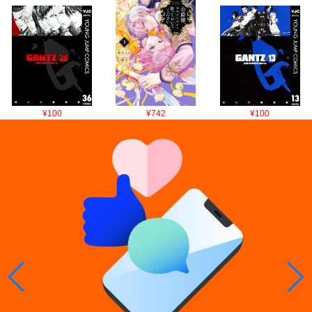
¥100
¥742
¥100