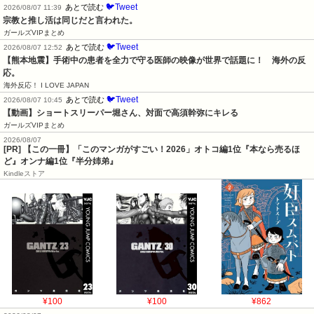
🐦Tweet
あとで読む
2026/08/07 11:39
宗教と推し活は同じだと言われた。
ガールズVIPまとめ
🐦Tweet
あとで読む
2026/08/07 12:52
【熊本地震】手術中の患者を全力で守る医師の映像が世界で話題に！　海外の反
応。
海外反応！ I LOVE JAPAN
🐦Tweet
あとで読む
2026/08/07 10:45
【動画】ショートスリーパー堀さん、対面で高須幹弥にキレる
ガールズVIPまとめ
2026/08/07
[PR] 【この一冊】「このマンガがすごい！2026」オトコ編1位『本なら売るほ
ど』オンナ編1位『半分姉弟』
Kindleストア
¥100
¥100
¥862