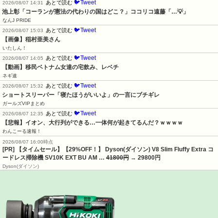
🐦Tweet
あとで読む
2026/08/07 14:31
池上彰「コーランが憲法の代わりの国はどこ？」ココリコ遠藤「…💡」
なんJ PRIDE
🐦Tweet
あとで読む
2026/08/07 15:03
【画像】稲村亜美さん
いたしん！
🐦Tweet
あとで読む
2026/08/07 14:05
【動画】移民ベトナム女達の宅飲み、レベチ
ネギ速
🐦Tweet
あとで読む
2026/08/07 15:32
ショートスリーパー「寝たほうがいいよ」の一言にブチギレ
ガールズVIPまとめ
🐦Tweet
あとで読む
2026/08/07 12:35
【悲報】イオン、大行列ができる…一体何が起きてるんだ？ｗｗｗｗ
わんこーる速報！
2026/08/07 16:00時点
[PR] 【タイムセール】【29%OFF！】 Dyson(ダイソン) V8 Slim Fluffy Extra コ
ードレス掃除機 SV10K EXT BU AM …
41800円
→ 29800円
Dyson(ダイソン)