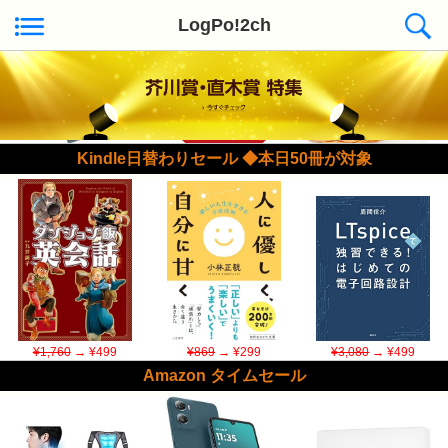
LogPo!2ch
Kindle日替わりセール ◆本日50冊が対象
¥1,760
→ ¥499
¥869
→ ¥299
¥3,080
→ ¥499
Amazon タイムセール