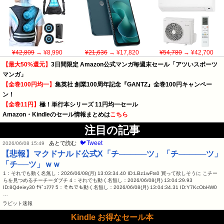
¥42,809
→ ¥8,990
¥21,636
→ ¥17,820
¥54,780
→ ¥42,700
【最大50%還元】
3日間限定 Amazon公式マンガ毎週末セール「アツいスポーツ
マンガ」
【全巻100円均一】
集英社 創業100周年記念『GANTZ』全巻100円キャンペー
ン！
【全巻11円】
極！単行本シリーズ 11円均一セール
Amazon・Kindleのセール情報まとめは
こちら
注目の記事
🐦Tweet
あとで読む
2026/06/08 15:49
【悲報】マクドナルド公式X「チ─────ツ」「チ─────ツ」
「チ──ツ」ｗｗ
1：それでも動く名無し：2026/06/08(月) 13:03:34.40 ID:LBz1wFts0 買って欲しそうに こチー
らを見つめるチーチーダブチ 4：それでも動く名無し：2026/06/08(月) 13:04:29.93
ID:8Qdeiey30 ﾁｷﾞｭｱｱｱ 5：それでも動く名無し：2026/06/08(月) 13:04:34.31 ID:Y7KcObHW0
…
ラビット速報
Kindle お得なセール本