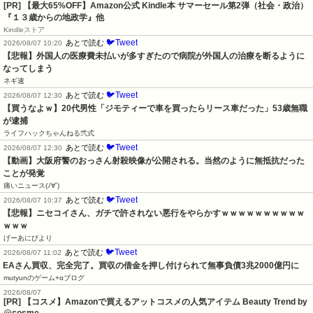
[PR]
【最大65%OFF】Amazon公式 Kindle本 サマーセール第2弾（社会・政治）
『１３歳からの地政学』他
Kindleストア
🐦Tweet
あとで読む
2026/08/07 10:20
【悲報】外国人の医療費未払いが多すぎたので病院が外国人の治療を断るように
なってしまう
ネギ速
🐦Tweet
あとで読む
2026/08/07 12:30
【買うなよｗ】20代男性「ジモティーで車を買ったらリース車だった」53歳無職
が逮捕
ライフハックちゃんねる弐式
🐦Tweet
あとで読む
2026/08/07 12:30
【動画】大阪府警のおっさん射殺映像が公開される。当然のように無抵抗だった
ことが発覚
痛いニュース(ﾉ∀`)
🐦Tweet
あとで読む
2026/08/07 10:37
【悲報】ニセコイさん、ガチで許されない悪行をやらかすｗｗｗｗｗｗｗｗｗｗ
ｗｗｗ
げーあにびより
🐦Tweet
あとで読む
2026/08/07 11:02
EAさん買収、完全完了。買収の借金を押し付けられて無事負債3兆2000億円に
mutyunのゲーム+αブログ
2026/08/07
[PR] 【コスメ】Amazonで買えるアットコスメの人気アイテム Beauty Trend by
@cosme