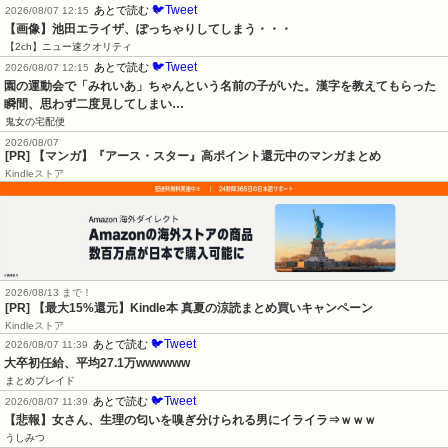
🐦Tweet
あとで読む
2026/08/07 12:15
【画像】池田エライザ、ぽっちゃりしてしまう・・・
【2ch】ニュー速クオリティ
🐦Tweet
あとで読む
2026/08/07 12:15
園の運動会で「みれいあ」ちゃんという名前の子がいた。漢字を教えてもらった
瞬間、思わず二度見してしまい…
鬼女の宅配便
2026/08/07
[PR] 【マンガ】『アース・スター』高ポイント還元中のマンガまとめ
Kindleストア
2026/08/13 まで！
[PR]
【最大15%還元】Kindle本 真夏の涼読まとめ買いキャンペーン
Kindleストア
🐦Tweet
あとで読む
2026/08/07 11:39
大卒初任給、平均27.1万wwwwww
まとめブレイド
🐦Tweet
あとで読む
2026/08/07 11:39
【悲報】女さん、生理の匂いを嗅ぎ分けられる男にイライラ⇒ｗｗｗ
うしみつ