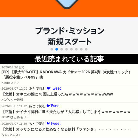
最近読まれている記事
2026/08/20まで
[PR]
【最大50%OFF】KADOKAWA カドサマー2026 第4弾（#女性コミック）
『悪役令嬢レベル99』他
Kindleストア
🐦Tweet
あとで読む
2026/08/07 12:25
【悲報】オキニの嬢に70回以上通ったらｗｗｗｗｗｗｗｗｗwwww
バズッター速報
🐦Tweet
あとで読む
2026/08/07 11:12
【正論】ナイナイ岡村に世の夫たちが『大共感』してしまうｗｗｗｗｗｗｗｗ
NEWSまとめもりー
🐦Tweet
あとで読む
2026/08/07 11:39
【悲報】オッサンになると飲めなくなる飲料「ファンタ」・・・・・・・・・
なんJクエスト