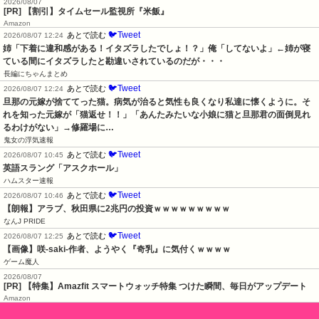
2026/08/07
[PR] 【割引】タイムセール監視所『米飯』
Amazon
🐦Tweet
あとで読む
2026/08/07 12:24
姉「下着に違和感がある！イタズラしたでしょ！？」俺「してないよ」←姉が寝
ている間にイタズラしたと勘違いされているのだが・・・
長編にちゃんまとめ
🐦Tweet
あとで読む
2026/08/07 12:24
旦那の元嫁が捨ててった猫。病気が治ると気性も良くなり私達に懐くように。そ
れを知った元嫁が「猫返せ！！」「あんたみたいな小娘に猫と旦那君の面倒見れ
るわけがない」→修羅場に…
鬼女の浮気速報
🐦Tweet
あとで読む
2026/08/07 10:45
英語スラング「アスクホール」
ハムスター速報
🐦Tweet
あとで読む
2026/08/07 10:46
【朗報】アラブ、秋田県に2兆円の投資ｗｗｗｗｗｗｗｗｗ
なんJ PRIDE
🐦Tweet
あとで読む
2026/08/07 12:25
【画像】咲-saki-作者、ようやく『奇乳』に気付くｗｗｗｗ
ゲーム魔人
2026/08/07
[PR] 【特集】Amazfit スマートウォッチ特集 つけた瞬間、毎日がアップデート
Amazon