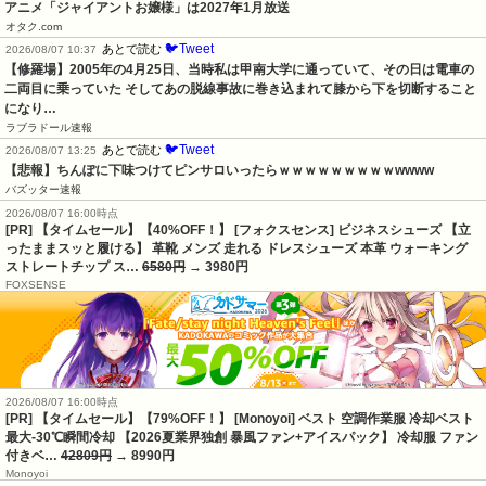
アニメ「ジャイアントお嬢様」は2027年1月放送
オタク.com
🐦Tweet
あとで読む
2026/08/07 10:37
【修羅場】2005年の4月25日、当時私は甲南大学に通っていて、その日は電車の
二両目に乗っていた そしてあの脱線事故に巻き込まれて膝から下を切断すること
になり…
ラブラドール速報
🐦Tweet
あとで読む
2026/08/07 13:25
【悲報】ちんぽに下味つけてピンサロいったらｗｗｗｗｗｗｗｗｗwwww
バズッター速報
2026/08/07 16:00時点
[PR] 【タイムセール】【40%OFF！】 [フォクスセンス] ビジネスシューズ 【立
ったままスッと履ける】 革靴 メンズ 走れる ドレスシューズ 本革 ウォーキング
ストレートチップ ス…
6580円
→ 3980円
FOXSENSE
2026/08/07 16:00時点
[PR] 【タイムセール】【79%OFF！】 [Monoyoi] ベスト 空調作業服 冷却ベスト
最大-30℃瞬間冷却 【2026夏業界独創 暴風ファン+アイスパック】 冷却服 ファン
付きベ…
42809円
→ 8990円
Monoyoi