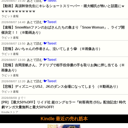
🐦Tweet
あとで読む
2026/08/07 15:30
【動画】高須幹弥先生にキレるショートスリーパー・堀大輔氏が怖いと話題にｗ
ｗｗｗｗｗｗｗｗｗｗ
ラビット速報
🐦Tweet
あとで読む
2026/08/07 14:40
【速報】SnowManファンのおばさんたちの集まり「Snow Woman」、ライブ開
催決定！！（※動画あり）
ラビット速報
🐦Tweet
あとで読む
2026/08/07 13:50
【悲報】みいちゃんの作者さん、泣いてしまう😭 （※画像あり）
ラビット速報
🐦Tweet
あとで読む
2026/08/07 13:00
【悲報】吉岡里帆さん、アドリブで相手役俳優の手を取りお胸に押し当てる（※
画像あり）
ラビット速報
🐦Tweet
あとで読む
2026/08/07 12:20
【悲報】ディズニーとUSJ、JKのダンス会場になってしまう （※動画あり）
ラビット速報
2026/08/09 まで！
[PR] 【最大50%OFF】リイド社 超ロングセラー『剣客商売 (55)』配信記念! 時代
劇マンガ大量無料と最大50%OFF!
Kindleストア
Kindle 最近の売れ筋本