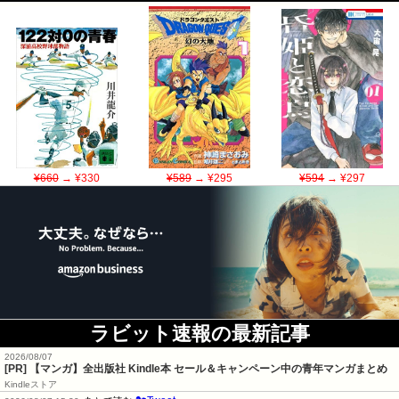
¥660
→ ¥330
¥589
→ ¥295
¥594
→ ¥297
ラビット速報の最新記事
2026/08/07
[PR] 【マンガ】全出版社 Kindle本 セール＆キャンペーン中の青年マンガまとめ
Kindleストア