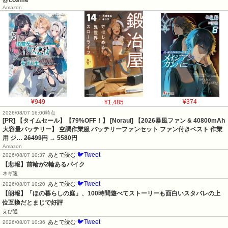
Amazon
¥949
¥1,485
¥374
2026/08/07 16:00時点
[PR] 【タイムセール】【79%OFF！】 [Noraui] 【2026暴風ファン & 40800mAh
大容量バッテリー】 空調作業服 バッテリーファンセット ファン付きベスト 作業
用 ジ…
26499円
→ 5580円
Amazon
🐦Tweet
あとで読む
2026/08/07 10:37
【悲報】前輪が2輪あるバイク
ネギ速
🐦Tweet
あとで読む
2026/08/07 10:20
【朗報】「ほの暮らしの庭」、100時間遊べてストーリーも面白いスタバレの上
位互換だとまじで好評
えび通
🐦Tweet
あとで読む
2026/08/07 10:36