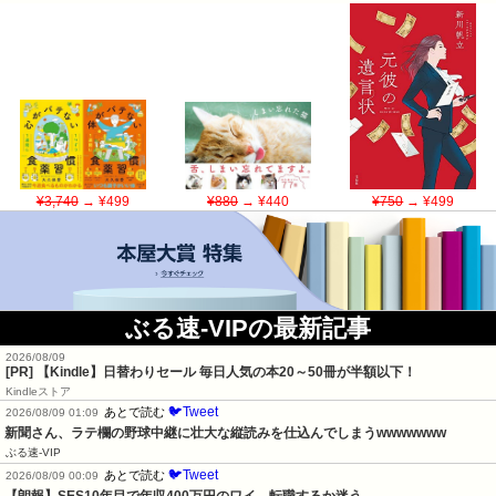
¥3,740
→ ¥499
¥880
→ ¥440
¥750
→ ¥499
ぶる速-VIPの最新記事
2026/08/09
[PR]
【Kindle】日替わりセール 毎日人気の本20～50冊が半額以下！
Kindleストア
🐦Tweet
あとで読む
2026/08/09 01:09
新聞さん、ラテ欄の野球中継に壮大な縦読みを仕込んでしまうwwwwwww
ぶる速-VIP
🐦Tweet
あとで読む
2026/08/09 00:09