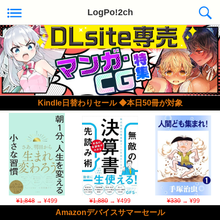
LogPo!2ch
Kindle日替わりセール ◆本日50冊が対象
¥1,848
→ ¥499
¥1,880
→ ¥499
¥330
→ ¥99
Amazonデバイスサマーセール