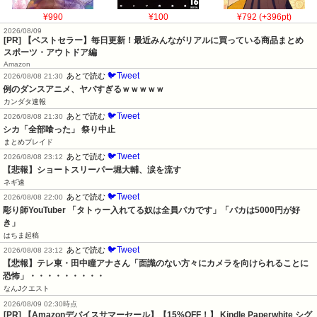
¥990
¥100
¥792 (+396pt)
2026/08/09
[PR] 【ベストセラー】毎日更新！最近みんながリアルに買っている商品まとめ
スポーツ・アウトドア編
Amazon
🐦Tweet
あとで読む
2026/08/08 21:30
例のダンスアニメ、ヤバすぎるｗｗｗｗｗ
カンダタ速報
🐦Tweet
あとで読む
2026/08/08 21:30
シカ「全部喰った」 祭り中止
まとめブレイド
🐦Tweet
あとで読む
2026/08/08 23:12
【悲報】ショートスリーパー堀大輔、涙を流す
ネギ速
🐦Tweet
あとで読む
2026/08/08 22:00
彫り師YouTuber 「タトゥー入れてる奴は全員バカです」「バカは5000円が好
き」
はちま起稿
🐦Tweet
あとで読む
2026/08/08 23:12
【悲報】テレ東・田中瞳アナさん「面識のない方々にカメラを向けられることに
恐怖」・・・・・・・・・
なんJクエスト
2026/08/09 02:30時点
[PR] 【Amazonデバイスサマーセール】【15%OFF！】 Kindle Paperwhite シグ