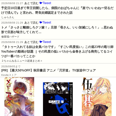
🐦Tweet
あとで読む
2026/08/08 21:27
予定日10日過ぎて帝王切開したら、病院のおばちゃんに『楽でいいわねー切るだ
けで済んで』と言われ、野良妊婦認定までされた話
しゅらさん
🐦Tweet
あとで読む
2026/08/08 21:29
トメ「さっさと離婚しろクソ嫁！」旦那「母さん、いい加減にしろ！」→思わぬ
形で旦那が味方してくれて…
修羅場ハザード
🐦Tweet
あとで読む
2026/08/08 21:29
「タトゥー入れてる奴は全員バカです」「すごい民度低い」この道23年の彫り師
YouTuberの動画が話題   |  その民度の低いバカから金巻き上げる商売してるコイ
ツが一番バカってことか
２ちゃんねるニュース超速まとめ＋
2026/09/05まで
[PR] 【最大50%OFF】秋田書店 アニメ「刃牙道」 TV放送中!フェア
Kindleストア