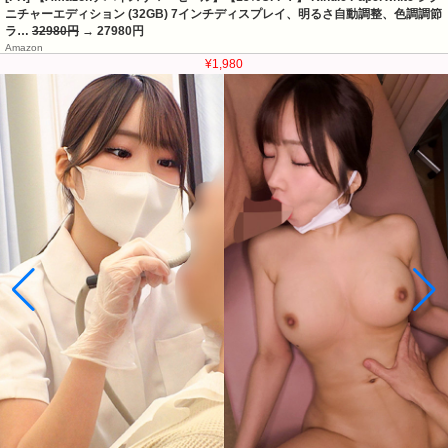
ニチャーエディション (32GB) 7インチディスプレイ、明るさ自動調整、色調調節
ラ…
32980円
→ 27980円
Amazon
¥1,480