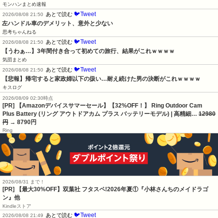
モンハンまとめ速報
🐦Tweet
あとで読む
2026/08/08 21:50
左ハンドル車のデメリット、意外と少ない
思考ちゃんねる
🐦Tweet
あとで読む
2026/08/08 21:50
【うわぁ…】3年間付き合って初めての旅行、結果がこれｗｗｗｗ
気団まとめ
🐦Tweet
あとで読む
2026/08/08 21:50
【悲報】帰宅すると家政婦以下の扱い…耐え続けた男の決断がこれｗｗｗｗ
キスログ
2026/08/09 02:30時点
[PR] 【Amazonデバイスサマーセール】【32%OFF！】 Ring Outdoor Cam
Plus Battery (リング アウトドアカム プラス バッテリーモデル) | 高精細…
12980
円
→ 8790円
Ring
2026/08/31 まで！
[PR] 【最大30%OFF】双葉社 フタスペ!2026年夏①『小林さんちのメイドラゴ
ン』他
Kindleストア
🐦Tweet
あとで読む
2026/08/08 21:49