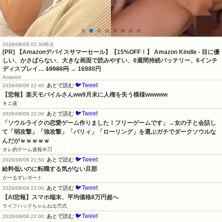
2026/08/09 02:30時点
[PR] 【Amazonデバイスサマーセール】【15%OFF！】 Amazon Kindle - 目に優
しい、かさばらない、大きな画面で読みやすい、6週間持続バッテリー、6インチ
ディスプレイ…
19980円
→ 16980円
Amazon
🐦Tweet
あとで読む
2026/08/08 22:40
【悲報】楽天モバイルさんww9月末に人権を失う模様wwwww
キニ速
🐦Tweet
あとで読む
2026/08/08 22:00
「ソウルライクの恋愛ゲーム作りました！フリーゲームです」→女の子と会話し
て「弱攻撃」「強攻撃」「パリィ」「ローリング」を選ぶガチでダークソウルな
んだがｗｗｗｗｗ
オレ的ゲーム速報＠刃
🐦Tweet
あとで読む
2026/08/08 21:50
給料低いのに転職する気がない旦那
がーるずレポート
🐦Tweet
あとで読む
2026/08/08 22:00
【AI悲報】スマホ端末、平均価格8万円超へ
ライフハックちゃんねる弐式
🐦Tweet
あとで読む
2026/08/08 22:00