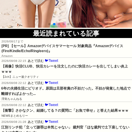
最近読まれている記事
2026/08/17まで
[PR]
【セール】Amazonデバイスサマーセール 対象商品『Amazonデバイス
(Fire/Kindle/Echo/Ring/eero)』
Amazon
🐦Tweet
あとで読む
2026/08/08 22:15
【画像】快活CLUB、快活カレーを注文したのに快活カレーを出してしまい炎上
ｗｗｗ
【2ch】ニュー速クオリティ
🐦Tweet
あとで読む
2026/08/08 22:12
6年の夫婦生活にピリオド。原因は旦那有責の不妊だった。不妊が発覚した地点で
離婚すればよかった...
浮気ちゃんねる
🐦Tweet
あとで読む
2026/08/08 22:12
【衝撃】さかなクン、結婚してる？の質問に「お魚で幸せ」と答えた結果ｗｗｗ
NEWSまとめもりー
🐦Tweet
あとで読む
2026/08/08 21:28
江別リンチ犯「立って謝罪は本気じゃない」 裁判官「ほな裁判で土下座してない