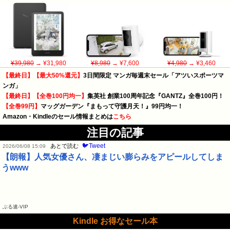
¥39,980
→ ¥31,980
¥8,980
→ ¥7,600
¥4,980
→ ¥3,460
【最終日】【最大50%還元】
3日間限定 マンガ毎週末セール「アツいスポーツマ
ンガ」
【最終日】【全巻100円均一】
集英社 創業100周年記念『GANTZ』全巻100円！
【全巻99円】
マッグガーデン『まもって守護月天！』99円均一！
Amazon・Kindleのセール情報まとめは
こちら
注目の記事
🐦Tweet
あとで読む
2026/06/08 15:09
【朗報】人気女優さん、凄まじい膨らみをアピールしてしま
うwww
ぶる速-VIP
Kindle お得なセール本