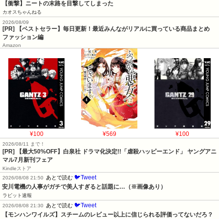
【衝撃】ニートの末路を目撃してしまった
カオスちゃんねる
2026/08/09
[PR] 【ベストセラー】毎日更新！最近みんながリアルに買っている商品まとめ
ファッション編
Amazon
¥100
¥569
¥100
2026/08/11 まで！
[PR] 【最大50%OFF】白泉社 ドラマ化決定!!「虐殺ハッピーエンド」 ヤングアニ
マル7月新刊フェア
Kindleストア
🐦Tweet
あとで読む
2026/08/08 21:50
安川電機の人事がガチで美人すぎると話題に…（※画像あり）
ラビット速報
🐦Tweet
あとで読む
2026/08/08 21:30
【モンハンワイルズ】スチームのレビュー以上に信じられる評価ってないだろ？