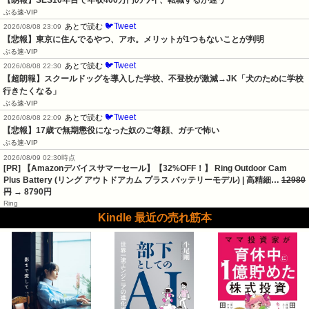
【朗報】SES10年目で年収400万円のワイ、転職するか迷う
ぶる速-VIP
🐦Tweet
あとで読む
2026/08/08 23:09
【悲報】東京に住んでるやつ、アホ。メリットが1つもないことが判明
ぶる速-VIP
🐦Tweet
あとで読む
2026/08/08 22:30
【超朗報】スクールドッグを導入した学校、不登校が激減→JK「犬のために学校
行きたくなる」
ぶる速-VIP
🐦Tweet
あとで読む
2026/08/08 22:09
【悲報】17歳で無期懲役になった奴のご尊顔、ガチで怖い
ぶる速-VIP
2026/08/09 02:30時点
[PR] 【Amazonデバイスサマーセール】【32%OFF！】 Ring Outdoor Cam
Plus Battery (リング アウトドアカム プラス バッテリーモデル) | 高精細…
12980
円
→ 8790円
Ring
Kindle 最近の売れ筋本