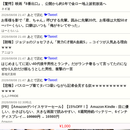
【驚愕】映画『8番出口』、公開から約1年で金ロー地上波初放送へ
ネギ速
🐦Tweet
あとで読む
2026/08/08 21:47
お客様を影で「君、ちゃん」呼びする先輩。因みに先輩20代、お客様は大抵50オ
ーバーくらい。口癖はいつも「俺がキレてやった」
はーとらいふ
🐦Tweet
あとで読む
2026/08/08 21:48
【朗報】ジョジョのジョセフさん「努力C才能A血統S」←コイツが人気ある理由
ｗｗｗ
アニはつ
🐦Tweet
あとで読む
2026/08/08 21:47
はじめましてに近い40代後半男性とランチ。だがランチ奢るって言ってたのにな
ぜか1人分だけ頼もうとした男性、衝撃の一言
基地沢直樹
🐦Tweet
あとで読む
2026/08/08 21:47
【悲報】バスローブ着てタバコ吸いながら記者会見する奴ｗｗｗｗｗｗｗｗｗｗ
ｗｗｗｗ
なんJ PRIDE
2026/08/09 02:30時点
[PR] 【Amazonデバイスサマーセール】【15%OFF！】 Amazon Kindle - 目に優
しい、かさばらない、大きな画面で読みやすい、6週間持続バッテリー、6インチ
ディスプレイ…
19980円
→ 16980円
Amazon
¥1,280