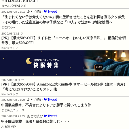
キミは本気じゃないな」
ガールズVIPまとめ
🐦Tweet
あとで読む
2026/08/08 22:13
「生まれてない子は覚えてないw」妻に堕胎させたことを忘れ開き直るクソ叔父
→その場にいた流産直後の嫁や子供など『10人』が泣き叫ぶ地獄絵図へ
まなにゅ～
2026/08/13まで
[PR] 【最大50%OFF】リイド社 『ニーハオ、おいしい東京日和。』 配信記念!日
常系、最大50%OFF!
Kindleストア
2026/08/20 まで！
[PR]
【最大65%OFF】Amazon公式 Kindle本 サマーセール第2弾（趣味・実用）
『考えてはいけないことリスト』他
Kindleストア
🐦Tweet
あとで読む
2026/08/08 21:26
中国製自動車、不具合によりドアが勝手に開いてしまう件
まとめたニュース
🐦Tweet
あとで読む
2026/08/08 21:27
甲子園出場校　猛暑と資金難に苦しむ・・・
ぶる速-VIP