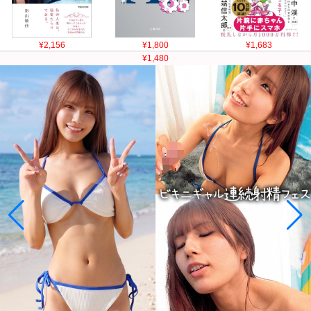
¥2,156
¥1,800
¥1,683
¥1,780