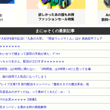
まにゅそくの最新記事
ラマ大好評&新刊記念!『九条の大罪』 『闇金ウシジマくん』ほか 真鍋昌平フェア
ｗｗｗｗｗｗｗ
いせつで捕まって謝罪の手紙が来た」ﾊﾟｼｬｯ
っちゃり女さん、配信がヱ口すぎｗｗｗｗｗｗｗ
間弱」は1時間に満たない、「1時間強」は1時間＋αだと思ってる😭
、娘の採用で人気店になってしまう
 ブレイブ文庫7月 新刊配信キャンペーン『魔術オタクの魔法革命』他
兵器並みのボディだね」って褒めてくれた(´；ω；｀)
マのお尻ｗｗｗｗｗ【画像】
念オッパイ』を褒める時の模範解答