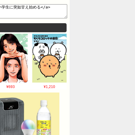
¥693
¥1,210