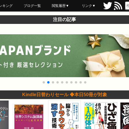
ンキング
ブログ一覧
閲覧履歴▼
リンク▼
ブックマーク
最近読んだ
あとで読む
ネットスーパー
飲食店舗用品
セール情報
注目の記事
Kindle日替わりセール ◆本日50冊が対象