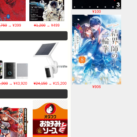
¥100
,760
→ ¥399
¥1,200
→ ¥499
,900
→ ¥43,920
¥24,150
→ ¥15,200
¥906