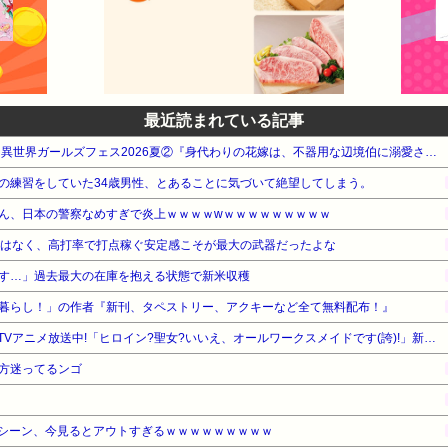
最近読まれている記事
【最大70%OFF】KADOKAWA 異世界ガールズフェス2026夏②『身代わりの花嫁は、不器用な辺境伯に溺愛される』他
の練習をしていた34歳男性、とあることに気づいて絶望してしまう。
ん、日本の警察なめすぎで炎上ｗｗｗｗwｗｗｗｗｗｗｗｗｗ
ではなく、高打率で打点稼ぐ安定感こそが最大の武器だったよな
す…」過去最大の在庫を抱える状態で新米収穫
暮らし！」の作者『新刊、タペストリー、アクキーなど全て無料配布！』
【最大50%OFF】TOブックス TVアニメ放送中!「ヒロイン?聖女?いいえ、オールワークスメイドです(誇)!」新刊配信フェア
方迷ってるンゴ
シーン、今見るとアウトすぎるｗｗｗｗｗｗｗｗｗ