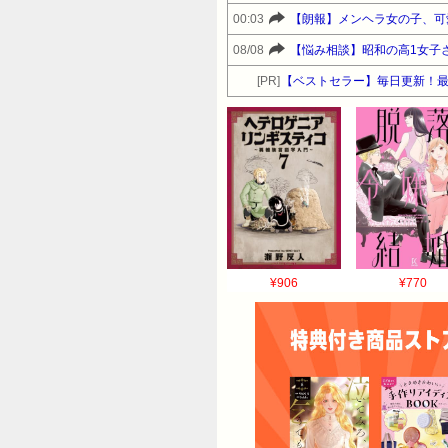
00:03
【朗報】メンヘラ女の子、可
08/08
【悩み相談】昭和の高1女子
[PR]
【ベストセラー】毎日更新！
¥906
¥770