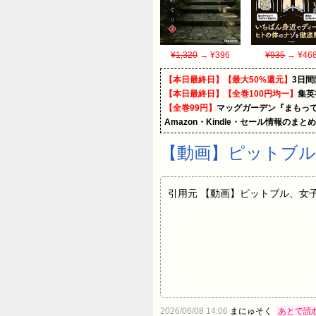
¥1,320
→ ¥396
¥935
→ ¥46
【本日最終日】【最大50%還元】
3日間
【本日最終日】【全巻100円均一】
集英
【全巻99円】
マッグガーデン『まもって
Amazon・Kindle・セール情報のまと
【動画】ピットブル
引用元 【動画】ピットブル、女子
2026/06/08 14:06
まにゅそく
あとで読