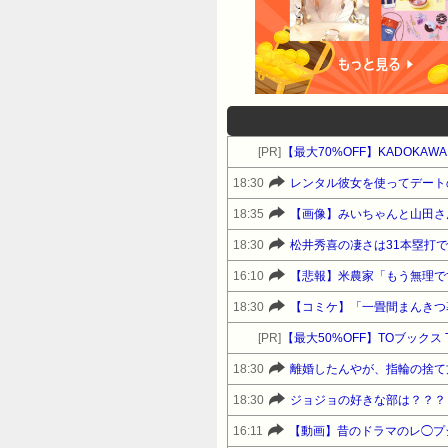
[PR]
18:30
レンタル彼女を使ってデート
18:35
【画像】みいちゃんと山田さ
18:30
松井秀喜の凄さは31本塁打
16:10
【悲報】米農家「もう無理で
18:30
【コミケ】「一畳間まんきつ
[PR]
18:30
離婚したんやが、指輪の捨て
18:30
ジョジョの好きな部は？？？
16:11
【動画】昔のドラマのレ◯プ