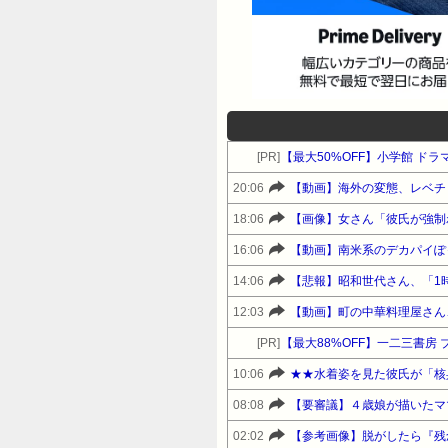
[PR]
【最大50%OFF】小学館 ド
20:06
【動画】海外の変態、レベチ
18:06
【画像】女さん「彼氏が強制わ
16:06
【動画】南米系のデカパイぽ
14:06
【悲報】昭和世代さん、「1時
12:03
【動画】町の中華料理屋さん
[PR]
【最大88%OFF】一二三書房
10:06
★★水着姿を見た彼氏が「核
08:08
【要審議】４歳娘が描いたマ
02:02
【参考画像】脱がしたら『残