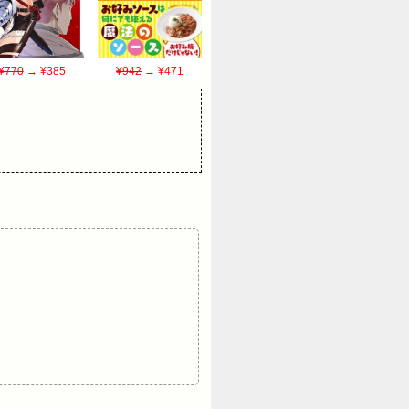
¥770
→ ¥385
¥942
→ ¥471