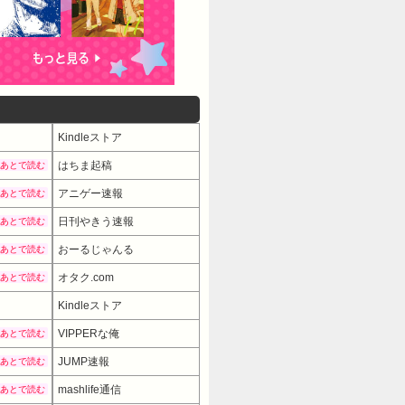
Kindleストア
はちま起稿
あとで読む
アニゲー速報
あとで読む
日刊やきう速報
あとで読む
おーるじゃんる
あとで読む
オタク.com
あとで読む
Kindleストア
VIPPERな俺
あとで読む
JUMP速報
あとで読む
mashlife通信
あとで読む