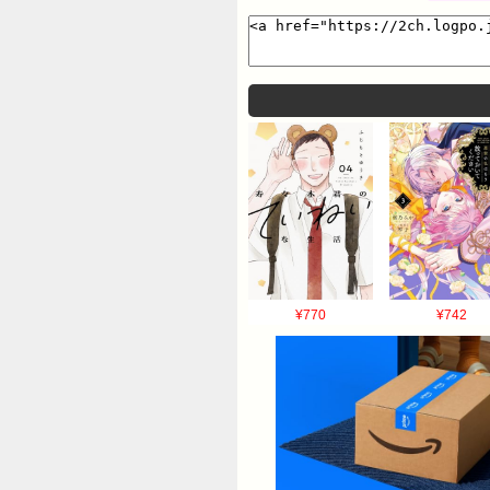
¥770
¥742