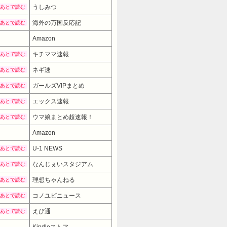
うしみつ
あとで読む
海外の万国反応記
あとで読む
Amazon
キチママ速報
あとで読む
ネギ速
あとで読む
ガールズVIPまとめ
あとで読む
エックス速報
あとで読む
ウマ娘まとめ超速報！
あとで読む
Amazon
U-1 NEWS
あとで読む
なんじぇいスタジアム
あとで読む
理想ちゃんねる
あとで読む
コノユビニュース
あとで読む
えび通
あとで読む
Kindleストア