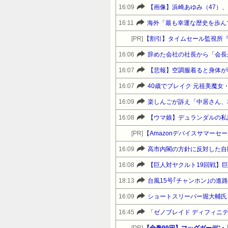
16:09
【画像】浜崎あゆみ（47）
16:11
海外「最も幸運な歴史を歩ん
[PR]
【割引】タイムセール監視所
16:06
16:07
【悲報】空調服着ると身体が
16:07
40歳でブレイク 元祖美魔
16:09
楽しんごが訴え「中居さん、
16:08
【ウマ娘】デュランダルの私
[PR]
16:09
高市内閣の方針に反対した自
16:08
18:13
台風15号｢チャンホン｣の進
16:09
ショートスリーパー堀大輔氏
16:45
「ゼノブレイド ディフィニティブエデ
[PR]
【全巻99円】マッグガーデン