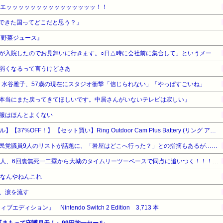
、エッッッッッッッッッッッッッッッ！！
できた国ってどこだと思う？」
『野菜ジュース』
辞めた会社の社長から「会長が入院したのでお見舞いに行きます。○日△時に会社前に集合して」というメールが来た。辞めた人間が行くわけないだろ→無視してたら、社長からさらに…
弱くなるって言うけどさあ
女・水谷雅子、57歳の現在にスタジオ衝撃「信じられない」「やっぱすごいね」
本当にまた戻ってきてほしいです。中居さんがいないテレビは寂しい」
服はほんとよくない
【Amazonデバイスサマーセール】【37%OFF！】 【セット買い】Ring Outdoor Cam Plus Battery (リング アウトドアカム プラス バッテリーモデル) - ホワイト + ソーラーパネル + ポールマウント | Ring Homeプラン30日間無料体験
民党議員9人のリストが話題に、「岩屋はどこへ行った？」との指摘もあるが……
【巨人対ヤクルト19回戦】巨人、6回裏無死一二塁から大城のタイムリーツーベースで同点に追いつく！！！！！！！！！！！
路なんやねんこれ
、涙を流す
ィション」 Nintendo Switch 2 Edition 3,713 本
『まもって守護月天！』99円均一セール