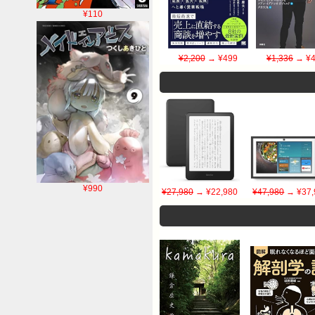
¥110
¥2,200
→ ¥499
¥1,336
→ ¥4
¥990
¥27,980
→ ¥22,980
¥47,980
→ ¥37,