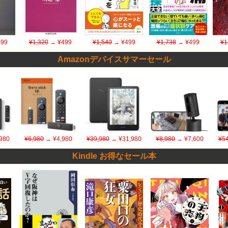
99
¥1,320
→ ¥499
¥1,540
→ ¥499
¥1,738
→ ¥499
¥1
Amazonデバイスサマーセール
980
¥6,980
→ ¥4,980
¥39,980
→ ¥31,980
¥8,980
→ ¥7,600
¥54
Kindle お得なセール本