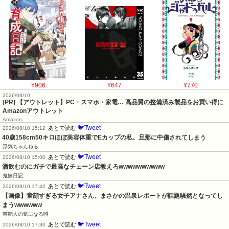
¥906
¥647
¥770
2026/08/10
[PR] 【アウトレット】PC・スマホ・家電… 高品質の整備済み製品をお買い得に
Amazonアウトレット
Amazon
🐦Tweet
あとで読む
2026/08/10 15:12
40歳158cm50キロほぼ美容体重でEカップの私。旦那に中傷されてしまう
浮気ちゃんねる
🐦Tweet
あとで読む
2026/08/10 15:00
酒飲むのにガチで最高なチェーン店教えろwwwwwwwwww
鬼嫁日記
🐦Tweet
あとで読む
2026/08/10 17:40
【画像】童顔すぎる女子アナさん、まさかの温泉レポートが話題騒然となってし
まうwwwwww
芸能人の気になる噂
🐦Tweet
あとで読む
2026/08/10 17:30