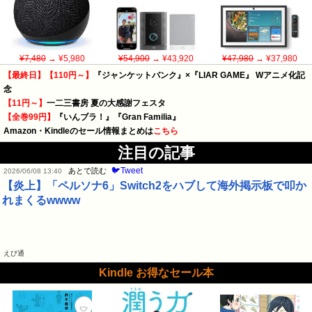
¥7,480
→ ¥5,980
¥54,900
→ ¥43,920
¥47,980
→ ¥37,980
【最終日】【110円～】
『ジャンケットバンク』×『LIAR GAME』 Wアニメ化記
念
【11円～】
一二三書房 夏の大感謝フェスタ
【全巻99円】
『いんブラ！』『Gran Familia』
Amazon・Kindleのセール情報まとめは
こちら
注目の記事
🐦Tweet
あとで読む
2026/06/08 13:40
【炎上】「ペルソナ6」Switch2をハブして海外掲示板で叩か
れまくるwwww
えび通
Kindle お得なセール本