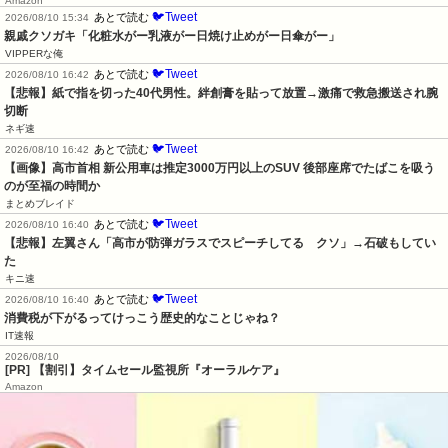
Amazon
🐦Tweet
あとで読む
2026/08/10 15:34
親戚クソガキ「化粧水がー乳液がー日焼け止めがー日傘がー」
VIPPERな俺
🐦Tweet
あとで読む
2026/08/10 16:42
【悲報】紙で指を切った40代男性。絆創膏を貼って放置→激痛で救急搬送され腕
切断
ネギ速
🐦Tweet
あとで読む
2026/08/10 16:42
【画像】高市首相 新公用車は推定3000万円以上のSUV 後部座席でたばこを吸う
のが至福の時間か
まとめブレイド
🐦Tweet
あとで読む
2026/08/10 16:40
【悲報】左翼さん「高市が防弾ガラスでスピーチしてる　クソ」→石破もしてい
た
キニ速
🐦Tweet
あとで読む
2026/08/10 16:40
消費税が下がるってけっこう歴史的なことじゃね？
IT速報
2026/08/10
[PR] 【割引】タイムセール監視所『オーラルケア』
Amazon