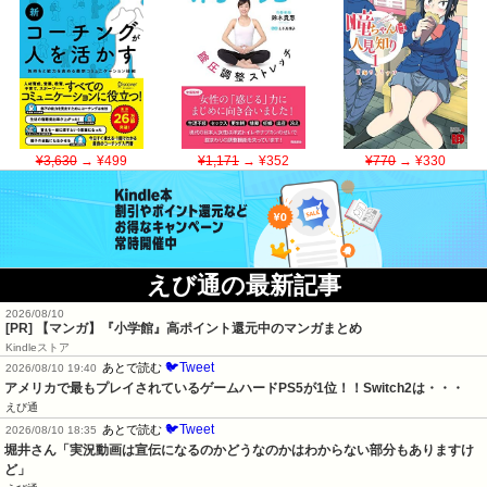
¥3,630
→ ¥499
¥1,171
→ ¥352
¥770
→ ¥330
えび通の最新記事
2026/08/10
[PR] 【マンガ】『小学館』高ポイント還元中のマンガまとめ
Kindleストア
🐦Tweet
あとで読む
2026/08/10 19:40
アメリカで最もプレイされているゲームハードPS5が1位！！Switch2は・・・
えび通
🐦Tweet
あとで読む
2026/08/10 18:35
堀井さん「実況動画は宣伝になるのかどうなのかはわからない部分もありますけ
ど」