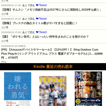
えび通
🐦Tweet
あとで読む
2026/08/10 17:40
【悲報】サムスン「メモリ供給不足は2027年にさらに深刻化し2028年も続く」
えび通
🐦Tweet
あとで読む
2026/08/10 16:45
【朗報】プレステの独占タイトル数がヤバすぎると話題に！
えび通
🐦Tweet
あとで読む
2026/08/10 15:50
【謎】「ポケモン世代」とはいったい何年生まれのことを指すのか？
えび通
2026/08/10 20:30時点
[PR] 【Amazonデバイスサマーセール】【32%OFF！】 Ring Outdoor Cam
Plus Plug-In (リング アウトドアカム プラス 電源アダプターモデル) | 2…
12980
円
→ 8790円
Ring
Kindle 最近の売れ筋本