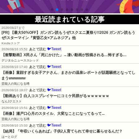
最近読まれている記事
2026/08/27まで
[PR]
【最大50%OFF】ガンガン読もうぜ!スクエニ夏祭り!!2026 ガンガン読もう
ぜ!スターマイン『黄昏乙女×アムネジア』他
Kindleストア
🐦Tweet
あとで読む
2026/08/10 15:52
【衝撃動画】X民さん「死にかけた」→凄い動画が投稿される…怖すぎる…
デジタルニューススレッド
🐦Tweet
あとで読む
2026/08/10 17:40
【画像】童顔すぎる女子アナさん、まさかの温泉レポートが話題騒然となってし
まうwwwwww
芸能人の気になる噂
🐦Tweet
あとで読む
2026/08/10 19:07
【動画あり】白人コスプレイヤーにコミケ民群がるｗｗｗｗｗｗ
なんJクエスト
🐦Tweet
あとで読む
2026/08/10 15:51
【画像】瀬戸口心月のスタイル、大変なことになってるって...
芸能人の気になる噂
🐦Tweet
あとで読む
2026/08/10 15:33
【結局】「年収いくらあれば」子供2人育てられて幸せに暮らせるんだ？
はーとログ