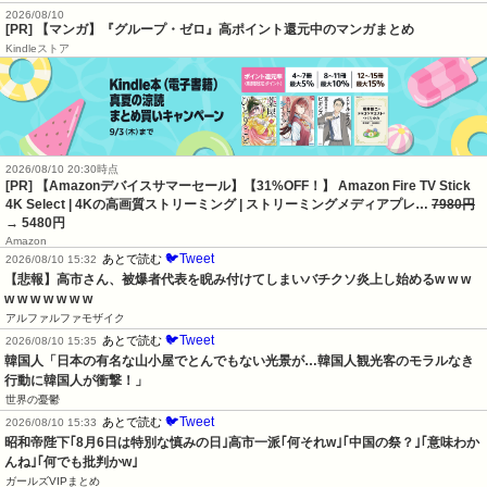
2026/08/10
[PR] 【マンガ】『グループ・ゼロ』高ポイント還元中のマンガまとめ
Kindleストア
2026/08/10 20:30時点
[PR] 【Amazonデバイスサマーセール】【31%OFF！】 Amazon Fire TV Stick
4K Select | 4Kの高画質ストリーミング | ストリーミングメディアプレ…
7980円
→ 5480円
Amazon
🐦Tweet
あとで読む
2026/08/10 15:32
【悲報】高市さん、被爆者代表を睨み付けてしまいバチクソ炎上し始めるw w w 
w w w w w w w
アルファルファモザイク
🐦Tweet
あとで読む
2026/08/10 15:35
韓国人「日本の有名な山小屋でとんでもない光景が…韓国人観光客のモラルなき
行動に韓国人が衝撃！」
世界の憂鬱
🐦Tweet
あとで読む
2026/08/10 15:33
昭和帝陛下｢8月6日は特別な慎みの日｣高市一派｢何それw｣｢中国の祭？｣｢意味わか
んね｣｢何でも批判かw｣
ガールズVIPまとめ