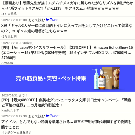
【動画あり】朝凪先生が描くムチムチメスガキに煽られながらリズムを刻む“わか
らせ”系フィットネスACT『がんばれ！チアリズム』登場ｗｗｗｗｗｗｗ
はちま起稿
🐦Tweet
あとで読む
2026/08/10 15:00
X民「ギャル2人が一緒に多目的トイレに入って用を足してたけどこれって普通な
の？」⇒ ギャル達の返答がこちらｗｗｗ
はちま起稿
2026/08/10 20:30時点
[PR] 【Amazonデバイスサマーセール】【21%OFF！】 Amazon Echo Show 15
(エコーショー15) 第2世代 (2024年発売) - 15.6インチ フルHDスマ…
47980円
→
37980円
Amazon
2026/08/31 まで！
[PR]
【最大40%OFF】集英社ダッシュエックス文庫 川口士キャンペーン 『戦狼
と軍姫の征戦』二カ月連続刊行記念！
Kindleストア
🐦Tweet
あとで読む
2026/08/10 19:30
アイドル、とんでもない秘密を暴露される→運営の声明が前代未聞すぎて物議を
醸すことに
オレ的ゲーム速報＠刃