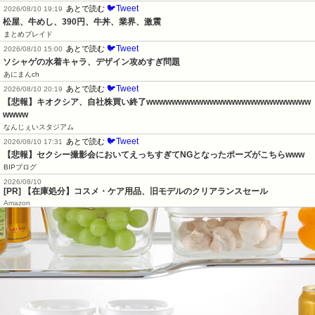
🐦Tweet
あとで読む
2026/08/10 19:19
松屋、牛めし、390円、牛丼、業界、激震
まとめブレイド
🐦Tweet
あとで読む
2026/08/10 15:00
ソシャゲの水着キャラ、デザイン攻めすぎ問題
あにまんch
🐦Tweet
あとで読む
2026/08/10 20:19
【悲報】キオクシア、自社株買い終了wwwwwwwwwwwwwwwwwwwwwwwwww
wwww
なんじぇいスタジアム
🐦Tweet
あとで読む
2026/08/10 17:31
【悲報】セクシー撮影会においてえっちすぎてNGとなったポーズがこちらwww
BIPブログ
2026/08/10
[PR] 【在庫処分】コスメ・ケア用品、旧モデルのクリアランスセール
Amazon