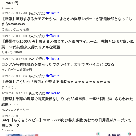
→ 5480円
Amazon
🐦Tweet
あとで読む
2026/08/10 17:40
【画像】童顔すぎる女子アナさん、まさかの温泉レポートが話題騒然となってし
まうwwwwww
芸能人の気になる噂
🐦Tweet
あとで読む
2026/08/10 15:00
【世帯年収1000万円】買えると信じていた都内マイホーム、理想とはほど遠い現
実　30代共働き夫婦のリアルな葛藤
みそパンNEWS
🐦Tweet
あとで読む
2026/08/10 15:00
ロシアから兵糧攻めを食らったウクライナ、ガチでヤバイことになる
オレ的ゲーム速報＠刃
🐦Tweet
あとで読む
2026/08/10 16:06
【画像】こういう『横乳』が見える服装ｗｗｗｗｗｗｗｗｗｗｗｗ
まにゅそく
🐦Tweet
あとで読む
2026/08/10 15:12
【衝撃】千葉の海岸で写真撮影をしていた38歳男性、一瞬の隙に波にさらわれた
結果・・・
NEWSまとめもりー
2026/08/10
[PR] 【らくらくベビー】ママ・パパ向け特典多数 おむつや日用品がクーポンで
毎日おトク
Amazon