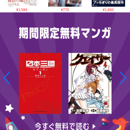
¥1,584
¥770
¥1,693