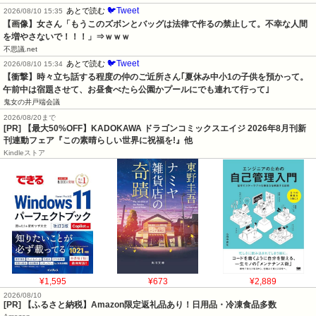
🐦Tweet
あとで読む
2026/08/10 15:35
【画像】女さん「もうこのズボンとバッグは法律で作るの禁止して。不幸な人間
を増やさないで！！！」⇒ｗｗｗ
不思議.net
🐦Tweet
あとで読む
2026/08/10 15:34
【衝撃】時々立ち話する程度の仲のご近所さん｢夏休み中小1の子供を預かって。
午前中は宿題させて、お昼食べたら公園かプールにでも連れて行って｣
鬼女の井戸端会議
2026/08/20まで
[PR] 【最大50%OFF】KADOKAWA ドラゴンコミックスエイジ 2026年8月刊新
刊連動フェア『この素晴らしい世界に祝福を!』他
Kindleストア
¥1,595
¥673
¥2,889
2026/08/10
[PR] 【ふるさと納税】Amazon限定返礼品あり！日用品・冷凍食品多数