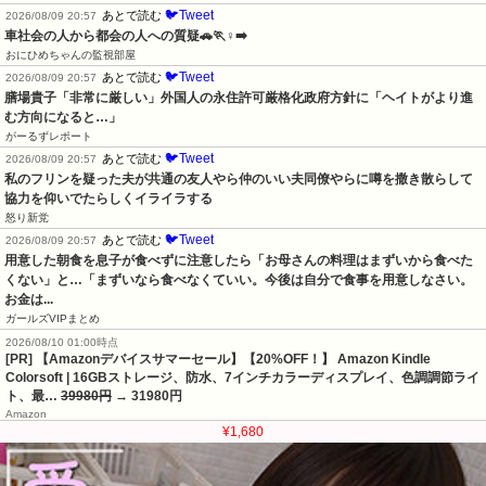
🐦Tweet
あとで読む
2026/08/09 20:57
車社会の人から都会の人への質疑🚗🏃♀️➡️
おにひめちゃんの監視部屋
🐦Tweet
あとで読む
2026/08/09 20:57
膳場貴子「非常に厳しい」外国人の永住許可厳格化政府方針に「ヘイトがより進
む方向になると…」
がーるずレポート
🐦Tweet
あとで読む
2026/08/09 20:57
私のフリンを疑った夫が共通の友人やら仲のいい夫同僚やらに噂を撒き散らして
協力を仰いでたらしくイライラする
怒り新党
🐦Tweet
あとで読む
2026/08/09 20:57
用意した朝食を息子が食べずに注意したら「お母さんの料理はまずいから食べた
くない」と…「まずいなら食べなくていい。今後は自分で食事を用意しなさい。
お金は...
ガールズVIPまとめ
2026/08/10 01:00時点
[PR] 【Amazonデバイスサマーセール】【20%OFF！】 Amazon Kindle
Colorsoft | 16GBストレージ、防水、7インチカラーディスプレイ、色調調節ライ
ト、最…
39980円
→ 31980円
Amazon
¥1,680