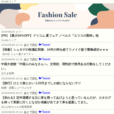
Kindleストア
2026/08/25 まで！
[PR]
【最大50%OFF】ドリコム 夏フェア ノベルス『エリスの聖杯』他
Kindleストア
🐦Tweet
あとで読む
2026/08/09 22:15
【画像】シュタゲの牧瀬紅莉栖、16年の時を経てリメイク版で豊胸成功ｗｗｗ
【2ch】ニュー速クオリティ
🐦Tweet
あとで読む
2026/08/09 21:25
中国大使館「中国人のみなさんへ。文明的、理性的で秩序ある行動をしてくださ
い」
はちま起稿
🐦Tweet
あとで読む
2026/08/09 20:40
【旅行】ひとり旅とかいう20代までしか絵にならないヤツ
結婚・恋愛ニュースぷらす
🐦Tweet
あとで読む
2026/08/09 20:57
【呆れる】定年退職する父に車を買ってあげようと思っているんだが、カタログ
を持って実家に行くとなぜか弟嫁が出てきて車を提案してきた。
おにひめちゃんの監視部屋
🐦Tweet
あとで読む
2026/08/09 20:54