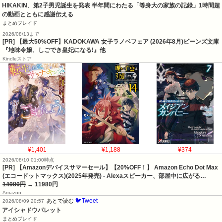
HIKAKIN、第2子男児誕生を発表 半年間にわたる「等身大の家族の記録」1時間超
の動画とともに感謝伝える
まとめブレイド
2026/08/13まで
[PR] 【最大50%OFF】KADOKAWA 女子ラノベフェア (2026年8月)ビーンズ文庫
『地味令嬢、しごでき皇妃になる!』他
Kindleストア
¥1,401
¥1,188
¥374
2026/08/10 01:00時点
[PR] 【Amazonデバイスサマーセール】【20%OFF！】 Amazon Echo Dot Max
(エコードットマックス)(2025年発売) - Alexaスピーカー、部屋中に広がる…
14980円
→ 11980円
Amazon
🐦Tweet
あとで読む
2026/08/09 20:57
アイシャドウパレット
まとめブレイド