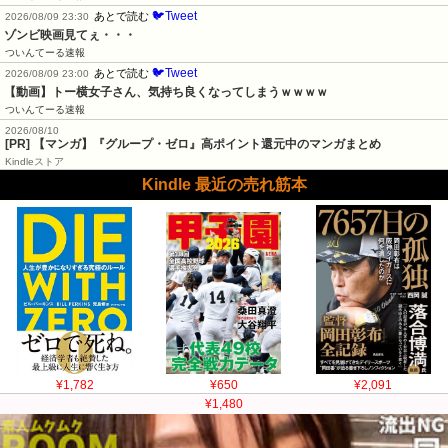
🐦Tweet
あとで読む
2026/08/09 23:30
ゾンビ映画見てぇ・・・
ついんてーる速報
🐦Tweet
あとで読む
2026/08/09 23:00
【動画】トー横女子さん、気持ち良くなってしまうｗｗｗｗ
ついんてーる速報
2026/08/10
[PR] 【マンガ】『グループ・ゼロ』高ポイント還元中のマンガまとめ
Kindleストア
Kindle 最近の売れ筋本
¥1,782
¥650
¥2,091
¥1,480