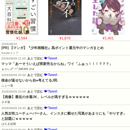
¥1,584
¥1,870
¥1,401
2026/08/10
[PR] 【マンガ】『少年画報社』高ポイント還元中のマンガまとめ
Kindleストア
🐦Tweet
あとで読む
2026/08/09 21:00
マッマ「あーそういえば実家売るからね」ワイ「ふぁっ！！！？？？」
ぁゃιぃ(*ﾟーﾟ)NEWS 2nd
🐦Tweet
あとで読む
2026/08/09 20:39
借金が返せないから自●考えてるJ民
ふぇー速
🐦Tweet
あとで読む
2026/08/09 20:06
【画像】最近の水着JK、レベルが高すぎるｗｗｗｗｗｗ
ネギ速
🐦Tweet
あとで読む
2026/08/09 20:40
人気女性ユーチューバーさん、インスタに載せた写真があまりにも「やりすぎ」
と話題にｗｗｗｗｗ
はちま起稿
🐦Tweet
あとで読む
2026/08/10 00:00