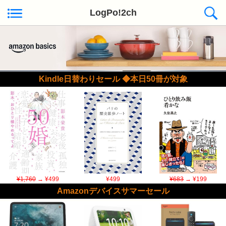
LogPo!2ch
Kindle日替わりセール ◆本日50冊が対象
¥1,760
→ ¥499
¥499
¥683
→ ¥199
Amazonデバイスサマーセール