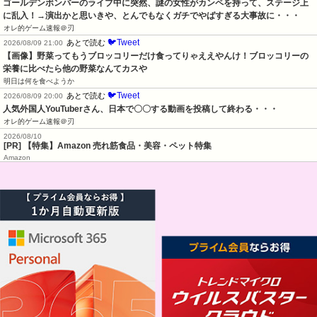
ゴールデンボンバーのライブ中に突然、謎の女性がカンペを持って、ステージ上
に乱入！→演出かと思いきや、とんでもなくガチでやばすぎる大事故に・・・
オレ的ゲーム速報＠刃
🐦Tweet
あとで読む
2026/08/09 21:00
【画像】野菜ってもうブロッコリーだけ食ってりゃええやんけ！ブロッコリーの
栄養に比べたら他の野菜なんてカスや
明日は何を食べようか
🐦Tweet
あとで読む
2026/08/09 20:00
人気外国人YouTuberさん、日本で〇〇する動画を投稿して終わる・・・
オレ的ゲーム速報＠刃
2026/08/10
[PR] 【特集】Amazon 売れ筋食品・美容・ペット特集
Amazon