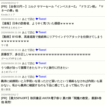
2026/08/20まで
[PR]
【全巻33円～】コルク サマーセール『インベスターZ』『ドラゴン桜』『マ
ネーの拳』他
Kindleストア
🐦Tweet
あとで読む
2026/08/09 21:12
【速報】日本の防衛省、ようやく気づいた模様ｗｗｗｗｗ
NEWSまとめもりー
🐦Tweet
あとで読む
2026/08/09 21:38
【動画】BYD車、高速道路で後続車にリアウインドウアタックを仕掛けてしまう
ｗｗｗｗｗｗｗｗｗｗ
サイ速
🐦Tweet
あとで読む
2026/08/09 20:39
原爆投下、多分正しいw w w w w w w w w w w w w w w w w w w w w w
ガールズVIPまとめ
🐦Tweet
あとで読む
2026/08/09 20:39
うつ病が治って復職できたらマッマと旅行に行きたい
まとめブレイド
🐦Tweet
あとで読む
2026/08/09 20:39
義弟に結婚祝いと入学祝いを送ったけど届いたという連絡もなければ内祝いも届
かない。私から義弟に確認するのも下品に感じてしまって悩んでいます
怒り新党
2026/08/19まで
[PR] 【最大50%OFF】秋田書店 AKITA電子祭り 夏の陣「閻魔の教室」 最新6巻
他 発売!