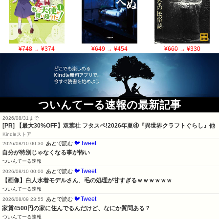
¥748
→ ¥374
¥649
→ ¥454
¥660
→ ¥330
ついんてーる速報の最新記事
2026/08/31まで
[PR] 【最大30%OFF】双葉社 フタスペ!2026年夏④『異世界クラフトぐらし』他
Kindleストア
🐦Tweet
あとで読む
2026/08/10 00:30
自分が特別じゃなくなる事が怖い
ついんてーる速報
🐦Tweet
あとで読む
2026/08/10 00:00
【画像】白人水着モデルさん、毛の処理が甘すぎるｗｗｗｗｗｗ
ついんてーる速報
🐦Tweet
あとで読む
2026/08/09 23:55
家賃4500円の家に住んでるんだけど、なにか質問ある？
ついんてーる速報