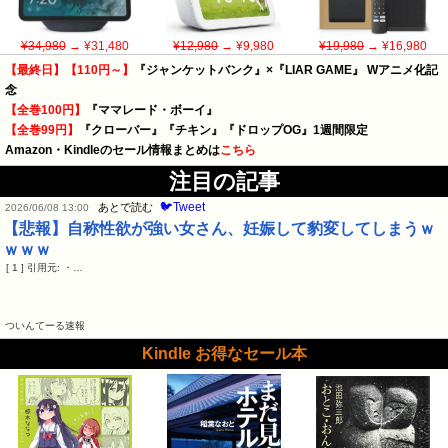
¥34,980
→ ¥31,480
¥12,980
→ ¥9,980
¥19,980
→ ¥16,980
【最終日】【110円～】
『ジャンケットバンク』×『LIAR GAME』 Wアニメ化記
念
【全巻100円】
『ママレード・ボーイ』
【全巻99円】
『クローバー』『チキン』『ドロップOG』1週間限定
Amazon・Kindleのセール情報まとめは
こちら
注目の記事
🐦Tweet
あとで読む
2026/06/08 13:00
【悲報】自称性欲が強い女さん、妊娠して豹変してしまうｗ
ｗｗｗ
[ 1 ] 引用元: ・…
ついんてーる速報
Kindle お得なセール本