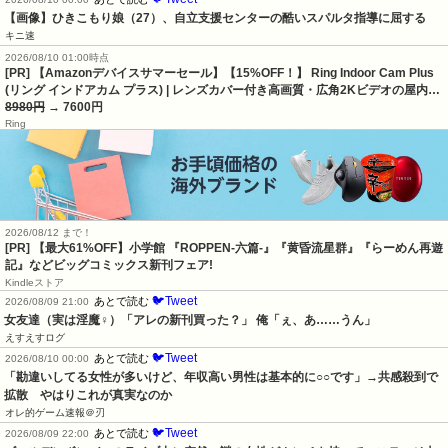
【画像】ひきこもり娘（27）、自立支援センターの酷いスパルタ指導に屈する
キニ速
2026/08/10 01:00時点
[PR] 【Amazonデバイスサマーセール】【15%OFF！】 Ring Indoor Cam Plus
(リング インドアカム プラス) | レンズカバー付き高画質・広角2Kビデオの屋内…
8980円
→ 7600円
Ring
2026/08/12 まで！
[PR] 【最大61%OFF】小学館 『ROPPEN-六篇-』『黄昏流星群』『らーめん再遊
記』などビッグコミックス新刊フェア!
Kindleストア
🐦Tweet
あとで読む
2026/08/09 21:00
女友達（実は淫魔♀）「アレの新刊買った？」 俺「ぇ、あ……うん」
えすえすログ
🐦Tweet
あとで読む
2026/08/10 00:00
「勘違いしてる女性が多いけど、年収高い男性は基本的に○○です」→共感殺到で
拡散　やはりこれが真実なのか
オレ的ゲーム速報＠刃
🐦Tweet
あとで読む
2026/08/09 22:00