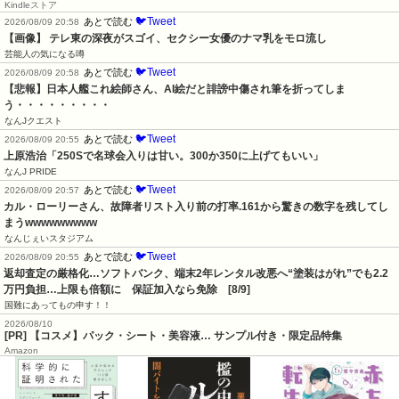
Kindleストア
🐦Tweet
あとで読む
2026/08/09 20:58
【画像】 テレ東の深夜がスゴイ、セクシー女優のナマ乳をモロ流し
芸能人の気になる噂
🐦Tweet
あとで読む
2026/08/09 20:58
【悲報】日本人艦これ絵師さん、AI絵だと誹謗中傷され筆を折ってしま
う・・・・・・・・・
なんJクエスト
🐦Tweet
あとで読む
2026/08/09 20:55
上原浩治「250Sで名球会入りは甘い。300か350に上げてもいい」
なんJ PRIDE
🐦Tweet
あとで読む
2026/08/09 20:57
カル・ローリーさん、故障者リスト入り前の打率.161から驚きの数字を残してし
まうwwwwwwwww
なんじぇいスタジアム
🐦Tweet
あとで読む
2026/08/09 20:55
返却査定の厳格化…ソフトバンク、端末2年レンタル改悪へ“塗装はがれ”でも2.2
万円負担…上限も倍額に　保証加入なら免除　[8/9]
国難にあってもの申す！！
2026/08/10
[PR] 【コスメ】パック・シート・美容液… サンプル付き・限定品特集
Amazon