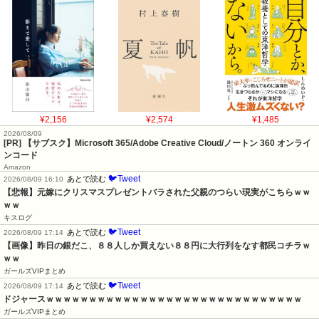
¥2,156
¥2,574
¥1,485
2026/08/09
[PR] 【サブスク】Microsoft 365/Adobe Creative Cloud/ノートン 360 オンライ
ンコード
Amazon
🐦Tweet
あとで読む
2026/08/09 16:10
【悲報】元嫁にクリスマスプレゼントバラされた父親のつらい現実がこちらｗｗ
ｗｗ
キスログ
🐦Tweet
あとで読む
2026/08/09 17:14
【画像】昨日の銀だこ、８８人しか買えない８８円に大行列をなす都民コチラｗ
ｗｗ
ガールズVIPまとめ
🐦Tweet
あとで読む
2026/08/09 17:14
ドジャースｗｗｗｗｗｗｗｗｗｗｗｗｗｗｗｗｗｗｗｗｗｗｗｗｗｗｗｗｗｗ
ガールズVIPまとめ