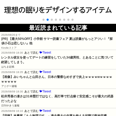
最近読まれている記事
2026/08/20まで
[PR]
【最大50%OFF】小学館 サマー読書フェア 夏は読書がもっとアツい！『探
偵小石は恋しない』他
Kindleストア
🐦Tweet
あとで読む
2026/08/09 18:30
レンタル彼女を使ってデートの練習をしていた34歳男性、とあることに気づいて
絶望してしまう。
はちま起稿
🐦Tweet
あとで読む
2026/08/09 18:35
【画像】みいちゃんと山田さん、日本の警察なめすぎで炎上ｗｗｗｗwｗｗｗｗ
ｗｗｗｗｗ
アニゲー速報
🐦Tweet
あとで読む
2026/08/09 18:30
松井秀喜の凄さは31本塁打ではなく、高打率で打点稼ぐ安定感こそが最大の武器
だったよな
日刊やきう速報
🐦Tweet
あとで読む
2026/08/09 16:10
【悲報】米農家「もう無理です…」過去最大の在庫を抱える状態で新米収穫