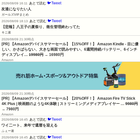
🐦Tweet
あとで読む
2026/08/09 16:11
友達になりたい人
ガールズVIPまとめ
🐦Tweet
あとで読む
2026/08/09 18:13
【悲報】八王子の夏祭り、衛生管理終わってた
キニ速
2026/08/09 21:30時点
[PR] 【Amazonデバイスサマーセール】【15%OFF！】 Amazon Kindle - 目に優
しい、かさばらない、大きな画面で読みやすい、6週間持続バッテリー、6インチ
ディスプレイ…
19980円
→ 16980円
Amazon
2026/08/09 21:30時点
[PR] 【Amazonデバイスサマーセール】【20%OFF！】 Amazon Fire TV Stick
4K Plus | 映画館のような4K体験 | ストリーミングメディアプレイヤー …
9980円
→ 7980円
Amazon
🐦Tweet
あとで読む
2026/08/09 16:45
ワイ二ート、来年で還暦を迎える
ふぇー速
🐦Tweet
あとで読む
2026/08/09 16:45