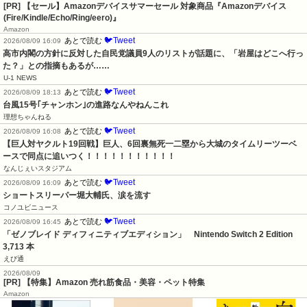
[PR]
【セール】Amazonデバイスサマーセール 対象商品『Amazonデバイス
(Fire/Kindle/Echo/Ring/eero)』
Amazon
🐦Tweet
あとで読む
2026/08/09 16:09
高市内閣の方針に反対した自民党議員9人のリストが話題に、「岩屋はどこへ行っ
た？」との指摘もあるが……
U-1 NEWS
🐦Tweet
あとで読む
2026/08/09 18:13
台風15号｢チャンホン｣の進路なんやねんこれ
理想ちゃんねる
🐦Tweet
あとで読む
2026/08/09 16:08
【巨人対ヤクルト19回戦】巨人、6回裏無死一二塁から大城のタイムリーツーベ
ースで同点に追いつく！！！！！！！！！！！
なんじぇいスタジアム
🐦Tweet
あとで読む
2026/08/09 16:09
ショートスリーパー堀大輔氏、涙を流す
コノユビニュース
🐦Tweet
あとで読む
2026/08/09 16:45
「ゼノブレイド ディフィニティブエディション」　Nintendo Switch 2 Edition　
3,713 本
えび通
2026/08/09
[PR] 【特集】Amazon 売れ筋食品・美容・ペット特集
Amazon