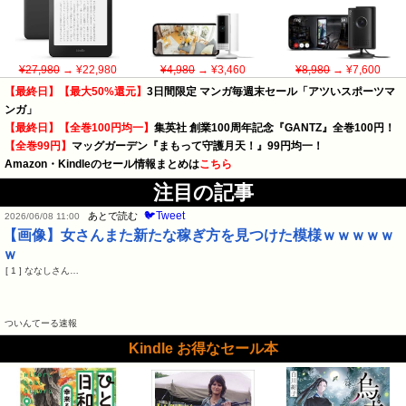
¥27,980
→ ¥22,980
¥4,980
→ ¥3,460
¥8,980
→ ¥7,600
【最終日】【最大50%還元】
3日間限定 マンガ毎週末セール「アツいスポーツマ
ンガ」
【最終日】【全巻100円均一】
集英社 創業100周年記念『GANTZ』全巻100円！
【全巻99円】
マッグガーデン『まもって守護月天！』99円均一！
Amazon・Kindleのセール情報まとめは
こちら
注目の記事
🐦Tweet
あとで読む
2026/06/08 11:00
【画像】女さんまた新たな稼ぎ方を見つけた模様ｗｗｗｗｗ
ｗ
[ 1 ] ななしさん…
ついんてーる速報
Kindle お得なセール本