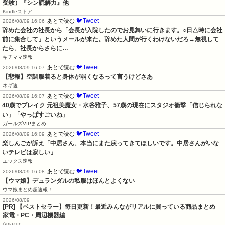
受験）『シン読解力』他
Kindleストア
🐦Tweet
あとで読む
2026/08/09 16:06
辞めた会社の社長から「会長が入院したのでお見舞いに行きます。○日△時に会社
前に集合して」というメールが来た。辞めた人間が行くわけないだろ→無視して
たら、社長からさらに…
キチママ速報
🐦Tweet
あとで読む
2026/08/09 16:07
【悲報】空調服着ると身体が弱くなるって言うけどさあ
ネギ速
🐦Tweet
あとで読む
2026/08/09 16:07
40歳でブレイク 元祖美魔女・水谷雅子、57歳の現在にスタジオ衝撃「信じられな
い」「やっぱすごいね」
ガールズVIPまとめ
🐦Tweet
あとで読む
2026/08/09 16:09
楽しんごが訴え「中居さん、本当にまた戻ってきてほしいです。中居さんがいな
いテレビは寂しい」
エックス速報
🐦Tweet
あとで読む
2026/08/09 16:08
【ウマ娘】デュランダルの私服はほんとよくない
ウマ娘まとめ超速報！
2026/08/09
[PR] 【ベストセラー】毎日更新！最近みんながリアルに買っている商品まとめ
家電・PC・周辺機器編
Amazon