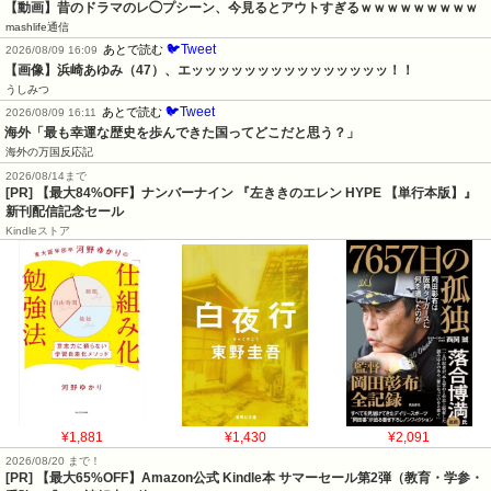
【動画】昔のドラマのレ◯プシーン、今見るとアウトすぎるｗｗｗｗｗｗｗｗｗ
mashlife通信
🐦Tweet
あとで読む
2026/08/09 16:09
【画像】浜崎あゆみ（47）、エッッッッッッッッッッッッッッッ！！
うしみつ
🐦Tweet
あとで読む
2026/08/09 16:11
海外「最も幸運な歴史を歩んできた国ってどこだと思う？」
海外の万国反応記
2026/08/14まで
[PR] 【最大84%OFF】ナンバーナイン 『左ききのエレン HYPE 【単行本版】』
新刊配信記念セール
Kindleストア
¥1,881
¥1,430
¥2,091
2026/08/20 まで！
[PR]
【最大65%OFF】Amazon公式 Kindle本 サマーセール第2弾（教育・学参・