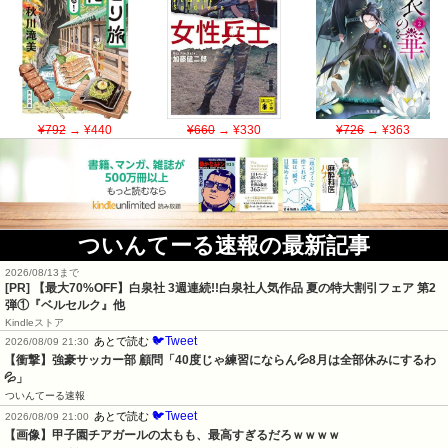
¥792
→ ¥440
¥660
→ ¥330
¥726
→ ¥363
ついんてーる速報の最新記事
2026/08/13まで
[PR]
【最大70%OFF】白泉社 3週連続!!白泉社人気作品 夏の特大割引フェア 第2
弾①『ベルセルク』他
Kindleストア
🐦Tweet
あとで読む
2026/08/09 21:30
【衝撃】強豪サッカー部 顧問「40度じゃ練習にならん💦8月は全部休みにするわ
💦」
ついんてーる速報
🐦Tweet
あとで読む
2026/08/09 21:00
【画像】甲子園チアガールの太もも、最高すぎるだろｗｗｗｗ