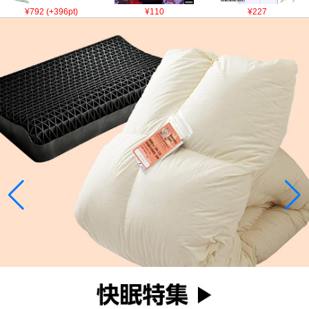
¥792 (+396pt)
¥110
¥227