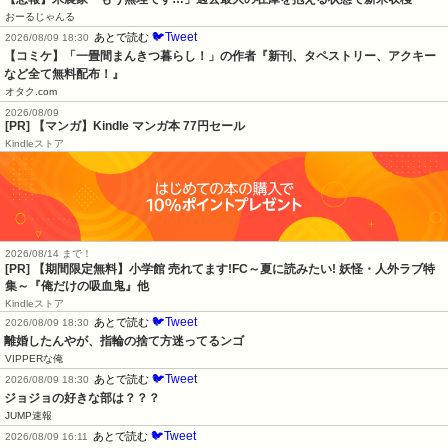
おーるじゃんる
🐦Tweet
あとで読む
2026/08/09 18:30
【コミケ】「一畳間まんきつ暮らし！」の作者『新刊、タペストリー、アクキー
など全て無料配布！』
オタク.com
2026/08/09
[PR] 【マンガ】Kindle マンガ本 77円セール
Kindleストア
2026/08/14 まで！
[PR] 【期間限定無料】小学館 売れてます!FC～夏に読みたい! 妖怪・人外ラブ特
集～『俺だけの吸血鬼』他
Kindleストア
🐦Tweet
あとで読む
2026/08/09 18:30
離婚したんやが、指輪の捨て方迷ってるンゴ
VIPPERな俺
🐦Tweet
あとで読む
2026/08/09 18:30
ジョジョの好きな部は？？？
JUMP速報
🐦Tweet
あとで読む
2026/08/09 16:11