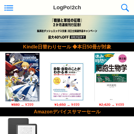
LogPo!2ch
Kindle日替わりセール ◆本日50冊が対象
¥880
→ ¥399
¥1,650
→ ¥499
¥2,420
→ ¥499
Amazonデバイスサマーセール