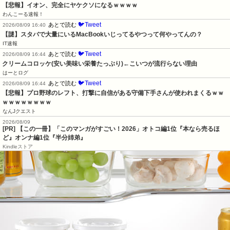
【悲報】イオン、完全にヤケクソになるｗｗｗｗ
わんこーる速報！
🐦Tweet
あとで読む
2026/08/09 16:40
【謎】スタバで大量にいるMacBookいじってるやつって何やってんの？
IT速報
🐦Tweet
あとで読む
2026/08/09 16:44
クリームコロッケ(安い美味い栄養たっぷり)←こいつが流行らない理由
はーとログ
🐦Tweet
あとで読む
2026/08/09 16:44
【悲報】プロ野球のレフト、打撃に自信がある守備下手さんが使われまくるｗｗ
ｗｗｗｗｗｗｗｗ
なんJクエスト
2026/08/09
[PR] 【この一冊】「このマンガがすごい！2026」オトコ編1位『本なら売るほ
ど』オンナ編1位『半分姉弟』
Kindleストア