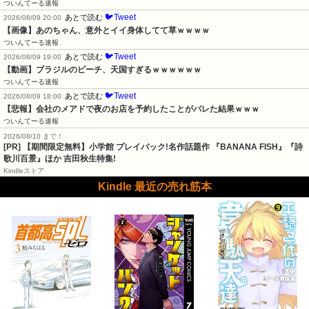
ついんてーる速報
🐦Tweet
あとで読む
2026/08/09 20:00
【画像】あのちゃん、意外とイイ身体してて草ｗｗｗｗ
ついんてーる速報
🐦Tweet
あとで読む
2026/08/09 19:00
【動画】ブラジルのビーチ、天国すぎるｗｗｗｗｗｗ
ついんてーる速報
🐦Tweet
あとで読む
2026/08/09 18:00
【悲報】会社のメアドで夜のお店を予約したことがバレた結果ｗｗｗ
ついんてーる速報
2026/08/10 まで！
[PR] 【期間限定無料】小学館 プレイバック!名作話題作 『BANANA FISH』『詩
歌川百景』ほか 吉田秋生特集!
Kindleストア
Kindle 最近の売れ筋本