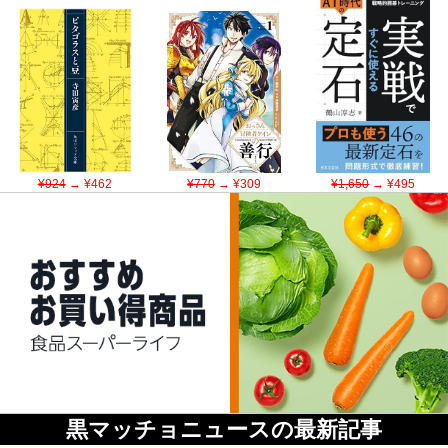
¥924
→ ¥462
¥770
→ ¥309
¥1,650
→ ¥495
黒マッチョニュースの最新記事