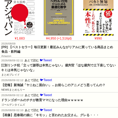
¥1,683
¥4,950 (+1,516pt)
¥990
2026/08/09
[PR] 【ベストセラー】毎日更新！最近みんながリアルに買っている商品まとめ
食品・飲料編
Amazon
🐦Tweet
あとで読む
2026/08/09 02:11
江別リンチ犯「立って謝罪は本気じゃない」 裁判官「ほな裁判で土下座してない
キミは本気じゃないな」
まとめブレイド
🐦Tweet
あとで読む
2026/08/09 02:12
【悲報】新海誠「ヤニねこ面白い」←お前らこのアニメどう思ってんの？
NEWSまとめもりー
🐦Tweet
あとで読む
2026/08/09 02:12
ドランゴボールのチチが教育ママになった理由ｗｗｗｗｗ
ゴールデンタイムズ
🐦Tweet
あとで読む
2026/08/09 02:10
【画像】思春期の娘に「キモッ」と言われたお父さん、グレる・・・