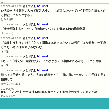
Amazon
🐦Tweet
あとで読む
2026/08/09 01:00
ひろゆき「性欲弱い人って貧乏人多い」「成功したいっていう野望とか野心とか
と性欲ってリンクする」
はちま起稿
🐦Tweet
あとで読む
2026/08/09 02:02
【参考画像】脱がしたら『残念オッパイ』を褒める時の模範解答
まにゅそく
🐦Tweet
あとで読む
2026/08/09 02:12
【悲報】江別リンチ犯「立って謝罪は本気じゃない」裁判官「ほな裁判で土下座
してないキミは本気じゃないな」
ネギ速
🐦Tweet
あとで読む
2026/08/09 01:00
6月ワイ「株で500万儲けたわ　このままなら仕事辞めれるかも」→２ヶ月後...
キニ速
🐦Tweet
あとで読む
2026/08/09 01:00
飼ってる子猫が氏にそう。夫はお猫様だから、日に日にやつれていく子猫を見て
狼狽して...
かぞくちゃんねる
2026/08/09
[PR] 【マンガ】全出版社 Kindle本 高ポイント還元中の女性マンガまとめ
Kindleストア