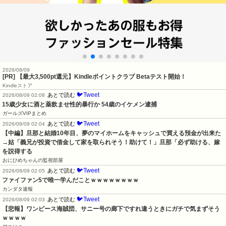
2026/08/09
[PR]
【最大3,500pt還元】Kindleポイントクラブ Betaテスト開始！
Kindleストア
🐦Tweet
あとで読む
2026/08/09 02:08
15歳少女に酒と薬飲ませ性的暴行か 54歳のイケメン逮捕
ガールズVIPまとめ
🐦Tweet
あとで読む
2026/08/09 02:04
【中編】旦那と結婚10年目、夢のマイホームをキャッシュで買える預金が出来た
→姑「義兄が投資で借金して家を取られそう！助けて！」旦那「必ず助ける、嫁
を説得する
おにひめちゃんの監視部屋
🐦Tweet
あとで読む
2026/08/09 02:05
ファイファン5で唯一学んだことｗｗｗｗｗｗｗｗ
カンダタ速報
🐦Tweet
あとで読む
2026/08/09 02:03
【悲報】ワンピース海賊団、サニー号の廊下ですれ違うときにガチで気まずそう
ｗｗｗｗ