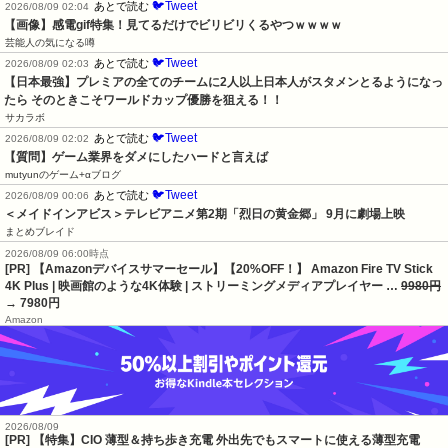
🐦Tweet
あとで読む
2026/08/09 02:04
【画像】感電gif特集！見てるだけでビリビリくるやつｗｗｗｗ
芸能人の気になる噂
🐦Tweet
あとで読む
2026/08/09 02:03
【日本最強】プレミアの全てのチームに2人以上日本人がスタメンとるようになっ
たら そのときこそワールドカップ優勝を狙える！！
サカラボ
🐦Tweet
あとで読む
2026/08/09 02:02
【質問】ゲーム業界をダメにしたハードと言えば
mutyunのゲーム+αブログ
🐦Tweet
あとで読む
2026/08/09 00:06
＜メイドインアビス＞テレビアニメ第2期「烈日の黄金郷」 9月に劇場上映
まとめブレイド
2026/08/09 06:00時点
[PR] 【Amazonデバイスサマーセール】【20%OFF！】 Amazon Fire TV Stick
4K Plus | 映画館のような4K体験 | ストリーミングメディアプレイヤー …
9980円
→ 7980円
Amazon
2026/08/09
[PR] 【特集】CIO 薄型＆持ち歩き充電 外出先でもスマートに使える薄型充電