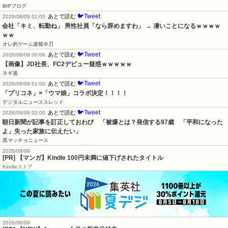
BIPブログ
🐦Tweet
あとで読む
2026/08/09 01:00
会社「キミ、転勤ね」 男性社員「なら辞めますわ」 → 凄いことになるｗｗｗｗ
ｗｗ
オレ的ゲーム速報＠刃
🐦Tweet
あとで読む
2026/08/09 00:06
【画像】JD社長、FC2デビュー疑惑ｗｗｗｗｗ
ネギ速
🐦Tweet
あとで読む
2026/08/09 01:00
「プリコネ」×「ウマ娘」コラボ決定！！！！
デジタルニューススレッド
🐦Tweet
あとで読む
2026/08/09 02:00
朝日新聞が記事を訂正しておわび　「被爆とは？発信する97歳　「平和になった
よ」失った家族に伝えたい」
黒マッチョニュース
2026/08/09
[PR] 【マンガ】Kindle 100円未満に値下げされたタイトル
Kindleストア
2026/08/09