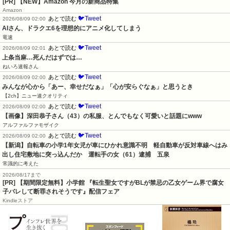
[PR] 【NEW】Amazon 今月の新商品特集
Amazon
🐦Tweet
あとで読む
2026/08/09 02:00
AIさん、ドラクエ6を理想的にアニメ化してしまう
竜速
🐦Tweet
あとで読む
2026/08/09 02:01
上条当麻…死んだはずでは…
ねいろ速報さん
🐦Tweet
あとで読む
2026/08/09 02:00
みんなが心から「あー、幸せだなぁ」「心が安らぐなぁ」と思うとき
【2ch】ニュー速クオリティ
🐦Tweet
あとで読む
2026/08/09 02:00
【画像】深田恭子さん（43）の私服、とんでもなく可愛いと話題にwww
アルファルファモザイク
🐦Tweet
あとで読む
2026/08/09 02:00
【新潟】自転車の小学1年女児が車にひかれ意識不明　軽自動車が反対車線へはみ
出し住宅敷地に突っ込んだか　運転手の女（61）逮捕　五泉
常識的に考えた
2026/08/17まで
[PR] 【期間限定無料】小学館 『転生聖女ですがBLが禁忌の乙女ゲーム界で腐女
子バレして断罪されそうです』配信フェア
Kindleストア