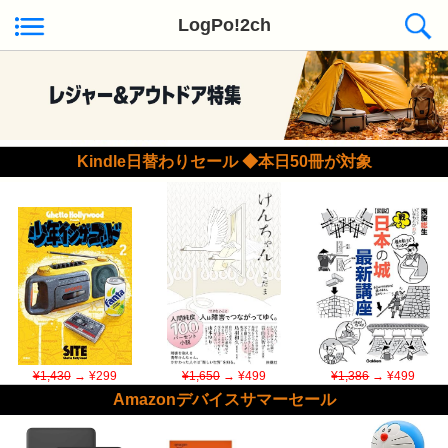
LogPo!2ch
Kindle日替わりセール ◆本日50冊が対象
¥1,430
→ ¥299
¥1,650
→ ¥499
¥1,386
→ ¥499
Amazonデバイスサマーセール