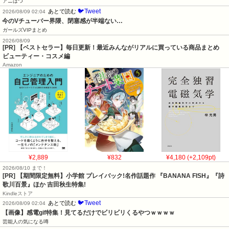
アニはつ
🐦Tweet
あとで読む
2026/08/09 02:04
今のVチューバー界隈、閉塞感が半端ない…
ガールズVIPまとめ
2026/08/09
[PR] 【ベストセラー】毎日更新！最近みんながリアルに買っている商品まとめ
ビューティー・コスメ編
Amazon
¥2,889
¥832
¥4,180 (+2,109pt)
2026/08/10 まで！
[PR] 【期間限定無料】小学館 プレイバック!名作話題作 『BANANA FISH』『詩
歌川百景』ほか 吉田秋生特集!
Kindleストア
🐦Tweet
あとで読む
2026/08/09 02:04
【画像】感電gif特集！見てるだけでビリビリくるやつｗｗｗｗ
芸能人の気になる噂