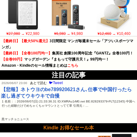
¥27,980
→ ¥22,980
¥6,980
→ ¥4,980
¥12,460
→ ¥10,460
【最終日】【最大50%還元】
3日間限定 マンガ毎週末セール「アツいスポーツマ
ンガ」
【最終日】【全巻100円均一】
集英社 創業100周年記念『GANTZ』全巻100円！
【全巻99円】
マッグガーデン『まもって守護月天！』99円均一！
Amazon・Kindleのセール情報まとめは
こちら
注目の記事
🐦Tweet
あとで読む
2026/06/07 23:00
【悲報】ネトウヨのbe789920621さん､仕事で中国行ったら
楽し過ぎてウキウキで自慢
1 名前：：2026/06/07(日) 21:33:36.31 ID:XWRAu1rM0.net BE:828293379-PLT(12345) 中国へ
行った経験だけでめちゃくちゃマウントとってて草 引用元：…
黒マッチョニュース
Kindle お得なセール本