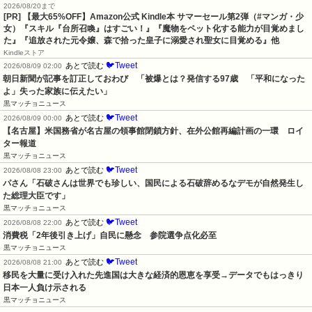
2026/08/20まで
[PR]
【最大65%OFF】Amazon公式 Kindle本 サマーセール第2弾（#マンガ・少
女）『スキル『台所召喚』はすごい！』『魔物をペット化する能力が目覚めまし
た』『追放された元令嬢、森で拾った皇子に溺愛され聖女に目覚める』他
Kindleストア
🐦Tweet
あとで読む
2026/08/09 02:00
朝日新聞が記事を訂正しておわび　「被爆とは？発信する97歳　「平和になった
よ」失った家族に伝えたい」
黒マッチョニュース
🐦Tweet
あとで読む
2026/08/09 00:00
【名古屋】米国務省が名古屋の領事館閉鎖方針、在外公館再編計画の一環　ロイ
ター報道
黒マッチョニュース
🐦Tweet
あとで読む
2026/08/08 23:00
パさん「石破さんは世界でも珍しい、国民による石破辞めるなデモが自然発生し
た総理大臣です」
黒マッチョニュース
🐦Tweet
あとで読む
2026/08/08 22:00
消費税「2年後引き上げ」自民に懸念　参院選争点化必至
黒マッチョニュース
🐦Tweet
あとで読む
2026/08/08 21:00
移民を大量に受け入れた先進国は大きな経済的恩恵を享受→データでもはっきり
日本一人負け示される
黒マッチョニュース