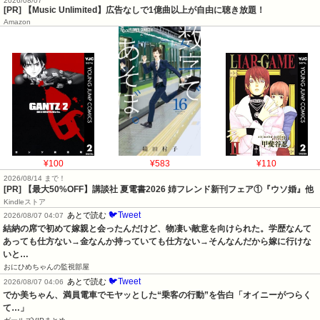
2026/08/07
[PR] 【Music Unlimited】広告なしで1億曲以上が自由に聴き放題！
Amazon
¥100
¥583
¥110
2026/08/14 まで！
[PR] 【最大50%OFF】講談社 夏電書2026 姉フレンド新刊フェア①『ウソ婚』他
Kindleストア
🐦Tweet
あとで読む
2026/08/07 04:07
結納の席で初めて嫁親と会ったんだけど、物凄い敵意を向けられた。学歴なんて
あっても仕方ない→金なんか持っていても仕方ない→そんなんだから嫁に行けな
いと…
おにひめちゃんの監視部屋
🐦Tweet
あとで読む
2026/08/07 04:06
でか美ちゃん、満員電車でモヤッとした“乗客の行動”を告白「オイニーがつらく
て…」