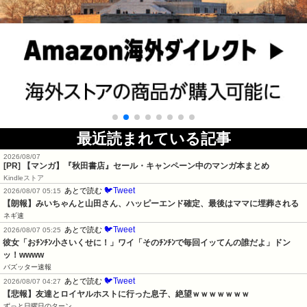
最近読まれている記事
2026/08/07
[PR] 【マンガ】『秋田書店』セール・キャンペーン中のマンガ本まとめ
Kindleストア
🐦Tweet
あとで読む
2026/08/07 05:15
【朗報】みいちゃんと山田さん、ハッピーエンド確定、最後はママに埋葬される
ネギ速
🐦Tweet
あとで読む
2026/08/07 05:25
彼女「おﾁﾝﾁﾝ小さいくせに！」ワイ「そのﾁﾝﾁﾝで毎回イッてんの誰だよ」ドン
ッ！wwww
バズッター速報
🐦Tweet
あとで読む
2026/08/07 04:27
【悲報】友達とロイヤルホストに行った息子、絶望ｗｗｗｗｗｗｗ
ずっと日曜日のターン