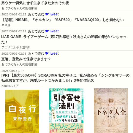
男ウケ一切気にせず生きてきた女のその後
おにひめちゃんの監視部屋
🐦Tweet
あとで読む
2026/08/07 02:12
【悲報】NISA民、『オルカン』『S&P500』『NASDAQ100』しか買わない
ネギ速
🐦Tweet
あとで読む
2026/08/07 02:12
LIAR GAME -ライアーゲーム- 第17話 感想：秋山さんの逆転の策がバレちゃっ
た！
アニメつぶやき速報‼︎
🐦Tweet
あとで読む
2026/08/07 02:08
直箸、直飲みで保存できます？
おにひめちゃんの監視部屋
2026/08/16まで
[PR] 【最大50%OFF】SORAJIMA 私の幸せは、私が決める『シングルマザーの
転生悪女ですが、溺愛ルートつかみました!』3巻配信記念
Kindleストア