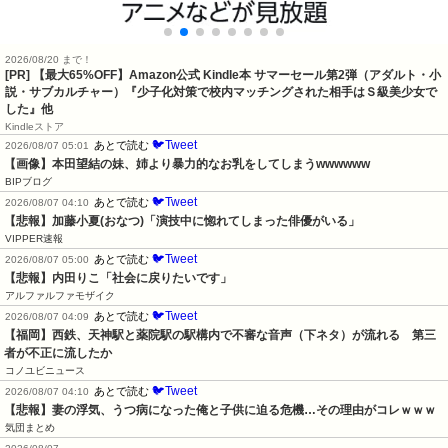
2026/08/20 まで！
[PR]
【最大65%OFF】Amazon公式 Kindle本 サマーセール第2弾（アダルト・小
説・サブカルチャー）『少子化対策で校内マッチングされた相手はＳ級美少女で
した』他
Kindleストア
🐦Tweet
あとで読む
2026/08/07 05:01
【画像】本田望結の妹、姉より暴力的なお乳をしてしまうwwwwww
BIPブログ
🐦Tweet
あとで読む
2026/08/07 04:10
【悲報】加藤小夏(おなつ)「演技中に惚れてしまった俳優がいる」
VIPPER速報
🐦Tweet
あとで読む
2026/08/07 05:00
【悲報】内田りこ「社会に戻りたいです」
アルファルファモザイク
🐦Tweet
あとで読む
2026/08/07 04:09
【福岡】西鉄、天神駅と薬院駅の駅構内で不審な音声（下ネタ）が流れる　第三
者が不正に流したか
コノユビニュース
🐦Tweet
あとで読む
2026/08/07 04:10
【悲報】妻の浮気、うつ病になった俺と子供に迫る危機…その理由がコレｗｗｗ
気団まとめ