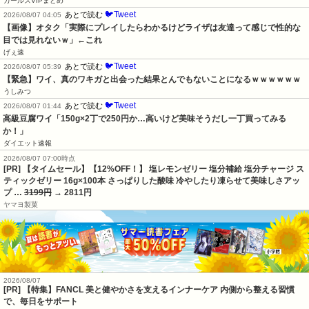
ガールズVIPまとめ
🐦Tweet
あとで読む
2026/08/07 04:05
【画像】オタク「実際にプレイしたらわかるけどライザは友達って感じで性的な
目では見れないｗ」←これ
げぇ速
🐦Tweet
あとで読む
2026/08/07 05:39
【緊急】ワイ、真のワキガと出会った結果とんでもないことになるｗｗｗｗｗｗ
うしみつ
🐦Tweet
あとで読む
2026/08/07 01:44
高級豆腐ワイ「150g×2丁で250円か…高いけど美味そうだし一丁買ってみる
か！」
ダイエット速報
2026/08/07 07:00時点
[PR] 【タイムセール】【12%OFF！】 塩レモンゼリー 塩分補給 塩分チャージ ス
ティックゼリー 16g×100本 さっぱりした酸味 冷やしたり凍らせて美味しさアッ
プ …
3199円
→ 2811円
ヤマヨ製菓
2026/08/07
[PR] 【特集】FANCL 美と健やかさを支えるインナーケア 内側から整える習慣
で、毎日をサポート