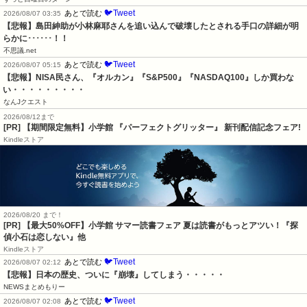
🐦Tweet
あとで読む
2026/08/07 03:35
【悲報】島田紳助が小林麻耶さんを追い込んで破壊したとされる手口の詳細が明
らかに･･････！！
不思議.net
🐦Tweet
あとで読む
2026/08/07 05:15
【悲報】NISA民さん、『オルカン』『S&P500』『NASDAQ100』しか買わな
い・・・・・・・・・
なんJクエスト
2026/08/12まで
[PR] 【期間限定無料】小学館 『パーフェクトグリッター』 新刊配信記念フェア!
Kindleストア
2026/08/20 まで！
[PR]
【最大50%OFF】小学館 サマー読書フェア 夏は読書がもっとアツい！『探
偵小石は恋しない』他
Kindleストア
🐦Tweet
あとで読む
2026/08/07 02:12
【悲報】日本の歴史、ついに『崩壊』してしまう・・・・・
NEWSまとめもりー
🐦Tweet
あとで読む
2026/08/07 02:08