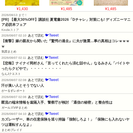
¥1,430
¥1,485
¥1,485
2026/08/13 まで！
[PR] 【最大30%OFF】講談社 夏電書2026「Dチャレ」対策にも! ディズニーマニ
ア必読本フェア
Kindleストア
🐦Tweet
あとで読む
2026/08/07 02:10
【衝撃】嫁の親友から聞いた『驚愕の過去』に夫が激震…事の真相はコレｗｗｗ
ｗ
気団まとめ
🐦Tweet
あとで読む
2026/08/07 02:11
【悲報】ナイナイ岡村さん「言ってくれたら済む話やん」なるみさん「バイトや
ったらクビやで」・・・・・・・・・
なんJクエスト
🐦Tweet
あとで読む
2026/08/07 02:08
汗が臭い人とそうでない人
がーるずレポート
🐦Tweet
あとで読む
2026/08/07 02:06
匿流の端末情報を遠隔入手、警察庁が検討 「通信の秘密」と整合性は
ガールズVIPまとめ
🐦Tweet
あとで読む
2026/08/07 04:10
カズレーザー、車の任意保険を巡り持論「強制しろよ！」「保険にも入れないヤ
ツは運転すんなよ」
まとめブレイド