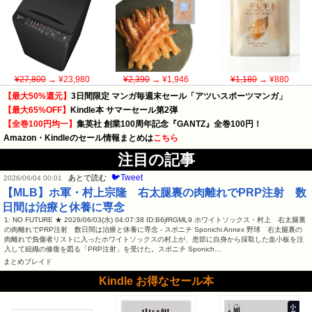
¥27,800
→ ¥23,980
¥2,390
→ ¥1,946
¥1,180
→ ¥880
【最大50%還元】
3日間限定 マンガ毎週末セール「アツいスポーツマンガ」
【最大65%OFF】
Kindle本 サマーセール第2弾
【全巻100円均一】
集英社 創業100周年記念『GANTZ』全巻100円！
Amazon・Kindleのセール情報まとめは
こちら
注目の記事
🐦Tweet
あとで読む
2026/06/04 00:01
【MLB】ホ軍・村上宗隆 右太腿裏の肉離れでPRP注射 数
日間は治療と休養に専念
1: NO FUTURE ★ 2026/06/03(水) 04:07:38 ID:B6jfRGML9 ホワイトソックス・村上 右太腿裏
の肉離れでPRP注射 数日間は治療と休養に専念 - スポニチ Sponichi Annex 野球 右太腿裏の
肉離れで負傷者リストに入ったホワイトソックスの村上が、患部に自身から採取した血小板を注
入して組織の修復を図る「PRP注射」を受けた。スポニチ Sponich…
まとめブレイド
Kindle お得なセール本