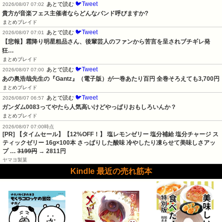
🐦Tweet
あとで読む
2026/08/07 07:02
貴方が音楽フェス主催者ならどんなバンド呼びますか?
まとめブレイド
🐦Tweet
あとで読む
2026/08/07 07:01
【悲報】霜降り明星粗品さん、後輩芸人のファンから苦言を呈されブチギレ発
狂…
まとめブレイド
🐦Tweet
あとで読む
2026/08/07 07:00
あの奥浩哉先生の『Gantz』（電子版）が一巻あたり百円 全巻そろえても3,700円
まとめブレイド
🐦Tweet
あとで読む
2026/08/07 06:57
ガンダム0083ってやたら人気高いけどやっぱりおもしろいんか？
まとめブレイド
2026/08/07 07:00時点
[PR] 【タイムセール】【12%OFF！】 塩レモンゼリー 塩分補給 塩分チャージ ス
ティックゼリー 16g×100本 さっぱりした酸味 冷やしたり凍らせて美味しさアッ
プ …
3199円
→ 2811円
ヤマヨ製菓
Kindle 最近の売れ筋本