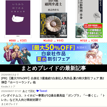
¥550
→ ¥385
¥1,012
→ ¥440
¥713
→ ¥396
まとめブレイドの最新記事
2026/08/13まで
[PR] 【最大70%OFF】白泉社 3週連続!!白泉社人気作品 夏の特大割引フェア 第2
弾②『ホーリーランド』他
Kindleストア
🐦Tweet
あとで読む
2026/08/07 07:07
バンダイナムコ、トイホビー事業が1Q過去最高益「ガンプラ」「一番くじ」「ト
レカ」など大人向け商材好調で
まとめブレイド