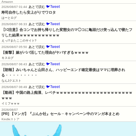
Amazon
🐦Tweet
あとで読む
2026/08/07 01:44
寿司自作したら安上がりでワロタ
はーとログ
🐦Tweet
あとで読む
2026/08/07 06:33
【ｼｺ注意】合コンでお持ち帰りした変態女のマ◯コに亀頭だけ突っ込んで寝たフ
リした結果ｗｗｗｗｗｗｗｗｗｗｗ
えっ!?またここのサイト?
🐦Tweet
あとで読む
2026/08/07 05:50
【衝撃】嫁がパパ活してた理由がヤバすぎるｗｗｗｗ
キスログ
🐦Tweet
あとで読む
2026/08/07 06:43
【朗報】みいちゃんと山田さん、ハッピーエンド確定最後はママに埋葬され
る・・・・・・・・・
なんJクエスト
🐦Tweet
あとで読む
2026/08/07 06:49
【動画】中国の路上痴漢、レベチｗｗｗｗｗｗｗｗｗｗｗｗｗｗｗｗｗｗｗｗｗ
ｗｗｗ
イミフｗｗｗ
2026/08/07
[PR] 【マンガ】『ぶんか社』セール・キャンペーン中のマンガ本まとめ
Kindleストア