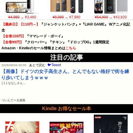
¥4,980
→ ¥3,460
¥9,980
→ ¥7,980
¥54,900
→ ¥43,920
【最終日】【110円～】
『ジャンケットバンク』×『LIAR GAME』 Wアニメ化記
念
【全巻100円】
『ママレード・ボーイ』
【全巻99円】
『クローバー』『チキン』『ドロップOG』1週間限定
Amazon・Kindleのセール情報まとめは
こちら
注目の記事
🐦Tweet
あとで読む
2026/06/04 00:00
【画像】ドイツの女子高生さん、とんでもない格好で街を練
り歩いてしまうｗｗｗ
[ 1 ] ななしさん…
ついんてーる速報
Kindle お得なセール本