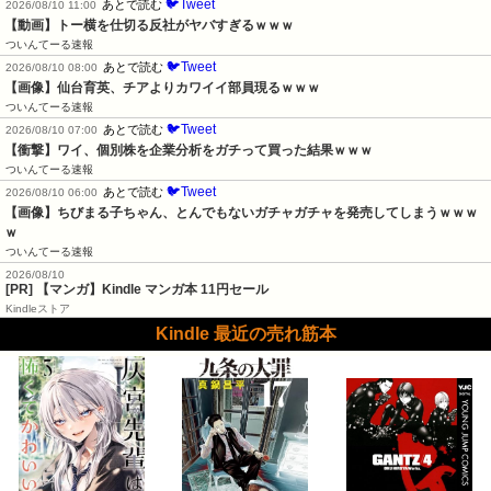
🐦Tweet
あとで読む
2026/08/10 11:00
【動画】トー横を仕切る反社がヤバすぎるｗｗｗ
ついんてーる速報
🐦Tweet
あとで読む
2026/08/10 08:00
【画像】仙台育英、チアよりカワイイ部員現るｗｗｗ
ついんてーる速報
🐦Tweet
あとで読む
2026/08/10 07:00
【衝撃】ワイ、個別株を企業分析をガチって買った結果ｗｗｗ
ついんてーる速報
🐦Tweet
あとで読む
2026/08/10 06:00
【画像】ちびまる子ちゃん、とんでもないガチャガチャを発売してしまうｗｗｗ
ｗ
ついんてーる速報
2026/08/10
[PR] 【マンガ】Kindle マンガ本 11円セール
Kindleストア
Kindle 最近の売れ筋本