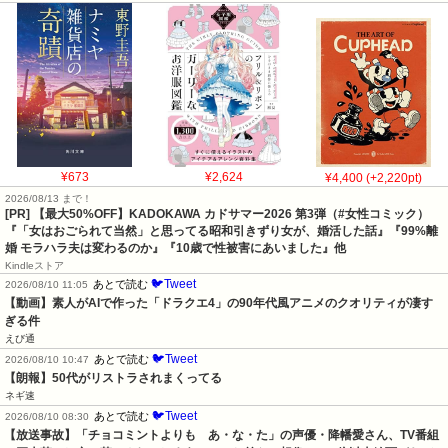
¥673
¥2,624
¥4,400 (+2,220pt)
2026/08/13 まで！
[PR]
【最大50%OFF】KADOKAWA カドサマー2026 第3弾（#女性コミック）
『「女はおごられて当然」と思ってる昭和引きずり女が、婚活した話』『99%離
婚 モラハラ夫は変わるのか』『10歳で性被害にあいました』他
Kindleストア
🐦Tweet
あとで読む
2026/08/10 11:05
【動画】素人がAIで作った「ドラクエ4」の90年代風アニメのクオリティが凄す
ぎる件
えび通
🐦Tweet
あとで読む
2026/08/10 10:47
【朗報】50代がリストラされまくってる
ネギ速
🐦Tweet
あとで読む
2026/08/10 08:30
【放送事故】「チョコミントよりも　あ・な・た」の声優・降幡愛さん、TV番組