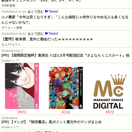
最強キャラランキング「SSS、SS、S＋、Sｰ、A」
JUMP速報
🐦Tweet
あとで読む
2026/08/10 07:44
コメ農家「今年は安くなりすぎ」「こんな値段じゃ米作りをやめる人も多くなる
んじゃないかな?」
ダイエット速報
🐦Tweet
あとで読む
2026/08/10 09:22
【驚愕】岐阜県、意外と都会だったｗｗｗｗｗｗｗｗｗｗ
なんJクエスト
2026/08/16まで
[PR] 【期間限定無料】集英社 りぼん9月号配信記念『さよならミニスカート』他
Kindleストア
¥572
¥110
¥572
2026/08/10
[PR] 【マンガ】『秋田書店』高ポイント還元中のマンガまとめ
Kindleストア