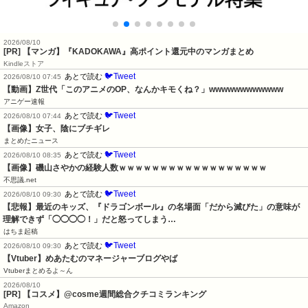
2026/08/10
[PR] 【マンガ】『KADOKAWA』高ポイント還元中のマンガまとめ
Kindleストア
🐦Tweet
あとで読む
2026/08/10 07:45
【動画】Z世代「このアニメのOP、なんかキモくね？」wwwwwwwwwwww
アニゲー速報
🐦Tweet
あとで読む
2026/08/10 07:44
【画像】女子、陰にブチギレ
まとめたニュース
🐦Tweet
あとで読む
2026/08/10 08:35
【画像】磯山さやかの経験人数ｗｗｗｗｗｗｗｗｗｗｗｗｗｗｗｗｗｗ
不思議.net
🐦Tweet
あとで読む
2026/08/10 09:30
【悲報】最近のキッズ、『ドラゴンボール』の名場面「だから滅びた」の意味が
理解できず「◯◯◯◯！」だと怒ってしまう…
はちま起稿
🐦Tweet
あとで読む
2026/08/10 09:30
【Vtuber】めあたむのマネージャーブログやば
Vtuberまとめるよ～ん
2026/08/10
[PR] 【コスメ】@cosme週間総合クチコミランキング
Amazon