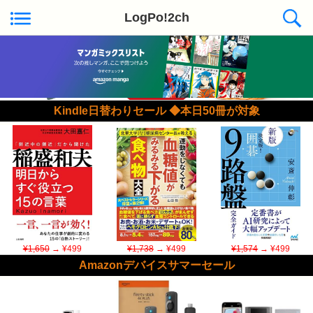
LogPo!2ch
Kindle日替わりセール ◆本日50冊が対象
¥1,650
→ ¥499
¥1,738
→ ¥499
¥1,574
→ ¥499
Amazonデバイスサマーセール