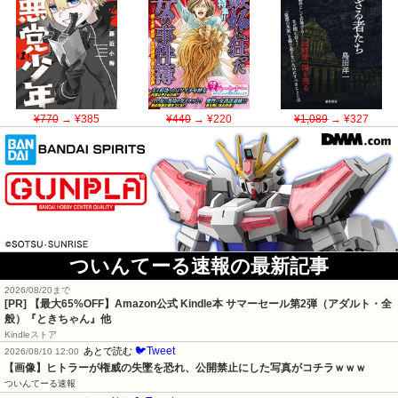
¥770
→ ¥385
¥440
→ ¥220
¥1,089
→ ¥327
ついんてーる速報の最新記事
2026/08/20まで
[PR]
【最大65%OFF】Amazon公式 Kindle本 サマーセール第2弾（アダルト・全
般）『ときちゃん』他
Kindleストア
🐦Tweet
あとで読む
2026/08/10 12:00
【画像】ヒトラーが権威の失墜を恐れ、公開禁止にした写真がコチラｗｗｗ
ついんてーる速報