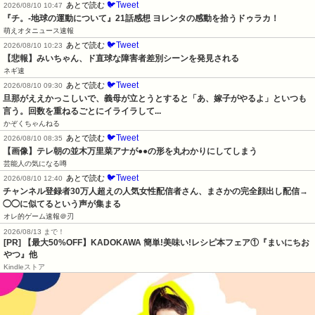
🐦Tweet
あとで読む
2026/08/10 10:47
『チ。-地球の運動について』21話感想 ヨレンタの感動を拾うドゥラカ！
萌えオタニュース速報
🐦Tweet
あとで読む
2026/08/10 10:23
【悲報】みいちゃん、ド直球な障害者差別シーンを発見される
ネギ速
🐦Tweet
あとで読む
2026/08/10 09:30
旦那がええかっこしいで、義母が立とうとすると「あ、嫁子がやるよ」といつも
言う。回数を重ねるごとにイライラして...
かぞくちゃんねる
🐦Tweet
あとで読む
2026/08/10 08:35
【画像】テレ朝の並木万里菜アナが●●の形を丸わかりにしてしまう
芸能人の気になる噂
🐦Tweet
あとで読む
2026/08/10 12:40
チャンネル登録者30万人超えの人気女性配信者さん、まさかの完全顔出し配信→
◯◯に似てるという声が集まる
オレ的ゲーム速報＠刃
2026/08/13 まで！
[PR] 【最大50%OFF】KADOKAWA 簡単!美味い!レシピ本フェア①『まいにちお
やつ』他
Kindleストア