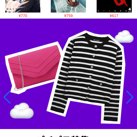
¥770
¥759
¥617