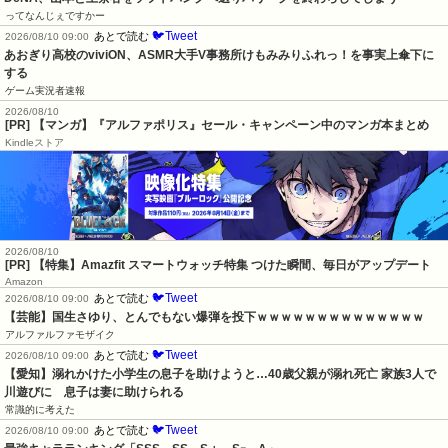
ってなんじぇですかー
🐦Tweet
あとで読む
2026/08/10 09:00
あおぎり高校のviviON、ASMR大手V事務所けもみみりふれっ！を事実上傘下に
する
ゲーム実況者速報
2026/08/10
[PR] 【マンガ】『アルファポリス』セール・キャンペーン中のマンガ本まとめ
Kindleストア
2026/08/10
[PR] 【特集】Amazfit スマートウォッチ特集 つけた瞬間、毎日がアップデート
Amazon
🐦Tweet
あとで読む
2026/08/10 09:00
【芸能】国生さゆり、とんでもない爆弾を投下ｗｗｗｗｗｗｗｗｗｗｗｗｗｗ
アルファルファモザイク
🐦Tweet
あとで読む
2026/08/10 09:00
【愛知】溺れかけた小学生の息子を助けようと…40歳父親が溺れ死亡 家族3人で
川遊びに　息子は妻に助けられる
常識的に考えた
🐦Tweet
あとで読む
2026/08/10 09:00