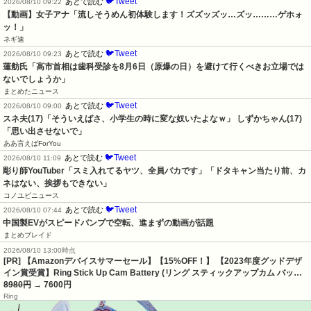
🐦Tweet
あとで読む
2026/08/10 09:22
【動画】女子アナ「流しそうめん初体験します！ズズッズッ…ズッ………ゲホォ
ッ！」
ネギ速
🐦Tweet
あとで読む
2026/08/10 09:23
蓮舫氏「高市首相は歯科受診を8月6日（原爆の日）を避けて行くべきお立場では
ないでしょうか」
まとめたニュース
🐦Tweet
あとで読む
2026/08/10 09:00
スネ夫(17)「そういえばさ、小学生の時に変な奴いたよなｗ」 しずかちゃん(17)
「思い出させないで」
ああ言えばForYou
🐦Tweet
あとで読む
2026/08/10 11:09
彫り師YouTuber「スミ入れてるヤツ、全員バカです」「ドタキャン当たり前、カ
ネはない、挨拶もできない」
コノユビニュース
🐦Tweet
あとで読む
2026/08/10 07:44
中国製EVがスピードバンプで空転、進まずの動画が話題
まとめブレイド
2026/08/10 13:00時点
[PR] 【Amazonデバイスサマーセール】【15%OFF！】 【2023年度グッドデザ
イン賞受賞】Ring Stick Up Cam Battery (リング スティックアップカム バッ…
8980円
→ 7600円
Ring