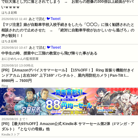
で巨大落とし穴に落とされてしまう　→　お前らの想像の300倍以上絵面がヤバ
いｗｗｗｗ
はちま起稿
🐦Tweet
あとで読む
2026/08/10 11:40
【マジ注意】娘が自動車学校入校手続きをしたら「◯◯◯」に強く勧誘されたと
相談されたので止めさせた　→　「絶対に自動車学校がおかしいから逃げろ」の
声が殺到！！
はちま起稿
🐦Tweet
あとで読む
2026/08/10 10:47
中学生の時、授業中に三階の教室から飛び降りた事がある
おにひめちゃんの監視部屋
2026/08/10 13:00時点
[PR] 【Amazonデバイスサマーセール】【15%OFF！】 Ring 首振り機能付きイ
ンドアカム | 左右360° 上下169° パンチルト、屋内用防犯カメラ | Pan-Tilt I…
8980円
→ 7600円
Ring
2026/08/20 まで！
[PR]
【最大65%OFF】Amazon公式 Kindle本 サマーセール第2弾（#マンガ・ア
ダルト）『となりの母娘』他
Kindleストア