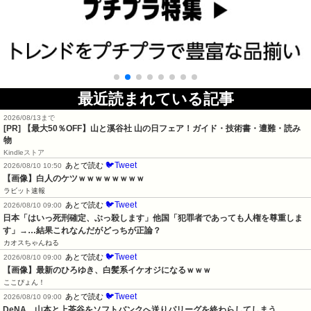
最近読まれている記事
2026/08/13まで
[PR]
【最大50％OFF】山と溪谷社 山の日フェア！ガイド・技術書・遭難・読み
物
Kindleストア
🐦Tweet
あとで読む
2026/08/10 10:50
【画像】白人のケツｗｗｗｗｗｗｗｗ
ラビット速報
🐦Tweet
あとで読む
2026/08/10 09:00
日本「はいっ死刑確定、ぶっ殺します」他国「犯罪者であっても人権を尊重しま
す」→…結果これなんだがどっちが正論？
カオスちゃんねる
🐦Tweet
あとで読む
2026/08/10 09:00
【画像】最新のひろゆき、白髪系イケオジになるｗｗｗ
ここぴょん！
🐦Tweet
あとで読む
2026/08/10 09:00
DeNA、山本と上茶谷をソフトバンクへ送りパリーグを終わらしてしまう