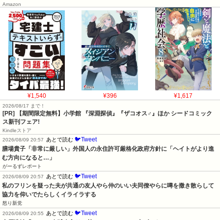
Amazon
¥1,540
¥396
¥1,617
2026/08/17 まで！
[PR] 【期間限定無料】小学館 『深淵探偵』『ザコオス♂』ほか シードコミック
ス新刊フェア!
Kindleストア
🐦Tweet
あとで読む
2026/08/09 20:57
膳場貴子「非常に厳しい」外国人の永住許可厳格化政府方針に「ヘイトがより進
む方向になると…」
がーるずレポート
🐦Tweet
あとで読む
2026/08/09 20:57
私のフリンを疑った夫が共通の友人やら仲のいい夫同僚やらに噂を撒き散らして
協力を仰いでたらしくイライラする
怒り新党
🐦Tweet
あとで読む
2026/08/09 20:55