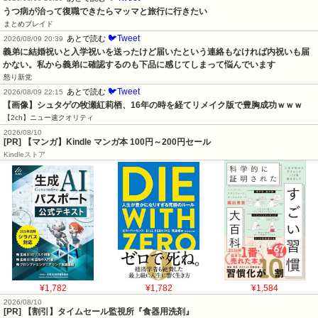
うつ病が治って復職できたらマッマと旅行に行きたい
まとめブレイド
🐦Tweet
あとで読む
2026/08/09 20:39
義弟に結婚祝いと入学祝いを送ったけど届いたという連絡もなければ内祝いも届
かない。私から義弟に確認するのも下品に感じてしまって悩んでいます
怒り新党
🐦Tweet
あとで読む
2026/08/09 22:15
【画像】シュタゲの牧瀬紅莉栖、16年の時を経てリメイク版で豊胸成功ｗｗｗ
【2ch】ニュー速クオリティ
2026/08/10
[PR] 【マンガ】Kindle マンガ本 100円～200円セール
Kindleストア
¥1,782
¥1,782
¥1,584
2026/08/10
[PR] 【割引】タイムセール監視所『食器用洗剤』