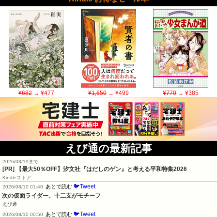
¥682
→ ¥477
¥1,650
→ ¥499
¥770
→ ¥385
えび通の最新記事
2026/08/19まで
[PR]
【最大50％OFF】汐文社『はだしのゲン』と考える平和特集2026
Kindleストア
🐦Tweet
あとで読む
2026/08/10 01:40
次の仮面ライダー、十二支がモチーフ
えび通
🐦Tweet
あとで読む
2026/08/10 00:50