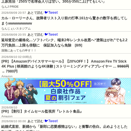
上原浩治「250Sで名球会入りは甘い。300か350に上げてもいい」
なんJ PRIDE
🐦Tweet
あとで読む
2026/08/09 20:57
カル・ローリーさん、故障者リスト入り前の打率.161から驚きの数字を残してし
まうwwwwwwwww
なんじぇいスタジアム
🐦Tweet
あとで読む
2026/08/09 20:55
返却査定の厳格化…ソフトバンク、端末2年レンタル改悪へ“塗装はがれ”でも2.2
万円負担…上限も倍額に　保証加入なら免除　[8/9]
国難にあってもの申す！！
2026/08/10 02:00時点
[PR] 【Amazonデバイスサマーセール】【20%OFF！】 Amazon Fire TV Stick
4K Plus | 映画館のような4K体験 | ストリーミングメディアプレイヤー …
9980円
→ 7980円
Amazon
2026/08/10
[PR] 【割引】タイムセール監視所『レトルト食品』
Amazon
🐦Tweet
あとで読む
2026/08/10 00:00
結婚式直前、新婦から「新郎に恋愛感情はない」と衝撃の告白。止めようとした