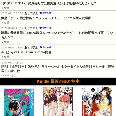
【DQ11、DQ11s】結局売り方は史実通りがほぼ最適解なんじゃね？
えび通
🐦Tweet
あとで読む
2026/08/10 00:00
障壁「ゲーム機は性能！グラフィック！」←こいつが死んだ理由
えび通
🐦Tweet
あとで読む
2026/08/09 23:05
障壁の最終兵器FF14の体験版をswitch2で始めたが　これ何時間遊べば面白くな
るんだ？
えび通
🐦Tweet
あとで読む
2026/08/09 22:10
今日からRTA in Japan Summe開催
えび通
2026/08/20 まで！
[PR]
【全巻33円】GANMA! サマーセール ホラータイトル全巻33円セール『怪物
殺しの詩』他
Kindleストア
Kindle 最近の売れ筋本