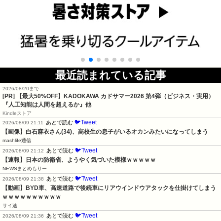
最近読まれている記事
2026/08/20まで
[PR]
【最大50%OFF】KADOKAWA カドサマー2026 第4弾（ビジネス・実用）
『人工知能は人間を超えるか』他
Kindleストア
🐦Tweet
あとで読む
2026/08/09 21:11
【画像】白石麻衣さん(34)、高校生の息子がいるオカンみたいになってしまう
mashlife通信
🐦Tweet
あとで読む
2026/08/09 21:12
【速報】日本の防衛省、ようやく気づいた模様ｗｗｗｗｗ
NEWSまとめもりー
🐦Tweet
あとで読む
2026/08/09 21:38
【動画】BYD車、高速道路で後続車にリアウインドウアタックを仕掛けてしまう
ｗｗｗｗｗｗｗｗｗｗ
サイ速
🐦Tweet
あとで読む
2026/08/09 21:36