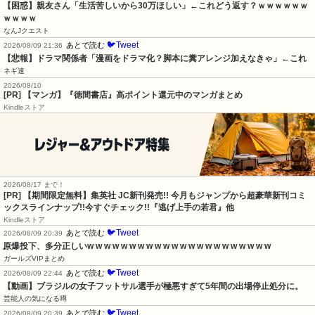
【困惑】親友さん「生活苦しいから30万ほしい」←これどう返す？ｗｗｗｗｗｗ
ｗｗｗｗ
なんJクエスト
🐦Tweet
あとで読む
2026/08/09 21:36
【悲報】ドラマ関係者「漫画をドラマ化？脚本に糞アレンジ加えなきゃ」←これ
ネギ速
2026/08/10
[PR] 【マンガ】『徳間書店』高ポイント還元中のマンガまとめ
Kindleストア
2026/08/17 まで！
[PR] 【期間限定無料】集英社 JC新刊発売!! 今月もジャンプから超豪華新刊コミ
ックスラインナップ!!今すぐチェック!!『逃げ上手の若君』他
Kindleストア
🐦Tweet
あとで読む
2026/08/09 20:39
原爆投下、多分正しいw w w w w w w w w w w w w w w w w w w w w w
ガールズVIPまとめ
🐦Tweet
あとで読む
2026/08/09 22:44
【動画】ブラジルの女子フットサル選手が極悪すぎて5年間の出場停止処分に。
芸能人の気になる噂
🐦Tweet
あとで読む
2026/08/09 20:39