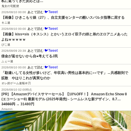
私に返ってきた反応とは…
鬼女の宅配便
🐦Tweet
あとで読む
2026/08/10 00:00
【画像】ひきこもり娘（27）、自立支援センターの酷いスパルタ指導に屈する
キニ速
🐦Tweet
あとで読む
2026/08/10 00:00
【画像】kiss×sis（キスシス）とかいうヱロイ双子の姉と弟のヱロアニメあった
よねｗｗｗｗｗ
ぴこ速
🐦Tweet
あとで読む
2026/08/09 20:39
借金が返せないから自●考えてるJ民
ふぇー速
🐦Tweet
あとで読む
2026/08/10 00:00
「勘違いしてる女性が多いけど、年収高い男性は基本的に○○です」→共感殺到で
拡散　やはりこれが真実なのか
オレ的ゲーム速報＠刃
2026/08/10 02:00時点
[PR] 【Amazonデバイスサマーセール】【10%OFF！】 Amazon Echo Show 8
(エコーショー8) 最新モデル (2025年発売) - シームレスな新デザイン、8.7…
34980円
→ 31480円
Amazon