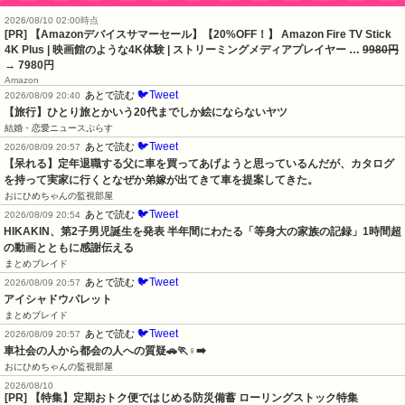
2026/08/10 02:00時点
[PR] 【Amazonデバイスサマーセール】【20%OFF！】 Amazon Fire TV Stick
4K Plus | 映画館のような4K体験 | ストリーミングメディアプレイヤー …
9980円
→ 7980円
Amazon
🐦Tweet
あとで読む
2026/08/09 20:40
【旅行】ひとり旅とかいう20代までしか絵にならないヤツ
結婚・恋愛ニュースぷらす
🐦Tweet
あとで読む
2026/08/09 20:57
【呆れる】定年退職する父に車を買ってあげようと思っているんだが、カタログ
を持って実家に行くとなぜか弟嫁が出てきて車を提案してきた。
おにひめちゃんの監視部屋
🐦Tweet
あとで読む
2026/08/09 20:54
HIKAKIN、第2子男児誕生を発表 半年間にわたる「等身大の家族の記録」1時間超
の動画とともに感謝伝える
まとめブレイド
🐦Tweet
あとで読む
2026/08/09 20:57
アイシャドウパレット
まとめブレイド
🐦Tweet
あとで読む
2026/08/09 20:57
車社会の人から都会の人への質疑🚗🏃♀️➡️
おにひめちゃんの監視部屋
2026/08/10
[PR] 【特集】定期おトク便ではじめる防災備蓄 ローリングストック特集