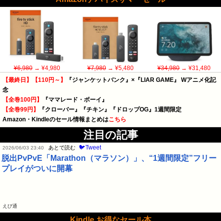
¥6,980
→ ¥4,980
¥7,980
→ ¥5,480
¥34,980
→ ¥31,480
【最終日】【110円～】
『ジャンケットバンク』×『LIAR GAME』 Wアニメ化記
念
【全巻100円】
『ママレード・ボーイ』
【全巻99円】
『クローバー』『チキン』『ドロップOG』1週間限定
Amazon・Kindleのセール情報まとめは
こちら
注目の記事
🐦Tweet
あとで読む
2026/06/03 23:40
脱出PvPvE「Marathon（マラソン）」、“1週間限定”フリー
プレイがついに開幕
えび通
Kindle お得なセール本