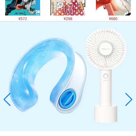
¥572
¥298
¥660