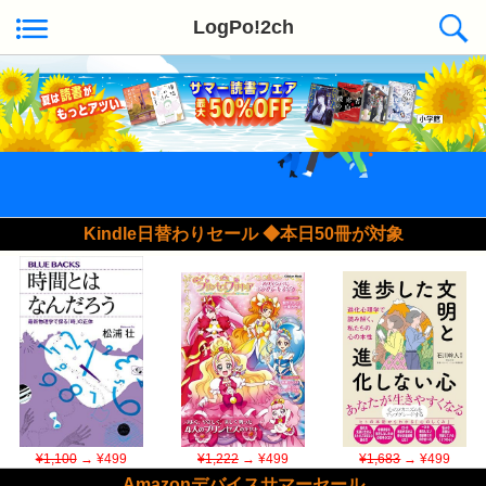
LogPo!2ch
Kindle日替わりセール ◆本日50冊が対象
¥1,100
→ ¥499
¥1,222
→ ¥499
¥1,683
→ ¥499
Amazonデバイスサマーセール