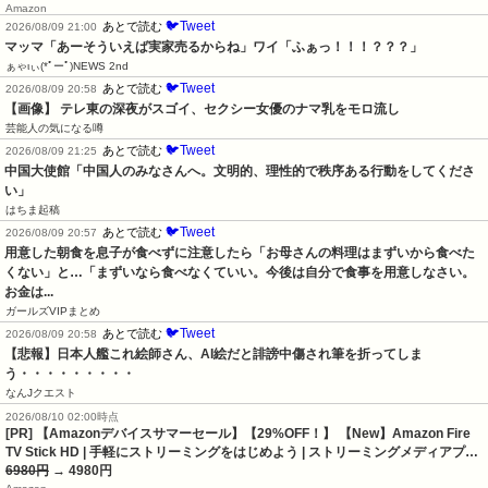
Amazon
🐦Tweet
あとで読む
2026/08/09 21:00
マッマ「あーそういえば実家売るからね」ワイ「ふぁっ！！！？？？」
ぁゃιぃ(*ﾟーﾟ)NEWS 2nd
🐦Tweet
あとで読む
2026/08/09 20:58
【画像】 テレ東の深夜がスゴイ、セクシー女優のナマ乳をモロ流し
芸能人の気になる噂
🐦Tweet
あとで読む
2026/08/09 21:25
中国大使館「中国人のみなさんへ。文明的、理性的で秩序ある行動をしてくださ
い」
はちま起稿
🐦Tweet
あとで読む
2026/08/09 20:57
用意した朝食を息子が食べずに注意したら「お母さんの料理はまずいから食べた
くない」と…「まずいなら食べなくていい。今後は自分で食事を用意しなさい。
お金は...
ガールズVIPまとめ
🐦Tweet
あとで読む
2026/08/09 20:58
【悲報】日本人艦これ絵師さん、AI絵だと誹謗中傷され筆を折ってしま
う・・・・・・・・・
なんJクエスト
2026/08/10 02:00時点
[PR] 【Amazonデバイスサマーセール】【29%OFF！】 【New】Amazon Fire
TV Stick HD | 手軽にストリーミングをはじめよう | ストリーミングメディアプ…
6980円
→ 4980円