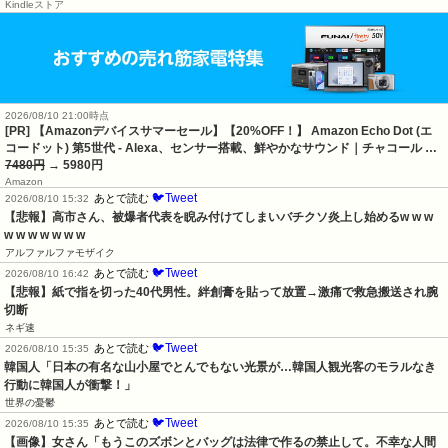
Kindleストア
2026/08/10 21:00時点
[PR] 【Amazonデバイスサマーセール】【20%OFF！】 Amazon Echo Dot (エ
コードット) 第5世代 - Alexa、センサー搭載、鮮やかなサウンド｜チャコール …
7480円
→ 5980円
Amazon
🐦Tweet
あとで読む
2026/08/10 15:32
【悲報】高市さん、被爆者代表を睨み付けてしまいバチクソ炎上し始めるw w w 
w w w w w w w
アルファルファモザイク
🐦Tweet
あとで読む
2026/08/10 16:42
【悲報】紙で指を切った40代男性。絆創膏を貼って放置→激痛で救急搬送され腕
切断
ネギ速
🐦Tweet
あとで読む
2026/08/10 15:35
韓国人「日本の有名な山小屋でとんでもない光景が…韓国人観光客のモラルなき
行動に韓国人が衝撃！」
世界の憂鬱
🐦Tweet
あとで読む
2026/08/10 15:35
【画像】女さん「もうこのズボンとバッグは法律で作るの禁止して。不幸な人間