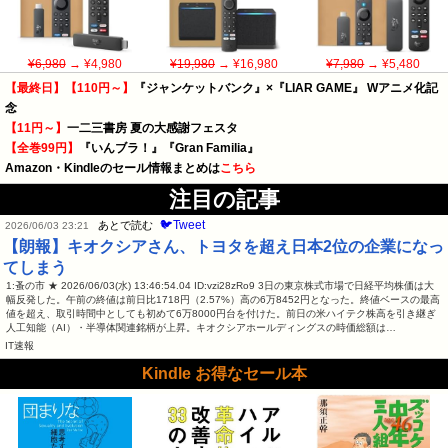
¥6,980
→ ¥4,980
¥19,980
→ ¥16,980
¥7,980
→ ¥5,480
【最終日】【110円～】
『ジャンケットバンク』×『LIAR GAME』 Wアニメ化記
念
【11円～】
一二三書房 夏の大感謝フェスタ
【全巻99円】
『いんブラ！』『Gran Familia』
Amazon・Kindleのセール情報まとめは
こちら
注目の記事
🐦Tweet
あとで読む
2026/06/03 23:21
【朗報】キオクシアさん、トヨタを超え日本2位の企業になっ
てしまう
1:蚤の市 ★ 2026/06/03(水) 13:46:54.04 ID:vzi28zRo9 3日の東京株式市場で日経平均株価は大
幅反発した。午前の終値は前日比1718円（2.57%）高の6万8452円となった。終値ベースの最高
値を超え、取引時間中としても初めて6万8000円台を付けた。前日の米ハイテク株高を引き継ぎ
人工知能（AI）・半導体関連銘柄が上昇。キオクシアホールディングスの時価総額は…
IT速報
Kindle お得なセール本