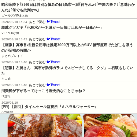
昭和帝陛下｢8月6日は特別な慎みの日｣高市一派｢何それw｣｢中国の祭？｣｢意味わか
んね｣｢何でも批判かw｣
ガールズVIPまとめ
🐦Tweet
あとで読む
2026/08/10 15:34
親戚クソガキ「化粧水がー乳液がー日焼け止めがー日傘がー」
VIPPERな俺
🐦Tweet
あとで読む
2026/08/10 16:42
【画像】高市首相 新公用車は推定3000万円以上のSUV 後部座席でたばこを吸う
のが至福の時間か
まとめブレイド
🐦Tweet
あとで読む
2026/08/10 16:40
【悲報】左翼さん「高市が防弾ガラスでスピーチしてる　クソ」→石破もしてい
た
キニ速
🐦Tweet
あとで読む
2026/08/10 16:40
消費税が下がるってけっこう歴史的なことじゃね？
IT速報
2026/08/10
[PR] 【割引】タイムセール監視所『ミネラルウォーター』
Amazon