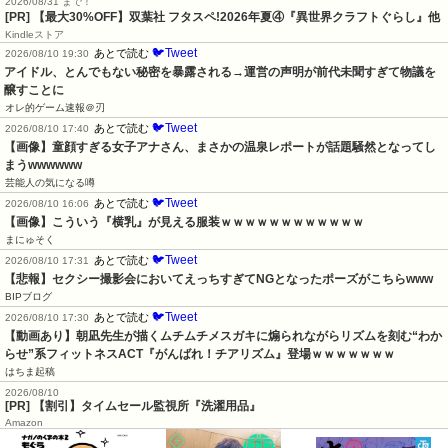
2026/08/31 まで！
[PR] 【最大30%OFF】双葉社 フタスペ!2026年夏④『異世界クラフトぐらし』他
Kindleストア
🐦Tweet
あとで読む
2026/08/10 19:30
アイドル、とんでもない秘密を暴露される→運営の声明が前代未聞すぎて物議を
醸すことに
オレ的ゲーム速報＠刃
🐦Tweet
あとで読む
2026/08/10 17:40
【画像】童顔すぎる女子アナさん、まさかの温泉レポートが話題騒然となってし
まうwwwwww
芸能人の気になる噂
🐦Tweet
あとで読む
2026/08/10 16:06
【画像】こういう『横乳』が見える服装ｗｗｗｗｗｗｗｗｗｗｗｗ
まにゅそく
🐦Tweet
あとで読む
2026/08/10 17:31
【悲報】セクシー撮影会においてえっちすぎてNGとなったポーズがこちらwww
BIPブログ
🐦Tweet
あとで読む
2026/08/10 17:30
【動画あり】朝凪先生が描くムチムチメスガキに煽られながらリズムを刻む“わか
らせ”系フィットネスACT『がんばれ！チアリズム』登場ｗｗｗｗｗｗｗ
はちま起稿
2026/08/10
[PR] 【割引】タイムセール監視所『洗濯用品』
Amazon