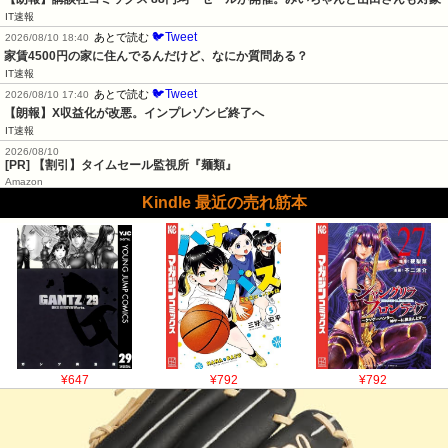
IT速報
🐦Tweet
あとで読む
2026/08/10 18:40
家賃4500円の家に住んでるんだけど、なにか質問ある？
IT速報
🐦Tweet
あとで読む
2026/08/10 17:40
【朗報】X収益化が改悪。インプレゾンビ終了へ
IT速報
2026/08/10
[PR] 【割引】タイムセール監視所『麺類』
Amazon
Kindle 最近の売れ筋本
¥647
¥792
¥792