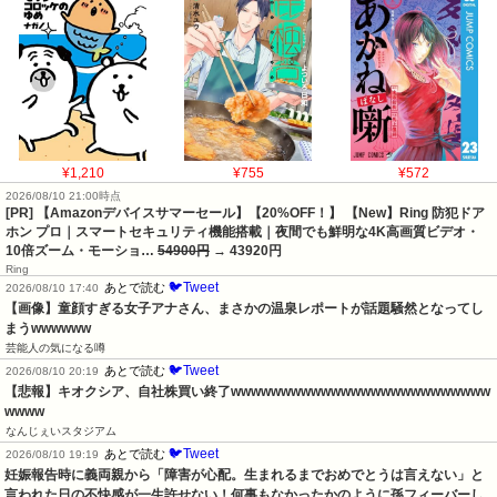
¥1,210
¥755
¥572
2026/08/10 21:00時点
[PR] 【Amazonデバイスサマーセール】【20%OFF！】 【New】Ring 防犯ドア
ホン プロ｜スマートセキュリティ機能搭載｜夜間でも鮮明な4K高画質ビデオ・
10倍ズーム・モーショ…
54900円
→ 43920円
Ring
🐦Tweet
あとで読む
2026/08/10 17:40
【画像】童顔すぎる女子アナさん、まさかの温泉レポートが話題騒然となってし
まうwwwwww
芸能人の気になる噂
🐦Tweet
あとで読む
2026/08/10 20:19
【悲報】キオクシア、自社株買い終了wwwwwwwwwwwwwwwwwwwwwwwwww
wwww
なんじぇいスタジアム
🐦Tweet
あとで読む
2026/08/10 19:19
妊娠報告時に義両親から「障害が心配。生まれるまでおめでとうは言えない」と
言われた日の不快感が一生許せない！何事もなかったかのように孫フィーバーし