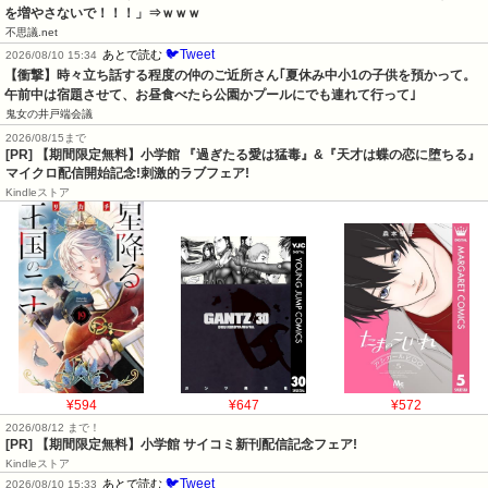
を増やさないで！！！」⇒ｗｗｗ
不思議.net
🐦Tweet
あとで読む
2026/08/10 15:34
【衝撃】時々立ち話する程度の仲のご近所さん｢夏休み中小1の子供を預かって。
午前中は宿題させて、お昼食べたら公園かプールにでも連れて行って｣
鬼女の井戸端会議
2026/08/15まで
[PR] 【期間限定無料】小学館 『過ぎたる愛は猛毒』&『天才は蝶の恋に堕ちる』
マイクロ配信開始記念!刺激的ラブフェア!
Kindleストア
¥594
¥647
¥572
2026/08/12 まで！
[PR] 【期間限定無料】小学館 サイコミ新刊配信記念フェア!
Kindleストア
🐦Tweet
あとで読む
2026/08/10 15:33