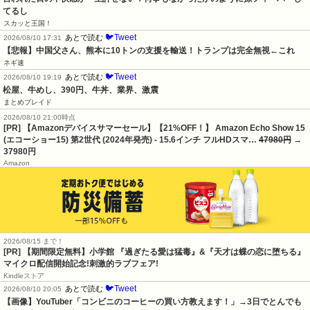
てるし
スカッと王国！
🐦Tweet
あとで読む
2026/08/10 17:31
【悲報】中国父さん、熊本に10トンの支援を輸送！トランプは完全無視←これ
ネギ速
🐦Tweet
あとで読む
2026/08/10 19:19
松屋、牛めし、390円、牛丼、業界、激震
まとめブレイド
2026/08/10 21:00時点
[PR] 【Amazonデバイスサマーセール】【21%OFF！】 Amazon Echo Show 15
(エコーショー15) 第2世代 (2024年発売) - 15.6インチ フルHDスマ…
47980円
→
37980円
Amazon
2026/08/15 まで！
[PR] 【期間限定無料】小学館 『過ぎたる愛は猛毒』&『天才は蝶の恋に堕ちる』
マイクロ配信開始記念!刺激的ラブフェア!
Kindleストア
🐦Tweet
あとで読む
2026/08/10 20:05
【画像】YouTuber「コンビニのコーヒーの買い方教えます！」→3日でとんでも