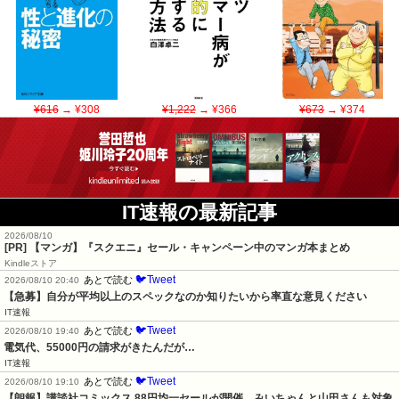
¥616
→ ¥308
¥1,222
→ ¥366
¥673
→ ¥374
IT速報の最新記事
2026/08/10
[PR] 【マンガ】『スクエニ』セール・キャンペーン中のマンガ本まとめ
Kindleストア
🐦Tweet
あとで読む
2026/08/10 20:40
【急募】自分が平均以上のスペックなのか知りたいから率直な意見ください
IT速報
🐦Tweet
あとで読む
2026/08/10 19:40
電気代、55000円の請求がきたんだが…
IT速報
🐦Tweet
あとで読む
2026/08/10 19:10
【朗報】講談社コミックス 88円均一セールが開催。みいちゃんと山田さんも対象