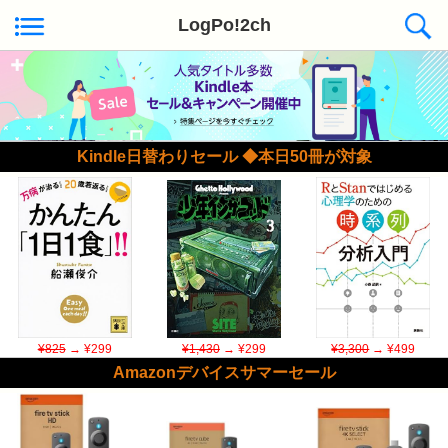
LogPo!2ch
Kindle日替わりセール ◆本日50冊が対象
¥825
→ ¥299
¥1,430
→ ¥299
¥3,300
→ ¥499
Amazonデバイスサマーセール