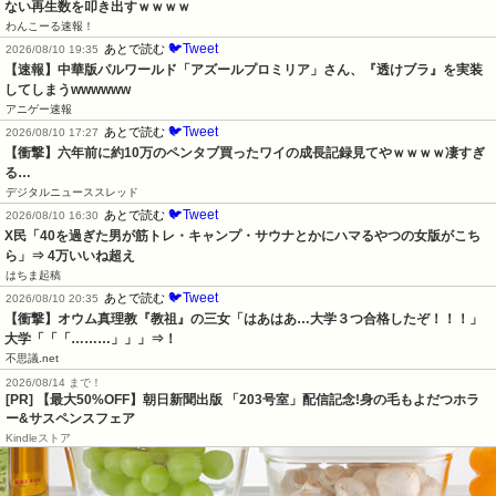
ない再生数を叩き出すｗｗｗｗ
わんこーる速報！
🐦Tweet
あとで読む
2026/08/10 19:35
【速報】中華版パルワールド「アズールプロミリア」さん、『透けブラ』を実装
してしまうwwwwww
アニゲー速報
🐦Tweet
あとで読む
2026/08/10 17:27
【衝撃】六年前に約10万のペンタブ買ったワイの成長記録見てやｗｗｗｗ凄すぎ
る…
デジタルニューススレッド
🐦Tweet
あとで読む
2026/08/10 16:30
X民「40を過ぎた男が筋トレ・キャンプ・サウナとかにハマるやつの女版がこち
ら」⇒ 4万いいね超え
はちま起稿
🐦Tweet
あとで読む
2026/08/10 20:35
【衝撃】オウム真理教『教祖』の三女「はあはあ…大学３つ合格したぞ！！！」
大学「「「………」」」⇒！
不思議.net
2026/08/14 まで！
[PR] 【最大50%OFF】朝日新聞出版 「203号室」配信記念!身の毛もよだつホラ
ー&サスペンスフェア
Kindleストア