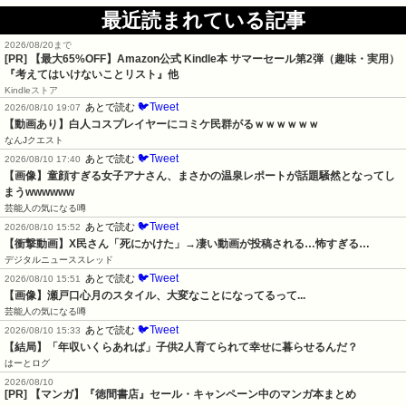
最近読まれている記事
2026/08/20まで
[PR]
【最大65%OFF】Amazon公式 Kindle本 サマーセール第2弾（趣味・実用）
『考えてはいけないことリスト』他
Kindleストア
🐦Tweet
あとで読む
2026/08/10 19:07
【動画あり】白人コスプレイヤーにコミケ民群がるｗｗｗｗｗｗ
なんJクエスト
🐦Tweet
あとで読む
2026/08/10 17:40
【画像】童顔すぎる女子アナさん、まさかの温泉レポートが話題騒然となってし
まうwwwwww
芸能人の気になる噂
🐦Tweet
あとで読む
2026/08/10 15:52
【衝撃動画】X民さん「死にかけた」→凄い動画が投稿される…怖すぎる…
デジタルニューススレッド
🐦Tweet
あとで読む
2026/08/10 15:51
【画像】瀬戸口心月のスタイル、大変なことになってるって...
芸能人の気になる噂
🐦Tweet
あとで読む
2026/08/10 15:33
【結局】「年収いくらあれば」子供2人育てられて幸せに暮らせるんだ？
はーとログ
2026/08/10
[PR] 【マンガ】『徳間書店』セール・キャンペーン中のマンガ本まとめ