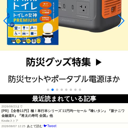
最近読まれている記事
2026/08/23まで
[PR]
【全巻11円】極！単行本シリーズ 11円均一セール『喰いタン』『新ナニワ
金融道R』『将太の寿司 全国』他
Kindleストア
🐦Tweet
あとで読む
2026/08/07 12:25