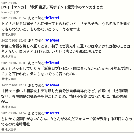
2026/08/07
[PR] 【マンガ】『秋田書店』高ポイント還元中のマンガまとめ
Kindleストア
🐦Tweet
あとで読む
2026/08/07 15:57
トメ「おせちは嫁子さんに作ってもらわないと」「そろそろ、うちのあじを覚え
てもらわないと」もらわないとって…うるせーよ
基地沢直樹
🐦Tweet
あとで読む
2026/08/07 15:47
食後に食器を流しへ置くとき、初手でど真ん中に置くのは今よければ後のことは
考えない、自分さえよければいいという考えが行動に現れてる
基地沢直樹
🐦Tweet
あとで読む
2026/08/07 15:39
息子とメッセしていたら「誕生日プレゼント間に合わなかったから お年玉で許し
て」と言われた。気にしないでって言ったのに
基地沢直樹
🐦Tweet
あとで読む
2026/08/07 15:18
【皆大っ嫌い！相談女】デキ婚した自分は自業自得だけど、妊娠中に夫が無職に
なり、異性関係の揉め事を起こしたため、情緒不安定になった私に、私の両親
が…
基地沢直樹
🐦Tweet
あとで読む
2026/08/07 14:57
とにかく協調性がないAさん。Aさんが休んだフォローで皆が残業する羽目になっ
てるのに定時退社
基地沢直樹