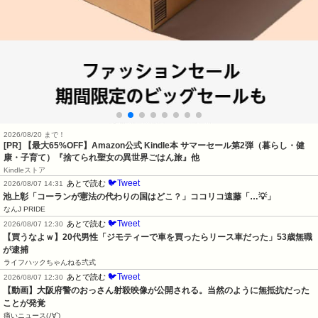
2026/08/20 まで！
[PR]
【最大65%OFF】Amazon公式 Kindle本 サマーセール第2弾（暮らし・健
康・子育て）『捨てられ聖女の異世界ごはん旅』他
Kindleストア
🐦Tweet
あとで読む
2026/08/07 14:31
池上彰「コーランが憲法の代わりの国はどこ？」ココリコ遠藤「…💡」
なんJ PRIDE
🐦Tweet
あとで読む
2026/08/07 12:30
【買うなよｗ】20代男性「ジモティーで車を買ったらリース車だった」53歳無職
が逮捕
ライフハックちゃんねる弐式
🐦Tweet
あとで読む
2026/08/07 12:30
【動画】大阪府警のおっさん射殺映像が公開される。当然のように無抵抗だった
ことが発覚
痛いニュース(ﾉ∀`)