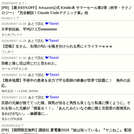
2026/08/20 まで！
[PR]
【最大65%OFF】Amazon公式 Kindle本 サマーセール第2弾（科学・テクノ
ロジー）『完全解説！Claude Codeテクニック集』他
Kindleストア
🐦Tweet
あとで読む
2026/08/07 11:39
大卒初任給、平均27.1万wwwwww
まとめブレイド
🐦Tweet
あとで読む
2026/08/07 11:39
【悲報】女さん、生理の匂いを嗅ぎ分けられる男にイライラ⇒ｗｗｗ
うしみつ
🐦Tweet
あとで読む
2026/08/07 11:39
宗教と推し活は同じだと言われた。
ガールズVIPまとめ
🐦Tweet
あとで読む
2026/08/07 12:52
【熊本地震】手術中の患者を全力で守る医師の映像が世界で話題に！　海外の反
応。
海外反応！ I LOVE JAPAN
🐦Tweet
あとで読む
2026/08/07 12:24
旦那の元嫁が捨ててった猫。病気が治ると気性も良くなり私達に懐くように。そ
れを知った元嫁が「猫返せ！！」「あんたみたいな小娘に猫と旦那君の面倒見れ
るわけがない」→修羅場に…
鬼女の浮気速報
2026/08/19まで
[PR] 【期間限定無料】講談社 夏電書2026『妹は知っている』『ヤニねこ』 配信