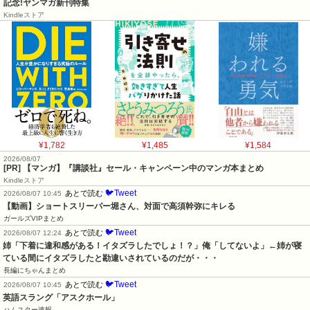
記念!ヤンマガ新刊特集
Kindleストア
¥1,782
¥1,485
¥1,584
2026/08/07
[PR] 【マンガ】『講談社』セール・キャンペーン中のマンガ本まとめ
Kindleストア
🐦Tweet
あとで読む
2026/08/07 10:45
【動画】ショートスリーパー堀さん、対面で高須幹弥にキレる
ガールズVIPまとめ
🐦Tweet
あとで読む
2026/08/07 12:24
姉「下着に違和感がある！イタズラしたでしょ！？」俺「してないよ」←姉が寝
ている間にイタズラしたと勘違いされているのだが・・・
長編にちゃんまとめ
🐦Tweet
あとで読む
2026/08/07 10:45
英語スラング「アスクホール」
ハムスター速報