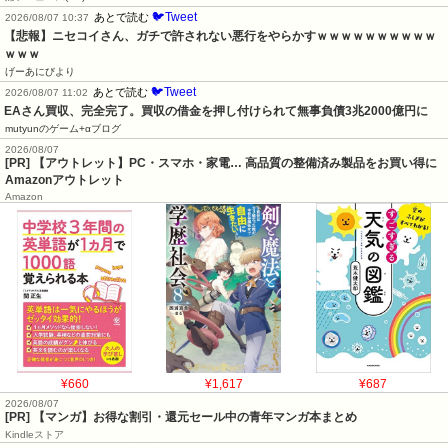
🐦Tweet
あとで読む
2026/08/07 10:37
【悲報】ニセコイさん、ガチで許されない悪行をやらかすｗｗｗｗｗｗｗｗｗｗ
ｗｗｗ
げーあにびより
🐦Tweet
あとで読む
2026/08/07 11:02
EAさん買収、完全完了。買収の借金を押し付けられて無事負債3兆2000億円に
mutyunのゲーム+αブログ
2026/08/07
[PR] 【アウトレット】PC・スマホ・家電… 高品質の整備済み製品をお買い得に
Amazonアウトレット
Amazon
¥660
¥1,617
¥687
2026/08/07
[PR] 【マンガ】お得な割引・還元セール中の青年マンガ本まとめ
Kindleストア