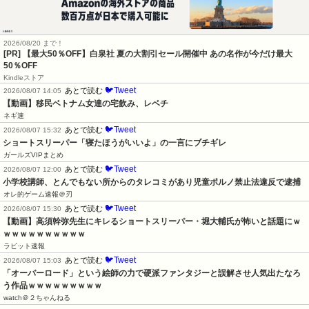
2026/08/20 まで！
[PR]
【最大50％OFF】白泉社 夏の大割引セール開催中 あの名作が今だけ最大
50％OFF
Kindleストア
🐦Tweet
あとで読む
2026/08/07 14:05
【動画】移民ベトナム女達の宅飲み、レベチ
ネギ速
🐦Tweet
あとで読む
2026/08/07 15:32
ショートスリーパー「寝たほうがいいよ」の一言にブチギレ
ガールズVIPまとめ
🐦Tweet
あとで読む
2026/08/07 12:00
小学校講師、とんでもない所からのタレコミがあり児童ポルノ禁止法違反で逮捕
オレ的ゲーム速報＠刃
🐦Tweet
あとで読む
2026/08/07 15:30
【動画】高須幹弥先生にキレるショートスリーパー・堀大輔氏が怖いと話題にｗ
ｗｗｗｗｗｗｗｗｗｗ
ラビット速報
🐦Tweet
あとで読む
2026/08/07 15:03
「オーバーロード」という絵師の力で硬派ファンタジーと誤解させ人気出たなろ
う作品ｗｗｗｗｗｗｗｗｗ
watch＠２ちゃんねる