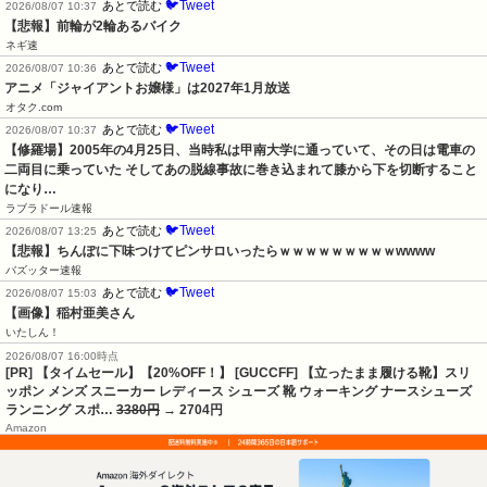
🐦Tweet
あとで読む
2026/08/07 10:37
【悲報】前輪が2輪あるバイク
ネギ速
🐦Tweet
あとで読む
2026/08/07 10:36
アニメ「ジャイアントお嬢様」は2027年1月放送
オタク.com
🐦Tweet
あとで読む
2026/08/07 10:37
【修羅場】2005年の4月25日、当時私は甲南大学に通っていて、その日は電車の
二両目に乗っていた そしてあの脱線事故に巻き込まれて膝から下を切断すること
になり…
ラブラドール速報
🐦Tweet
あとで読む
2026/08/07 13:25
【悲報】ちんぽに下味つけてピンサロいったらｗｗｗｗｗｗｗｗｗwwww
バズッター速報
🐦Tweet
あとで読む
2026/08/07 15:03
【画像】稲村亜美さん
いたしん！
2026/08/07 16:00時点
[PR] 【タイムセール】【20%OFF！】 [GUCCFF] 【立ったまま履ける靴】スリ
ッポン メンズ スニーカー レディース シューズ 靴 ウォーキング ナースシューズ
ランニング スポ…
3380円
→ 2704円
Amazon