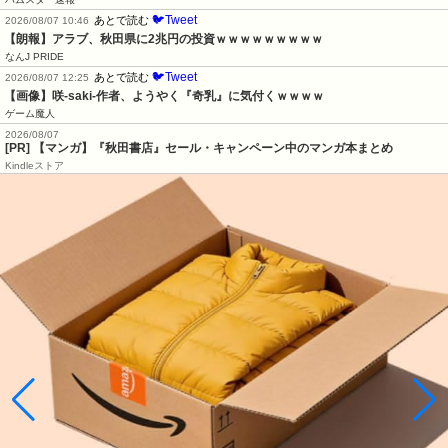
🐦Tweet
あとで読む
2026/08/07 10:46
【朗報】アラブ、秋田県に2兆円の投資ｗｗｗｗｗｗｗｗｗ
なんJ PRIDE
🐦Tweet
あとで読む
2026/08/07 12:25
【画像】咲-saki-作者、ようやく『奇乳』に気付くｗｗｗｗ
ゲーム魔人
2026/08/07
[PR] 【マンガ】『秋田書店』セール・キャンペーン中のマンガ本まとめ
Kindleストア