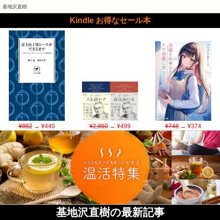
基地沢直樹
Kindle お得なセール本
¥862
→ ¥440
¥2,860
→ ¥499
¥748
→ ¥374
基地沢直樹の最新記事