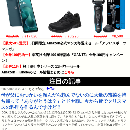
¥21,636
→ ¥17,820
¥4,980
→ ¥3,990
¥15,800
→ ¥8,500
【最大50%還元】
3日間限定 Amazon公式マンガ毎週末セール「アツいスポーツ
マンガ」
【全巻100円均一】
集英社 創業100周年記念『GANTZ』全巻100円キャンペー
ン！
【全巻11円】
極！単行本シリーズ 11円均一セール
Amazon・Kindleのセール情報まとめは
こちら
注目の記事
🐦Tweet
あとで読む
2026/06/03 22:47
母が父におつかいを頼んだら頼んでないのに大量の惣菜を持
ち帰って「ありがとうは？」とドヤ顔。今から皆でクリスマ
スの料理を作るんですけど？
609: 名無しさん＠おーぷん[sage] 19/12/26(木)00:50:42 ID:sa.iv.L3 母が父におつかいを頼んだ
ら、頼んでないのに大量の惣菜を持ち帰って、「ありがとうは？」とふんぞり返ってきてゲンナ
リしたコロッケとか焼き鳥とか、クリスマス感のないものばかりでさらにウンザリ大体、クリス
マスだからいつもより凝った料理をみんなで作ろうと準備していたのに、惣菜を追加で買ってく
ると…