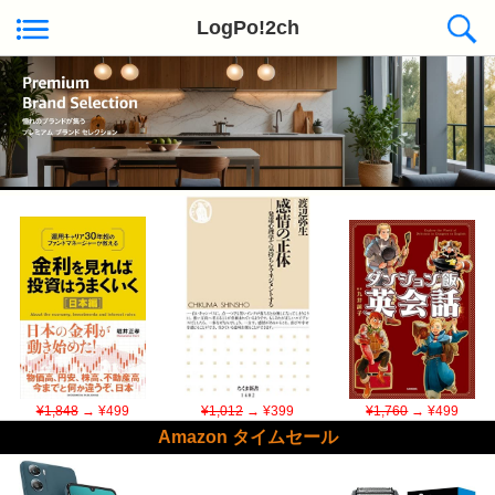
LogPo!2ch
Kindle日替わりセール ◆本日50冊が対象
¥1,848
→ ¥499
¥1,012
→ ¥399
¥1,760
→ ¥499
Amazon タイムセール