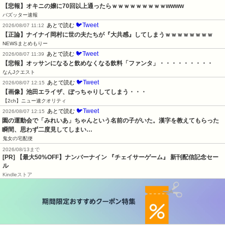
【悲報】オキニの嬢に70回以上通ったらｗｗｗｗｗｗｗｗｗwwww
バズッター速報
🐦Tweet
あとで読む
2026/08/07 11:12
【正論】ナイナイ岡村に世の夫たちが『大共感』してしまうｗｗｗｗｗｗｗｗ
NEWSまとめもりー
🐦Tweet
あとで読む
2026/08/07 11:39
【悲報】オッサンになると飲めなくなる飲料「ファンタ」・・・・・・・・・
なんJクエスト
🐦Tweet
あとで読む
2026/08/07 12:15
【画像】池田エライザ、ぽっちゃりしてしまう・・・
【2ch】ニュー速クオリティ
🐦Tweet
あとで読む
2026/08/07 12:15
園の運動会で「みれいあ」ちゃんという名前の子がいた。漢字を教えてもらった
瞬間、思わず二度見してしまい…
鬼女の宅配便
2026/08/13まで
[PR] 【最大50%OFF】ナンバーナイン 『チェイサーゲーム』 新刊配信記念セー
ル
Kindleストア