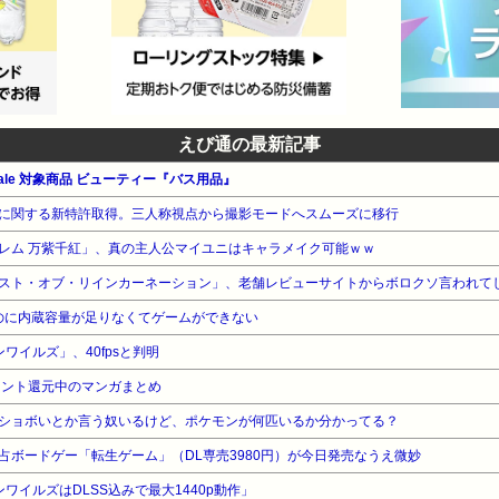
えび通の最新記事
le 対象商品 ビューティー『バス用品』
に関する新特許取得。三人称視点から撮影モードへスムーズに移行
レム 万紫千紅」、真の主人公マイユニはキャラメイク可能ｗｗ
スト・オブ・リインカーネーション」、老舗レビューサイトからボロクソ言われて
たいのに内蔵容量が足りなくてゲームができない
ンワイルズ」、40fpsと判明
イント還元中のマンガまとめ
ショボいとか言う奴いるけど、ポケモンが何匹いるか分かってる？
h独占ボードゲー「転生ゲーム」（DL専売3980円）が今日発売なうえ微妙
ハンワイルズはDLSS込みで最大1440p動作」