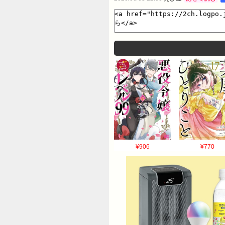
¥906
¥770