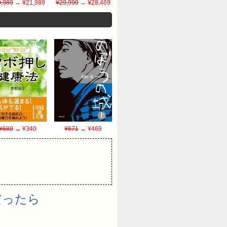
,980
→ ¥21,989
¥29,999
→ ¥28,469
¥680
→ ¥340
¥671
→ ¥469
だったら