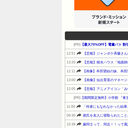
[PR]
【最大70%OFF】電書バト
12:51
13:20
【悲報】積水ハウス「地面師
12:11
【画像】本田望結の妹、本田
13:00
【画像】仙台育英のマネージャー
12:05
[PR]
【期間限定無料】小学館 『東
11:00
09:30
彼氏を友人に寝取られたこと
10:39
嫁同士って、同志！！って風