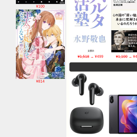
¥100
¥1,518
→ ¥499
¥1,100
→ ¥4
¥814