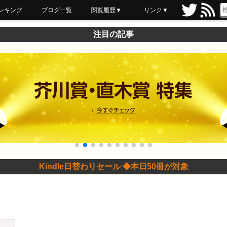
ンキング
ブログ一覧
閲覧履歴▼
リンク▼
ブックマーク
最近読んだ
あとで読む
ネットスーパー
飲食店舗用品
セール情報
注目の記事
Kindle日替わりセール ◆本日50冊が対象