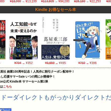
980
¥18,999
→ ¥13,199
¥113,805
→ ¥94,000
¥26,180
→ ¥22,253
¥39
Kindle お得なセール本
4
¥704
→ ¥352
¥1,650
→ ¥495
¥792
→ ¥396
集英社 創業100周年記念！人気作に割引クーポン配布中！
暮らし応援サマーSale いつの間にか開催中！
zon公式 Kindle本 サマーセール第1弾
めは
こちら
ンドーダイレクトもがっかりダイレクト
🐦Tweet