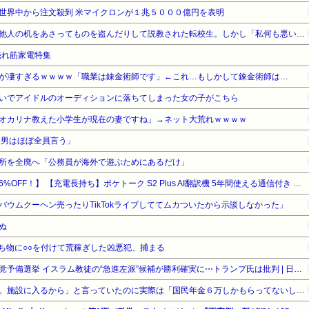
世界中から注文殺到 米マイクロンが１兆５０００億円を表明
大人しい子の服や髪切ったり他人の机をあさってものを盗んだりして説教された転校生。しかし「私何も悪いことしてないのに何で叱られなきゃいけないの？」と言い放った
の売れ筋家電特集
が凄すぎるｗｗｗｗ「職業は錬金術師です」←これ…もしかして錬金術師は…
いでアイドルのオーディションに落ちてしまった女の子がこちら
オカリナ教えた小学生が現在の妻ですね」→ネット大荒れｗｗｗｗ
、男はほぼ全員言う」
所を全廃へ「公務員が海外で遊ぶためにあるだけ」
【暮らし応援サマーSale】【26%OFF！】 【充電長持ち】ポケトーク S2 Plus AI翻訳機 5年間使える通信付き 落下対策3点セット 安心の3年保証 販売台数130万台突破 1万社導入 ISO27001対応 翻訳データ不保持 AI学習不使用 ホワイト PTS2P-W
ウムクーヘン売ったりTikTokライブしててムカついたから示談しなかった」
ぬ
ち物に○○を付けて荒稼ぎした凶悪犯、捕まる
アメリカ・ミシガン州の民主党予備選挙 イスラム教徒の“急進左派”候補が勝利確実に⋯トランプ氏は批判 | 日本ではこの流れは来ないね
トメ「私の老後は心配ないわ。施設に入るから」と言っていたのに実際は「国民年金６万しかもらってないし暮らせない」と言いだし義兄宅に転がり込んだ→