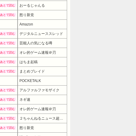
おーるじゃんる
あとで読む
怒り新党
あとで読む
Amazon
デジタルニューススレッド
あとで読む
芸能人の気になる噂
あとで読む
オレ的ゲーム速報＠刃
あとで読む
はちま起稿
あとで読む
まとめブレイド
あとで読む
POCKETALK
アルファルファモザイク
あとで読む
ネギ速
あとで読む
オレ的ゲーム速報＠刃
あとで読む
２ちゃんねるニュース超速まとめ＋
あとで読む
怒り新党
あとで読む