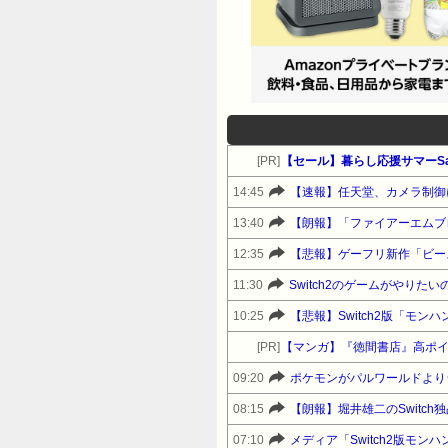
[PR]
【セール】暮らし応援サマーSa
14:45
【速報】任天堂、カメラ制御
13:40
【朗報】「ファイアーエムブ
12:35
【悲報】ゲーフリ新作「ビー
11:30
Switch2のゲームがやり
10:25
【悲報】Switch2版「モンハ
[PR]
【マンガ】『徳間書店』高ポ
09:20
ポケモンがパルワールドより
08:15
【朗報】堀井雄二のSwitc
07:10
メディア「Switch2版モン