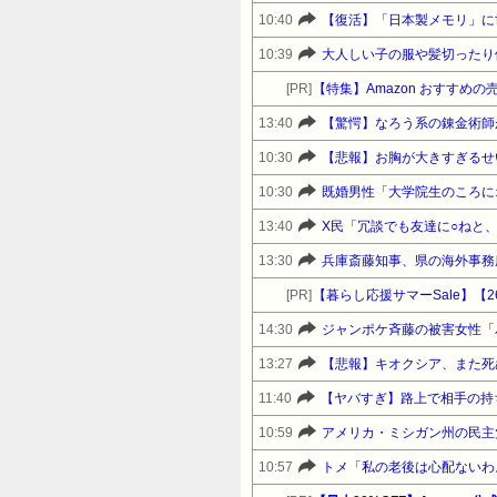
10:40
【復活】「日本製メモリ」に
10:39
[PR]
【特集】Amazon おすすめ
13:40
【驚愕】なろう系の錬金術師
10:30
【悲報】お胸が大きすぎるせ
10:30
既婚男性「大学院生のころに
13:40
X民「冗談でも友達に○ねと
13:30
兵庫斎藤知事、県の海外事務
[PR]
14:30
ジャンポケ斉藤の被害女性「バ
13:27
【悲報】キオクシア、また死
11:40
【ヤバすぎ】路上で相手の持
10:59
10:57