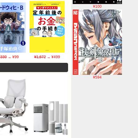
¥100
¥330
→ ¥99
¥1,672
→ ¥499
¥594