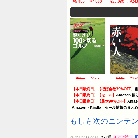
¥5,990
→ ¥4,990
¥27,980
→ ¥24,
¥990
→ ¥495
¥748
→ ¥37
【本日最終日】【ほぼ全巻39%OFF】
【本日最終日】【セール】
Amazon 
【本日最終日】【最大90%OFF】
Ama
Amazon・Kindle・セール情報のまと
もしも次のニンテ
2026/06/03 22:00
えび通
あとで読む