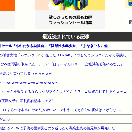
最近読まれている記事
 割引セール『やれたかも委員会』『猛獣性少年少女』『よなきごや』他
【悲報】ジャンポケ斉藤さんの被害女性「バウムクーヘン売ったりTikTokライブしててムカついたから示談しなかった」・・・・・・・・・
に55億円騙し取られた…」ワイ「はえーかわいそう…会社滅茶苦茶やろなぁ」
望結より実ってしまうｗｗｗｗｗ
wwwwwwwwwwwwwwwwwww
【悲報】アニメアイコン「みいちゃんを規制するならウシジマくんはどうなの？」→論破されてしまうｗｗｗｗｗ
京夜職女子』 新刊配信記念フェア!
「何者にもなれなかった結果、○○するのは本当にやめた方がいい。それやっても自分の価値は上がらない」→各界隈に突き刺さってしまう
がある
潮ある？GWに子供の面倒見るのを断ったら専業主売の義兄嫁が爆発した